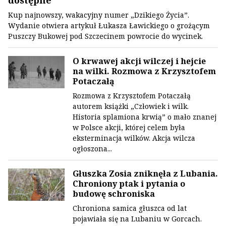
dostępne
Kup najnowszy, wakacyjny numer „Dzikiego Życia”.
Wydanie otwiera artykuł Łukasza Ławickiego o grożącym
Puszczy Bukowej pod Szczecinem powrocie do wycinek.
O krwawej akcji wilczej i hejcie
na wilki. Rozmowa z Krzysztofem
Potaczałą
Rozmowa z Krzysztofem Potaczałą
autorem książki „Człowiek i wilk.
Historia splamiona krwią” o mało znanej
w Polsce akcji, której celem była
eksterminacja wilków. Akcja wilcza
ogłoszona...
Głuszka Zosia zniknęła z Lubania.
Chroniony ptak i pytania o
budowę schroniska
Chroniona samica głuszca od lat
pojawiała się na Lubaniu w Gorcach.