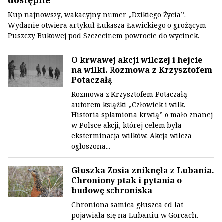
dostępne
Kup najnowszy, wakacyjny numer „Dzikiego Życia”.
Wydanie otwiera artykuł Łukasza Ławickiego o grożącym
Puszczy Bukowej pod Szczecinem powrocie do wycinek.
O krwawej akcji wilczej i hejcie
na wilki. Rozmowa z Krzysztofem
Potaczałą
Rozmowa z Krzysztofem Potaczałą
autorem książki „Człowiek i wilk.
Historia splamiona krwią” o mało znanej
w Polsce akcji, której celem była
eksterminacja wilków. Akcja wilcza
ogłoszona...
Głuszka Zosia zniknęła z Lubania.
Chroniony ptak i pytania o
budowę schroniska
Chroniona samica głuszca od lat
pojawiała się na Lubaniu w Gorcach.