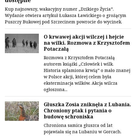
dostępne
Kup najnowszy, wakacyjny numer „Dzikiego Życia”.
Wydanie otwiera artykuł Łukasza Ławickiego o grożącym
Puszczy Bukowej pod Szczecinem powrocie do wycinek.
O krwawej akcji wilczej i hejcie
na wilki. Rozmowa z Krzysztofem
Potaczałą
Rozmowa z Krzysztofem Potaczałą
autorem książki „Człowiek i wilk.
Historia splamiona krwią” o mało znanej
w Polsce akcji, której celem była
eksterminacja wilków. Akcja wilcza
ogłoszona...
Głuszka Zosia zniknęła z Lubania.
Chroniony ptak i pytania o
budowę schroniska
Chroniona samica głuszca od lat
pojawiała się na Lubaniu w Gorcach.