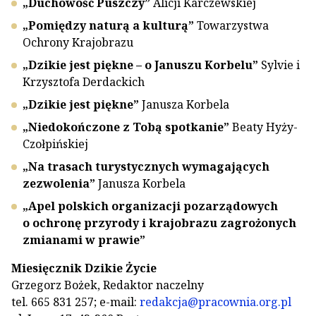
„Duchowość Puszczy”
Alicji Karczewskiej
„Pomiędzy naturą a kulturą”
Towarzystwa
Ochrony Krajobrazu
„Dzikie jest piękne – o Januszu Korbelu”
Sylvie i
Krzysztofa Derdackich
„Dzikie jest piękne”
Janusza Korbela
„Niedokończone z Tobą spotkanie”
Beaty Hyży-
Czołpińskiej
„Na trasach turystycznych wymagających
zezwolenia”
Janusza Korbela
„Apel polskich organizacji pozarządowych
o ochronę przyrody i krajobrazu zagrożonych
zmianami w prawie”
Miesięcznik Dzikie Życie
Grzegorz Bożek, Redaktor naczelny
tel. 665 831 257; e-mail:
redakcja@pracownia.org.pl