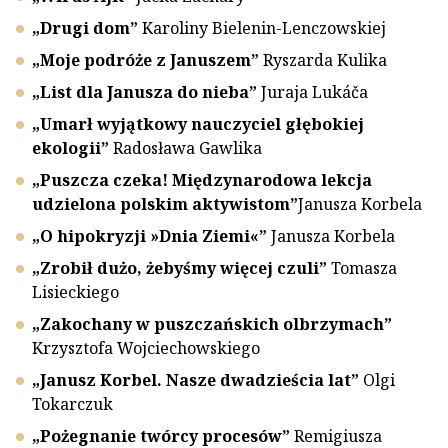
„Drugi dom”
Karoliny Bielenin-Lenczowskiej
„Moje podróże z Januszem”
Ryszarda Kulika
„List dla Janusza do nieba”
Juraja Lukáča
„Umarł wyjątkowy nauczyciel głębokiej
ekologii”
Radosława Gawlika
„Puszcza czeka! Międzynarodowa lekcja
udzielona polskim aktywistom”
Janusza Korbela
„O hipokryzji »Dnia Ziemi«”
Janusza Korbela
„Zrobił dużo, żebyśmy więcej czuli”
Tomasza
Lisieckiego
„Zakochany w puszczańskich olbrzymach”
Krzysztofa Wojciechowskiego
„Janusz Korbel. Nasze dwadzieścia lat”
Olgi
Tokarczuk
„Pożegnanie twórcy procesów”
Remigiusza