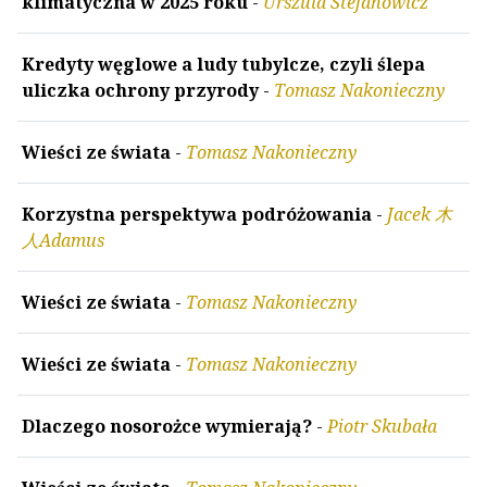
klimatyczna w 2025 roku
-
Urszula Stefanowicz
Kredyty węglowe a ludy tubylcze, czyli ślepa
uliczka ochrony przyrody
-
Tomasz Nakonieczny
Wieści ze świata
-
Tomasz Nakonieczny
Korzystna perspektywa podróżowania
-
Jacek 木
人Adamus
Wieści ze świata
-
Tomasz Nakonieczny
Wieści ze świata
-
Tomasz Nakonieczny
Dlaczego nosorożce wymierają?
-
Piotr Skubała