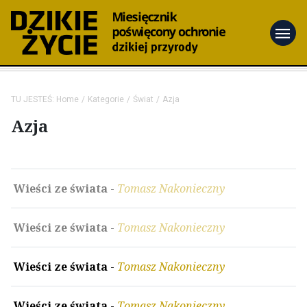
menu
TU JESTEŚ:
Home
Kategorie
Świat
Azja
Azja
Wieści ze świata
-
Tomasz Nakonieczny
Wieści ze świata
-
Tomasz Nakonieczny
Wieści ze świata
-
Tomasz Nakonieczny
Wieści ze świata
-
Tomasz Nakonieczny