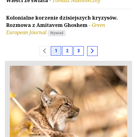
Wieści ze świata
-
Tomasz Nakonieczny
Kolonialne korzenie dzisiejszych kryzysów.
Rozmowa z Amitavem Ghoshem
-
Green
European Journal
Wywiad
chevron_left
chevron_right
1
2
3