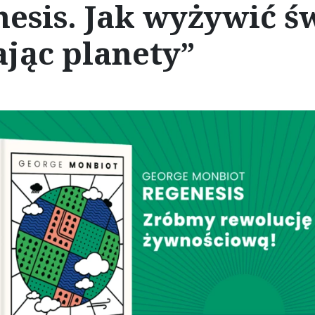
esis. Jak wyżywić św
jąc planety”