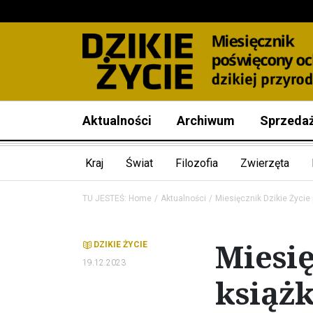
Aktualności
Archiwum
Sprzeda
Kraj
Świat
Filozofia
Zwierzęta
TU JESTEŚ:
Home
Aktualności
Miesięcznik Dzikie Życie
Miesię
DZIKIE ŻYCIE
19.12.2023
książ