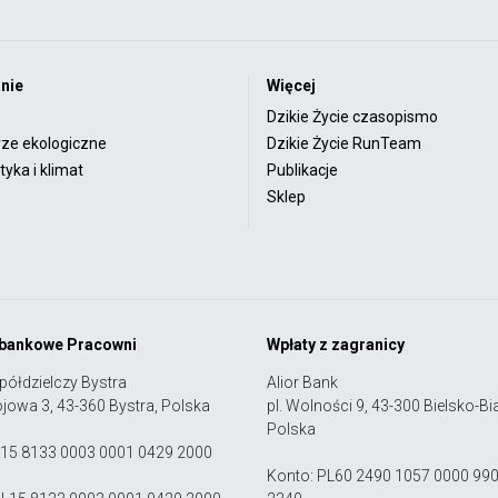
nie
Więcej
Dzikie Życie czasopismo
rze ekologiczne
Dzikie Życie RunTeam
yka i klimat
Publikacje
Sklep
 bankowe Pracowni
Wpłaty z zagranicy
półdzielczy Bystra
Alior Bank
ojowa 3, 43-360 Bystra, Polska
pl. Wolności 9, 43-300 Bielsko-Bia
Polska
 15 8133 0003 0001 0429 2000
Konto: PL60 2490 1057 0000 99