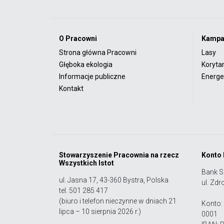
O Pracowni
Kampa
Strona główna Pracowni
Lasy
Głęboka ekologia
Koryta
Informacje publiczne
Energet
Kontakt
Stowarzyszenie Pracownia na rzecz
Konto
Wszystkich Istot
Bank S
ul. Jasna 17, 43-360 Bystra, Polska
ul. Zdr
tel. 501 285 417
(biuro i telefon nieczynne w dniach 21
Konto:
lipca – 10 sierpnia 2026 r.)
0001