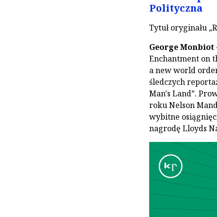
Polityczna
Tytuł oryginału „
George Monbiot
Enchantment on th
a new world order 
śledczych reporta
Man's Land”. Pro
roku Nelson Mand
wybitne osiągnięc
nagrodę Lloyds Na