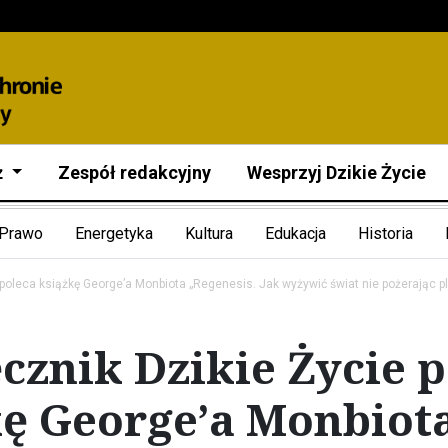
ż
Zespół redakcyjny
Wesprzyj Dzikie Życie
Prawo
Energetyka
Kultura
Edukacja
Historia
 poleca książkę Georgeʼa Monbiota „Regenesis. Jak wyżywić świat nie pożerając p
cznik Dzikie Życie 
kę Georgeʼa Monbiot