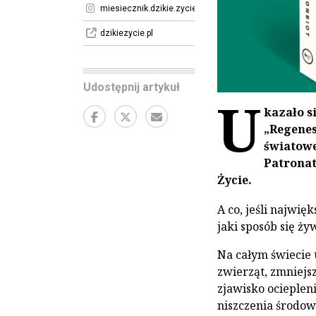
miesiecznik.dzikie.zycie
dzikiezycie.pl
Udostępnij artykuł
U
kazało s
„Regenes
światowe
Patronat
Życie.
A co, jeśli najwię
jaki sposób się ż
Na całym świecie 
zwierząt, zmniejsz
zjawisko ocieplen
niszczenia środow