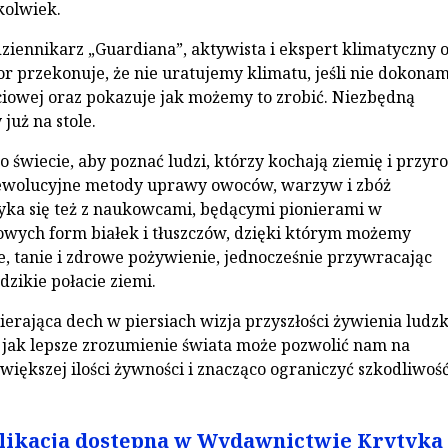
kolwiek.
ziennikarz „Guardiana”, aktywista i ekspert klimatyczny 
or przekonuje, że nie uratujemy klimatu, jeśli nie dokona
iowej oraz pokazuje jak możemy to zrobić. Niezbędną
już na stole.
o świecie, aby poznać ludzi, którzy kochają ziemię i przyr
ewolucyjne metody uprawy owoców, warzyw i zbóż
tyka się też z naukowcami, będącymi pionierami w
wych form białek i tłuszczów, dzięki którym możemy
, tanie i zdrowe pożywienie, jednocześnie przywracając
 dzikie połacie ziemi.
ierająca dech w piersiach wizja przyszłości żywienia ludzk
jak lepsze zrozumienie świata może pozwolić nam na
ększej ilości żywności i znacząco ograniczyć szkodliwoś
likacja dostępna w Wydawnictwie Krytyka