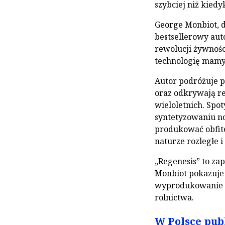
szybciej niż kiedy
George Monbiot, d
bestsellerowy aut
rewolucji żywnośc
technologię mamy 
Autor podróżuje p
oraz odkrywają r
wieloletnich. Spo
syntetyzowaniu no
produkować obfite
naturze rozległe i
„Regenesis” to zap
Monbiot pokazuje 
wyprodukowanie wi
rolnictwa.
W Polsce pub