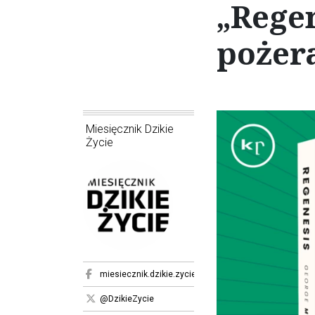
„Regen
pożera
Miesięcznik Dzikie
Życie
miesiecznik.dzikie.zycie
@DzikieZycie