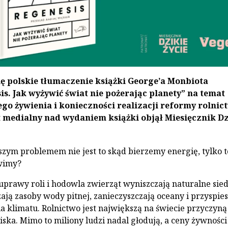
ię polskie tłumaczenie książki Georgeʼa Monbiota
is. Jak wyżywić świat nie pożerając planety” na temat
go żywienia i konieczności realizacji reformy rolnic
 medialny nad wydaniem książki objął Miesięcznik Dz
kszym problemem nie jest to skąd bierzemy energię, tylko 
ywimy?
uprawy roli i hodowla zwierząt wyniszczają naturalne sied
ają zasoby wody pitnej, zanieczyszczają oceany i przyspie
ia klimatu. Rolnictwo jest największą na świecie przyczyną
iska. Mimo to miliony ludzi nadal głodują, a ceny żywności