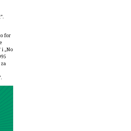
”.
o for
e
 i „No
995
 za
.