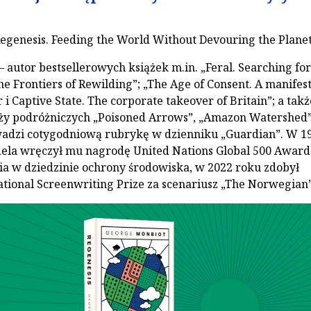
Regenesis. Feeding the World Without Devouring the Planet
– autor bestsellerowych książek m.in. „Feral. Searching for
e Frontiers of Rewilding”; „The Age of Consent. A manifest
i Captive State. The corporate takeover of Britain”; a takż
ży podróżniczych „Poisoned Arrows”, „Amazon Watershed”
wadzi cotygodniową rubrykę w dzienniku „Guardian”. W 1
ela wręczył mu nagrodę United Nations Global 500 Award
ia w dziedzinie ochrony środowiska, w 2022 roku zdobył
tional Screenwriting Prize za scenariusz „The Norwegian”