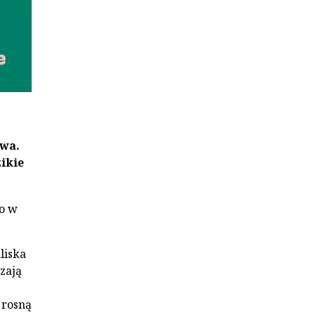
twa.
ikie
to w
liska
szają
 rosną