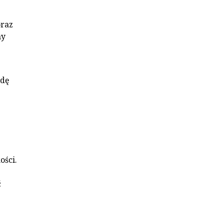
oraz
my
odę
ości.
ć