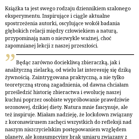
Książka ta jest swego rodzaju dziennikiem szalonego
eksperymentu. Inspirujące i ciągle aktualne
spostrzeżenia autorki, oscylujące wokół badania
głębokich relacji między człowiekiem a naturą,
przypominają nam o niezwykle ważnej, choć
zapomnianej lekcji z naszej przeszłości.
Będąc zarówno dociekliwą zbieraczką, jak i
analityczną zielarką, od wielu lat interesuję się dziką
żywnością. Zaintrygowana praktyczną, a nie tylko
teoretyczną stroną zagadnienia, od dawna chciałam
prześledzić historię zbieractwa i ewolucję naszej
kuchni poprzez osobiste wypróbowanie prawdziwie
sezonowej, dzikiej diety. Natura mnie fascynuje, ale
też inspiruje. Miałam nadzieję, że lockdown związany
z koronawirusem zachęci wszystkich do refleksji nad
naszym niszczycielskim postępowaniem względem
planety, ale konsumpcyjny brak umiaru związany z