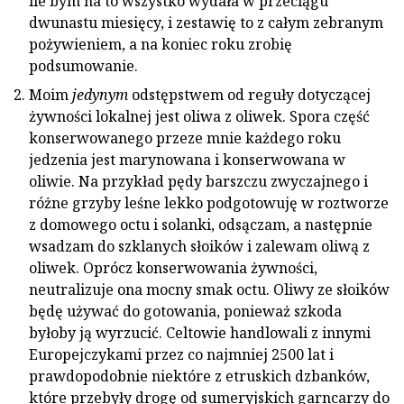
ile bym na to wszystko wydała w przeciągu
dwunastu miesięcy, i zestawię to z całym zebranym
pożywieniem, a na koniec roku zrobię
podsumowanie.
Moim
jedynym
odstępstwem od reguły dotyczącej
żywności lokalnej jest oliwa z oliwek. Spora część
konserwowanego przeze mnie każdego roku
jedzenia jest marynowana i konserwowana w
oliwie. Na przykład pędy barszczu zwyczajnego i
różne grzyby leśne lekko podgotowuję w roztworze
z domowego octu i solanki, odsączam, a następnie
wsadzam do szklanych słoików i zalewam oliwą z
oliwek. Oprócz konserwowania żywności,
neutralizuje ona mocny smak octu. Oliwy ze słoików
będę używać do gotowania, ponieważ szkoda
byłoby ją wyrzucić. Celtowie handlowali z innymi
Europejczykami przez co najmniej 2500 lat i
prawdopodobnie niektóre z etruskich dzbanków,
które przebyły drogę od sumeryjskich garncarzy do