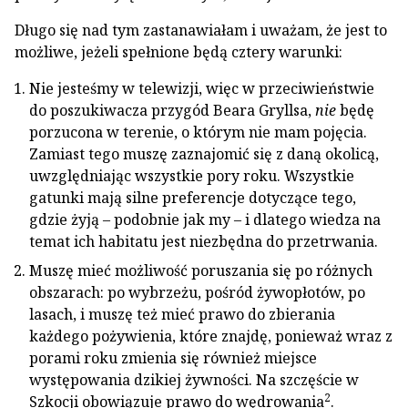
Długo się nad tym zastanawiałam i uważam, że jest to
możliwe, jeżeli spełnione będą cztery warunki:
Nie jesteśmy w telewizji, więc w przeciwieństwie
do poszukiwacza przygód Beara Gryllsa,
nie
będę
porzucona w terenie, o którym nie mam pojęcia.
Zamiast tego muszę zaznajomić się z daną okolicą,
uwzględniając wszystkie pory roku. Wszystkie
gatunki mają silne preferencje dotyczące tego,
gdzie żyją – podobnie jak my – i dlatego wiedza na
temat ich habitatu jest niezbędna do przetrwania.
Muszę mieć możliwość poruszania się po różnych
obszarach: po wybrzeżu, pośród żywopłotów, po
lasach, i muszę też mieć prawo do zbierania
każdego pożywienia, które znajdę, ponieważ wraz z
porami roku zmienia się również miejsce
występowania dzikiej żywności. Na szczęście w
2
Szkocji obowiązuje prawo do wędrowania
.