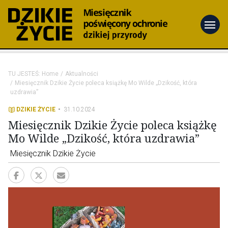
menu
TU JESTEŚ:
Home
Aktualności
Miesięcznik Dzikie Życie poleca książkę Mo Wilde „Dzikość, która
uzdrawia”
DZIKIE ŻYCIE
31.10.2024
Miesięcznik Dzikie Życie poleca książkę
Mo Wilde „Dzikość, która uzdrawia”
Miesięcznik Dzikie Życie