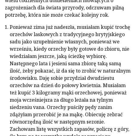
wielu codziennych doniesieniach mówiących o
zagrożeniach dla świata przyrody, odczuwam pilną
potrzebę, która nie może czekać kolejny rok.
Ponieważ zima już nadeszła, musiałam kupić trochę
orzechów laskowych z tradycyjnego brytyjskiego
sadu jako uzupełnienie własnych, ponieważ we
wrześniu, kiedy orzechy były gotowe do zbioru, nie
wiedziałam jeszcze, jaką ścieżkę wybiorę.
Następnego lata i jesieni sama zbiorę taką samą
ilość, żeby pokazać, iż da się to zrobić w naturalnym
środowisku. Daję sobie przydział dwudziestu
orzechów na dzień do połowy kwietnia. Musiałam
też kupić 3 kilogramy mąki orzechowej, ponieważ
moja wcześniejsza za długo leżała na tylnym
siedzeniu vana. Orzechy puściły pędy zanim
zdążyłam przerobić je na mąkę. Obiecuję zebrać
równorzędną ilość w następnym sezonie.
Zachowam listę wszystkich zapasów, policzę z góry,