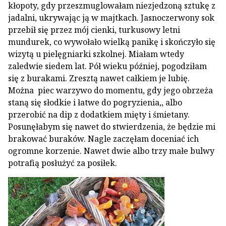
kłopoty, gdy przeszmuglowałam niezjedzoną sztukę z
jadalni, ukrywając ją w majtkach. Jasnoczerwony sok
przebił się przez mój cienki, turkusowy letni
mundurek, co wywołało wielką panikę i skończyło się
wizytą u pielęgniarki szkolnej. Miałam wtedy
zaledwie siedem lat. Pół wieku później, pogodziłam
się z burakami. Zresztą nawet całkiem je lubię.
Można piec warzywo do momentu, gdy jego obrzeża
staną się słodkie i łatwe do pogryzienia,, albo
przerobić na dip z dodatkiem mięty i śmietany.
Posunęłabym się nawet do stwierdzenia, że będzie mi
brakować buraków. Nagle zaczęłam doceniać ich
ogromne korzenie. Nawet dwie albo trzy małe bulwy
potrafią posłużyć za posiłek.