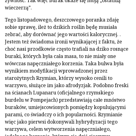
żywność. Tak więc burak okaże się moją „ostatnią
wieczerzą”.
Tego listopadowego, deszczowego poranka zdaję
sobie sprawę, ileż to dzikich roślin będę musiała
zebrać, aby dorównać jego wartości kalorycznej. .
Jestem też świadoma ironii wynikającej z faktu, że
choć nasi przodkowie często trafiali na dziko rosnące
buraki, których była cała masa, to nie miały one
wówczas napęczniałego korzenia. Taka bulwa była
wynikiem modyfikacji wprowadzonej przez
starożytnych Rzymian, którzy wysoko cenili to
warzywo, służące im jako afrodyzjak. Podobno freski
na ścianach Lupanaru (oficjalnego rzymskiego
burdelu w Pompejach) przedstawiają całe mnóstwo
buraków, umiejscowionych pomiędzy kopulującymi
parami, co świadczy o ich popularności. Rzymianie
więc jako pierwsi dokonywali hybrydyzacji tego
warzywa, celem wytworzenia napęczniałego,