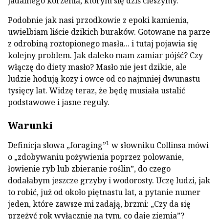
jadalnego korzenia, którym się dziś cieszymy.
Podobnie jak nasi przodkowie z epoki kamienia,
uwielbiam liście dzikich buraków. Gotowane na parze
z odrobiną roztopionego masła... i tutaj pojawia się
kolejny problem. Jak daleko mam zamiar pójść? Czy
włączę do diety masło? Masło nie jest dzikie, ale
ludzie hodują kozy i owce od co najmniej dwunastu
tysięcy lat. Widzę teraz, że będę musiała ustalić
podstawowe i jasne reguły.
Warunki
1
Definicja słowa „foraging”
w słowniku Collinsa mówi
o „zdobywaniu pożywienia poprzez polowanie,
łowienie ryb lub zbieranie roślin”, do czego
dodałabym jeszcze grzyby i wodorosty. Uczę ludzi, jak
to robić, już od około piętnastu lat, a pytanie numer
jeden, które zawsze mi zadają, brzmi: „Czy da się
przeżyć rok wyłącznie na tym, co daje ziemia”?