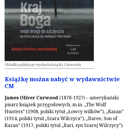
Okładka polskiego wydania książki Curwooda
Książkę można nabyć w wydawnictwie
CM
James Oliver Curwood
(1878-1927) – amerykański
pisarz książek przygodowych, m.in. „The Wolf
Hunters” (1908, polski tytuł „Łowcy wilków”), „Kazan”
(1914, polski tytuł „Szara Wilczyca”), „Baree, Son of
Kazan” (1917, polski tytuł „Bari, syn Szarej Wilczycy”).