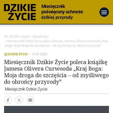
menu
TU JESTEŚ:
Home
Aktualności
Miesięcznik Dzikie Życie poleca książkę Jamesa Olivera Curwooda „Kraj
Boga: Moja droga do szczęścia – od myśliwego do obrońcy przyrody”
DZIKIE ŻYCIE
10.07.2025
Miesięcznik Dzikie Życie poleca książkę
Jamesa Olivera Curwooda „Kraj Boga:
Moja droga do szczęścia – od myśliwego
do obrońcy przyrody”
Miesięcznik Dzikie Życie