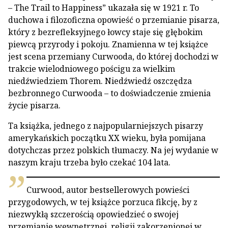
– The Trail to Happiness” ukazała się w 1921 r. To
duchowa i filozoficzna opowieść o przemianie pisarza,
który z bezrefleksyjnego łowcy staje się głębokim
piewcą przyrody i pokoju. Znamienna w tej książce
jest scena przemiany Curwooda, do której dochodzi w
trakcie wielodniowego pościgu za wielkim
niedźwiedziem Thorem. Niedźwiedź oszczędza
bezbronnego Curwooda – to doświadczenie zmienia
życie pisarza.
Ta książka, jednego z najpopularniejszych pisarzy
amerykańskich początku XX wieku, była pomijana
dotychczas przez polskich tłumaczy. Na jej wydanie w
naszym kraju trzeba było czekać 104 lata.
Curwood, autor bestsellerowych powieści
przygodowych, w tej książce porzuca fikcję, by z
niezwykłą szczerością opowiedzieć o swojej
przemianie wewnętrznej, religii zakorzenionej w