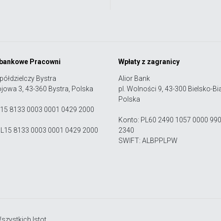
 bankowe Pracowni
Wpłaty z zagranicy
półdzielczy Bystra
Alior Bank
ojowa 3, 43-360 Bystra, Polska
pl. Wolności 9, 43-300 Bielsko-Bia
Polska
 15 8133 0003 0001 0429 2000
Konto: PL60 2490 1057 0000 99
PL15 8133 0003 0001 0429 2000
2340
SWIFT: ALBPPLPW
zystkich Istot