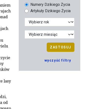
Numery Dzikiego Życia
laniem
rajach
Artykuły Dzikiego Życia
ponad
ajach
su
wielu
ZASTOSUJ
czycie
wyczyść filtry
ny
unków
e lasy
dzi,
la od
 swego