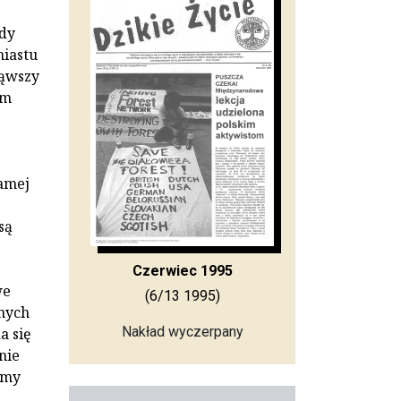
edy
miastu
ząwszy
am
samej
są
Czerwiec 1995
we
(6/13 1995)
nych
Nakład wyczerpany
a się
nie
amy