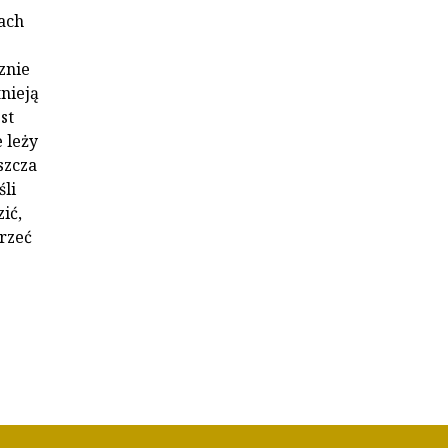
ach
znie
nieją
st
 leży
szcza
śli
ić,
rzeć