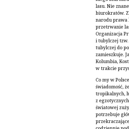
lasu. Nie znan
biurokratów. 
narodu prawa k
przetrwanie la
Organizacja P
i tubylczej tz
tubylczej do p
zamieszkuje. J
Kolumbia, Kost
w trakcie przy
Co my w Polsce
świadomość, ż
tropikalnych, 
z egzotycznych
światowej zuży
potrzebuje głów
przekraczające
codziennie pod