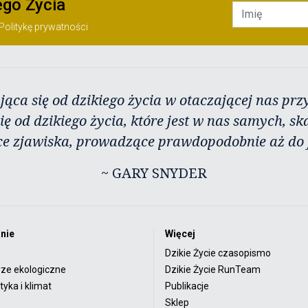
ego Życia
Politykę prywatności
jąca się od dzikiego życia w otaczającej nas przy
ię od dzikiego życia, które jest w nas samych, sk
ce zjawiska, prowadzące prawdopodobnie aż do j
~ GARY SNYDER
nie
Więcej
Dzikie Życie czasopismo
rze ekologiczne
Dzikie Życie RunTeam
yka i klimat
Publikacje
Sklep