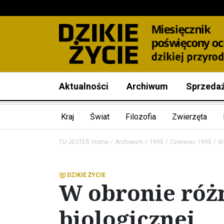
Aktualności
Archiwum
Sprzeda
Kraj
Świat
Filozofia
Zwierzęta
TU JESTEŚ:
Home
Archiwum
1995
Czerwiec 1995
W 
DZIKIE ŻYCIE
W obronie róż
biologicznej