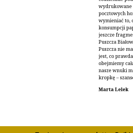
wydrukowane n
pocztowych ho
wymieniać to, 
konsumpcji pap
jeszcze fragmen
Puszcza Białow
Puszcza nie ma
jest, co prawd
obejmiemy całą
nasze wnuki ma
kropkę – szansę
Marta Lelek