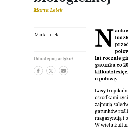
Marta Lelek
N
aukow
Marta Lelek
ludzk
przed
połow
lat rocznie g
Udostępnij artykuł
gatunku co 20
kilkudziesięc
o połowę.
Lasy
tropikaln
ośrodkami życi
zajmują zaled
gatunków roślin
magazynują i o
W wielu kultur