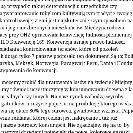
e są przypadki takiej determinacji u urzędników czy
Zagwarantowanie tubylcom kultywującym tradycje swojeg
ontroli swojej ziemi jest najskuteczniejszym sposobem na
su i jego niezliczonych mieszkańców. Międzynarodowa
racy przy ONZ opracowała konwencję ludności plemiennej
w. ILO Konwencję 169. Konwencja uznaje prawo ludności
osiadania i kontrolowania terenów, które od pokoleń
ak dotąd tylko 7 państw podpisało ten dokument. Są to: Bol
aryka, Meksyk, Norwegia, Paragwaj i Peru, Dania i Hondu
stępowania do konwencji.
 możemy zrobić dla uratowania lasów na świecie? Miejmy
e my również uczestniczymy w konsumowaniu drewna z l
borealnych czy innych. Na nasz rynek wchodzą wyroby
 gatunków, a zużycie papieru, na produkcję którego w ska
wa się około 80% tego surowca, gwałtownie wzrasta. Papi
nie reklama, której celem jest nakręcanie i tak już
j nasze potrzeby konsumpcji. Nie zgadzajmy się na to, by
 naszymi drzwiami pojawiały się nowe, kolorowe gazetki,