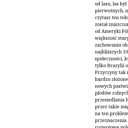
od lasu, las był
pierwotnych, n
czytasz ten te
został zniszczo
od Ameryki Pół
większość stary
zachowaniu obe
najbliższych 10
społeczności, 
tylko Brazylii
Przyczyny tak 
bardzo złożone
nowych pastwis
płodów rolnych
przesiedlania 
przez takie mi
na ten problem
przeznaczenia 
rozwojowe pole