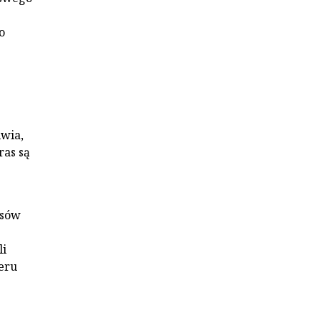
o
iwia,
ras są
asów
li
eru