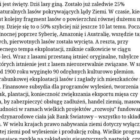
 i jest święty. Dziś lasy giną. Zostało już zaledwie 25%
aturalnych lasów pokrywających lądy Ziemi. W czasie, ki
kst kolejny fragment lasów o powierzchni równej dużemu 
ny. Dzieje się to o 50% szybciej niż jeszcze 10 lat temu. Poc
nocnej poprzez Syberię, Amazonię i Australię, wszędzie t
ch, pierwotnych lasów została wycięta. A reszta, przy
cnego tempa eksploatacji, zniknie całkowicie w ciągu
-leci. Wraz z lasami przestaną istnieć oryginalne, tubylcze
których istnienie jest z lasem nierozerwalnie związane. W 
 od 1900 roku wyginęło 90 odrębnych kulturowo plemion.
rabunkowej eksploatacji lasów i zagłady ich mieszkańców 
. Finansowe subsydia dla programów wylesień, tworzenia
k, plantacji, konieczność zwiększania eksportu mięsa czy
, by zabezpieczyć obsługę zadłużeń, handel ziemią, maso
ludności w ramach wielkich projektów „rozwoju” fundowa
ędzynarodowe ciała jak Bank Światowy – wszystko to skład
. W wielu krajach prawo nabywania ziemi dotyczy wyłącz
tej ziemi pod wylesienie i produkcję rolną. Wielkie progr
gające zwykle na zakładaniu gigantycznych pastwisk, czy