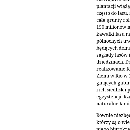
plantacji wiążą
często do lasu,
całe grunty rol
150 milionów m
kawałki lasu n
północnych trw
będących dome
zagłady lasów 
dziedzinach. D
realizowanie K
Ziemi w Rio w 
ginących gatu
i ich siedlisk 
egzystencji. R
naturalne łami
Równie niezbędn
którzy są o wie
niego biurokrac