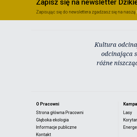
Zapisz się na newsletter Dziki
Zapisując się do newslettera zgadzasz się na naszą
Kultura odcina
odcinająca s
różne niszczą
O Pracowni
Kampa
Strona główna Pracowni
Lasy
Głęboka ekologia
Koryta
Informacje publiczne
Energet
Kontakt