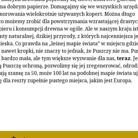
a dobrym papierze. Domagajmy się we wszystkich urzęd
norowania wielokrotnie używanych kopert. Można długo
co możemy zrobić dla powstrzymania wzrastającej drastyc
ieru i konsumpcji drewna w ogóle. Ale w naszym kraju ist
ty naturalnej, dzikiej przyrody, z których najcenniejsza je
ieska. Co prawda na „leśnej mapie świata” w miejscu gdzie
 nawet kropki, nie znaczy to jednak, że Puszczy nie ma. Pu
a bardzo mała, ale tym większe wyzwanie dla nas,
teraz
. Je
 Puszczę ochroną, pozwolimy się jej zregenerować, odrodz
ją szansę za 50, może 100 lat na podobnej mapie świata uj
 dla reszty zupełnie pustego miejsca, jakim jest Europa.