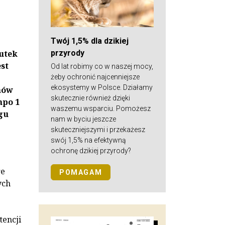
Twój 1,5% dla dzikiej
przyrody
kutek
st
Od lat robimy co w naszej mocy,
żeby ochronić najcenniejsze
ekosystemy w Polsce. Działamy
nów
skutecznie również dzięki
mpo 1
waszemu wsparciu. Pomożesz
gu
nam w byciu jeszcze
skuteczniejszymi i przekażesz
swój 1,5% na efektywną
ochronę dzikiej przyrody?
re
POMAGAM
ych
tencji