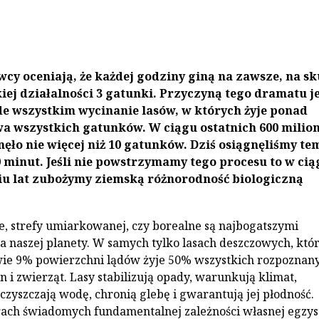
cy oceniają, że każdej godziny giną na zawsze, na s
iej działalności 3 gatunki. Przyczyną tego dramatu je
e wszystkim wycinanie lasów, w których żyje ponad
a wszystkich gatunków. W ciągu ostatnich 600 milio
inęło nie więcej niż 10 gatunków. Dziś osiągnęliśmy te
 minut. Jeśli nie powstrzymamy tego procesu to w cią
iu lat zubożymy ziemską różnorodność biologiczną
e, strefy umiarkowanej, czy borealne są najbogatszymi
a naszej planety. W samych tylko lasach deszczowych, któ
wie 9% powierzchni lądów żyje 50% wszystkich rozpoznan
 i zwierząt. Lasy stabilizują opady, warunkują klimat,
czyszczają wodę, chronią glebę i gwarantują jej płodność.
ach świadomych fundamentalnej zależności własnej egzys