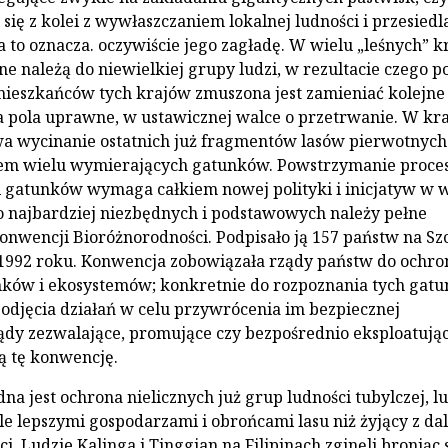
 się z kolei z wywłaszczaniem lokalnej ludności i przesied
 a to oznacza. oczywiście jego zagładę. W wielu „leśnych” k
ne należą do niewielkiej grupy ludzi, w rezultacie czego 
ieszkańców tych krajów zmuszona jest zamieniać kolejne
a pola uprawne, w ustawicznej walce o przetrwanie. W kr
a wycinanie ostatnich już fragmentów lasów pierwotnych
m wielu wymierających gatunków. Powstrzymanie proce
i gatunków wymaga całkiem nowej polityki i inicjatyw w 
o najbardziej niezbędnych i podstawowych należy pełne
onwencji Bioróżnorodności. Podpisało ją 157 państw na Sz
1992 roku. Konwencja zobowiązała rządy państw do ochro
nków i ekosystemów; konkretnie do rozpoznania tych gat
i podjęcia działań w celu przywrócenia im bezpiecznej
ządy zezwalające, promujące czy bezpośrednio eksploatując
ą tę konwencję.
a jest ochrona nielicznych już grup ludności tubylczej, lu
le lepszymi gospodarzami i obrońcami lasu niż żyjący z da
i. Ludzie Kalinga i Tinggian na Filipinach zginęli broniąc