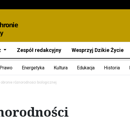
ż
Zespół redakcyjny
Wesprzyj Dzikie Życie
Prawo
Energetyka
Kultura
Edukacja
Historia
obronie różnorodności biologicznej
norodności