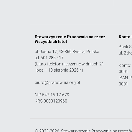
Stowarzyszenie Pracownia na rzecz
Konto
Wszystkich Istot
Bank S
ul. Jasna 17, 43-360 Bystra, Polska
ul. Zdr
tel. 501 285 417
(biuro i telefon nieczynne w dniach 21
Konto:
lipca – 10 sierpnia 2026 r.)
0001
IBAN: 
biuro@pracownia.org.pl
0001
NIP 547-15-17-679
KRS 0000120960
© 2023-2026, Stowarzyszenie Pracownia na rzecz Ws