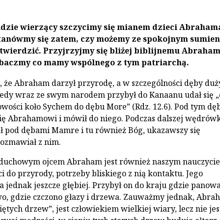
ludzie wierzący szczycimy się mianem dzieci Abraham
tanówmy się zatem, czy możemy ze spokojnym sumie
 twierdzić. Przyjrzyjmy się bliżej biblijnemu Abraha
obaczmy co mamy wspólnego z tym patriarchą.
a, że Abraham darzył przyrodę, a w szczególności dęby du
edy wraz ze swym narodem przybył do Kanaanu udał się 
wości koło Sychem do dębu More” (Rdz. 12.6). Pod tym d
ię Abrahamowi i mówił do niego. Podczas dalszej wędrówk
ł pod dębami Mamre i tu również Bóg, ukazawszy się
ozmawiał z nim.
duchowym ojcem Abraham jest również naszym nauczycie
i do przyrody, potrzeby bliskiego z nią kontaktu. Jego
a jednak jeszcze głębiej. Przybył on do kraju gdzie panow
o, gdzie czczono głazy i drzewa. Zauważmy jednak, Abra
ętych drzew”, jest człowiekiem wielkiej wiary, lecz nie jes