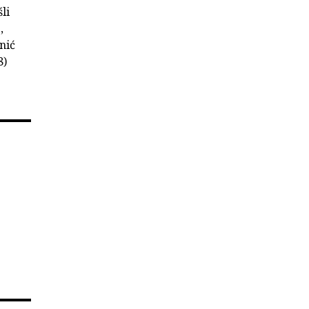
li
,
nić
8)