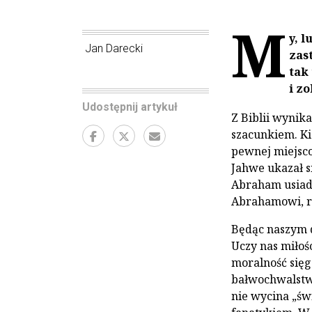
M
y, 
Jan Darecki
zas
tak
i z
Udostępnij artykuł
Z Biblii wynik
szacunkiem. Ki
pewnej miejsco
Jahwe ukazał s
Abraham usiad
Abrahamowi, r
Będąc naszym 
Uczy nas miłośc
moralność sięg
bałwochwalstw
nie wycina „świ