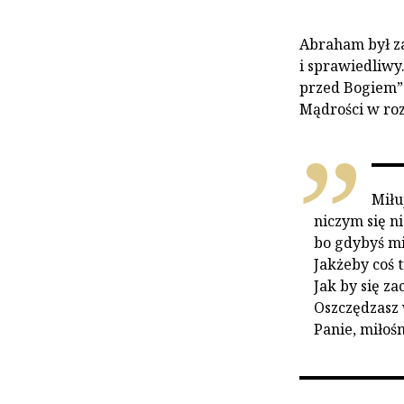
Abraham był za
i sprawiedliwy
przed Bogiem”
Mądrości w roz
Miłu
niczym się ni
bo gdybyś mia
Jakżeby coś 
Jak by się z
Oszczędzasz 
Panie, miłośn