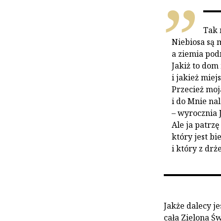
Tak 
Niebiosa są
a ziemia po
Jakiż to dom
i jakież mie
Przecież moj
i do Mnie na
– wyrocznia 
Ale ja patrzę
który jest b
i który z drż
Jakże dalecy je
cała Zielona Ś