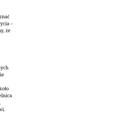
oznać
ycia –
y, że
nych
ie
koło
elnica
,
wi.