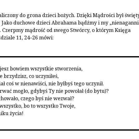
liczony do grona dzieci bożych. Dzięki Mądrości był święt
. Jako duchowe dzieci Abrahama bądźmy i my „nienaganni
. Czerpmy mądrość od swego Stwórcy, o którym Księga
dziale 11, 24–26 mówi:
jesz bowiem wszystkie stworzenia,
e brzydzisz, co uczyniłeś,
ł coś w nienawiści, nie byłbyś tego uczynił.
trwać mogło, gdybyś Ty nie powołał (do bytu)?
achowało, czego byś nie wezwał?
wszystko, bo to wszystko Twoje,
iku życia!