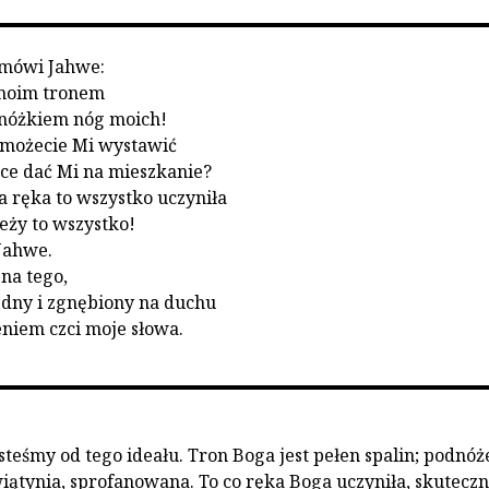
mówi Jahwe:
 moim tronem
dnóżkiem nóg moich!
 możecie Mi wystawić
jsce dać Mi na mieszkanie?
a ręka to wszystko uczyniła
leży to wszystko!
Jahwe.
 na tego,
iedny i zgnębiony na duchu
eniem czci moje słowa.
steśmy od tego ideału. Tron Boga jest pełen spalin; podnóż
wiątynia, sprofanowana. To co ręka Boga uczyniła, skuteczn