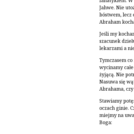
fanatykiem. W 
Jahwe. Nie uto
bóstwem, lecz 
Abraham kochał
Jeśli my koch
szacunek dziełu
lekarzami a ni
Tymczasem co m
wycinamy całe l
żyjącą. Nie po
Nasuwa się wą
Abrahama, czy 
Stawiamy potęż
oczach ginie. 
miejmy na uwad
Boga: