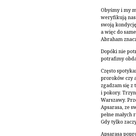
Obyśmy i my mo
weryfikują nas
swoją kondycję
a więc do same
Abraham znaczy
Dopóki nie pot
potrafimy obda
Często spotyka
proroków czy a
zgadzam się z 
i pokory. Trzyn
Warszawy. Prze
Apsarasa, ze s
pełne małych r
Gdy tylko zaczy
Apsarasa popro