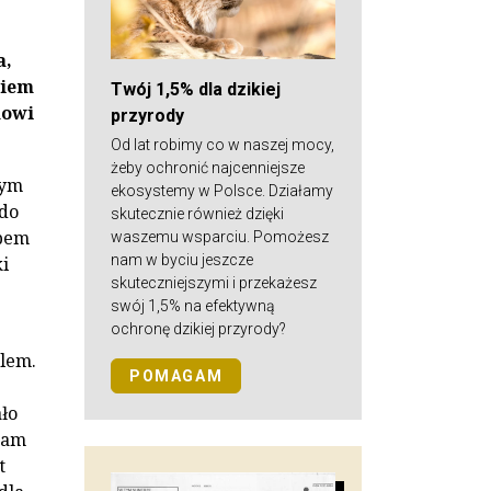
a,
niem
Twój 1,5% dla dzikiej
mowi
przyrody
Od lat robimy co w naszej mocy,
żeby ochronić najcenniejsze
żym
ekosystemy w Polsce. Działamy
„do
skutecznie również dzięki
ębem
waszemu wsparciu. Pomożesz
nam w byciu jeszcze
i
skuteczniejszymi i przekażesz
swój 1,5% na efektywną
ochronę dzikiej przyrody?
lem.
POMAGAM
ało
ham
t