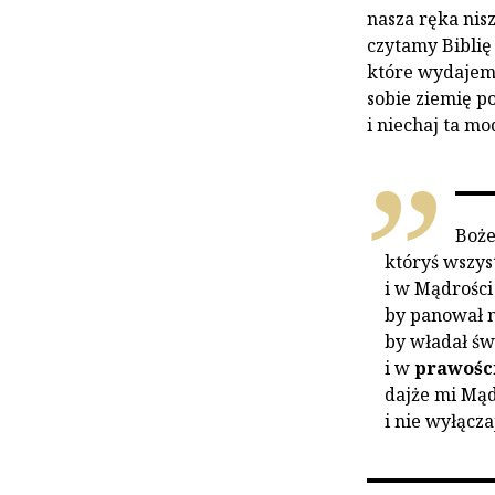
nasza ręka nisz
czytamy Biblię 
które wydajemy
sobie ziemię p
i niechaj ta mo
Boże
któryś wszys
i w Mądrości
by panował na
by władał ś
i w
prawości
dajże mi Mądr
i nie wyłącza