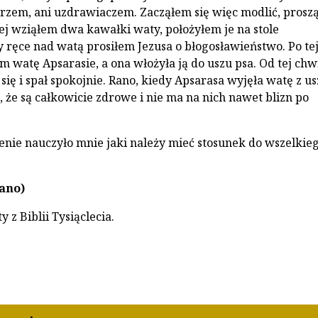
arzem, ani uzdrawiaczem. Zacząłem się więc modlić, prosz
ej wziąłem dwa kawałki waty, położyłem je na stole
 ręce nad watą prosiłem Jezusa o błogosławieństwo. Po te
 watę Apsarasie, a ona włożyła ją do uszu psa. Od tej chwi
 się i spał spokojnie. Rano, kiedy Apsarasa wyjęła watę z u
, że są całkowicie zdrowe i nie ma na nich nawet blizn po
enie nauczyło mnie jaki należy mieć stosunek do wszelkie
Jano)
y z Biblii Tysiąclecia.