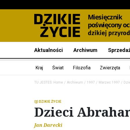
Aktualności
Archiwum
Sprzeda
Kraj
Świat
Filozofia
Zwierzęta
TU JESTEŚ:
Home
Archiwum
1997
Marzec 1997
Dzi
DZIKIE ŻYCIE
Dzieci Abrah
Jan Darecki