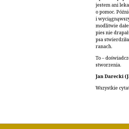
jestem ani lek
o pomoc. Późni
i wyciągnąwszy
modlitwie dałem
pies nie drapał
psa stwierdziła
ranach.
To – doświadcz
stworzenia.
Jan Darecki (
Wszystkie cytat