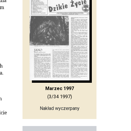
dla
ym
ch
a.
Marzec 1997
(3/34 1997)
h
Nakład wyczerpany
cie