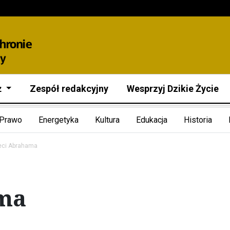
ż
Zespół redakcyjny
Wesprzyj Dzikie Życie
Prawo
Energetyka
Kultura
Edukacja
Historia
eci Abrahama
ama