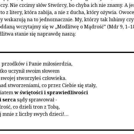
czy. Nie czcimy słów Stwórcy, bo chyba ich nie znamy. A jeś
to z litery, która zabija, a nie z ducha, który ożywia. Owoce
 wskazują na to jednoznacznie. My, którzy tak lubimy czy
oddaną wczytajmy się w „Modlitwę o Mądrość” (Mdr 9, 1–1
dlitwa stanie się naprawdę naszą:
 przodków i Panie miłosierdzia,
tko uczynił swoim słowem
 swojej stworzyłeś człowieka.
d stworzeniami, co przez Ciebie się stały,
wiatem
w świętości i sprawiedliwości
 serca
sądy sprawował -
ość, co dzieli tron z Tobą,
j mnie z liczby swych dzieci!…