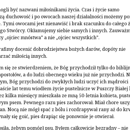
gli być nazwani miłośnikami życia. Czas i życie samo
zą duchowość i po owocach naszej działalności możemy p
. Tymi owocami jest nienawiść i brak szacunku do całego ż
go Stwórcy. Okłamujemy siebie samych i innych. Zauważm
 „ojciec mnóstwa” a nie „ojciec wszystkich”.
rafimy docenić dobrodziejstwa bożych darów, dopóty nie
rzać miłością innych.
m się ze stwierdzeniem, że Bóg przychodził tylko do biblij
postołów, a do ludzi obecnego wieku już nie przychodzi. N
tym, Bóg przychodzi do zwykłych ludzi uczyć ich mądrości
aście lat temu wiodłem życie pustelnicze w Puszczy Białej 
z kilka miesięcy mieszkała ze mną 50-letnia kobieta, pust
wym psem. Pewnego razu pies zachorował. Miał chore uszy
an. Nocą nie mógł spać z bólu i rozdrapywał rany aż do kr
nały się goić, pies drapiąc się ponownie je otwierał.
siła, żebym pomógł psu. Byłem całkowicie bezradny – nie