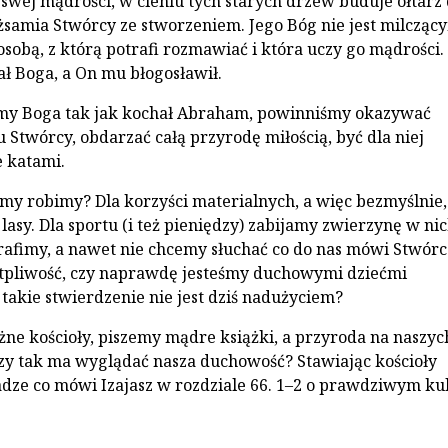
swej mądrości, w cieniu tych starych drzew buduje ołtarz 
żsamia Stwórcy ze stworzeniem. Jego Bóg nie jest milcząc
osobą, z którą potrafi rozmawiać i która uczy go mądrości.
 Boga, a On mu błogosławił.
amy Boga tak jak kochał Abraham, powinniśmy okazywać
 Stwórcy, obdarzać całą przyrodę miłością, być dla niej
e katami.
y robimy? Dla korzyści materialnych, a więc bezmyślnie,
asy. Dla sportu (i też pieniędzy) zabijamy zwierzynę w ni
trafimy, a nawet nie chcemy słuchać co do nas mówi Stwórc
tpliwość, czy naprawdę jesteśmy duchowymi dziećmi
takie stwierdzenie nie jest dziś nadużyciem?
ne kościoły, piszemy mądre książki, a przyroda na naszyc
Czy tak ma wyglądać nasza duchowość? Stawiając kościoły
ze co mówi Izajasz w rozdziale 66. 1–2 o prawdziwym kul