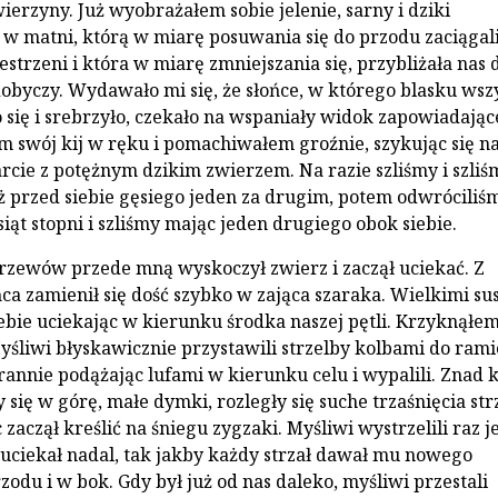
ierzyny. Już wyobrażałem sobie jelenie, sarny i dziki
 w matni, którą w miarę posuwania się do przodu zaciąga
estrzeni i która w miarę zmniejszania się, przybliżała nas 
obyczy. Wydawało mi się, że słońce, w którego blasku wsz
 się i srebrzyło, czekało na wspaniały widok zapowiadające
em swój kij w ręku i pomachiwałem groźnie, szykując się n
arcie z potężnym dzikim zwierzem. Na razie szliśmy i szliś
 przed siebie gęsiego jeden za drugim, potem odwróciliśm
iąt stopni i szliśmy mając jeden drugiego obok siebie.
rzewów przede mną wyskoczył zwierz i zaczął uciekać. Z
ca zamienił się dość szybko w zająca szaraka. Wielkimi su
iebie uciekając w kierunku środka naszej pętli. Krzyknąłem
yśliwi błyskawicznie przystawili strzelby kolbami do rami
rannie podążając lufami w kierunku celu i wypalili. Znad 
y się w górę, małe dymki, rozległy się suche trzaśnięcia str
 zaczął kreślić na śniegu zygzaki. Myśliwi wystrzelili raz j
c uciekał nadal, tak jakby każdy strzał dawał mu nowego
odu i w bok. Gdy był już od nas daleko, myśliwi przestali