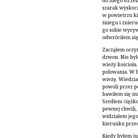
do niego strzel
szarak wyskocz
w powietrzu kil
śniegu i znieru
go sobie wyrywa
odwróciłem się
Zacząłem oczy
dzwon. Nie był
wieży kościoła.
polowania. W b
wieżę. Wiedzia
powoli przez po
bawiłem się śn
Szedłem ciężko
pewnej chwili, 
widziałem jego 
kierunku przec
Kiedy byłem ju