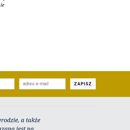
ie
ZAPISZ
rodzie, a także
azana jest na