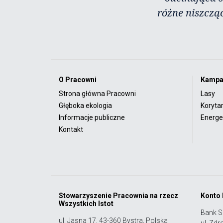
różne niszczą
O Pracowni
Kampa
Strona główna Pracowni
Lasy
Głęboka ekologia
Koryta
Informacje publiczne
Energet
Kontakt
Stowarzyszenie Pracownia na rzecz
Konto
Wszystkich Istot
Bank S
ul. Jasna 17, 43-360 Bystra, Polska
ul. Zdr