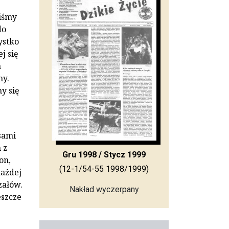
liśmy
do
ystko
j się
a
my.
y się
sami
 z
Gru 1998 / Stycz 1999
on,
(12-1/54-55 1998/1999)
każdej
załów.
Nakład wyczerpany
eszcze