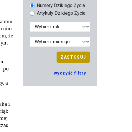
Numery Dzikiego Życia
Artykuły Dzikiego Życia
 szumu
o nim
em, że
czym
ZASTOSUJ
ym
– po
wyczyść filtry
y, a
wka i
ciąż
niej
czas