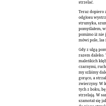
strzelać.
Teraz dopiero z
odgłosu wystrz
strumyka, szum
pomyślałem, wł
pomimo iż nie 
mówi pole, las 
Gdy z ulgą pom
razem daleko. 
maleńkich kłę
czarnymi, ruch
my szliśmy dale
gorąco, a strza
zwierzyny. W k
tych z boku, b
strzelają. W s
szamotał się ja