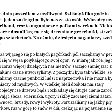
 dnia poszedłem z myśliwymi. Szliśmy kilka godzin
o, jeden za drugim. Było nas ze sto osób. Wybrańcy my
zelbami, reszta naganiacze z pałkami w rękach. Niekt
acze dostali kręcące się drewniane grzechotki, strzel
po sztachetach. Na ośmiu, dziesięciu naganiaczy szed
.
ża wijącego się po białych pagórkach pól zaczęliśmy w pe
ć się w węża połykającego swój ogon. W miarę jak rósł jeg
ł coraz więcej dzielących nas metrów, zaczęło zmniejszać s
jakimś czasie utworzyliśmy. Z początku było tak wielkie, że
aliśmy czarne punkciki ludzi z naprzeciwka i nie można by
iaczy od myśliwych. W wielkiej bieli dookoła nas stały
pojedyncze drzewa bądź rozkładały się długie cienie zarośl
jąc zboża, ścierniska, ugory i skiby zaoranej ziemi zatarł
wności, bruzdy, rowy i wykroty. Poruszaliśmy się jakby pł
rków, raz w górę to znów w dół, czekając na pojawienie się