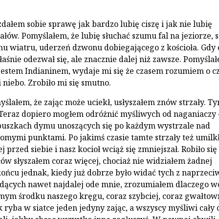
dałem sobie sprawę jak bardzo lubię ciszę i jak nie lubię
ałów. Pomyślałem, że lubię słuchać szumu fal na jeziorze,
u wiatru, uderzeń dzwonu dobiegającego z kościoła. Gdy 
aśnie odezwał się, ale znacznie dalej niż zawsze. Pomyślał
jestem Indianinem, wydaje mi się że czasem rozumiem o 
i niebo. Zrobiło mi się smutno.
yślałem, że zając może uciekł, usłyszałem znów strzały. T
Teraz dopiero mogłem odróżnić myśliwych od naganiaczy 
buszkach dymu unoszących się po każdym wystrzale nad
omymi punktami. Po jakimś czasie tamte strzały też umilkł
j przed siebie i nasz kocioł wciąż się zmniejszał. Robiło się
łów słyszałem coraz więcej, chociaż nie widziałem żadnej
ońcu jednak, kiedy już dobrze było widać tych z naprzeci
ędących nawet najdalej ode mnie, zrozumiałem dlaczego w
amym środku naszego kręgu, coraz szybciej, coraz gwałtow
k ryba w siatce jeden jedyny zając, a wszyscy myśliwi cały 