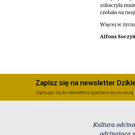
zobaczyła mnie
czekała na twoj
Więcej w życiu
Alfons Soczyń
Zapisz się na newsletter Dziki
Zapisując się do newslettera zgadzasz się na naszą
Kultura odcina
odcinająca s