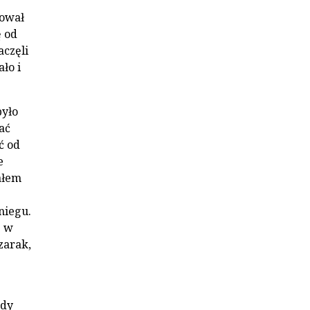
kował
ę od
aczęli
ało i
było
ać
ć od
e
ałem
niegu.
ę w
zarak,
Gdy