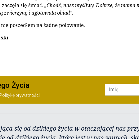
 zaczęła się śmiać.
„Chodź, nasz myśliwy. Dobrze, że mama n
ą zwierzynę i ugotowała obiad”
.
 nie poszedłem na żadne polowanie.
ski
ego Życia
Politykę prywatności
jąca się od dzikiego życia w otaczającej nas przy
ię od dzikiego życia, które jest w nas samych, sk