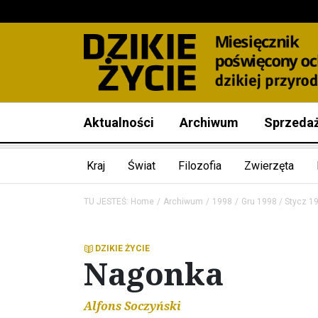
Aktualności
Archiwum
Sprzeda
Kraj
Świat
Filozofia
Zwierzęta
TU JESTEŚ:
Home
Archiwum
1998
Gru 1998 / Stycz 1
DZIKIE ŻYCIE
Nagonka
Alfons Soczyński