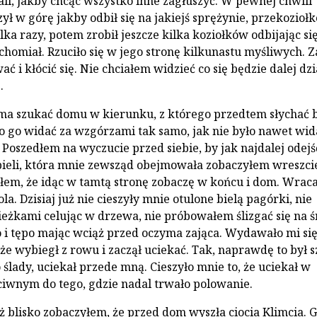
ali, jakby chcąc wszystko inne zagłuszyć. W pewnej chwili
ył w górę jakby odbił się na jakiejś sprężynie, przekozioł
ka razy, potem zrobił jeszcze kilka koziołków odbijając si
chomiał. Rzuciło się w jego stronę kilkunastu myśliwych. Z
ć i kłócić się. Nie chciałem widzieć co się będzie dalej dzi
.
ma szukać domu w kierunku, z którego przedtem słychać 
o go widać za wzgórzami tak samo, jak nie było nawet wid
 Poszedłem na wyczucie przed siebie, by jak najdalej odejś
ieli, która mnie zewsząd obejmowała zobaczyłem wreszci
łem, że idąc w tamtą stronę zobaczę w końcu i dom. Wrac
la. Dzisiaj już nie cieszyły mnie otulone bielą pagórki, nie
ieżkami celując w drzewa, nie próbowałem ślizgać się na ś
 i tępo mając wciąż przed oczyma zająca. Wydawało mi si
że wybiegł z rowu i zaczął uciekać. Tak, naprawdę to był s
ślady, uciekał przede mną. Cieszyło mnie to, że uciekał w
iwnym do tego, gdzie nadal trwało polowanie.
ż blisko zobaczyłem, że przed dom wyszła ciocia Klimcia. 