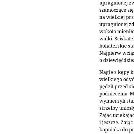
upragnionej zw
szamoczące się
na wielkiej prz
upragnionej zd
wokoło mieniło
walki. Ściskał
bohaterskie st
Najpierw wciąż
o dziewięćdzies
Nagle z kępy k
wielkiego odyń
pędził przed s
podniecenia. M
wymierzyli sta
strzelby uniosł
Zając uciekając
i jeszcze. Zają
kopniaka do prz