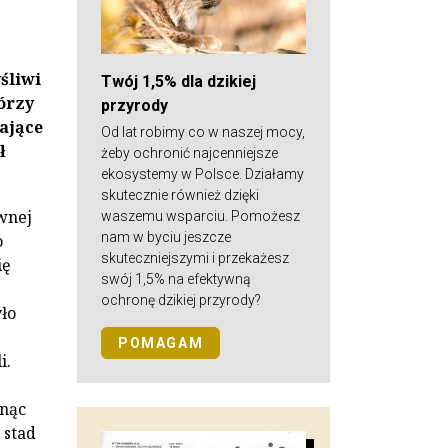
śliwi
Twój 1,5% dla dzikiej
órzy
przyrody
ające
Od lat robimy co w naszej mocy,
ł
żeby ochronić najcenniejsze
ekosystemy w Polsce. Działamy
skutecznie również dzięki
wnej
waszemu wsparciu. Pomożesz
nam w byciu jeszcze
o
skuteczniejszymi i przekażesz
ię
swój 1,5% na efektywną
ochronę dzikiej przyrody?
ło
POMAGAM
i.
ynąc
 stad