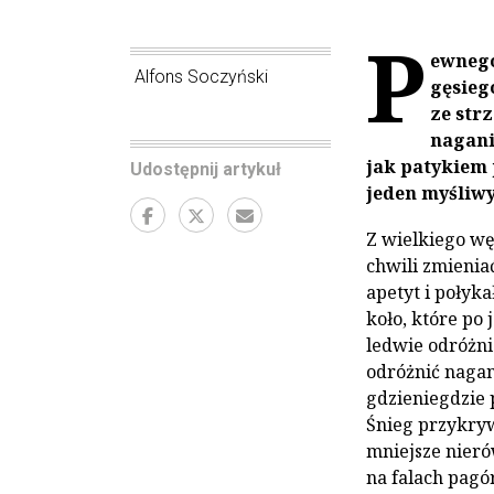
P
ewnego
Alfons Soczyński
gęsieg
ze str
nagani
jak patykiem 
Udostępnij artykuł
jeden myśliwy
Z wielkiego wę
chwili zmienia
apetyt i połyka
koło, które po 
ledwie odróżni
odróżnić nagan
gdzieniegdzie 
Śnieg przykrywa
mniejsze nieró
na falach pagó