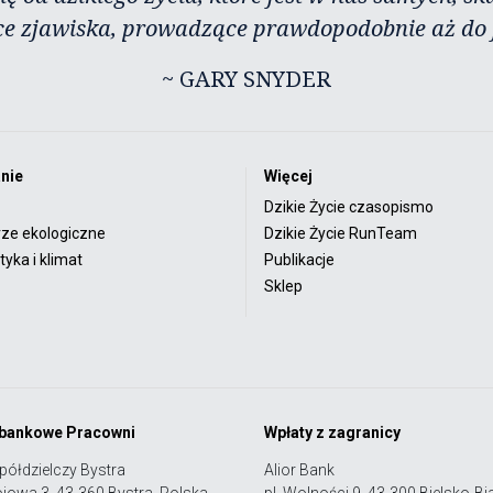
ce zjawiska, prowadzące prawdopodobnie aż do j
~ GARY SNYDER
nie
Więcej
Dzikie Życie czasopismo
rze ekologiczne
Dzikie Życie RunTeam
yka i klimat
Publikacje
Sklep
 bankowe Pracowni
Wpłaty z zagranicy
półdzielczy Bystra
Alior Bank
ojowa 3, 43-360 Bystra, Polska
pl. Wolności 9, 43-300 Bielsko-Bia