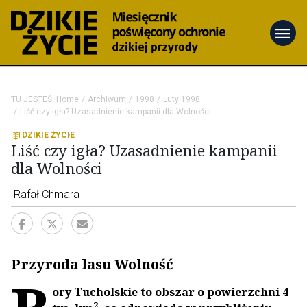
menu
TU JESTEŚ:
Home
Archiwum
1998
Luty 1998
Liść czy igła? Uzasadnienie kampanii dla Wolności
DZIKIE ŻYCIE
Liść czy igła? Uzasadnienie kampanii
dla Wolności
Rafał Chmara
Przyroda lasu Wolność
ory Tucholskie to obszar o powierzchni 4
2