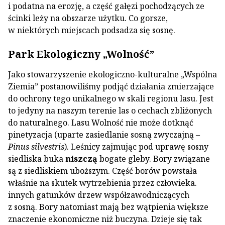
i podatna na erozję, a część gałęzi pochodzących ze
ścinki leży na obszarze użytku. Co gorsze,
w niektórych miejscach podsadza się sosnę.
Park Ekologiczny „Wolność”
Jako stowarzyszenie ekologiczno-kulturalne „Wspólna
Ziemia” postanowiliśmy podjąć działania zmierzające
do ochrony tego unikalnego w skali regionu lasu. Jest
to jedyny na naszym terenie las o cechach zbliżonych
do naturalnego. Lasu Wolność nie może dotknąć
pinetyzacja (uparte zasiedlanie sosną zwyczajną –
Pinus silvestris
). Leśnicy zajmując pod uprawę sosny
siedliska buka
niszczą
bogate gleby. Bory związane
są z siedliskiem uboższym. Część borów powstała
właśnie na skutek wytrzebienia przez człowieka.
innych gatunków drzew współzawodniczących
z sosną. Bory natomiast mają bez wątpienia większe
znaczenie ekonomiczne niż buczyna. Dzieje się tak