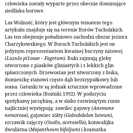
człowieka zostały wyparte przez obecnie dominujące
siedliska borowe.
Las Wolność, który jest głównym tematem tego
artykułu znajduje się na terenie Borów Tucholskich.
Las ten obejmuje południowo-zachodni obszar jeziora
Charzykowskiego. W Borach Tucholskich jest on
jedynym reprezentantem kwaśnej buczyny niżowej
(
Luzulo pi1osae – Fagetum
). Buki zajmują gleby
utworzone z piasków gliniastych i z lekkich glin
spłaszczonych. Drzewostan jest utworzony z buka,
domieszkę stanowi często dąb bezszypułkowy lub
sosna. Gatunki te są jednak sztucznie wprowadzone
przez człowieka (Boiński 1992). W podszyciu
spotykamy jarzębinę, a w słabo rozwiniętym runie
najliczniej występują: zawilec gajowy (
Anemone
nemorosa
), gajowiec żółty (
Galeobdolon luteum
),
szczawik zajęczy (
Oxalis, acetosella
), konwalijka
dwulistna (
Majantheum bifoljum
) i kosmatka