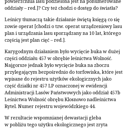
powierzchnia lasu podzielona jest na ponumerowane
oddziały – red.]? Czy też chodzi o dostęp do światła?
Leśnicy tłumaczą takie działanie świętą księgą co się
zowie operat [chodzi o tzw. operat urządzeniowy lasu
plan i urządzania lasu sporządzany na 10 lat, którego
częścią jest plan cięć – red.].
Karygodnym działaniem było wycięcie buka w dużej
części oddziału 457 w obrębie leśnictwa Wolność.
Najgorsze jednak było wycięcie buka na zboczu
przylegającym bezpośrednio do torfowiska, które jest
wpisane do rejestru użytków ekologicznych jako
część działki nr 457 LP oznaczonej w ewidencji
Administracji Lasów Państwowych jako oddział 457b
Leśnictwa Wolność obrębu Klosnowo nadleśnictwa
Rytel. Numer rejestru wojewódzkiego 44.
W rezultacie wspomnianej dewastacji gleba
w pobliżu tego użytku ekologicznego jest zryta