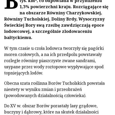
B
tys. km
, co odpowiada w przybliżeniu
1,3% powierzchni kraju. Rozciągające się
na obszarze Równiny Charzykowskiej,
Równiny Tucholskiej, Doliny Brdy, Wysoczyzny
Świeckiej Bory swą rzeźbę zawdzięczają epoce
lodowcowej, a szczególnie zlodowaceniu
bałtyckiemu.
W tym czasie u czoła lodowca tworzyły się pagórki
moren czołowych, a na ich przedpolu powstawały
rozległe równiny piaszczyste zwane sandrami,
usypane przez wody roztopowe wypływające spod
topniejących lodów.
Obecna szata roślinna Borów Tucholskich powstała
niestety w wyniku zmian i przeobrażeń
(powodowanych działalnością człowieka).
Do XV w. obszar Borów porastały lasy grądowe,
buczyny i dąbrowy, które na skutek działalności