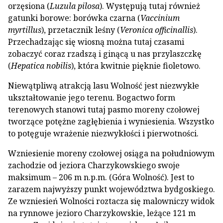
orzęsiona (
Luzula pilosa
). Występują tutaj również
gatunki borowe: borówka czarna (
Vaccinium
myrtillus
), przetacznik leśny (
Veronica officinallis
).
Przechadzając się wiosną można tutaj czasami
zobaczyć coraz rzadszą i ginącą u nas przylaszczkę
(
Hepatica nobilis
), która kwitnie pięknie fioletowo.
Niewątpliwą atrakcją lasu Wolność jest niezwykłe
ukształtowanie jego terenu. Bogactwo form
terenowych stanowi tutaj pasmo moreny czołowej
tworzące potężne zagłębienia i wyniesienia. Wszystko
to potęguje wrażenie niezwykłości i pierwotności.
Wzniesienie moreny czołowej osiąga na południowym
zachodzie od jeziora Charzykowskiego swoje
maksimum – 206 m n.p.m. (Góra Wolność). Jest to
zarazem najwyższy punkt województwa bydgoskiego.
Ze wzniesień Wolności roztacza się malowniczy widok
na rynnowe jezioro Charzykowskie, leżące 121 m