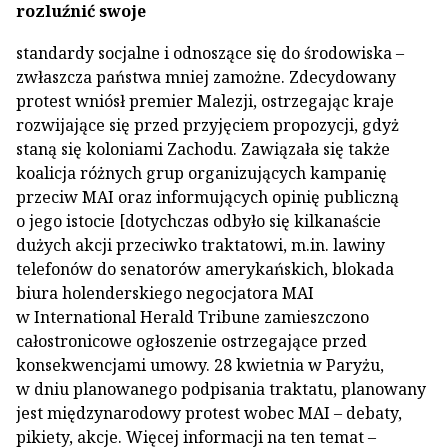
rozluźnić swoje
standardy socjalne i odnoszące się do środowiska –
zwłaszcza państwa mniej zamożne. Zdecydowany
protest wniósł premier Malezji, ostrzegając kraje
rozwijające się przed przyjęciem propozycji, gdyż
staną się koloniami Zachodu. Zawiązała się także
koalicja różnych grup organizujących kampanię
przeciw MAI oraz informujących opinię publiczną
o jego istocie [dotychczas odbyło się kilkanaście
dużych akcji przeciwko traktatowi, m.in. lawiny
telefonów do senatorów amerykańskich, blokada
biura holenderskiego negocjatora MAI
w International Herald Tribune zamieszczono
całostronicowe ogłoszenie ostrzegające przed
konsekwencjami umowy. 28 kwietnia w Paryżu,
w dniu planowanego podpisania traktatu, planowany
jest międzynarodowy protest wobec MAI – debaty,
pikiety, akcje. Więcej informacji na ten temat –