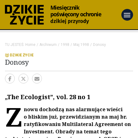
menu
TU JESTEŚ:
Home
Archiwum
1998
Maj 1998
Donosy
DZIKIE ŻYCIE
Donosy
„The Ecologist”, vol. 28 no 1
Z
nowu dochodzą nas alarmujące wieści
o bliskim już, przewidzianym na maj br.
ratyfikowaniu Multilateral Agreement on
Investment. Obrady na temat tego