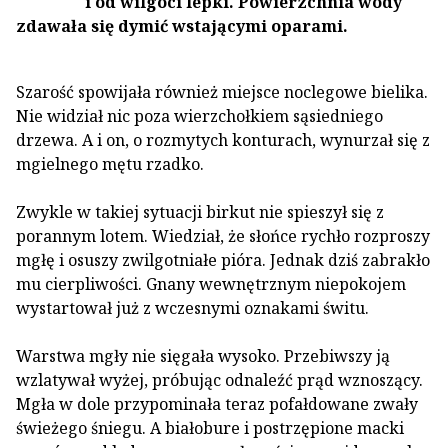
i od wilgoci lepki. Powierzchnia wody
zdawała się dymić wstającymi oparami.
Szarość spowijała również miejsce noclegowe bielika.
Nie widział nic poza wierzchołkiem sąsiedniego
drzewa. A i on, o rozmytych konturach, wynurzał się z
mgielnego mętu rzadko.
Zwykle w takiej sytuacji birkut nie spieszył się z
porannym lotem. Wiedział, że słońce rychło rozproszy
mgłę i osuszy zwilgotniałe pióra. Jednak dziś zabrakło
mu cierpliwości. Gnany wewnętrznym niepokojem
wystartował już z wczesnymi oznakami świtu.
Warstwa mgły nie sięgała wysoko. Przebiwszy ją
wzlatywał wyżej, próbując odnaleźć prąd wznoszący.
Mgła w dole przypominała teraz pofałdowane zwały
świeżego śniegu. A białobure i postrzępione macki