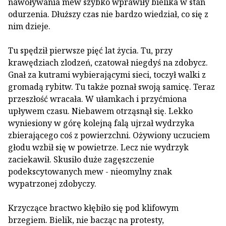
nawoływania mew szybko wprawiły bielika w stan
odurzenia. Dłuższy czas nie bardzo wiedział, co się z
nim dzieje.
Tu spędził pierwsze pięć lat życia. Tu, przy
krawędziach zlodzeń, czatował niegdyś na zdobycz.
Gnał za kutrami wybierającymi sieci, toczył walki z
gromadą rybitw. Tu także poznał swoją samicę. Teraz
przeszłość wracała. W ułamkach i przyćmiona
upływem czasu. Niebawem otrząsnął się. Lekko
wyniesiony w górę kolejną falą ujrzał wydrzyka
zbierającego coś z powierzchni. Ożywiony uczuciem
głodu wzbił się w powietrze. Lecz nie wydrzyk
zaciekawił. Skusiło duże zagęszczenie
podekscytowanych mew - nieomylny znak
wypatrzonej zdobyczy.
Krzyczące bractwo kłębiło się pod klifowym
brzegiem. Bielik, nie bacząc na protesty,