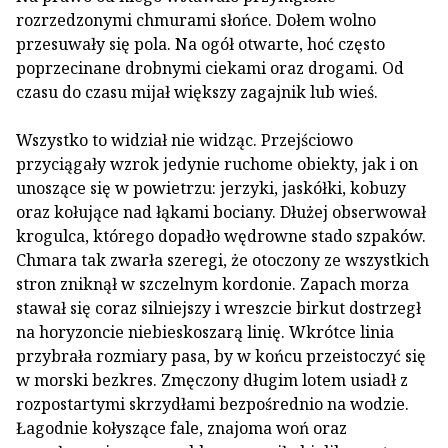
rozrzedzonymi chmurami słońce. Dołem wolno
przesuwały się pola. Na ogół otwarte, hoć często
poprzecinane drobnymi ciekami oraz drogami. Od
czasu do czasu mijał większy zagajnik lub wieś.
Wszystko to widział nie widząc. Przejściowo
przyciągały wzrok jedynie ruchome obiekty, jak i on
unoszące się w powietrzu: jerzyki, jaskółki, kobuzy
oraz kołujące nad łąkami bociany. Dłużej obserwował
krogulca, którego dopadło wędrowne stado szpaków.
Chmara tak zwarła szeregi, że otoczony ze wszystkich
stron zniknął w szczelnym kordonie. Zapach morza
stawał się coraz silniejszy i wreszcie birkut dostrzegł
na horyzoncie niebieskoszarą linię. Wkrótce linia
przybrała rozmiary pasa, by w końcu przeistoczyć się
w morski bezkres. Zmęczony długim lotem usiadł z
rozpostartymi skrzydłami bezpośrednio na wodzie.
Łagodnie kołyszące fale, znajoma woń oraz