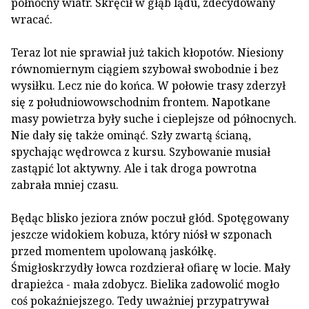
północny wiatr. Skręcił w głąb lądu, zdecydowany
wracać.
Teraz lot nie sprawiał już takich kłopotów. Niesiony
równomiernym ciągiem szybował swobodnie i bez
wysiłku. Lecz nie do końca. W połowie trasy zderzył
się z południowowschodnim frontem. Napotkane
masy powietrza były suche i cieplejsze od północnych.
Nie dały się także ominąć. Szły zwartą ścianą,
spychając wędrowca z kursu. Szybowanie musiał
zastąpić lot aktywny. Ale i tak droga powrotna
zabrała mniej czasu.
Będąc blisko jeziora znów poczuł głód. Spotęgowany
jeszcze widokiem kobuza, który niósł w szponach
przed momentem upolowaną jaskółkę.
Śmigłoskrzydły łowca rozdzierał ofiarę w locie. Mały
drapieżca - mała zdobycz. Bielika zadowolić mogło
coś pokaźniejszego. Tedy uważniej przypatrywał