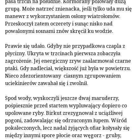
pasa trzcin na południe. Kormorany polowały dużą
grupą. Może natrzeć znienacka, jeśli tylko uda mu się
manewr z wykorzystaniem osłony wiatrołomów.
Przeskoczył zatem oczerety i sunąc nisko nad
powalonymi sosnami znów skręcił ku wodzie.
Prawie się udało. Gdyby nie przypadkowa czapla z
płycizny. Ukryta w trzcinach pierwsza zobaczyła
zagrożenie. Jej energiczny zryw zaalarmował czarne
ptaki. Gdy nadleciał, większość już była w powietrzu.
Nieco zdezorientowany ciasnym zgrupowaniem
uciekinierów zawahał się i zwolnił.
Spod wody, wyskoczyli jeszcze dwaj maruderzy,
pośpiesznie przed startem wypluwający dopiero co
upolowane ryby. Birkut zrezygnował z uciążliwej
pogoni, zadowalając się odrzuconym łupem. Wśród
pokaleczonych, lecz nadal żyjących ofiar kołysały się
między innymi spore płocie oraz węgorz - gruby,