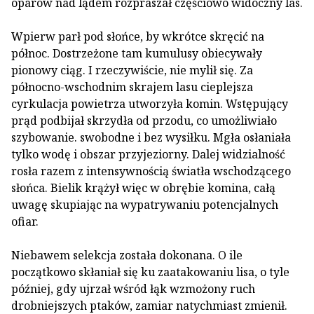
oparów nad lądem rozpraszał częściowo widoczny las.
Wpierw parł pod słońce, by wkrótce skręcić na
północ. Dostrzeżone tam kumulusy obiecywały
pionowy ciąg. I rzeczywiście, nie mylił się. Za
północno-wschodnim skrajem lasu cieplejsza
cyrkulacja powietrza utworzyła komin. Wstępujący
prąd podbijał skrzydła od przodu, co umożliwiało
szybowanie. swobodne i bez wysiłku. Mgła osłaniała
tylko wodę i obszar przyjeziorny. Dalej widzialność
rosła razem z intensywnością światła wschodzącego
słońca. Bielik krążył więc w obrębie komina, całą
uwagę skupiając na wypatrywaniu potencjalnych
ofiar.
Niebawem selekcja została dokonana. O ile
początkowo skłaniał się ku zaatakowaniu lisa, o tyle
później, gdy ujrzał wśród łąk wzmożony ruch
drobniejszych ptaków, zamiar natychmiast zmienił.