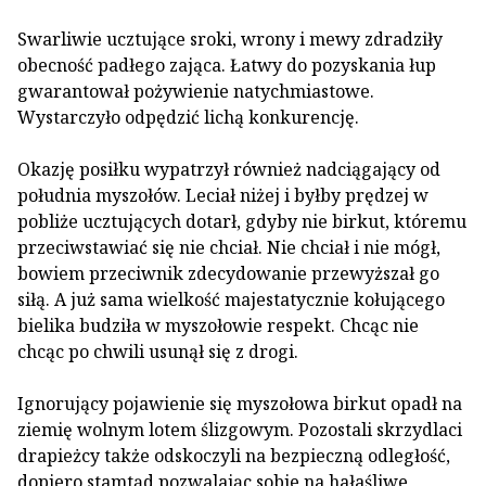
Swarliwie ucztujące sroki, wrony i mewy zdradziły
obecność padłego zająca. Łatwy do pozyskania łup
gwarantował pożywienie natychmiastowe.
Wystarczyło odpędzić lichą konkurencję.
Okazję posiłku wypatrzył również nadciągający od
południa myszołów. Leciał niżej i byłby prędzej w
pobliże ucztujących dotarł, gdyby nie birkut, któremu
przeciwstawiać się nie chciał. Nie chciał i nie mógł,
bowiem przeciwnik zdecydowanie przewyższał go
siłą. A już sama wielkość majestatycznie kołującego
bielika budziła w myszołowie respekt. Chcąc nie
chcąc po chwili usunął się z drogi.
Ignorujący pojawienie się myszołowa birkut opadł na
ziemię wolnym lotem ślizgowym. Pozostali skrzydlaci
drapieżcy także odskoczyli na bezpieczną odległość,
dopiero stamtąd pozwalając sobie na hałaśliwe