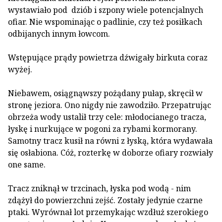
wystawiało pod dziób i szpony wiele potencjalnych
ofiar. Nie wspominając o padlinie, czy też posiłkach
odbijanych innym łowcom.
Wstępujące prądy powietrza dźwigały birkuta coraz
wyżej.
Niebawem, osiągnąwszy pożądany pułap, skręcił w
stronę jeziora. Ono nigdy nie zawodziło. Przepatrując
obrzeża wody ustalił trzy cele: młodocianego tracza,
łyskę i nurkujące w pogoni za rybami kormorany.
Samotny tracz kusił na równi z łyską, która wydawała
się osłabiona. Cóż, rozterkę w doborze ofiary rozwiały
one same.
Tracz zniknął w trzcinach, łyska pod wodą - nim
zdążył do powierzchni zejść. Zostały jedynie czarne
ptaki. Wyrównał lot przemykając wzdłuż szerokiego