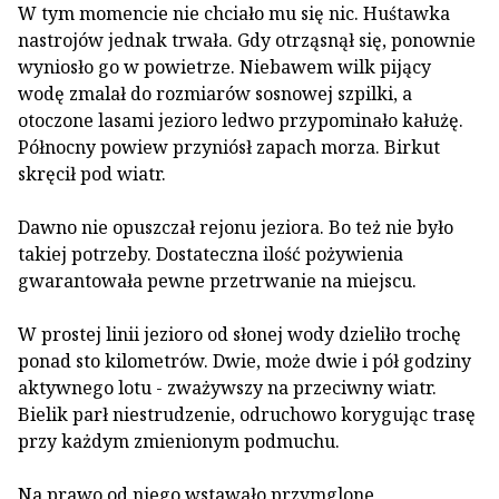
W tym momencie nie chciało mu się nic. Huśtawka
nastrojów jednak trwała. Gdy otrząsnął się, ponownie
wyniosło go w powietrze. Niebawem wilk pijący
wodę zmalał do rozmiarów sosnowej szpilki, a
otoczone lasami jezioro ledwo przypominało kałużę.
Północny powiew przyniósł zapach morza. Birkut
skręcił pod wiatr.
Dawno nie opuszczał rejonu jeziora. Bo też nie było
takiej potrzeby. Dostateczna ilość pożywienia
gwarantowała pewne przetrwanie na miejscu.
W prostej linii jezioro od słonej wody dzieliło trochę
ponad sto kilometrów. Dwie, może dwie i pół godziny
aktywnego lotu - zważywszy na przeciwny wiatr.
Bielik parł niestrudzenie, odruchowo korygując trasę
przy każdym zmienionym podmuchu.
Na prawo od niego wstawało przymglone