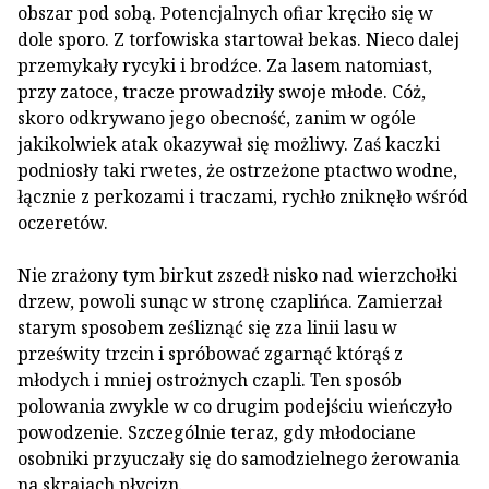
obszar pod sobą. Potencjalnych ofiar kręciło się w
dole sporo. Z torfowiska startował bekas. Nieco dalej
przemykały rycyki i brodźce. Za lasem natomiast,
przy zatoce, tracze prowadziły swoje młode. Cóż,
skoro odkrywano jego obecność, zanim w ogóle
jakikolwiek atak okazywał się możliwy. Zaś kaczki
podniosły taki rwetes, że ostrzeżone ptactwo wodne,
łącznie z perkozami i traczami, rychło zniknęło wśród
oczeretów.
Nie zrażony tym birkut zszedł nisko nad wierzchołki
drzew, powoli sunąc w stronę czaplińca. Zamierzał
starym sposobem ześliznąć się zza linii lasu w
prześwity trzcin i spróbować zgarnąć którąś z
młodych i mniej ostrożnych czapli. Ten sposób
polowania zwykle w co drugim podejściu wieńczyło
powodzenie. Szczególnie teraz, gdy młodociane
osobniki przyuczały się do samodzielnego żerowania
na skrajach płycizn.