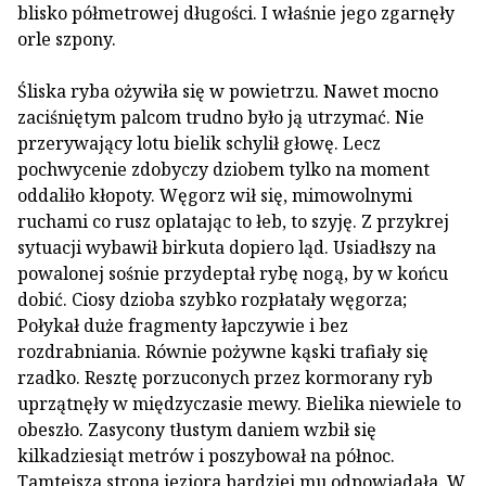
blisko półmetrowej długości. I właśnie jego zgarnęły
orle szpony.
Śliska ryba ożywiła się w powietrzu. Nawet mocno
zaciśniętym palcom trudno było ją utrzymać. Nie
przerywający lotu bielik schylił głowę. Lecz
pochwycenie zdobyczy dziobem tylko na moment
oddaliło kłopoty. Węgorz wił się, mimowolnymi
ruchami co rusz oplatając to łeb, to szyję. Z przykrej
sytuacji wybawił birkuta dopiero ląd. Usiadłszy na
powalonej sośnie przydeptał rybę nogą, by w końcu
dobić. Ciosy dzioba szybko rozpłatały węgorza;
Połykał duże fragmenty łapczywie i bez
rozdrabniania. Równie pożywne kąski trafiały się
rzadko. Resztę porzuconych przez kormorany ryb
uprzątnęły w międzyczasie mewy. Bielika niewiele to
obeszło. Zasycony tłustym daniem wzbił się
kilkadziesiąt metrów i poszybował na północ.
Tamtejsza strona jeziora bardziej mu odpowiadała. W