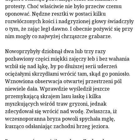
protesty. Choć właściwie nie było przeciw czemu
oponować. Nędzne resztki w postaci kilku
rozwłóczonych kości i nadgryzionej głowy świadczyły
o tym, że zając legł dawno. I obecnie pożywić się przy
nim mogły co najwyżej chrząszcze grabarze.
Nowoprzybyły dziobnął dwa lub trzy razy
pozbawiony części miękki zajęczy łeb i bez wahania
wzbił się nad łąkę, by po dłuższej serii uderzeń
ociężałymi skrzydłami wrócić tam, skąd go poniosło.
Wznowiona obserwacja otwartej przestrzeni pól
niewiele dała. Wprawdzie wyśledził jeszcze
przemykającą skrajem lasu łaskę i kilka
myszkujących wśród traw gryzoni, jednak
zdecydował się wrócić nad wodę. Zwłaszcza, iż
wczesnoporanna bryza powoli spychała mgłę,
kusząco odsłaniając zachodni brzeg jeziora.