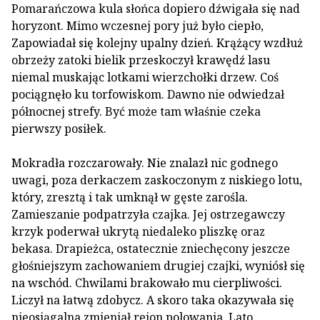
Pomarańczowa kula słońca dopiero dźwigała się nad
horyzont. Mimo wczesnej pory już było ciepło,
Zapowiadał się kolejny upalny dzień. Krążący wzdłuż
obrzeży zatoki bielik przeskoczył krawędź lasu
niemal muskając lotkami wierzchołki drzew. Coś
pociągnęło ku torfowiskom. Dawno nie odwiedzał
północnej strefy. Być może tam właśnie czeka
pierwszy posiłek.
Mokradła rozczarowały. Nie znalazł nic godnego
uwagi, poza derkaczem zaskoczonym z niskiego lotu,
który, zresztą i tak umknął w gęste zarośla.
Zamieszanie podpatrzyła czajka. Jej ostrzegawczy
krzyk poderwał ukrytą niedaleko pliszkę oraz
bekasa. Drapieżca, ostatecznie zniechęcony jeszcze
głośniejszym zachowaniem drugiej czajki, wyniósł się
na wschód. Chwilami brakowało mu cierpliwości.
Liczył na łatwą zdobycz. A skoro taka okazywała się
nieosiągalna ­zmieniał rejon polowania. Lato