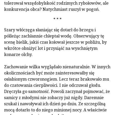
tolerował wszędobylskość rodzimych rybołowów, ale
konkurencja obca? Natychmiast ruszył w pogoń.
* * *
Szary włóczęga słaniając się dotarł do brzegu i
półleżąc zachłannie chłeptał wodę. Obserwujący tę
scenę bielik, jakiś czas kołował jeszcze w pobliżu, by
wkrótce obniżyć lot i przysiąść na wyschniętym
konarze olchy.
Zachowanie wilka wyglądało nienaturalnie. W innych
okolicznościach być może zainteresowałby się
osłabionym czworonogiem. Lecz teraz brakowało mu
do czatowania cierpliwości. I nie odczuwał głodu.
Dręczyła go samotność. Powoli zaczynał pojmować, że
samicy z młodymi nie zobaczy już nigdy. Daremnie
szukał i nawoływał ich dzień po dniu. Ze szczególną
mocą dotarło to do niego minionej nocy. A właściwie