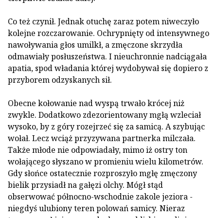
Co też czynił. Jednak otuchę zaraz potem niweczyło
kolejne rozczarowanie. Ochrypnięty od intensywnego
nawoływania głos umilkł, a zmęczone skrzydła
odmawiały posłuszeństwa. I nieuchronnie nadciągała
apatia, spod władania której wydobywał się dopiero z
przyborem odzyskanych sił.
Obecne kołowanie nad wyspą trwało krócej niż
zwykle. Dodatkowo zdezorientowany mgłą wzleciał
wysoko, by z góry rozejrzeć się za samicą. A szybując
wołał. Lecz wciąż przyzywana partnerka milczała.
Także młode nie odpowiadały, mimo iż ostry ton
wołającego słyszano w promieniu wielu kilometrów.
Gdy słońce ostatecznie rozproszyło mgłę zmęczony
bielik przysiadł na gałęzi olchy. Mógł stąd
obserwować północno-wschodnie zakole jeziora ­
niegdyś ulubiony teren polowań samicy. Nieraz