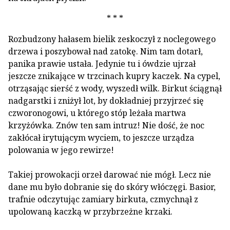
* * *
Rozbudzony hałasem bielik zeskoczył z noclegowego
drzewa i poszybował nad zatokę. Nim tam dotarł,
panika prawie ustała. Jedynie tu i ówdzie ujrzał
jeszcze znikające w trzcinach kupry kaczek. Na cypel,
otrząsając sierść z wody, wyszedł wilk. Birkut ściągnął
nadgarstki i zniżył lot, by dokładniej przyjrzeć się
czworonogowi, u którego stóp leżała martwa
krzyżówka. Znów ten sam intruz! Nie dość, że noc
zakłócał irytującym wyciem, to jeszcze urządza
polowania w jego rewirze!
Takiej prowokacji orzeł darować nie mógł. Lecz nie
dane mu było dobranie się do skóry włóczęgi. Basior,
trafnie odczytując zamiary birkuta, czmychnął z
upolowaną kaczką w przybrzeżne krzaki.