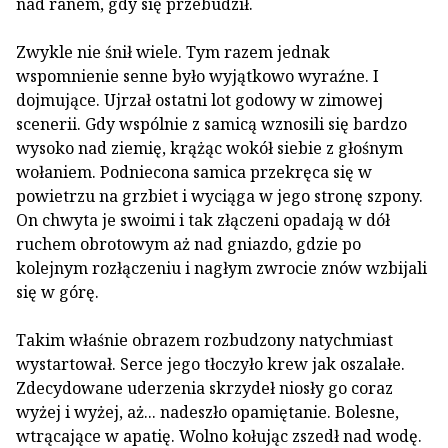
nad ranem, gdy się przebudził.
Zwykle nie śnił wiele. Tym razem jednak
wspomnienie senne było wyjątkowo wyraźne. I
dojmujące. Ujrzał ostatni lot godowy w zimowej
scenerii. Gdy wspólnie z samicą wznosili się bardzo
wysoko nad ziemię, krążąc wokół siebie z głośnym
wołaniem. Podniecona samica przekręca się w
powietrzu na grzbiet i wyciąga w jego stronę szpony.
On chwyta je swoimi i tak złączeni opadają w dół
ruchem obrotowym aż nad gniazdo, gdzie po
kolejnym rozłączeniu i nagłym zwrocie znów wzbijali
się w górę.
Takim właśnie obrazem rozbudzony natychmiast
wystartował. Serce jego tłoczyło krew jak oszalałe.
Zdecydowane uderzenia skrzydeł niosły go coraz
wyżej i wyżej, aż... nadeszło opamiętanie. Bolesne,
wtrącające w apatię. Wolno kołując zszedł nad wodę.