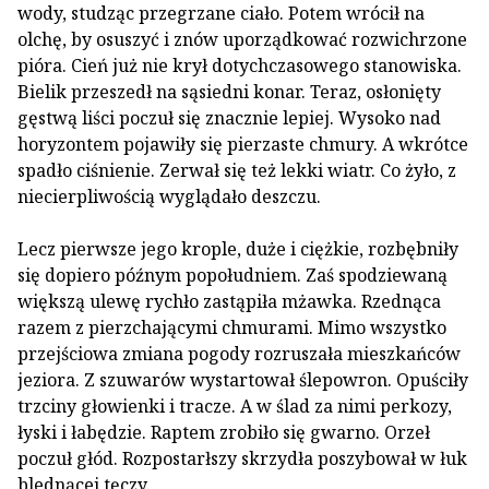
wody, studząc przegrzane ciało. Potem wrócił na
olchę, by osuszyć i znów uporządkować rozwichrzone
pióra. Cień już nie krył dotychczasowego stanowiska.
Bielik przeszedł na sąsiedni konar. Teraz, osłonięty
gęstwą liści poczuł się znacznie lepiej. Wysoko nad
horyzontem pojawiły się pierzaste chmury. A wkrótce
spadło ciśnienie. Zerwał się też lekki wiatr. Co żyło, z
niecierpliwością wyglądało deszczu.
Lecz pierwsze jego krople, duże i ciężkie, rozbębniły
się dopiero późnym popołudniem. Zaś spodziewaną
większą ulewę rychło zastąpiła mżawka. Rzednąca
razem z pierzchającymi chmurami. Mimo wszystko
przejściowa zmiana pogody rozruszała mieszkańców
jeziora. Z szuwarów wystartował ślepowron. Opuściły
trzciny głowienki i tracze. A w ślad za nimi perkozy,
łyski i łabędzie. Raptem zrobiło się gwarno. Orzeł
poczuł głód. Rozpostarłszy skrzydła poszybował w łuk
blednącej tęczy.