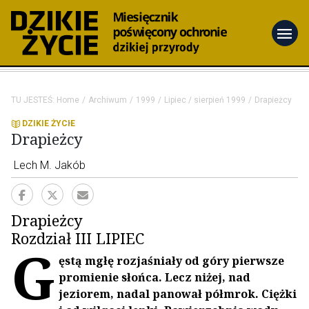
menu
TU JESTEŚ:
Home
Archiwum
1999
Lipiec / sierpień 1999
Drapieżcy
DZIKIE ŻYCIE
Drapieżcy
Lech M. Jakób
Drapieżcy
Rozdział III LIPIEC
G
ęstą mgłę rozjaśniały od góry pierwsze
promienie słońca. Lecz niżej, nad
jeziorem, nadal panował półmrok. Ciężki