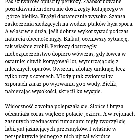
Pas szuwarów opuściły perkozy. Zaabsorbowane
poszukiwaniem żeru nie dostrzegły kołującego w
górze bielika. Krążył dostatecznie wysoko. Szansa
zaskoczenia siedzących na wodzie ptaków była spora.
A właściwie duża, jeśli dobrze wykorzystać podczas
natarcia obecność mgły. Birkut, oceniwszy sytuację,
tak właśnie zrobił. Perkozy dostrzegły
niebezpieczeństwo dopiero wówczas, gdy łowca w
ostatniej chwili korygował lot, wynurzając się z
mlecznych oparów. Owszem, zdołały umknąć, lecz
tylko trzy z czterech. Młody ptak zwiotczał w
szponach zaraz po wyrwaniu go z wody. Bielik,
nabierając wysokości, skręcił ku wyspie.
Widoczność z wolna polepszała się. Słońce i bryza
odsłaniała coraz większe połacie jeziora. A w rejonach
zasnutych rzednącymi tumanami mgły tworzył się
labirynt jaśniejących przesmyków. I właśnie w
perspektywie jednego z nich ujrzał wkrótce