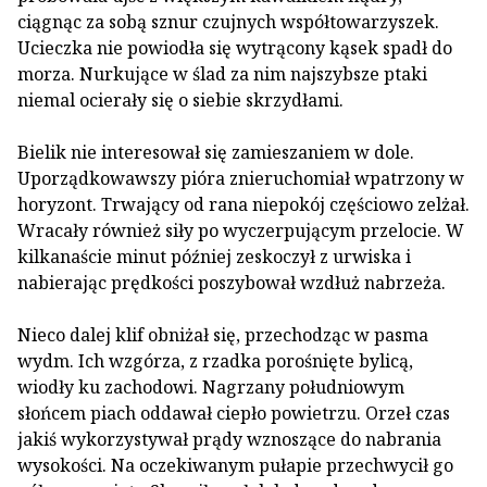
ciągnąc za sobą sznur czujnych współtowarzyszek.
Ucieczka nie powiodła się ­wytrącony kąsek spadł do
morza. Nurkujące w ślad za nim najszybsze ptaki
niemal ocierały się o siebie skrzydłami.
Bielik nie interesował się zamieszaniem w dole.
Uporządkowawszy pióra znieruchomiał wpatrzony w
horyzont. Trwający od rana niepokój częściowo zelżał.
Wracały również siły po wyczerpującym przelocie. W
kilkanaście minut później zeskoczył z urwiska i
nabierając prędkości poszybował wzdłuż nabrzeża.
Nieco dalej klif obniżał się, przechodząc w pasma
wydm. Ich wzgórza, z rzadka porośnięte bylicą,
wiodły ku zachodowi. Nagrzany południowym
słońcem piach oddawał ciepło powietrzu. Orzeł czas
jakiś wykorzystywał prądy wznoszące do nabrania
wysokości. Na oczekiwanym pułapie przechwycił go