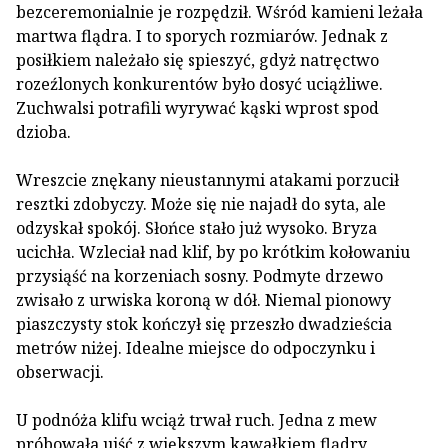
bezceremonialnie je rozpędził. Wśród kamieni leżała
martwa flądra. I to sporych rozmiarów. Jednak z
posiłkiem należało się spieszyć, gdyż natręctwo
rozeźlonych konkurentów było dosyć uciążliwe.
Zuchwalsi potrafili wyrywać kąski wprost spod
dzioba.
Wreszcie znękany nieustannymi atakami porzucił
resztki zdobyczy. Może się nie najadł do syta, ale
odzyskał spokój. Słońce stało już wysoko. Bryza
ucichła. Wzleciał nad klif, by po krótkim kołowaniu
przysiąść na korzeniach sosny. Podmyte drzewo
zwisało z urwiska koroną w dół. Niemal pionowy
piaszczysty stok kończył się przeszło dwadzieścia
metrów niżej. Idealne miejsce do odpoczynku i
obserwacji.
U podnóża klifu wciąż trwał ruch. Jedna z mew
próbowała ujść z większym kawałkiem flądry,