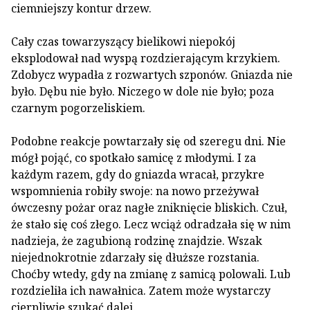
ciemniejszy kontur drzew.
Cały czas towarzyszący bielikowi niepokój
eksplodował nad wyspą rozdzierającym krzykiem.
Zdobycz wypadła z rozwartych szponów. Gniazda nie
było. Dębu nie było. Niczego w dole nie było; poza
czarnym pogorzeliskiem.
Podobne reakcje powtarzały się od szeregu dni. Nie
mógł pojąć, co spotkało samicę z młodymi. I za
każdym razem, gdy do gniazda wracał, przykre
wspomnienia robiły swoje: na nowo przeżywał
ówczesny pożar oraz nagłe zniknięcie bliskich. Czuł,
że stało się coś złego. Lecz wciąż odradzała się w nim
nadzieja, że zagubioną rodzinę znajdzie. Wszak
niejednokrotnie zdarzały się dłuższe rozstania.
Choćby wtedy, gdy na zmianę z samicą polowali. Lub
rozdzieliła ich nawałnica. Zatem może wystarczy
cierpliwie szukać dalej.