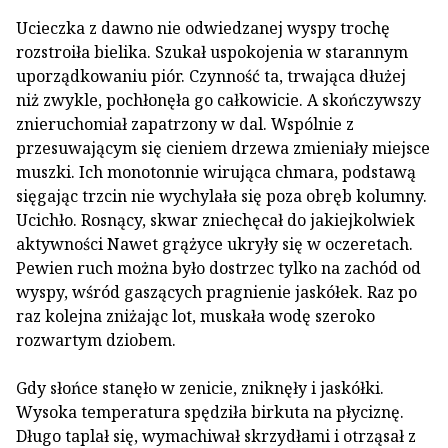
Ucieczka z dawno nie odwiedzanej wyspy trochę
rozstroiła bielika. Szukał uspokojenia w starannym
uporządkowaniu piór. Czynność ta, trwająca dłużej
niż zwykle, pochłonęła go całkowicie. A skończywszy
znieruchomiał zapatrzony w dal. Wspólnie z
przesuwającym się cieniem drzewa zmieniały miejsce
muszki. Ich monotonnie wirująca chmara, podstawą
sięgając trzcin nie wychylała się poza obręb kolumny.
Ucichło. Rosnący, skwar zniechęcał do jakiejkolwiek
aktywności Nawet grążyce ukryły się w oczeretach.
Pewien ­ruch można było dostrzec tylko na zachód od
wyspy, wśród gaszących pragnienie jaskółek. Raz po
raz kolejna zniżając lot, muskała wodę szeroko
rozwartym dziobem.
Gdy słońce stanęło w zenicie, zniknęły i jaskółki.
Wysoka temperatura spędziła birkuta na płyciznę.
Długo taplał się, wymachiwał skrzydłami i otrząsał z