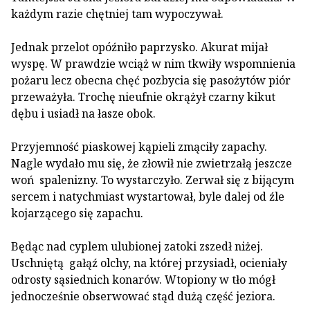
każdym razie chętniej tam wypoczywał.
Jednak przelot opóźniło paprzysko. Akurat mijał
wyspę. W prawdzie wciąż w nim tkwiły wspomnienia
pożaru lecz obecna chęć pozbycia się pasożytów piór
przeważyła. Trochę nieufnie okrążył czarny kikut
dębu i usiadł na łasze obok.
Przyjemność piaskowej kąpieli zmąciły zapachy.
Nagle wydało mu się, że złowił nie zwietrzałą jeszcze
woń spalenizny. To wystarczyło. Zerwał się z bijącym
sercem i natychmiast wystartował, byle dalej od źle
kojarzącego się zapachu.
Będąc nad cyplem ulubionej zatoki zszedł niżej.
Uschniętą gałąź olchy, na której przysiadł, ocieniały
odrosty sąsiednich konarów. Wtopiony w tło mógł
jednocześnie obserwować stąd dużą część jeziora.