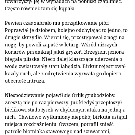
towarzyszył jej w wypadach na pobliski czapliniec.
Często również tam się kąpała.
Pewien czas zabrało mu porządkowanie piór.
Poprawiał je dziobem, kolejno odchylając to jedno, to
drugie skrzydło. Wiercił się, przestępował z nogi na
nogę, by powoli zapaść w letarg. Wśród niższych
konarów przemknął jakiś gryzoń. Brzegiem jeziora
biegała pliszka. Nieco dalej klaszczące uderzenia o
wodę zwiastowały start łabędzia. Birkut rejestrował
każdy ruch, ale z odrętwienia wyrwała go dopiero
obecność intruza.
Niespodziewanie pojawił się Orlik grubodzioby.
Zresztą nie po raz pierwszy. Już kiedyś przepłoszył
bielikowi stado łysek w chybionym ataku na jedną z
nich. Chwilowo wytłumiony niepokój birkuta ustąpił
miejsca rozdrażnieniu. Owszem, potrafił znieść
patrole błotniaka stawowego nad szuwarami,