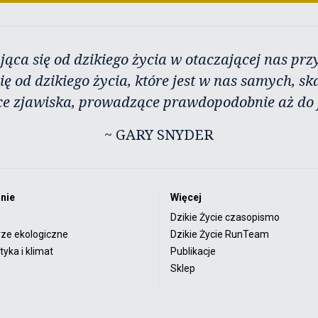
jąca się od dzikiego życia w otaczającej nas przy
ię od dzikiego życia, które jest w nas samych, sk
ce zjawiska, prowadzące prawdopodobnie aż do j
~ GARY SNYDER
nie
Więcej
Dzikie Życie czasopismo
rze ekologiczne
Dzikie Życie RunTeam
yka i klimat
Publikacje
Sklep