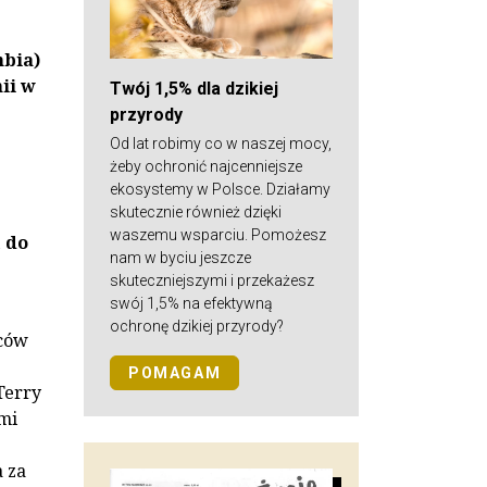
bia)
ii w
Twój 1,5% dla dzikiej
przyrody
Od lat robimy co w naszej mocy,
żeby ochronić najcenniejsze
ekosystemy w Polsce. Działamy
skutecznie również dzięki
waszemu wsparciu. Pomożesz
 do
nam w byciu jeszcze
skuteczniejszymi i przekażesz
swój 1,5% na efektywną
ochronę dzikiej przyrody?
lców
POMAGAM
Terry
mi
 za