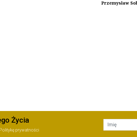
Przemysław So
ego Życia
Politykę prywatności