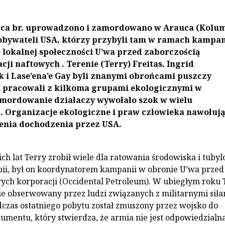
rca br. uprowadzono i zamordowano w Arauca (Kolum
obywateli USA, którzy przybyli tam w ramach kampan
 lokalnej społeczności U’wa przed zaborczością
cji naftowych . Terenie (Terry) Freitas, Ingrid
 i Lase’ena’e Gay byli znanymi obrońcami puszczy
i pracowali z kilkoma grupami ekologicznymi w
amordowanie działaczy wywołało szok w wielu
 Organizacje ekologiczne i praw człowieka nawołują
nia dochodzenia przez USA.
ich lat Terry zrobił wiele dla ratowania środowiska i tuby
ii, był on koordynatorem kampanii w obronie U’wa przed
ych korporacji (Occidental Petroleum). W ubiegłym roku 
ie obserwowany przez ludzi związanych z militarnymi siła
dczas ostatniego pobytu został zmuszony przez wojsko do
umentu, który stwierdza, że armia nie jest odpowiedzialna