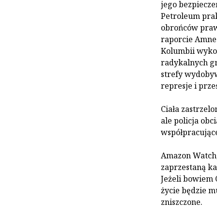
jego bezpiecze
Petroleum pra
obrońców praw
raporcie Amnes
Kolumbii wykorz
radykalnych gr
strefy wydobyw
represje i prz
Ciała zastrzel
ale policja ob
współpracujące
Amazon Watch, 
zaprzestaną ka
Jeżeli bowiem 
życie będzie m
zniszczone.