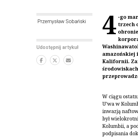
4
-go ma
Przemysław Sobański
trzech 
obronie
korpora
Washinawatok
Udostępnij artykuł
amazońskiej 
Kalifornii. Z
środowiskach.
przeprowadze
W ciągu ostatn
U’wa w Kolumb
inwazją naftow
był wielokrotn
Kolumbii, a po
podpisania dok