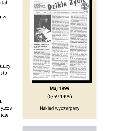
ntal
h w
nicy,
ęsto
Maj 1999
(5/59 1999)
.
bylcze
Nakład wyczerpany
icie