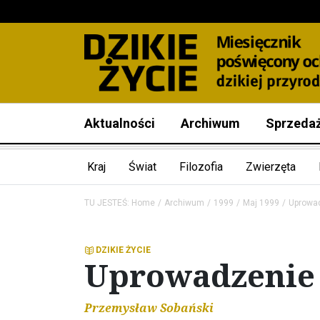
Aktualności
Archiwum
Sprzeda
Kraj
Świat
Filozofia
Zwierzęta
TU JESTEŚ:
Home
Archiwum
1999
Maj 1999
Uprowad
DZIKIE ŻYCIE
Uprowadzenie
Przemysław Sobański