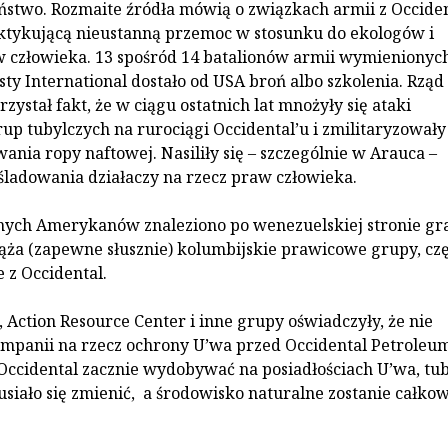
ństwo. Rozmaite źródła mówią o związkach armii z Occide
ktykującą nieustanną przemoc w stosunku do ekologów i
 człowieka. 13 spośród 14 batalionów armii wymienionyc
ty International dostało od USA broń albo szkolenia. Rząd
ystał fakt, że w ciągu ostatnich lat mnożyły się ataki
up tubylczych na rurociągi Occidental’u i zmilitaryzowały
ania ropy naftowej. Nasiliły się – szczególnie w Arauca –
eśladowania działaczy na rzecz praw człowieka.
onych Amerykanów znaleziono po wenezuelskiej stronie gra
ciąża (zapewne słusznie) kolumbijskie prawicowe grupy, cz
 z Occidental.
Action Resource Center i inne grupy oświadczyły, że nie
mpanii na rzecz ochrony U’wa przed Occidental Petroleum
Occidental zacznie wydobywać na posiadłościach U’wa, tu
usiało się zmienić, a środowisko naturalne zostanie całkow