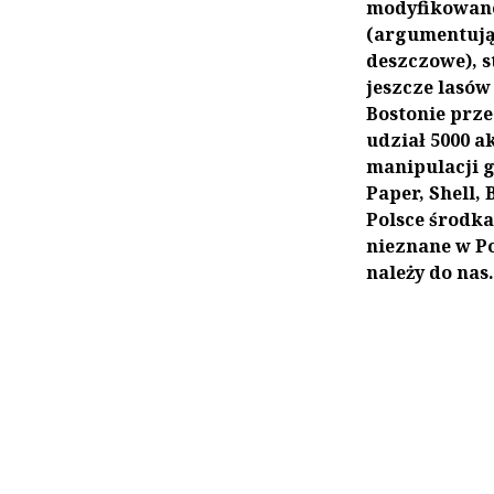
modyfikowane
(argumentując
deszczowe), s
jeszcze lasów
Bostonie prz
udział 5000 
manipulacji g
Paper, Shell, 
Polsce środka
nieznane w Po
należy do nas.