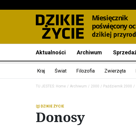
Aktualności
Archiwum
Sprzeda
Kraj
Świat
Filozofia
Zwierzęta
TU JESTEŚ:
Home
Archiwum
2000
Październik 2000
DZIKIE ŻYCIE
Donosy