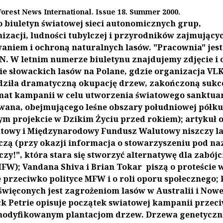
Forest News International. Issue 18. Summer 2000.
to biuletyn światowej sieci autonomicznych grup,
izacji, ludności tubylczej i przyrodników zajmującyc
aniem i ochroną naturalnych lasów. "Pracownia" jest
. W letnim numerze biuletynu znajdujemy zdjęcie i 
ie słowackich lasów na Polane, gdzie organizacja VL
dziła dramatyczną okupację drzew, zakończoną sukc
emat kampanii w celu utworzenia światowego sanktu
wana, obejmującego leśne obszary południowej półku
tym projekcie w Dzikim Życiu przed rokiem); artykuł 
atowy i Międzynarodowy Fundusz Walutowy niszczy la
czą (przy okazji informacja o stowarzyszeniu pod n
czy!", która stara się stworzyć alternatywę dla zabójc
 MFW); Vandana Shiva i Brian Tokar piszą o proteście 
przeciwko polityce MFW i o roli oporu społecznego; 
więconych jest zagrożeniom lasów w Australii i Nowe
ck Petrie opisuje początek swiatowej kampanii przec
modyfikowanym plantacjom drzew.
Drzewa genetyczn