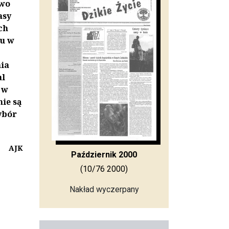
two
asy
ch
iu w
ia
al
 w
nie są
ybór
AJK
Październik 2000
(10/76 2000)
Nakład wyczerpany