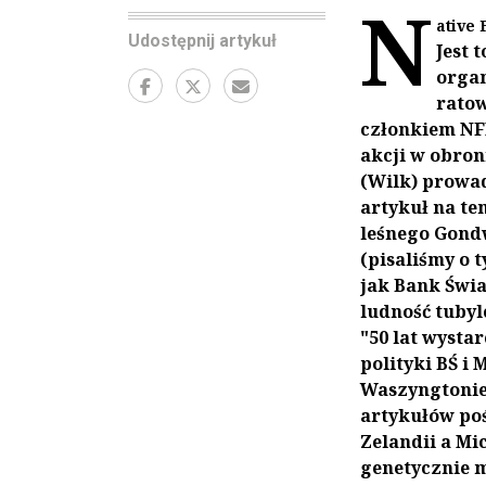
N
ative 
Udostępnij artykuł
Jest 
organ
ratow
członkiem NFN
akcji w obron
(Wilk) prowa
artykuł na t
leśnego Gond
(pisaliśmy o 
jak Bank Świ
ludność tubyl
"50 lat wystar
polityki BŚ i
Waszyngtonie 
artykułów poś
Zelandii a Mi
genetycznie 