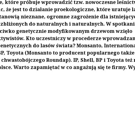
, które próbuje wprowadzić tzw. nowoczesne leśnic
, że jest to działanie proekologiczne, które uratuje l
tanowią nieznane, ogromne zagrożenie dla istniejący
 zbliżonych do naturalnych i naturalnych. W spotkan
eciwko genetycznie modyfikowanym drzewom wzięło
aktywistów. Kto uczestniczy w procederze wprowadzan
enetycznych do lasów świata? Monsanto, Internation
BP, Toyota
(Monsanto to producent popularnego także
 chwastobójczego Roundap). IP, Shell, BP i Toyota też 
lsce. Warto zapamiętać w co angażują się te firmy. W