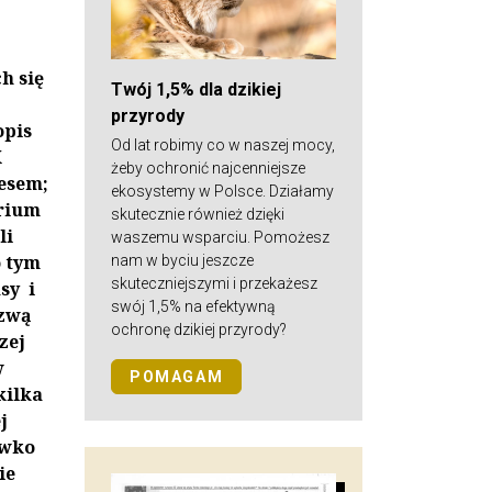
h się
Twój 1,5% dla dzikiej
przyrody
opis
Od lat robimy co w naszej mocy,
K
żeby ochronić najcenniejsze
esem;
ekosystemy w Polsce. Działamy
arium
skutecznie również dzięki
li
waszemu wsparciu. Pomożesz
o tym
nam w byciu jeszcze
skuteczniejszymi i przekażesz
sy i
swój 1,5% na efektywną
azwą
ochronę dzikiej przyrody?
zej
w
POMAGAM
kilka
j
iwko
ie