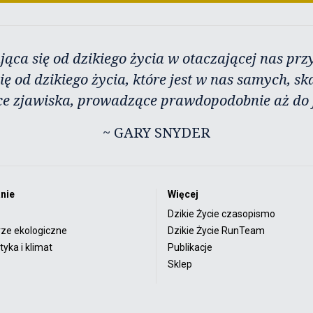
jąca się od dzikiego życia w otaczającej nas przy
ię od dzikiego życia, które jest w nas samych, sk
ce zjawiska, prowadzące prawdopodobnie aż do j
~ GARY SNYDER
nie
Więcej
Dzikie Życie czasopismo
rze ekologiczne
Dzikie Życie RunTeam
yka i klimat
Publikacje
Sklep