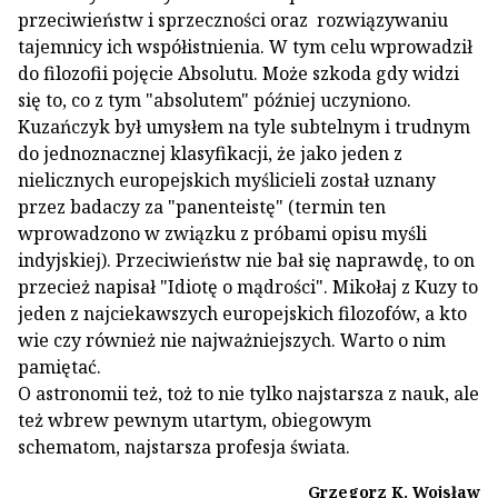
przeciwieństw i sprzeczności oraz rozwiązywaniu
tajemnicy ich współistnienia. W tym celu wprowadził
do filozofii pojęcie Absolutu. Może szkoda gdy widzi
się to, co z tym "absolutem" później uczyniono.
Kuzańczyk był umysłem na tyle subtelnym i trudnym
do jednoznacznej klasyfikacji, że jako jeden z
nielicznych europejskich myślicieli został uznany
przez badaczy za "panenteistę" (termin ten
wprowadzono w związku z próbami opisu myśli
indyjskiej). Przeciwieństw nie bał się naprawdę, to on
przecież napisał "Idiotę o mądrości". Mikołaj z Kuzy to
jeden z najciekawszych europejskich filozofów, a kto
wie czy również nie najważniejszych. Warto o nim
pamiętać.
O astronomii też, toż to nie tylko najstarsza z nauk, ale
też wbrew pewnym utartym, obiegowym
schematom, najstarsza profesja świata.
Grzegorz K. Wojsław