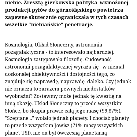
niebie. Zresztą gierkowska polityka wzmożonej
produkcji pyłów do górnośląskiego powietrza
zapewne skutecznie ograniczała w tych czasach
wszelkie "niebiańskie" penetracje.
Kosmologia, Układ Słoneczny, astronomia
pozagalaktyczna - to interesowało najbardziej.
Kosmologia zastępowała filozofię. Cudowność
astronomii pozagalaktycznej wyraża się w niemal
doskonałej obiektywności i dostojności tego, co
znajduje się naprawdę, naprawdę daleko. Czy jednak
nie oznacza to zarazem pewnych niedostatków
wyobraźni? Zostawmy może jednak tę kwestię na
inną okazję. Układ Słoneczny to przede wszystkim
Słońce, bo skupia prawie całą jego masę (99,87%).
"Szeptane..." wolało jednak planety. I chociaż planety
to przede wszystkim Jowisz (71% masy wszystkich
planet USł), nie on był ówczesną planetarną