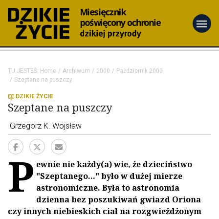
menu
TU JESTEŚ:
Home
Archiwum
2000
Październik 2000
Szeptane na puszczy
DZIKIE ŻYCIE
Szeptane na puszczy
Grzegorz K. Wojsław
P
ewnie nie każdy(a) wie, że dzieciństwo
"Szeptanego..." było w dużej mierze
astronomiczne. Była to astronomia
dzienna bez poszukiwań gwiazd Oriona
czy innych niebieskich ciał na rozgwieżdżonym