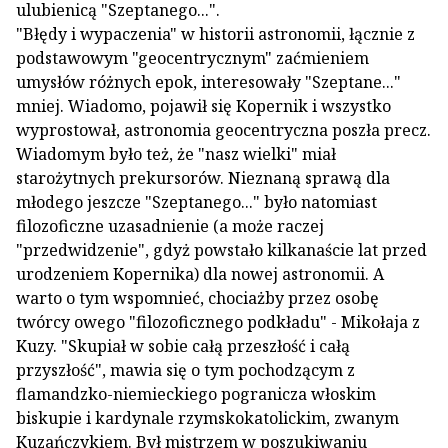
ulubienicą "Szeptanego...".
"Błędy i wypaczenia" w historii astronomii, łącznie z
podstawowym "geocentrycznym" zaćmieniem
umysłów różnych epok, interesowały "Szeptane..."
mniej. Wiadomo, pojawił się Kopernik i wszystko
wyprostował, astronomia geocentryczna poszła precz.
Wiadomym było też, że "nasz wielki" miał
starożytnych prekursorów. Nieznaną sprawą dla
młodego jeszcze "Szeptanego..." było natomiast
filozoficzne uzasadnienie (a może raczej
"przedwidzenie", gdyż powstało kilkanaście lat przed
urodzeniem Kopernika) dla nowej astronomii. A
warto o tym wspomnieć, chociażby przez osobę
twórcy owego "filozoficznego podkładu" - Mikołaja z
Kuzy. "Skupiał w sobie całą przeszłość i całą
przyszłość", mawia się o tym pochodzącym z
flamandzko-niemieckiego pogranicza włoskim
biskupie i kardynale rzymskokatolickim, zwanym
Kuzańczykiem. Był mistrzem w poszukiwaniu