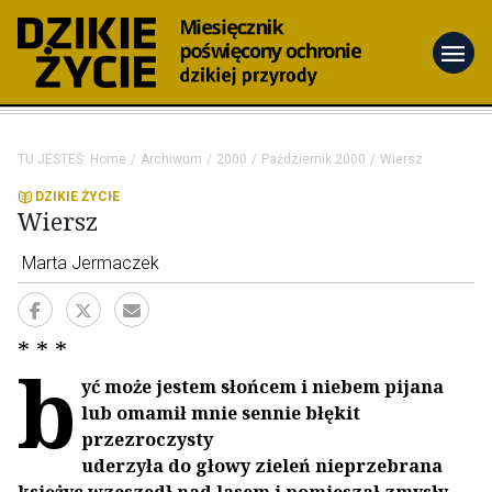
menu
TU JESTEŚ:
Home
Archiwum
2000
Październik 2000
Wiersz
DZIKIE ŻYCIE
Wiersz
Marta Jermaczek
* * *
b
yć może jestem słońcem i niebem pijana
lub omamił mnie sennie błękit
przezroczysty
uderzyła do głowy zieleń nieprzebrana