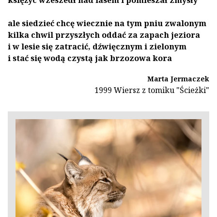
księżyc wzeszedł nad lasem i pomieszał zmysły
ale siedzieć chcę wiecznie na tym pniu zwalonym
kilka chwil przyszłych oddać za zapach jeziora
i w lesie się zatracić, dźwięcznym i zielonym
i stać się wodą czystą jak brzozowa kora
Marta Jermaczek
1999 Wiersz z tomiku "Ścieżki"