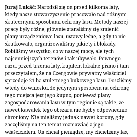
Juraj Lukáč:
Narodził się on przed kilkoma laty,
kiedy nasze stowarzyszenie pracowało nad różnymi
skutecznymi sposobami ochrony lasu. Metody naszej
pracy były różne, głównie staraliśmy się zmienić
plany urządzeniowe lasu, ustawy leśne, a gdy to nie
skutkowało, organizowaliśmy pikiety i blokady.
Robiliśmy wszystko, co w naszej mocy, ale tych
najcenniejszych terenów i tak ubywało. Pewnego
razu, przed trzema laty, kupiłem lokalne pismo i tam
przeczytałem, że na Czergowie prywatny właściciel
sprzedaje 21 ha stuletniego bukowego lasu. Doszliśmy
wtedy do wniosku, że jedynym sposobem na ochronę
tego miejsca jest jego kupno, ponieważ plany
zagospodarowania lasu w tym regionie są takie, że
nawet kawałek tego obszaru nie byłby odpowiednio
chroniony. Nie mieliśmy jednak nawet korony, gdy
zaczęliśmy na ten temat rozmawiać z jego
właścicielem. On chciał pieniądze, my chcieliśmy las,