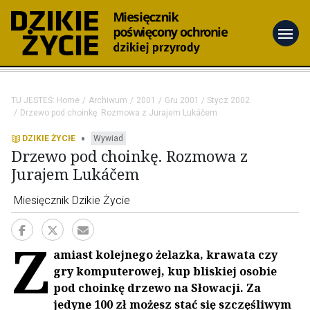
menu
TU JESTEŚ:
Home
Archiwum
2001
Gru 2001 / Stycz 2002
Drzewo pod choinkę. Rozmowa z Jurajem Lukáčem
•
DZIKIE ŻYCIE
Wywiad
Drzewo pod choinkę. Rozmowa z
Jurajem Lukáčem
Miesięcznik Dzikie Życie
Z
amiast kolejnego żelazka, krawata czy
gry komputerowej, kup bliskiej osobie
pod choinkę drzewo na Słowacji. Za
jedyne 100 zł możesz stać się szczęśliwym