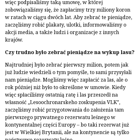
więc podpisaliśmy taką umowę, w której
zobowiązaliśmy się, że zapłacimy trzy miliony koron
w ratach w ciągu dwóch lat. Aby zebrać te pieniądze,
zaczęliśmy robić plakaty, ulotki, informowaliśmy o
akcji media, a także ludzi i organizacje z innych
krajów.
Czy trudno było zebrać pieniądze na wykup lasu?
Najtrudniej było zebrać pierwszy milion, potem jak
już ludzie wiedzieli o tym pomyśle, to sami przysyłali
nam pieniądze. Mogliśmy więc zapłacić za las, ale o
rok później niż było to określone w umowie. Kiedy
więc spłaciliśmy ostatnią ratę i las przeszedł na
własność „Lesoochronarskeho zoskupenia VLK”,
zaczęliśmy robić przygotowania do założenia tam
pierwszego prywatnego rezerwatu leśnego w
kontynentalnej części Europy – bo taki rezerwat już
jest w Wielkiej Brytanii, ale na kontynencie są tylko
państwowe rezerwaty leśne.