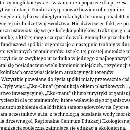
tórzy mogli korzystać – w zamian za poparcie dla prezesa 
ytów i dotacji. Fundusz dysponował bowiem olbrzymimi
eniędzmi, tylko w ubiegłym roku była to suma ponad 40 m
 więcej niż budżet województwa. Nie dziwi więc fakt, że po
uszu ustawiała się wręcz kolejka polityków, traktując go j
onkę, z której mogą czerpać do woli. Pieniądze przechodz
funduszowi spółki i organizacje a następnie trafiały w duż
zeni wybranych prominentów. Dzięki tej prostej metodzie p
oczył się ze zwykłego urzędnika w jednego z najbogatszyc
 Stał się posiadaczem wielu kamienic miejskich, rezydencji
kolnikach oraz właścicielem atrakcyjnych terenów
 Wszystkie powołane do życia spółki miały przeważnie coś
. Były więc: „Eko-Okna” (produkcja okiem plastikowych", 
stwo inwestycyjne), „Eko-trans” (biuro turystyki organizu
cieczki dla prominentów, które wsławiło się zorganizo
unduszu szkolenia dla łódzkich samorządowców na Cyprze.
m uczestników m.in. z technologią odsalania wody morski
la drzewnego), Regionalne Centrum Edukacji Ekologiczne
organizacja społeczna zajmująca się edukacją ekologiczną,