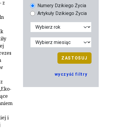
– z
Numery Dzikiego Życia
Artykuły Dzikiego Życia
ln
ak
iły
ej
rezes
ZASTOSUJ
h
 w
wyczyść filtry
 z
„Eko-
jące
waniem
ej i
j