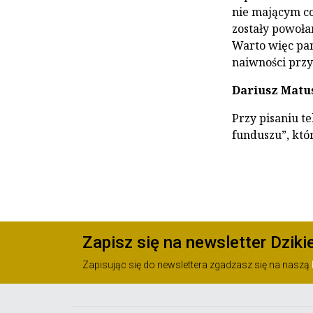
nie mającym co
zostały powoła
Warto więc pam
naiwności prz
Dariusz Matu
Przy pisaniu t
funduszu”, któ
Zapisz się na newsletter Dziki
Zapisując się do newslettera zgadzasz się na naszą