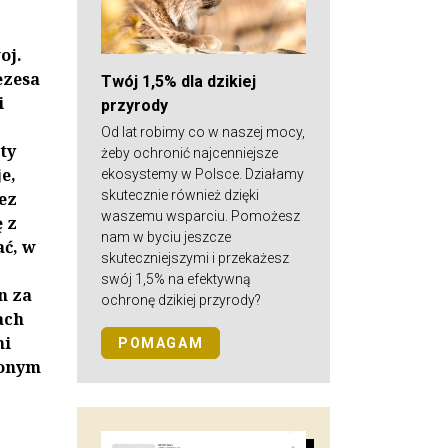
oj.
ezesa
Twój 1,5% dla dzikiej
i
przyrody
Od lat robimy co w naszej mocy,
ty
żeby ochronić najcenniejsze
e,
ekosystemy w Polsce. Działamy
skutecznie również dzięki
ez
waszemu wsparciu. Pomożesz
 z
nam w byciu jeszcze
ć, w
skuteczniejszymi i przekażesz
swój 1,5% na efektywną
n za
ochronę dzikiej przyrody?
ach
mi
POMAGAM
żonym