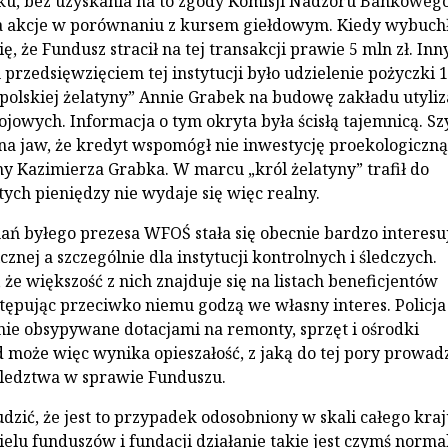
ku, bez uzyskania na to zgody Komisji Nadzoru Bankowego
za akcje w porównaniu z kursem giełdowym. Kiedy wybuch
ię, że Fundusz stracił na tej transakcji prawie 5 mln zł. In
przedsięwzięciem tej instytucji było udzielenie pożyczki 
 polskiej żelatyny” Annie Grabek na budowę zakładu utyliz
owych. Informacja o tym okryta była ścisłą tajemnicą. S
na jaw, że kredyt wspomógł nie inwestycję proekologiczną,
ny Kazimierza Grabka. W marcu „król żelatyny” trafił do
tych pieniędzy nie wydaje się więc realny.
ń byłego prezesa WFOŚ stała się obecnie bardzo interesu
icznej a szczególnie dla instytucji kontrolnych i śledczych.
że większość z nich znajduje się na listach beneficjentów
ępując przeciwko niemu godzą we własny interes. Policja
nie obsypywane dotacjami na remonty, sprzęt i ośrodki
 może więc wynika opieszałość, z jaką do tej pory prowad
śledztwa w sprawie Funduszu.
udzić, że jest to przypadek odosobniony w skali całego kraj
elu funduszów i fundacji działanie takie jest czymś norm