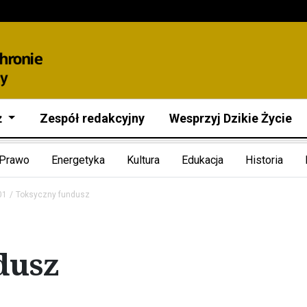
ż
Zespół redakcyjny
Wesprzyj Dzikie Życie
Prawo
Energetyka
Kultura
Edukacja
Historia
01
Toksyczny fundusz
dusz