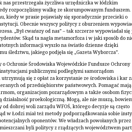
ak nas przestrzegała życzliwa urzędniczka w łódzkim
kiedy rozpoczęliśmy walkę ze skorumpowanym funduszem.
u, kiedy w prasie pojawiały się sporadycznie przecieki o
instytucji. Obecnie wszyscy politycy z oburzeniem wypowia
rezesa. „Był cwańszy od nas” – tak szczerze wypowiadał się
cydentów. Skąd ta nagła metamorfoza i w jaki sposób do ni
stotnych informacji wyszło na światło dzienne dzięki
mu śledztwu, jakiego podjęła się „Gazeta Wyborcza”.
 o Ochronie Środowiska Wojewódzkie Fundusze Ochrony
 instytucjami publicznymi podległymi samorządom
utrzymują się z opłat za korzystanie ze środowiska i kar z
bieranych od przedsiębiorstw państwowych. Pomagać mają
irmom, organizacjom pozarządowym a także osobom fizy
 działalność proekologiczną. Mogą, ale nie muszą, bowie
y od dobrej woli zarządu WFOŚ, którego decyzje są często
ząd w Łodzi miał też metody podporządkowania sobie insty
 potencjalnych oponentów. We władzach powołanych przez
ieszczani byli politycy z rządzących województwem part