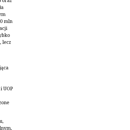
 oraz
ła
nym
10 mln
acji
zybko
 lecz
jąca
 i UOP
zone
u,
alnym,