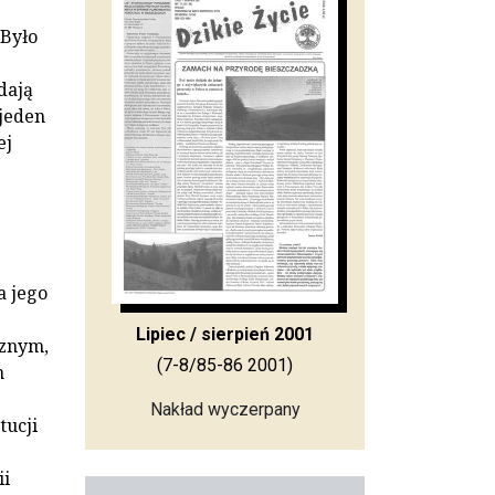
 Było
dają
 jeden
ej
a jego
Lipiec / sierpień 2001
cznym,
(7-8/85-86 2001)
m
Nakład wyczerpany
tucji
ii