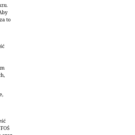
szu.
 Aby
za to
ść
em
h,
e,
eść
WFOŚ