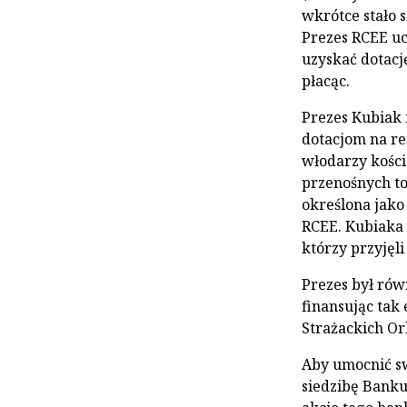
wkrótce stało 
Prezes RCEE uc
uzyskać dotację
płacąc.
Prezes Kubiak 
dotacjom na re
włodarzy koście
przenośnych toa
określona jako
RCEE. Kubiaka
którzy przyjęl
Prezes był rów
finansując tak
Strażackich Or
Aby umocnić sw
siedzibę Banku