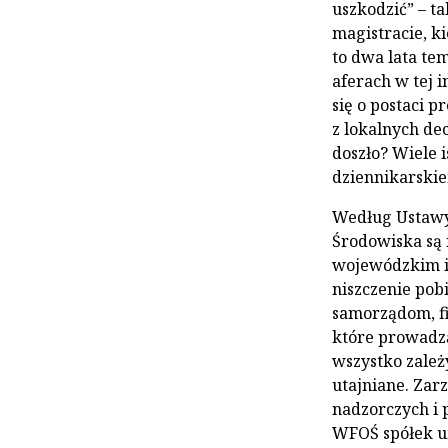
uszkodzić” – t
magistracie, 
to dwa lata tem
aferach w tej 
się o postaci p
z lokalnych de
doszło? Wiele i
dziennikarskie
Według Ustawy
Środowiska są
wojewódzkim i 
niszczenie po
samorządom, f
które prowadzą
wszystko zależ
utajniane. Zar
nadzorczych i
WFOŚ spółek um