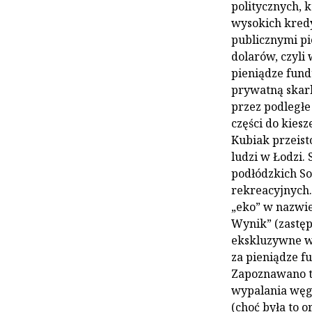
politycznych, k
wysokich kred
publicznymi pi
dolarów, czyli
pieniądze fund
prywatną skarb
przez podległe 
części do kies
Kubiak przeist
ludzi w Łodzi.
podłódzkich So
rekreacyjnych.
„eko” w nazwie
Wynik” (zastęp
ekskluzywne wy
za pieniądze f
Zapoznawano ta
wypalania węg
(choć była to 