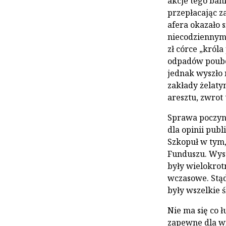
akcje tego ban
przepłacając 
afera okazało s
niecodziennym 
zł córce „króla
odpadów pouboj
jednak wyszło 
zakłady żelaty
aresztu, zwrot 
Sprawa poczyna
dla opinii publ
Szkopuł w tym, 
Funduszu. Wyst
były wielokrot
wczasowe. Stąd
były wszelkie 
Nie ma się co ł
zapewne dla wi