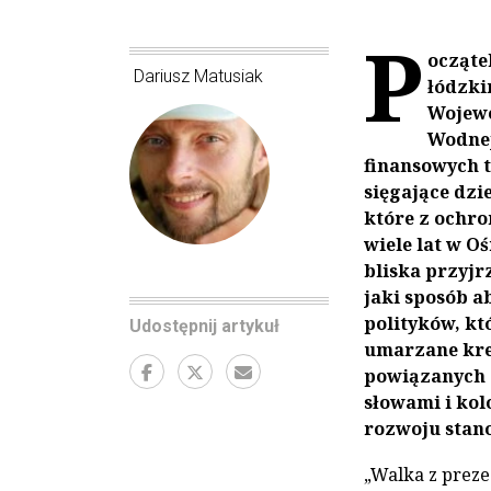
P
ocząte
Dariusz Matusiak
łódzki
Wojewó
Wodnej
finansowych t
sięgające dzi
które z ochro
wiele lat w O
bliska przyj
jaki sposób a
polityków, kt
Udostępnij artykuł
umarzane kred
powiązanych 
słowami i ko
rozwoju stano
„Walka z prezes