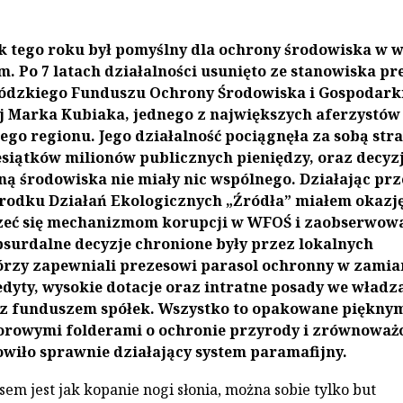
k tego roku był pomyślny dla ochrony środowiska w w
m. Po 7 latach działalności usunięto ze stanowiska pr
dzkiego Funduszu Ochrony Środowiska i Gospodark
 Marka Kubiaka, jednego z największych aferzystów
ego regionu. Jego działalność pociągnęła za sobą stra
esiątków milionów publicznych pieniędzy, oraz decyzj
ną środowiska nie miały nic wspólnego. Działając prz
środku Działań Ekologicznych „Źródła” miałem okazję
rzeć się mechanizmom korupcji w WFOŚ i zaobserwowa
bsurdalne decyzje chronione były przez lokalnych
órzy zapewniali prezesowi parasol ochronny w zamia
yty, wysokie dotacje oraz intratne posady we władz
z funduszem spółek. Wszystko to opakowane piękny
lorowymi folderami o ochronie przyrody i zrównowa
wiło sprawnie działający system paramafijny.
em jest jak kopanie nogi słonia, można sobie tylko but