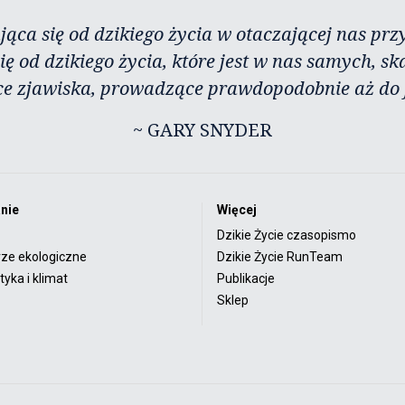
jąca się od dzikiego życia w otaczającej nas przy
ię od dzikiego życia, które jest w nas samych, sk
ce zjawiska, prowadzące prawdopodobnie aż do j
~ GARY SNYDER
nie
Więcej
Dzikie Życie czasopismo
rze ekologiczne
Dzikie Życie RunTeam
yka i klimat
Publikacje
Sklep