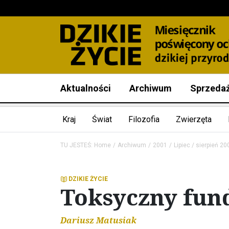
Aktualności
Archiwum
Sprzeda
Kraj
Świat
Filozofia
Zwierzęta
TU JESTEŚ:
Home
Archiwum
2001
Lipiec / sierpień 20
DZIKIE ŻYCIE
Toksyczny fun
Dariusz Matusiak