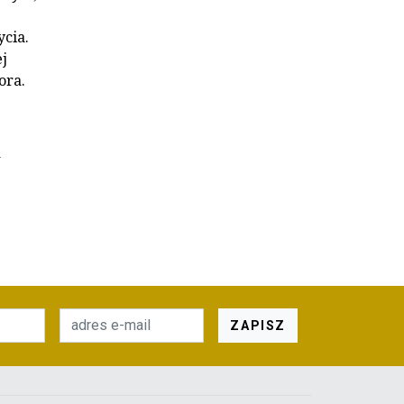
cia.
j
ora.
a
ZAPISZ