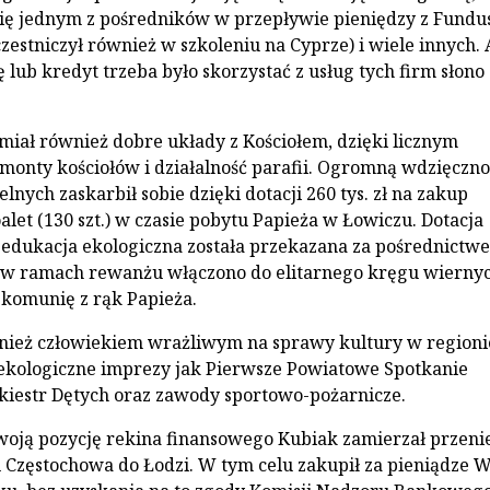
się jednym z pośredników w przepływie pieniędzy z Fundu
zestniczył również w szkoleniu na Cyprze) i wiele innych.
 lub kredyt trzeba było skorzystać z usług tych firm słono 
miał również dobre układy z Kościołem, dzięki licznym
monty kościołów i działalność parafii. Ogromną wdzięczno
lnych zaskarbił sobie dzięki dotacji 260 tys. zł na zakup
let (130 szt.) w czasie pobytu Papieża w Łowiczu. Dotacja
 edukacja ekologiczna została przekazana za pośrednictw
 w ramach rewanżu włączono do elitarnego kręgu wiernyc
i komunię z rąk Papieża.
nież człowiekiem wrażliwym na sprawy kultury w regioni
 ekologiczne imprezy jak Pierwsze Powiatowe Spotkanie
kiestr Dętych oraz zawody sportowo-pożarnicze.
oją pozycję rekina finansowego Kubiak zamierzał przeni
 Częstochowa do Łodzi. W tym celu zakupił za pieniądze 