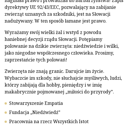
naginała prawo i prowadziła do barbarzyństwa! Zapis
dyrektywy UE 92/43/EEC, pozwalający na zabijanie
zwierząt uznanych za szkodniki, jest na Słowacji
nadużywany. W ten sposób łamane jest prawo.
Wyrażamy swój wielki żal i wstyd z powodu
haniebnej decyzji rządu Słowacji. Potępiamy
polowanie na dzikie zwierzęta: niedźwiedzie i wilki,
jako niegodne współczesnego człowieka. Prosimy,
zaprzestańcie tych polowań!
Zwierzęta nie znają granic. Darujcie im życie.
Wybaczcie im szkody, nie słuchajcie myśliwych, ludzi,
którzy zabijają dla hobby, pieniędzy i w imię
makabrycznie pojmowanej „miłości do przyrody”.
Stowarzyszenie Empatia
Fundacja „Niedźwiedź”
Pracownia na rzecz Wszystkich Istot