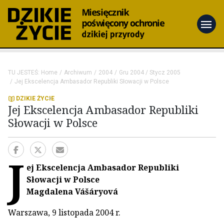
menu
TU JESTEŚ:
Home
Archiwum
2004
Gru 2004 / Stycz 2005
Jej Ekscelencja Ambasador Republiki Słowacji w Polsce
DZIKIE ŻYCIE
Jej Ekscelencja Ambasador Republiki
Słowacji w Polsce
J
ej Ekscelencja Ambasador Republiki
Słowacji w Polsce
Magdalena Vášáryová
Warszawa, 9 listopada 2004 r.