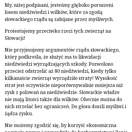
My, niżej podpisani, jesteśmy głęboko poruszeni
losem niedźwiedzi i wilków, które za zgodą
słowackiego rządu są zabijane przez myśliwych.
Protestujemy przeciwko rzezi tych zwierząt na
Słowacji!
Nie przyjmujemy argumentów rządu słowackiego,
który podkreśla, że służyć ma to likwidacji
niedźwiedzi wyrządzających szkody. Pozwolono
przecież odstrzelić aż 80 niedźwiedzi, kiedy tylko
kilkanaście zwierząt wyrządziło straty! Wysokość
strat jest oczywiście nieporównywalnie mniejsza niż
zysk z polowań na niedźwiedzie. Słowackie władze
nie mają litości także dla wilków. Obecnie można do
nich strzelać bez ograniczeń. Do głosu doszli myśliwi i
żądza zysku.
Nie możemy zgodzić się, by korzyść ekonomiczna