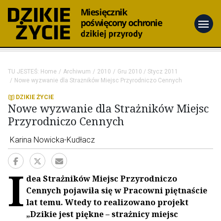
menu
TU JESTEŚ:
Home
Archiwum
2010
Gru 2010 / Stycz 2011
Nowe wyzwanie dla Strażników Miejsc Przyrodniczo Cennych
DZIKIE ŻYCIE
Nowe wyzwanie dla Strażników Miejsc
Przyrodniczo Cennych
Karina Nowicka-Kudłacz
I
dea Strażników Miejsc Przyrodniczo
Cennych pojawiła się w Pracowni piętnaście
lat temu. Wtedy to realizowano projekt
„Dzikie jest piękne – strażnicy miejsc