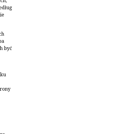
ch,
Według
ie
ch
ba
ch być
zku
hrony