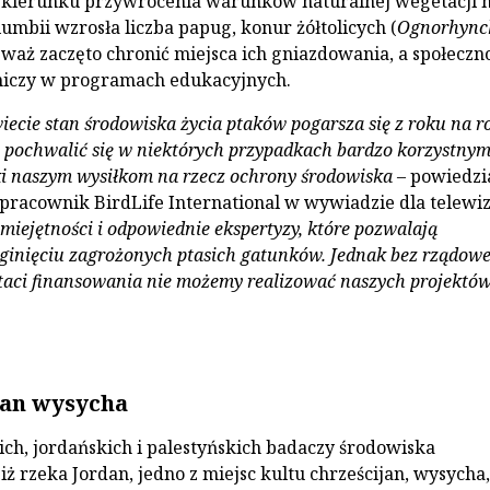
ierunku przywrócenia warunków naturalnej wegetacji 
umbii wzrosła liczba papug, konur żółtolicych (
Ognorhync
eważ zaczęto chronić miejsca ich gniazdowania, a społeczn
tniczy w programach edukacyjnych.
iecie stan środowiska życia ptaków pogarsza się z roku na r
pochwalić się w niektórych przypadkach bardzo korzystnym
i naszym wysiłkom na rzecz ochrony środowiska
– powiedzi
 pracownik BirdLife International w wywiadzie dla telewiz
iejętności i odpowiednie ekspertyzy, które pozwalają
 ginięciu zagrożonych ptasich gatunków. Jednak bez rządow
taci finansowania nie możemy realizować naszych projektó
dan wysycha
kich, jordańskich i palestyńskich badaczy środowiska
ż rzeka Jordan, jedno z miejsc kultu chrześcijan, wysycha, 