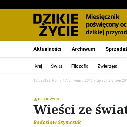
Aktualności
Archiwum
Sprzeda
Kraj
Świat
Filozofia
Zwierzęta
TU JESTEŚ:
Home
Archiwum
2010
Lipiec / sierpień 20
DZIKIE ŻYCIE
Wieści ze świa
Radosław Szymczuk