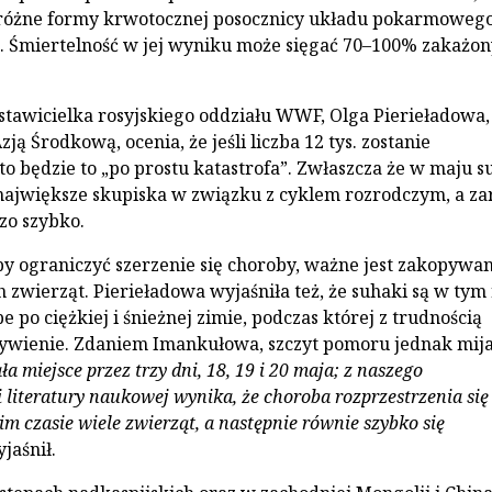
 różne formy krwotocznej posocznicy układu pokarmoweg
. Śmiertelność w jej wyniku może sięgać 70–100% zakażo
tawicielka rosyjskiego oddziału WWF, Olga Pierieładowa,
zją Środkową, ocenia, że jeśli liczba 12 tys. zostanie
to będzie to „po prostu katastrofa”. Zwłaszcza że w maju s
 największe skupiska w związku z cyklem rozrodczym, a za
zo szybko.
by ograniczyć szerzenie się choroby, ważne jest zakopywan
h zwierząt. Pierieładowa wyjaśniła też, że suhaki są w tym
 po ciężkiej i śnieżnej zimie, podczas której z trudnością
ywienie. Zdaniem Imankułowa, szczyt pomoru jednak mija
 miejsce przez trzy dni, 18, 19 i 20 maja; z naszego
 literatury naukowej wynika, że choroba rozprzestrzenia się
kim czasie wiele zwierząt, a następnie równie szybko się
jaśnił.