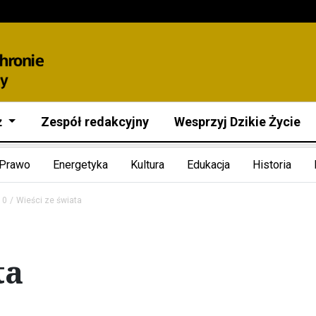
ż
Zespół redakcyjny
Wesprzyj Dzikie Życie
Prawo
Energetyka
Kultura
Edukacja
Historia
10
Wieści ze świata
ta