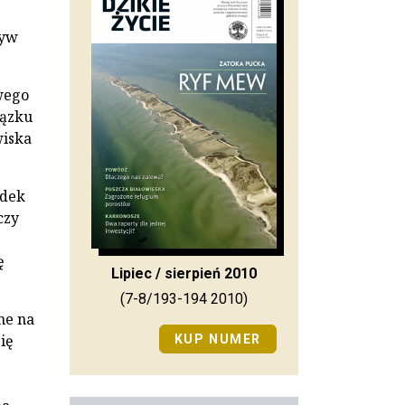
ływ
wego
iązku
wiska
adek
 czy
ę
Lipiec / sierpień 2010
(7-8/193-194 2010)
ne na
ię
KUP NUMER