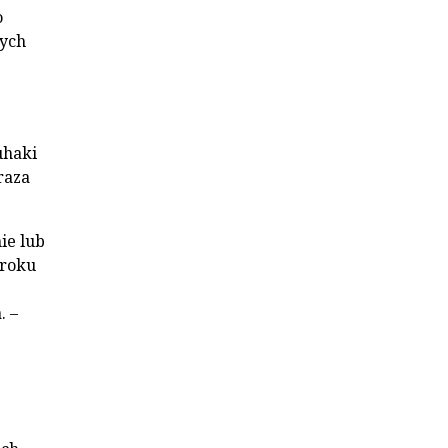
o
nych
uhaki
raza
ie lub
 roku
. –