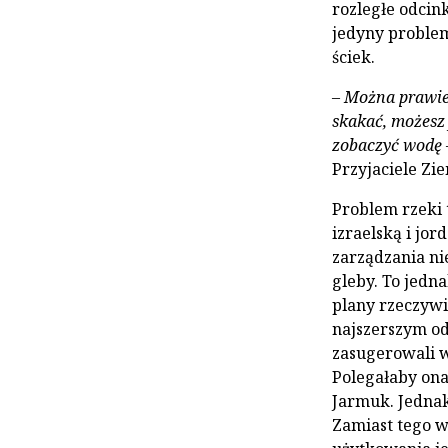
rozległe odcin
jedyny problem
ściek.
–
Można prawie 
skakać, możesz 
zobaczyć wodę
Przyjaciele Zie
Problem rzeki 
izraelską i jo
zarządzania ni
gleby. To jedn
plany rzeczywi
najszerszym od
zasugerowali 
Polegałaby ona 
Jarmuk. Jednak
Zamiast tego w