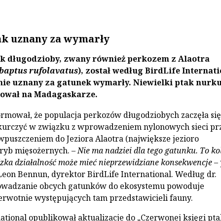
ak uznany za wymarły
k długodzioby, zwany również perkozem z Alaotra
baptus rufolavatus
), został według BirdLife Internat
lnie uznany za gatunek wymarły. Niewielki ptak nurk
ował na Madagaskarze.
ormował, że populacja perkozów długodziobych zaczęła się
kurczyć w związku z wprowadzeniem nylonowych sieci pr
puszczeniem do Jeziora Alaotra (największe jezioro
ryb mięsożernych. –
Nie ma nadziei dla tego gatunku. To ko
udzka działalność może mieć nieprzewidziane konsekwencje
– 
Leon Bennun, dyrektor BirdLife International. Według dr.
wadzanie obcych gatunków do ekosystemu powoduje
rwotnie występujących tam przedstawicieli fauny.
national opublikował aktualizacje do „Czerwonej księgi pt