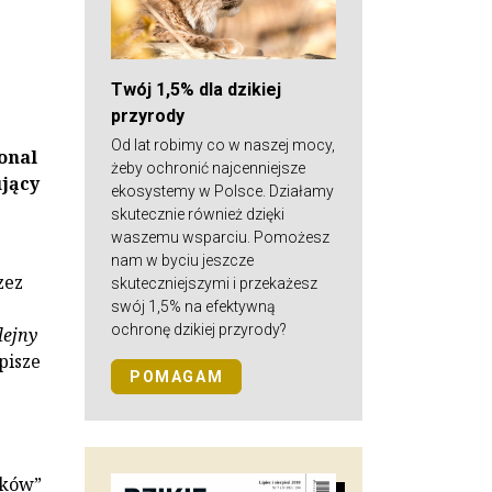
Twój 1,5% dla dzikiej
przyrody
Od lat robimy co w naszej mocy,
ional
żeby ochronić najcenniejsze
ujący
ekosystemy w Polsce. Działamy
skutecznie również dzięki
waszemu wsparciu. Pomożesz
nam w byciu jeszcze
zez
skuteczniejszymi i przekażesz
swój 1,5% na efektywną
ochronę dzikiej przyrody?
lejny
pisze
POMAGAM
aków”