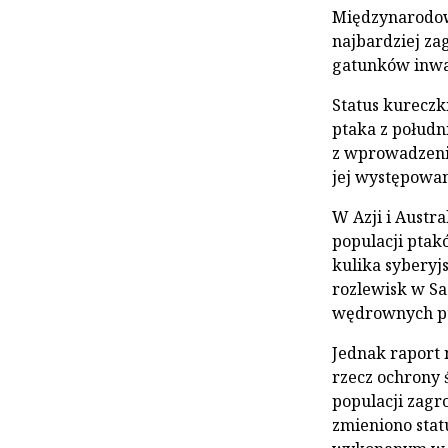
Międzynarodow
najbardziej za
gatunków inwa
Status kureczk
ptaka z połudn
z wprowadzeni
jej występowan
W Azji i Austr
populacji ptak
kulika syberyjs
rozlewisk w S
wędrownych pta
Jednak raport 
rzecz ochrony 
populacji zagr
zmieniono stat