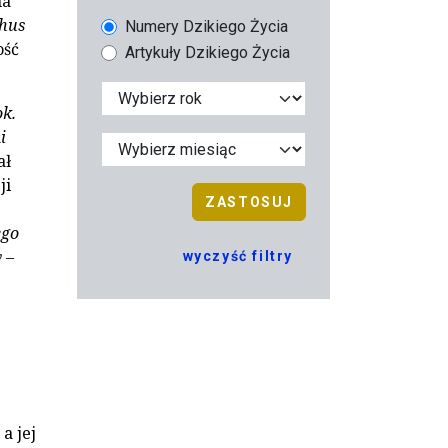
na
hus
Numery Dzikiego Życia
ość
Artykuły Dzikiego Życia
ok.
i
ał
ji
ZASTOSUJ
ego
w
–
wyczyść filtry
a jej