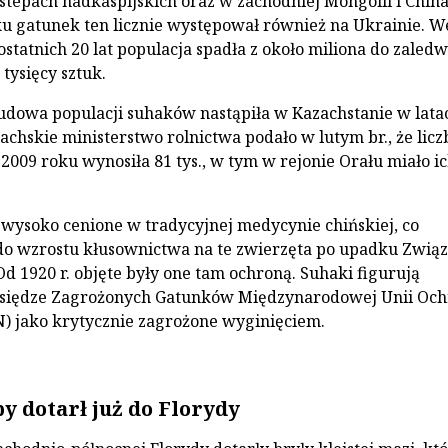
 stepach nadkaspijskich oraz w zachodniej Mongolii i China
ku gatunek ten licznie występował również na Ukrainie. 
statnich 20 lat populacja spadła z około miliona do zaledw
 tysięcy sztuk.
dowa populacji suhaków nastąpiła w Kazachstanie w lata
achskie ministerstwo rolnictwa podało w lutym br., że licz
2009 roku wynosiła 81 tys., w tym w rejonie Orału miało i
 wysoko cenione w tradycyjnej medycynie chińskiej, co
do wzrostu kłusownictwa na te zwierzęta po upadku Zwią
Od 1920 r. objęte były one tam ochroną. Suhaki figurują
siędze Zagrożonych Gatunków Międzynarodowej Unii Oc
) jako krytycznie zagrożone wyginięciem.
y dotarł już do Florydy