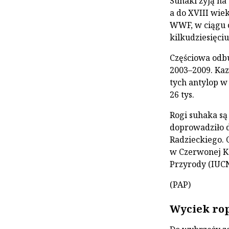
Suhaki żyją na
a do XVIII wie
WWF, w ciągu o
kilkudziesięciu
Częściowa odbu
2003–2009. Kaz
tych antylop w 
26 tys.
Rogi suhaka są
doprowadziło 
Radzieckiego. 
w Czerwonej K
Przyrody (IUCN
(PAP)
Wyciek rop