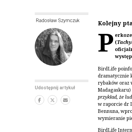
Radosław Szymczuk
Kolejny pt
P
erkoze
(
Tachy
oficja
występ
BirdLife poinf
dramatycznie 
rybaków oraz w
Udostępnij artykuł
Madagaskaru) 
przykład, że l
w raporcie dr 
Bennuna, wpro
wymieranie pie
BirdLife Inter