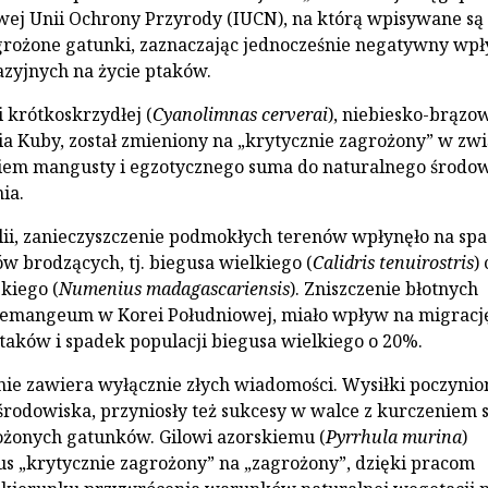
ej Unii Ochrony Przyrody (IUCN), na którą wpisywane są
grożone gatunki, zaznaczając jednocześnie negatywny wp
zyjnych na życie ptaków.
i krótkoskrzydłej (
Cyanolimnas cerverai
), niebiesko-brązo
ia Kuby, został zmieniony na „krytycznie zagrożony” w zw
em mangusty i egzotycznego suma do naturalnego środo
ia.
alii, zanieczyszczenie podmokłych terenów wpłynęło na sp
ów brodzących, tj. biegusa wielkiego (
Calidris tenuirostris
)
kiego (
Numenius madagascariensis
). Zniszczenie błotnych
aemangeum w Korei Południowej, miało wpływ na migracj
ków i spadek populacji biegusa wielkiego o 20%.
nie zawiera wyłącznie złych wiadomości. Wysiłki poczynio
środowiska, przyniosły też sukcesy w walce z kurczeniem s
ożonych gatunków. Gilowi azorskiemu (
Pyrrhula murina
)
us „krytycznie zagrożony” na „zagrożony”, dzięki pracom