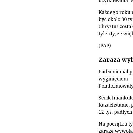
użytkowania je
Każdego roku n
być około 30 ty
Chrystus został
tyle zły, że w
(PAP)
Zaraza wyb
Padła niemal p
wyginięciem – 
Poinformowały 
Serik Imankuło
Kazachstanie, 
12 tys. padłych
Na początku ty
zarazę wywołał