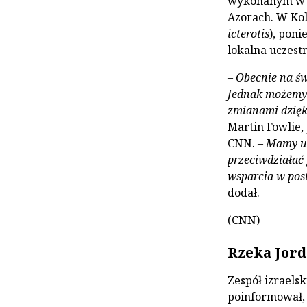
wykonanym w k
Azorach. W Kol
icterotis
), poni
lokalna uczes
–
Obecnie na św
Jednak możemy 
zmianami dzięk
Martin Fowlie,
CNN. –
Mamy um
przeciwdziałać
wsparcia w pos
dodał.
(CNN)
Rzeka Jor
Zespół izraels
poinformował, i