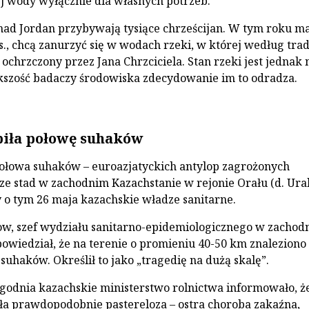
j wody wyłącznie dla własnych potrzeb.
ad Jordan przybywają tysiące chrześcijan. W tym roku ma
s., chcą zanurzyć się w wodach rzeki, w której według trad
 ochrzczony przez Jana Chrzciciela. Stan rzeki jest jednak 
iększość badaczy środowiska zdecydowanie im to odradza.
iła połowę suhaków
ołowa suhaków – euroazjatyckich antylop zagrożonych
ze stad w zachodnim Kazachstanie w rejonie Orału (d. Ural
o tym 26 maja kazachskie władze sanitarne.
w, szef wydziału sanitarno-epidemiologicznego w zachod
powiedział, że na terenie o promieniu 40-50 km znaleziono
 suhaków. Określił to jako „tragedię na dużą skalę”.
godnia kazachskie ministerstwo rolnictwa informowało, ż
a prawdopodobnie pastereloza – ostra choroba zakaźna,