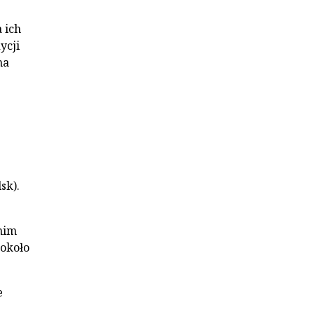
 ich
ycji
na
sk).
nim
 około
e