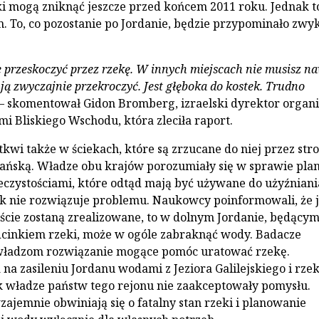
ki mogą zniknąć jeszcze przed końcem 2011 roku. Jednak t
. To, co pozostanie po Jordanie, będzie przypominało zwy
przeskoczyć przez rzekę. W innych miejscach nie musisz n
ją zwyczajnie przekroczyć. Jest głęboka do kostek. Trudno
– skomentował Gidon Bromberg, izraelski dyrektor organi
mi Bliskiego Wschodu, która zleciła raport.
tkwi także w ściekach, które są zrzucane do niej przez str
rdańską. Władze obu krajów porozumiały się w sprawie pla
eczystościami, które odtąd mają być używane do użyźniani
ak nie rozwiązuje problemu. Naukowcy poinformowali, że j
ście zostaną zrealizowane, to w dolnym Jordanie, będący
cinkiem rzeki, może w ogóle zabraknąć wody. Badacze
władzom rozwiązanie mogące pomóc uratować rzekę.
na zasileniu Jordanu wodami z Jeziora Galilejskiego i rzek
 władze państw tego rejonu nie zaakceptowały pomysłu.
zajemnie obwiniają się o fatalny stan rzeki i planowanie