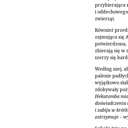
przybierająca
i oddechowego
zwierząt.
Również przeds
zajmująca się A
potwierdzona, 
zbierają się w
szerzy się bard
Według niej, a
palenie padłyc
wyjątkowo słabe
zdobywały poż
Hekatomba miała
doświadczenia i
i zabija w krót
zatrzymuje
– wy