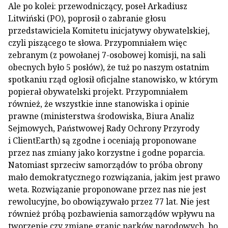
Ale po kolei: przewodniczący, poseł Arkadiusz
Litwiński (PO), poprosił o zabranie głosu
przedstawiciela Komitetu inicjatywy obywatelskiej,
czyli piszącego te słowa. Przypomniałem więc
zebranym (z powołanej 7-osobowej komisji, na sali
obecnych było 5 posłów), że tuż po naszym ostatnim
spotkaniu rząd ogłosił oficjalne stanowisko, w którym
popierał obywatelski projekt. Przypomniałem
również, że wszystkie inne stanowiska i opinie
prawne (ministerstwa środowiska, Biura Analiz
Sejmowych, Państwowej Rady Ochrony Przyrody
i ClientEarth) są zgodne i oceniają proponowane
przez nas zmiany jako korzystne i godne poparcia.
Natomiast sprzeciw samorządów to próba obrony
mało demokratycznego rozwiązania, jakim jest prawo
weta. Rozwiązanie proponowane przez nas nie jest
rewolucyjne, bo obowiązywało przez 77 lat. Nie jest
również próbą pozbawienia samorządów wpływu na
tworzenie czy zmianę granic parków narodowych, bo