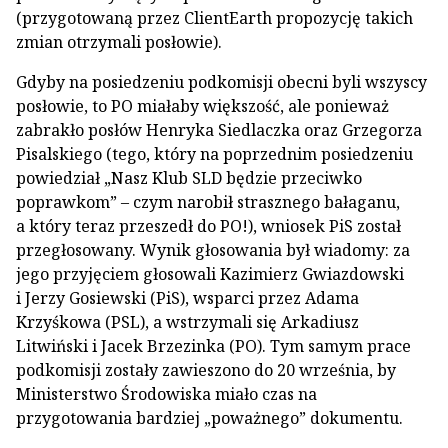
(przygotowaną przez ClientEarth propozycję takich
zmian otrzymali posłowie).
Gdyby na posiedzeniu podkomisji obecni byli wszyscy
posłowie, to PO miałaby większość, ale ponieważ
zabrakło posłów Henryka Siedlaczka oraz Grzegorza
Pisalskiego (tego, który na poprzednim posiedzeniu
powiedział „Nasz Klub SLD będzie przeciwko
poprawkom” – czym narobił strasznego bałaganu,
a który teraz przeszedł do PO!), wniosek PiS został
przegłosowany. Wynik głosowania był wiadomy: za
jego przyjęciem głosowali Kazimierz Gwiazdowski
i Jerzy Gosiewski (PiS), wsparci przez Adama
Krzyśkowa (PSL), a wstrzymali się Arkadiusz
Litwiński i Jacek Brzezinka (PO). Tym samym prace
podkomisji zostały zawieszono do 20 września, by
Ministerstwo Środowiska miało czas na
przygotowania bardziej „poważnego” dokumentu.