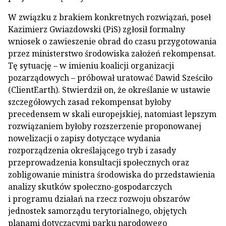
W związku z brakiem konkretnych rozwiązań, poseł
Kazimierz Gwiazdowski (PiS) zgłosił formalny
wniosek o zawieszenie obrad do czasu przygotowania
przez ministerstwo środowiska założeń rekompensat.
Tę sytuację – w imieniu koalicji organizacji
pozarządowych – próbował uratować Dawid Sześciło
(ClientEarth). Stwierdził on, że określanie w ustawie
szczegółowych zasad rekompensat byłoby
precedensem w skali europejskiej, natomiast lepszym
rozwiązaniem byłoby rozszerzenie proponowanej
nowelizacji o zapisy dotyczące wydania
rozporządzenia określającego tryb i zasady
przeprowadzenia konsultacji społecznych oraz
zobligowanie ministra środowiska do przedstawienia
analizy skutków społeczno-gospodarczych
i programu działań na rzecz rozwoju obszarów
jednostek samorządu terytorialnego, objętych
planami dotyczącymi parku narodowego