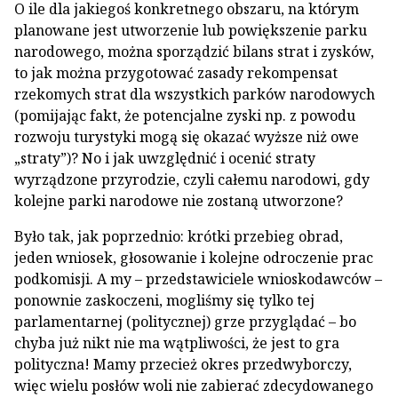
O ile dla jakiegoś konkretnego obszaru, na którym
planowane jest utworzenie lub powiększenie parku
narodowego, można sporządzić bilans strat i zysków,
to jak można przygotować zasady rekompensat
rzekomych strat dla wszystkich parków narodowych
(pomijając fakt, że potencjalne zyski np. z powodu
rozwoju turystyki mogą się okazać wyższe niż owe
„straty”)? No i jak uwzględnić i ocenić straty
wyrządzone przyrodzie, czyli całemu narodowi, gdy
kolejne parki narodowe nie zostaną utworzone?
Było tak, jak poprzednio: krótki przebieg obrad,
jeden wniosek, głosowanie i kolejne odroczenie prac
podkomisji. A my – przedstawiciele wnioskodawców –
ponownie zaskoczeni, mogliśmy się tylko tej
parlamentarnej (politycznej) grze przyglądać – bo
chyba już nikt nie ma wątpliwości, że jest to gra
polityczna! Mamy przecież okres przedwyborczy,
więc wielu posłów woli nie zabierać zdecydowanego