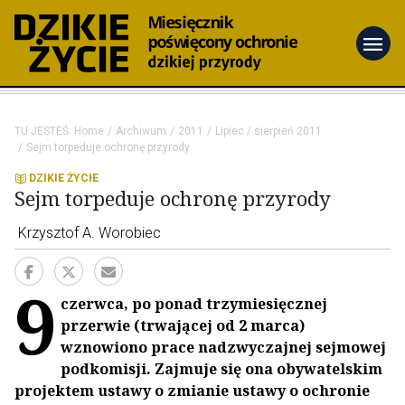
menu
TU JESTEŚ:
Home
Archiwum
2011
Lipiec / sierpień 2011
Sejm torpeduje ochronę przyrody
DZIKIE ŻYCIE
Sejm torpeduje ochronę przyrody
Krzysztof A. Worobiec
9
czerwca, po ponad trzymiesięcznej
przerwie (trwającej od 2 marca)
wznowiono prace nadzwyczajnej sejmowej
podkomisji. Zajmuje się ona obywatelskim
projektem ustawy o zmianie ustawy o ochronie