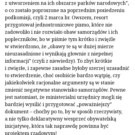
z utworzeniem na ich obszarze parków narodowych”,
o co zostało poproszone na poprzednim posiedzeniu
podkomisji, czyli 2 marca br. Owszem, resort
przygotował jednostronicowe pismo, które nie
zadowoliło i nie rozwiało obaw samorządów i ich
popleczników, bo w piśmie tym krótko i zwięźle
w stwierdzono, że „obawy te są w dużej mierze
nieuzasadnione i wynikają głownie z niepełnej
informacji” (czyli z niewiedzy). To zbyt krótkie
i zwięzłe, i zapewne zasadne byłoby szerzej uzasadnić
to stwierdzenie, choć osobiście bardzo wątpię, czy
jakiekolwiek racjonalne argumenty są w stanie
zmienić negatywne stanowisko samorządów. Pewne
jest natomiast, że ministerialni urzędnicy mogli się
bardziej wysilić i przygotować „poważniejszy”
dokument – choćby po to, by w sposób rzeczywisty,
a nie tylko deklaratywny wesprzeć obywatelską
inicjatywę, która tak naprawdę powinna być
projektem rządowym!