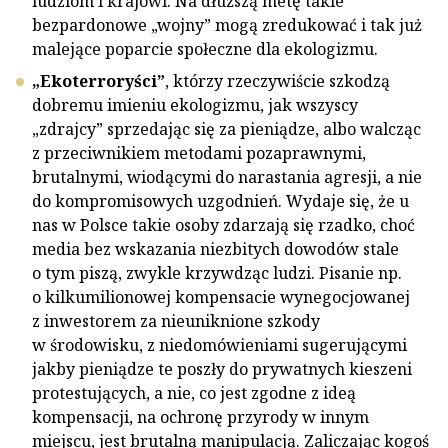
ludziom i krajowi. Na dłuższą metę takie
bezpardonowe „wojny” mogą zredukować i tak już
malejące poparcie społeczne dla ekologizmu.
„Ekoterroryści”
, którzy rzeczywiście szkodzą
dobremu imieniu ekologizmu, jak wszyscy
„zdrajcy” sprzedając się za pieniądze, albo walcząc
z przeciwnikiem metodami pozaprawnymi,
brutalnymi, wiodącymi do narastania agresji, a nie
do kompromisowych uzgodnień. Wydaje się, że u
nas w Polsce takie osoby zdarzają się rzadko, choć
media bez wskazania niezbitych dowodów stale
o tym piszą, zwykle krzywdząc ludzi. Pisanie np.
o kilkumilionowej kompensacie wynegocjowanej
z inwestorem za nieuniknione szkody
w środowisku, z niedomówieniami sugerującymi
jakby pieniądze te poszły do prywatnych kieszeni
protestujących, a nie, co jest zgodne z ideą
kompensacji, na ochronę przyrody w innym
miejscu, jest brutalną manipulacją. Zaliczając kogoś