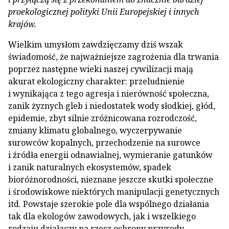
proekologicznej polityki Unii Europejskiej i innych
krajów.
Wielkim umysłom zawdzięczamy dziś wszak
świadomość, że najważniejsze zagrożenia dla trwania
poprzez następne wieki naszej cywilizacji mają
akurat ekologiczny charakter: przeludnienie
i wynikająca z tego agresja i nierówność społeczna,
zanik żyznych gleb i niedostatek wody słodkiej, głód,
epidemie, zbyt silnie zróżnicowana rozrodczość,
zmiany klimatu globalnego, wyczerpywanie
surowców kopalnych, przechodzenie na surowce
i źródła energii odnawialnej, wymieranie gatunków
i zanik naturalnych ekosystemów, spadek
bioróżnorodności, nieznane jeszcze skutki społeczne
i środowiskowe niektórych manipulacji genetycznych
itd. Powstaje szerokie pole dla wspólnego działania
tak dla ekologów zawodowych, jak i wszelkiego
rodzaju działaczy na rzecz ochrony przyrody