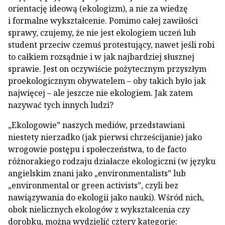
orientację ideową (ekologizm), a nie za wiedzę
i formalne wykształcenie. Pomimo całej zawiłości
sprawy, czujemy, że nie jest ekologiem uczeń lub
student przeciw czemuś protestujący, nawet jeśli robi
to całkiem rozsądnie i w jak najbardziej słusznej
sprawie. Jest on oczywiście pożytecznym przyszłym
proekologicznym obywatelem – oby takich było jak
najwięcej – ale jeszcze nie ekologiem. Jak zatem
nazywać tych innych ludzi?
„Ekologowie” naszych mediów, przedstawiani
niestety nierzadko (jak pierwsi chrześcijanie) jako
wrogowie postępu i społeczeństwa, to de facto
różnorakiego rodzaju działacze ekologiczni (w języku
angielskim znani jako „environmentalists” lub
„environmental or green activists”, czyli bez
nawiązywania do ekologii jako nauki). Wśród nich,
obok nielicznych ekologów z wykształcenia czy
dorobku, można wydzielić cztery kategorie: