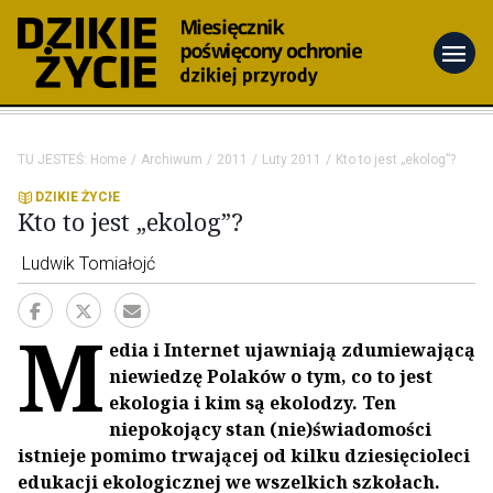
menu
TU JESTEŚ:
Home
Archiwum
2011
Luty 2011
Kto to jest „ekolog”?
DZIKIE ŻYCIE
Kto to jest „ekolog”?
Ludwik Tomiałojć
M
edia i Internet ujawniają zdumiewającą
niewiedzę Polaków o tym, co to jest
ekologia i kim są ekolodzy. Ten
niepokojący stan (nie)świadomości
istnieje pomimo trwającej od kilku dziesięcioleci
edukacji ekologicznej we wszelkich szkołach.