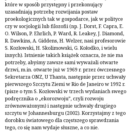
które w sposób przystępny i przekonujący
uzasadniają potrzebę rozwijania postaw
proekologicznych tak w gospodarce, jak w polityce
czy w socjologii lub filozofii (np. J. Dorst, F. Capra, E.
O. Wilson, P. Ehrlich, P. Ward, R. Leakey, J. Diamond,
R. Dawkins, A. Giddens, H. Welzer, nasi profesorowie
S. Kozłowski, H. Skolimowski, G. Kołodko, i wielu
innych). Istnienie takich książek oznacza, że nie ma
potrzeby, abyśmy zawsze sami wyważali otwarte
drzwi, m.in. otwarte już w 1969 r. przez ówczesnego
Sekretarza ONZ, U Thanta, następnie przez uchwały
pierwszego Szczytu Ziemi w Rio de Janeiro w 1992 r.
(pisze o tym S. Kozłowski w trzech wydaniach swego
podręcznika o „ekorozwoju”, czyli rozwoju
zrównoważonym) i następnie uchwały drugiego
szczytu w Johannesburgu (2002). Korzystajmy z tego
dorobku światowego dla częstszego sprawdzania
tego, co się nam wydaje słuszne, a co nie.