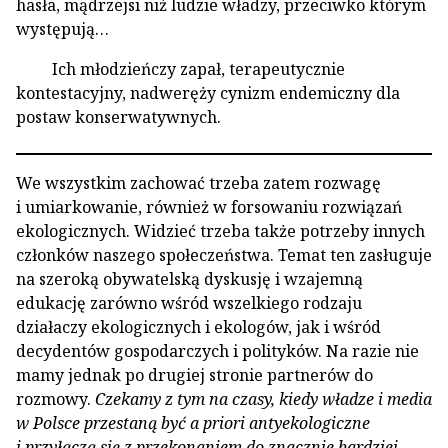
hasła, mądrzejsi niż ludzie władzy, przeciwko którym
występują…
Ich młodzieńczy zapał, terapeutycznie
kontestacyjny, nadweręży cynizm endemiczny dla
postaw konserwatywnych.
We wszystkim zachować trzeba zatem rozwagę
i umiarkowanie, również w forsowaniu rozwiązań
ekologicznych. Widzieć trzeba także potrzeby innych
członków naszego społeczeństwa. Temat ten zasługuje
na szeroką obywatelską dyskusję i wzajemną
edukację zarówno wśród wszelkiego rodzaju
działaczy ekologicznych i ekologów, jak i wśród
decydentów gospodarczych i polityków. Na razie nie
mamy jednak po drugiej stronie partnerów do
rozmowy.
Czekamy z tym na czasy, kiedy władze i media
w Polsce przestaną być a priori antyekologiczne
i przyłączą się z przekonaniem do znacznie bardziej