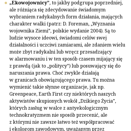
„Ekowojownicy”
, to jakby podgrupa poprzedniej,
ale różniąca się zdecydowanie świadomym
wybraniem radykalnych form działania, mających
charakter walki (patrz: D. Foreman, „Wyznania
wojownika Ziemi”, polskie wydanie 2004). Są to
ludzie wysoce ideowi, świadomi celów swej
działalności i uczciwi zamiarami, ale zdaniem wielu
może zbyt radykalni lub wręcz przesadzający
w alarmowaniu i w ten sposób czasem mijający się
z prawdą (jak to „politycy”) lub posuwający się do
naruszania prawa. Choć zwykle działają
w granicach obowiązującego prawa. Tu można
wymienić takie słynne organizacje, jak np.
Greenpeace, Earth First czy niektórych naszych
aktywistów skupionych wokół „Dzikiego Życia”,
których zasług w walce z antyekologicznym
technokratyzmem nie sposób przecenić, ale
z którymi nie zawsze łatwo też współpracować
i ekologom zawodowym, uważanym przez