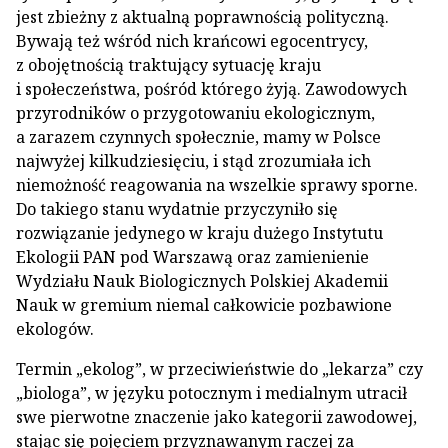
jest zbieżny z aktualną poprawnością polityczną.
Bywają też wśród nich krańcowi egocentrycy,
z obojętnością traktujący sytuację kraju
i społeczeństwa, pośród którego żyją. Zawodowych
przyrodników o przygotowaniu ekologicznym,
a zarazem czynnych społecznie, mamy w Polsce
najwyżej kilkudziesięciu, i stąd zrozumiała ich
niemożność reagowania na wszelkie sprawy sporne.
Do takiego stanu wydatnie przyczyniło się
rozwiązanie jedynego w kraju dużego Instytutu
Ekologii PAN pod Warszawą oraz zamienienie
Wydziału Nauk Biologicznych Polskiej Akademii
Nauk w gremium niemal całkowicie pozbawione
ekologów.
Termin „ekolog”, w przeciwieństwie do „lekarza” czy
„biologa”, w języku potocznym i medialnym utracił
swe pierwotne znaczenie jako kategorii zawodowej,
stając się pojęciem przyznawanym raczej za