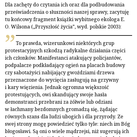
Dla zachęty do czytania ich oraz dla podbudowania
przeświadczenia o słuszności naszej sprawy, zacytuję
tu końcowy fragment książki wybitnego ekologa E.
O. Wilsona („Przyszłość życia”, wyd. polskie 2003):
To prawda, wizerunkowi niektórych grup
protestacyjnych szkodzą radykalne działania części
ich członków. Manifestanci atakujący policjantów,
podpalacze podkładający ogień na placach budowy
czy sabotażyści nabijający gwoździami drzewa
przeznaczone do wycięcia zasługują na grzywny
i kary więzienia. Jednak ogromna większość
protestujących, owi skandujący swoje hasła
demonstranci przebrani za żółwie lub odziani
w łachmany bezdomnych gromadzą się, żądając
równych szans dla ludzi ubogich i dla przyrody. Ze
swej strony mogę powiedzieć tylko tyle: niech im Bóg
błogosławi. Są oni o wiele mądrzejsi, niż sugerują ich