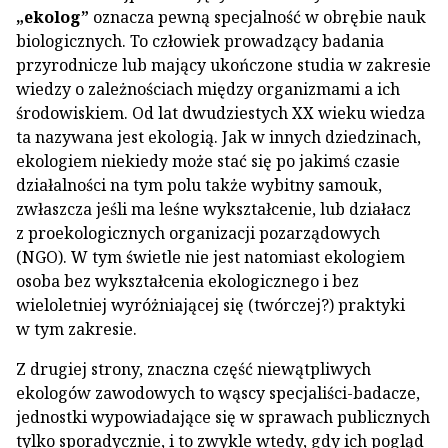
„ekolog”
oznacza pewną specjalność w obrębie nauk
biologicznych. To człowiek prowadzący badania
przyrodnicze lub mający ukończone studia w zakresie
wiedzy o zależnościach między organizmami a ich
środowiskiem. Od lat dwudziestych XX wieku wiedza
ta nazywana jest ekologią. Jak w innych dziedzinach,
ekologiem niekiedy może stać się po jakimś czasie
działalności na tym polu także wybitny samouk,
zwłaszcza jeśli ma leśne wykształcenie, lub działacz
z proekologicznych organizacji pozarządowych
(NGO). W tym świetle nie jest natomiast ekologiem
osoba bez wykształcenia ekologicznego i bez
wieloletniej wyróżniającej się (twórczej?) praktyki
w tym zakresie.
Z drugiej strony, znaczna część niewątpliwych
ekologów zawodowych to wąscy specjaliści-badacze,
jednostki wypowiadające się w sprawach publicznych
tylko sporadycznie, i to zwykle wtedy, gdy ich pogląd