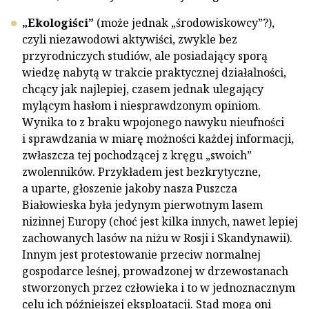
„Ekologiści”
(może jednak „środowiskowcy”?),
czyli niezawodowi aktywiści, zwykle bez
przyrodniczych studiów, ale posiadający sporą
wiedzę nabytą w trakcie praktycznej działalności,
chcący jak najlepiej, czasem jednak ulegający
mylącym hasłom i niesprawdzonym opiniom.
Wynika to z braku wpojonego nawyku nieufności
i sprawdzania w miarę możności każdej informacji,
zwłaszcza tej pochodzącej z kręgu „swoich”
zwolenników. Przykładem jest bezkrytyczne,
a uparte, głoszenie jakoby nasza Puszcza
Białowieska była jedynym pierwotnym lasem
nizinnej Europy (choć jest kilka innych, nawet lepiej
zachowanych lasów na niżu w Rosji i Skandynawii).
Innym jest protestowanie przeciw normalnej
gospodarce leśnej, prowadzonej w drzewostanach
stworzonych przez człowieka i to w jednoznacznym
celu ich późniejszej eksploatacji. Stąd mogą oni