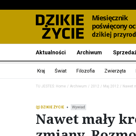
Aktualności
Archiwum
Sprzeda
Kraj
Świat
Filozofia
Zwierzęta
TU JESTEŚ:
Home
Archiwum
2012
Maj 2012
Nawet m
•
DZIKIE ŻYCIE
Wywiad
Nawet mały kro
zmiany. Rozmo