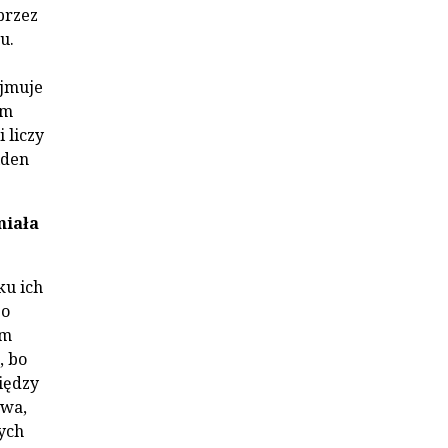
przez
u.
ejmuje
em
 liczy
lden
miała
ku ich
go
ym
, bo
iędzy
ewa,
tych