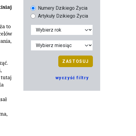
isiaj
Numery Dzikiego Życia
Artykuły Dzikiego Życia
ża to
celów
ania,
ZASTOSUJ
ząć.
,
tutaj
wyczyść filtry
da
sał
ima,