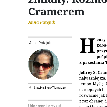
Cramerem
Anna Patejuk
H
enry
Anna Patejuk
zobac
przy
pośpi
z przesłania
Jeffrey S. Cra
najważniejsza, 
tempo. Myślę, ż
Slawika.Biuro.Tlumaczen
dzisiejszych l
rozważnie jak 
z raz obranej 
Udostępnij artykuł
cicho i bez zam