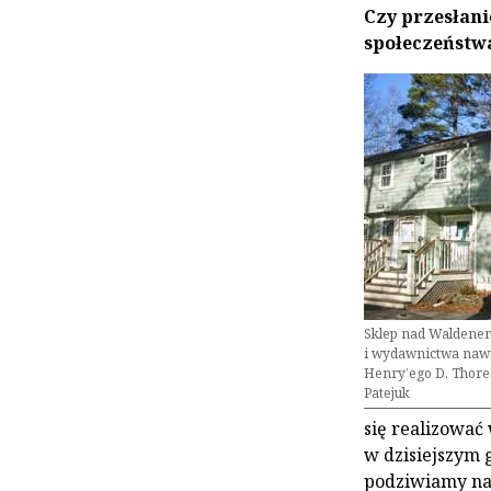
Czy przesłan
społeczeństw
Sklep nad Waldenem
i wydawnictwa nawią
Henry’ego D. Thorea
Patejuk
się realizować 
w dzisiejszym 
podziwiamy nas