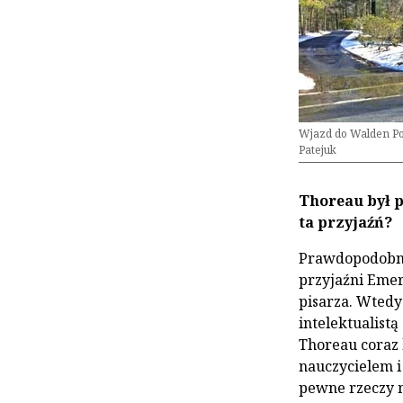
Wjazd do Walden Po
Patejuk
Thoreau był p
ta przyjaźń?
Prawdopodobni
przyjaźni Emer
pisarza. Wtedy
intelektualistą
Thoreau coraz 
nauczycielem i
pewne rzeczy m