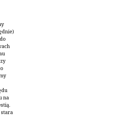
ny
ędnie)
 do
wach
au
czy
to
amy
ędu
u na
stią.
 stara