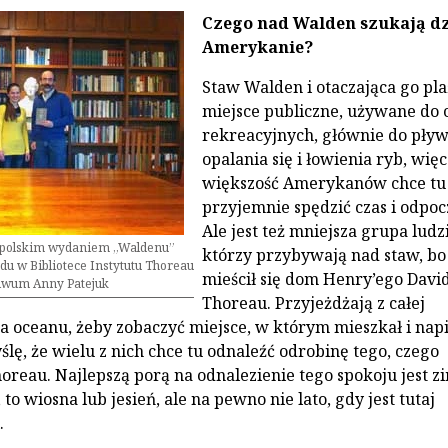
Czego nad Walden szukają dz
Amerykanie?
Staw Walden i otaczająca go pla
miejsce publiczne, używane do 
rekreacyjnych, głównie do pływ
opalania się i łowienia ryb, więc
większość Amerykanów chce tu
przyjemnie spędzić czas i odpoc
Ale jest też mniejsza grupa ludzi
z polskim wydaniem „Waldenu”
którzy przybywają nad staw, bo 
u w Bibliotece Instytutu Thoreau
mieścił się dom Henry’ego Davi
hiwum Anny Patejuk
Thoreau. Przyjeżdżają z całej
a oceanu, żeby zobaczyć miejsce, w którym mieszkał i napi
lę, że wielu z nich chce tu odnaleźć odrobinę tego, czego
oreau. Najlepszą porą na odnalezienie tego spokoju jest z
, to wiosna lub jesień, ale na pewno nie lato, gdy jest tutaj
.