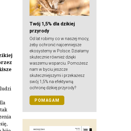
Twój 1,5% dla dzikiej
przyrody
Od lat robimy co w naszej mocy,
żeby ochronić najcenniejsze
ekosystemy w Polsce. Działamy
zikiej
skutecznie również dzięki
przez
waszemu wsparciu. Pomożesz
iższe
nam w byciu jeszcze
skuteczniejszymi i przekażesz
swój 1,5% na efektywną
ochronę dzikiej przyrody?
 ludzi
POMAGAM
dla
 tak
zenia
się,
 bije