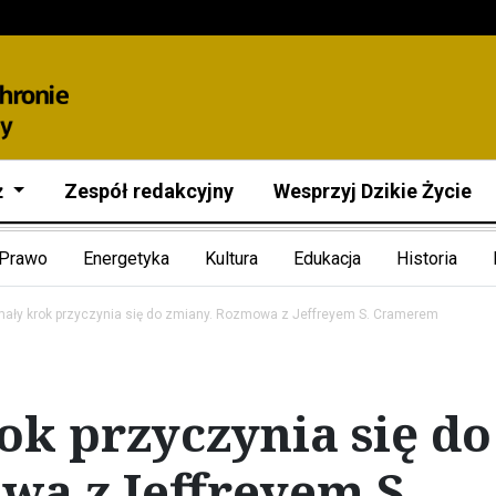
ż
Zespół redakcyjny
Wesprzyj Dzikie Życie
Prawo
Energetyka
Kultura
Edukacja
Historia
ały krok przyczynia się do zmiany. Rozmowa z Jeffreyem S. Cramerem
k przyczynia się do
wa z Jeffreyem S.