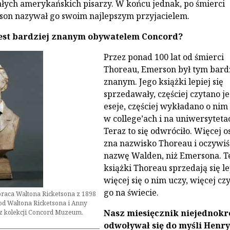
ych amerykańskich pisarzy. W końcu jednak, po śmierci
son nazywał go swoim najlepszym przyjacielem.
jest bardziej znanym obywatelem Concord?
Przez ponad 100 lat od śmierci
Thoreau, Emerson był tym bard
znanym. Jego książki lepiej się
sprzedawały, częściej czytano j
eseje, częściej wykładano o nim
w college’ach i na uniwersyteta
Teraz to się odwróciło. Więcej o
zna nazwisko Thoreau i oczywiś
nazwę Walden, niż Emersona. T
książki Thoreau sprzedają się le
więcej się o nim uczy, więcej czy
go na świecie.
praca Waltona Ricketsona z 1898
r od Waltona Ricketsona i Anny
Nasz miesięcznik niejednokr
, z kolekcji Concord Muzeum.
odwoływał się do myśli Henry