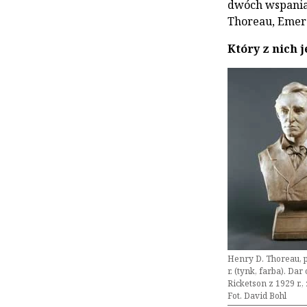
dwóch wspaniał
Thoreau, Emer
Który z nich 
Henry D. Thoreau, 
r. (tynk, farba). Da
Ricketson z 1929 r.
Fot. David Bohl