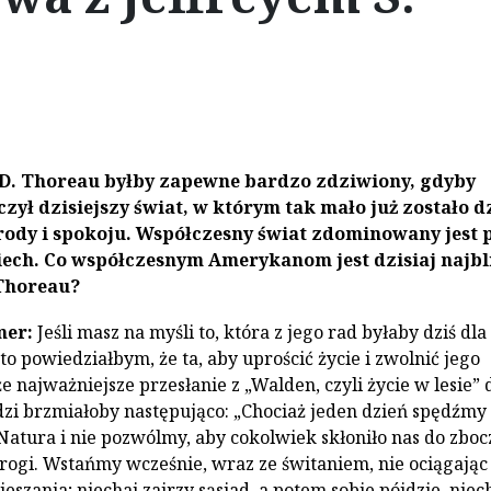
 D. Thoreau byłby zapewne bardzo zdziwiony, gdyby
zył dzisiejszy świat, w którym tak mało już zostało d
rody i spokoju. Współczesny świat zdominowany jest 
ech. Co współczesnym Amerykanom jest dzisiaj najbl
 Thoreau?
mer:
Jeśli masz na myśli to, która z jego rad byłaby dziś dla
to powiedziałbym, że ta, aby uprościć życie i zwolnić jego
e najważniejsze przesłanie z „Walden, czyli życie w lesie” 
udzi brzmiałoby następująco: „Chociaż jeden dzień spędźmy
Natura i nie pozwólmy, aby cokolwiek skłoniło nas do zboc
drogi. Wstańmy wcześnie, wraz ze świtaniem, nie ociągając 
ieszania; niechaj zajrzy sąsiad, a potem sobie pójdzie, niech