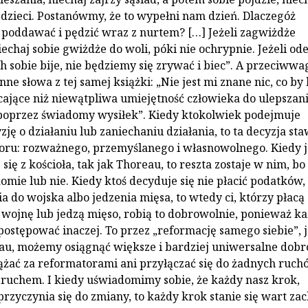
 dzieci. Postanówmy, że to wypełni nam dzień. Dlaczegóż
 poddawać i pędzić wraz z nurtem? […] Jeżeli zagwiżdże
echaj sobie gwiżdże do woli, póki nie ochrypnie. Jeżeli od
h sobie bije, nie będziemy się zrywać i biec”. A przeciwwa
nne słowa z tej samej książki: „Nie jest mi znane nic, co by
cające niż niewątpliwa umiejętność człowieka do ulepszan
poprzez świadomy wysiłek”. Kiedy ktokolwiek podejmuje
ę o działaniu lub zaniechaniu działania, to ta decyzja sta
oru: rozważnego, przemyślanego i własnowolnego. Kiedy 
się z kościoła, tak jak Thoreau, to reszta zostaje w nim, bo
omie lub nie. Kiedy ktoś decyduje się nie płacić podatków,
a do wojska albo jedzenia mięsa, to wtedy ci, którzy płacą
a wojnę lub jedzą mięso, robią to dobrowolnie, ponieważ k
postępować inaczej. To przez „reformację samego siebie”, j
u, możemy osiągnąć większe i bardziej uniwersalne dobr
ążać za reformatorami ani przyłączać się do żadnych ruch
 ruchem. I kiedy uświadomimy sobie, że każdy nasz krok,
przyczynia się do zmiany, to każdy krok stanie się wart za