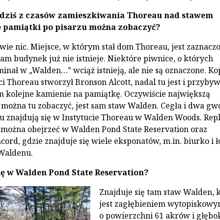
o dziś z czasów zamieszkiwania Thoreau nad stawem
e pamiątki po pisarzu można zobaczyć?
awie nic. Miejsce, w którym stał dom Thoreau, jest zaznacz
sam budynek już nie istnieje. Niektóre piwnice, o których
nał w „Walden…” wciąż istnieją, ale nie są oznaczone. Kop
ci Thoreau stworzył Bronson Alcott, nadal tu jest i przyby
m kolejne kamienie na pamiątkę. Oczywiście największą
 można tu zobaczyć, jest sam staw Walden. Cegła i dwa gw
 znajdują się w Instytucie Thoreau w Walden Woods. Repl
można obejrzeć w Walden Pond State Reservation oraz
rd, gdzie znajduje się wiele eksponatów, m.in. biurko i ł
Waldenu.
ię w Walden Pond State Reservation?
Znajduje się tam staw Walden, 
jest zagłębieniem wytopiskow
o powierzchni 61 akrów i głębo