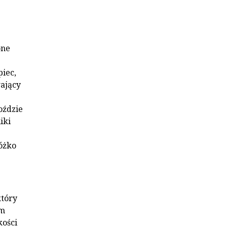
one
iec,
wający
oździe
iki
óżko
który
ym
kości