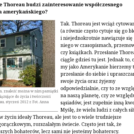
ie Thoreau budzi zainteresowanie współczesnego
a amerykańskiego?
Tak. Thoreau jest wciąż cytowa
(a równie często cytuje się go bł
i niejednokrotnie nawiązuje się
niego w czasopismach, przemo
czy książkach. Przesłanie Thore
ciągle gdzieś tu jest. Jednak to, 
my jako Amerykanie bierzemy 
przesłanie do siebie i upraszcz
swoje życia oraz żyjemy
odpowiedzialnie, czy to ze wzgl
, znaleźć można w nim pamiątki
na naszą planetę, czy ze względ
zujące do życia i twórczości
u, styczeń 2012 r. Fot. Anna
sąsiadów, jest zupełnie inną kwe
Myślę, że wielu ludzi z całych sił
w życiu ideały Thoreau, ale jest to o wiele trudniejsze
gorączkowym, rozszalałym świecie. Często jest tak, że
zych bohaterów, lecz sami nie jesteśmy bohaterscy.