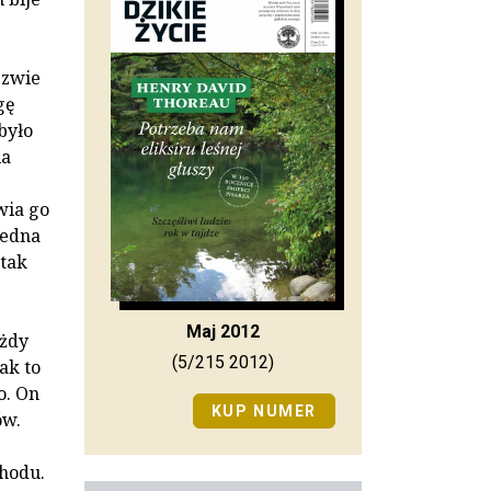
ezwie
gę
 było
ia
wia go
jedna
 tak
Maj 2012
ażdy
(5/215 2012)
ak to
o. On
KUP NUMER
ów.
chodu.