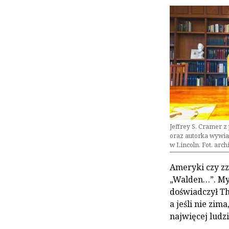
Jeffrey S. Cramer 
oraz autorka wywiad
w Lincoln. Fot. arc
Ameryki czy zz
„Walden…”. Myś
doświadczył Th
a jeśli nie zima
najwięcej ludzi