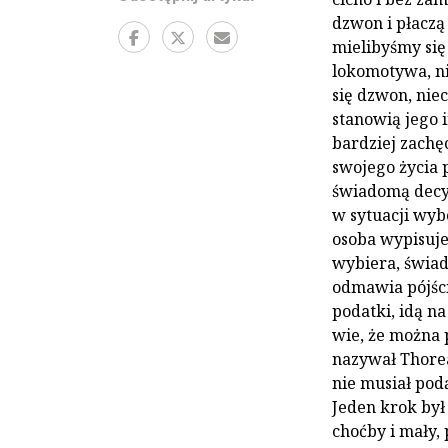
dzwon i płaczą
mielibyśmy się
lokomotywa, ni
się dzwon, niec
stanowią jego i
bardziej zachę
swojego życia 
świadomą decyzj
w sytuacji wyb
osoba wypisuje 
wybiera, świad
odmawia pójści
podatki, idą n
wie, że można 
nazywał Thorea
nie musiał pod
Jeden krok był
choćby i mały, 