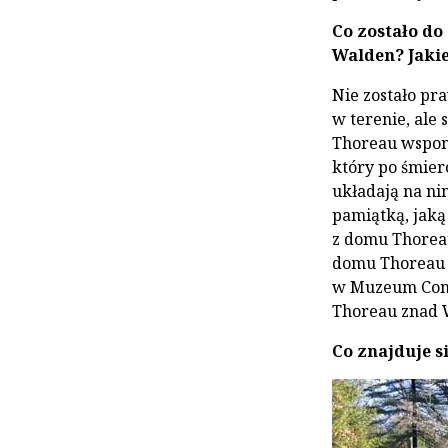
Co zostało d
Walden? Jaki
Nie zostało pr
w terenie, ale 
Thoreau wspomi
który po śmier
układają na ni
pamiątką, jaką
z domu Thoreau
domu Thoreau 
w Muzeum Conco
Thoreau znad 
Co znajduje s