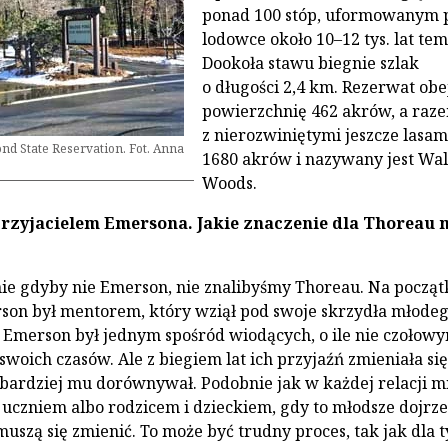
ponad 100 stóp, uformowanym 
lodowce około 10–12 tys. lat tem
Dookoła stawu biegnie szlak
o długości 2,4 km. Rezerwat ob
powierzchnię 462 akrów, a raz
z nierozwiniętymi jeszcze lasami
nd State Reservation. Fot. Anna
1680 akrów i nazywany jest Wa
Woods.
rzyjacielem Emersona. Jakie znaczenie dla Thoreau 
e gdyby nie Emerson, nie znalibyśmy Thoreau. Na począt
son był mentorem, który wziął pod swoje skrzydła młode
 Emerson był jednym spośród wiodących, o ile nie czołow
 swoich czasów. Ale z biegiem lat ich przyjaźń zmieniała się
bardziej mu dorównywał. Podobnie jak w każdej relacji m
 uczniem albo rodzicem i dzieckiem, gdy to młodsze dojrz
uszą się zmienić. To może być trudny proces, tak jak dla 