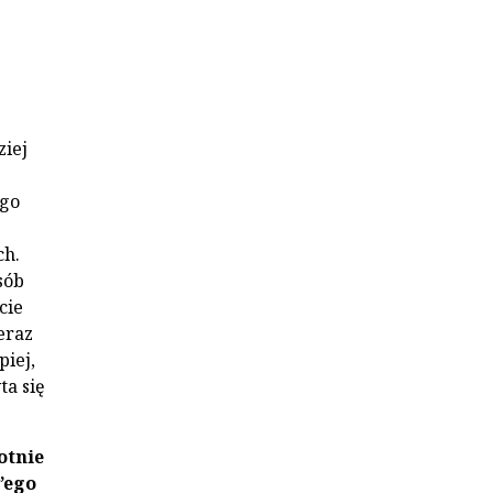
ziej
ego
ch.
sób
cie
eraz
piej,
ta się
otnie
’ego