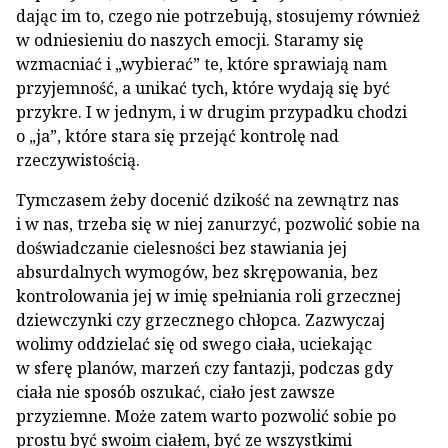
dając im to, czego nie potrzebują, stosujemy również
w odniesieniu do naszych emocji. Staramy się
wzmacniać i „wybierać” te, które sprawiają nam
przyjemność, a unikać tych, które wydają się być
przykre. I w jednym, i w drugim przypadku chodzi
o „ja”, które stara się przejąć kontrolę nad
rzeczywistością.
Tymczasem żeby docenić dzikość na zewnątrz nas
i w nas, trzeba się w niej zanurzyć, pozwolić sobie na
doświadczanie cielesności bez stawiania jej
absurdalnych wymogów, bez skrępowania, bez
kontrolowania jej w imię spełniania roli grzecznej
dziewczynki czy grzecznego chłopca. Zazwyczaj
wolimy oddzielać się od swego ciała, uciekając
w sferę planów, marzeń czy fantazji, podczas gdy
ciała nie sposób oszukać, ciało jest zawsze
przyziemne. Może zatem warto pozwolić sobie po
prostu być swoim ciałem, być ze wszystkimi