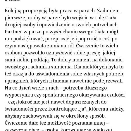
Kolejną propozycją była praca w parach. Zadaniem
pierwszej osoby w parze było wejście w rolę Ciała
drugiej osoby i opowiedzenie o swoich potrzebach.
Partner w parze po wysłuchaniu swego Ciała mógł
mu podziękować, przeprosić je i poprosić o coś, po
czym następowała zamiana ról. Ćwiczenie to wielu
osobom pozwoliło uzmysłowić sobie presję, jakiej
sami siebie poddają. To dobry moment na dokonanie
swoistego rachunku sumienia. Dla niektórych była to
też okazja do uświadomienia sobie własnych potrzeb
i pragnień, których istnienia nawet nie podejrzewali.
Na co dzień wiele z nich – potrzeba dłuższego
wypoczynku czy spontanicznego okazywania czułości
– częstokroć nie jest nawet dopuszczanych do
świadomości przez kontrolujące „ja”, któremu zależy,
abyśmy zachowywali się w określony sposób.
Ćwiczenie dało też możliwość poznania innej –
zazwyczaj obcej – osoby, korzystając w większej