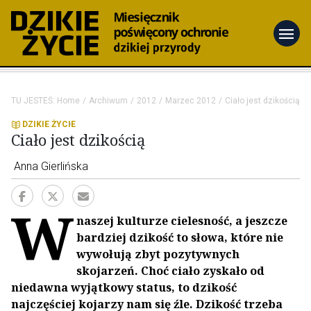
menu
TU JESTEŚ:
Home
Archiwum
2012
Marzec 2012
Ciało jest dzikością
DZIKIE ŻYCIE
Ciało jest dzikością
Anna Gierlińska
W
naszej kulturze cielesność, a jeszcze
bardziej dzikość to słowa, które nie
wywołują zbyt pozytywnych
skojarzeń. Choć ciało zyskało od
niedawna wyjątkowy status, to dzikość
najczęściej kojarzy nam się źle. Dzikość trzeba