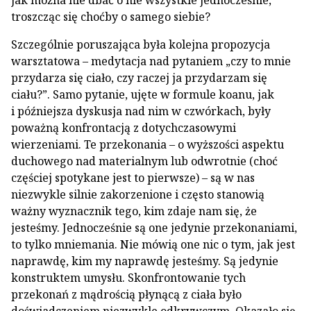
jak można nie dbać o nie wszystkie jednocześnie,
troszcząc się choćby o samego siebie?
Szczególnie poruszająca była kolejna propozycja
warsztatowa – medytacja nad pytaniem „czy to mnie
przydarza się ciało, czy raczej ja przydarzam się
ciału?”. Samo pytanie, ujęte w formule koanu, jak
i późniejsza dyskusja nad nim w czwórkach, były
poważną konfrontacją z dotychczasowymi
wierzeniami. Te przekonania – o wyższości aspektu
duchowego nad materialnym lub odwrotnie (choć
częściej spotykane jest to pierwsze) – są w nas
niezwykle silnie zakorzenione i często stanowią
ważny wyznacznik tego, kim zdaje nam się, że
jesteśmy. Jednocześnie są one jedynie przekonaniami,
to tylko mniemania. Nie mówią one nic o tym, jak jest
naprawdę, kim my naprawdę jesteśmy. Są jedynie
konstruktem umysłu. Skonfrontowanie tych
przekonań z mądrością płynącą z ciała było