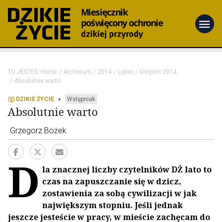
menu
TU JESTEŚ:
Home
Archiwum
2014
Lipiec / sierpień 2014
Absolutnie warto
•
DZIKIE ŻYCIE
Wstępniak
Absolutnie warto
Grzegorz Bożek
D
la znacznej liczby czytelników DŻ lato to
czas na zapuszczanie się w dzicz,
zostawienia za sobą cywilizacji w jak
największym stopniu. Jeśli jednak
jeszcze jesteście w pracy, w mieście zachęcam do