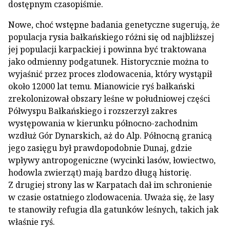
dostępnym czasopiśmie.
Nowe, choć wstępne badania genetyczne sugerują, że
populacja rysia bałkańskiego różni się od najbliższej
jej populacji karpackiej i powinna być traktowana
jako odmienny podgatunek. Historycznie można to
wyjaśnić przez proces zlodowacenia, który wystąpił
około 12000 lat temu. Mianowicie ryś bałkański
zrekolonizował obszary leśne w południowej części
Półwyspu Bałkańskiego i rozszerzył zakres
występowania w kierunku północno-zachodnim
wzdłuż Gór Dynarskich, aż do Alp. Północną granicą
jego zasięgu był prawdopodobnie Dunaj, gdzie
wpływy antropogeniczne (wycinki lasów, łowiectwo,
hodowla zwierząt) mają bardzo długą historię.
Z drugiej strony las w Karpatach dał im schronienie
w czasie ostatniego zlodowacenia. Uważa się, że lasy
te stanowiły refugia dla gatunków leśnych, takich jak
właśnie ryś.