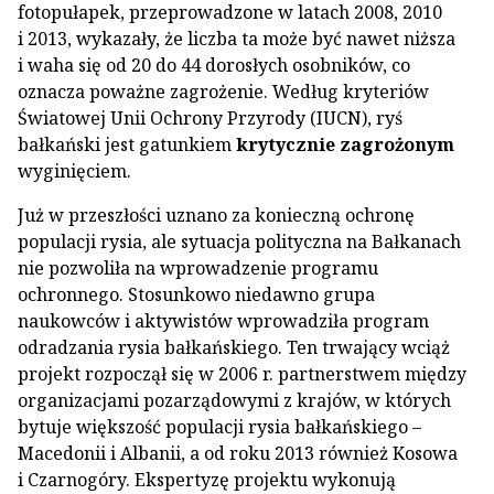
fotopułapek, przeprowadzone w latach 2008, 2010
i 2013, wykazały, że liczba ta może być nawet niższa
i waha się od 20 do 44 dorosłych osobników, co
oznacza poważne zagrożenie. Według kryteriów
Światowej Unii Ochrony Przyrody (IUCN), ryś
bałkański jest gatunkiem
krytycznie zagrożonym
wyginięciem.
Już w przeszłości uznano za konieczną ochronę
populacji rysia, ale sytuacja polityczna na Bałkanach
nie pozwoliła na wprowadzenie programu
ochronnego. Stosunkowo niedawno grupa
naukowców i aktywistów wprowadziła program
odradzania rysia bałkańskiego. Ten trwający wciąż
projekt rozpoczął się w 2006 r. partnerstwem między
organizacjami pozarządowymi z krajów, w których
bytuje większość populacji rysia bałkańskiego –
Macedonii i Albanii, a od roku 2013 również Kosowa
i Czarnogóry. Ekspertyzę projektu wykonują