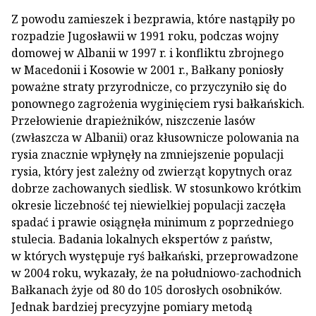
Z powodu zamieszek i bezprawia, które nastąpiły po
rozpadzie Jugosławii w 1991 roku, podczas wojny
domowej w Albanii w 1997 r. i konfliktu zbrojnego
w Macedonii i Kosowie w 2001 r., Bałkany poniosły
poważne straty przyrodnicze, co przyczyniło się do
ponownego zagrożenia wyginięciem rysi bałkańskich.
Przełowienie drapieżników, niszczenie lasów
(zwłaszcza w Albanii) oraz kłusownicze polowania na
rysia znacznie wpłynęły na zmniejszenie populacji
rysia, który jest zależny od zwierząt kopytnych oraz
dobrze zachowanych siedlisk. W stosunkowo krótkim
okresie liczebność tej niewielkiej populacji zaczęła
spadać i prawie osiągnęła minimum z poprzedniego
stulecia. Badania lokalnych ekspertów z państw,
w których występuje ryś bałkański, przeprowadzone
w 2004 roku, wykazały, że na południowo-zachodnich
Bałkanach żyje od 80 do 105 dorosłych osobników.
Jednak bardziej precyzyjne pomiary metodą