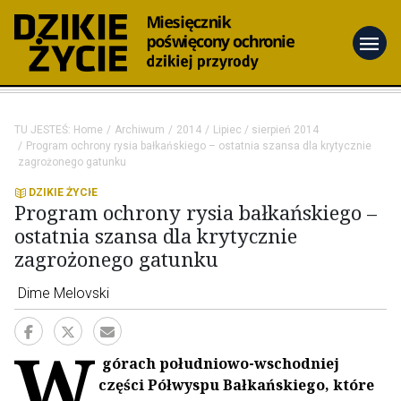
menu
TU JESTEŚ:
Home
Archiwum
2014
Lipiec / sierpień 2014
Program ochrony rysia bałkańskiego – ostatnia szansa dla krytycznie
zagrożonego gatunku
DZIKIE ŻYCIE
Program ochrony rysia bałkańskiego –
ostatnia szansa dla krytycznie
zagrożonego gatunku
Dime Melovski
W
górach południowo-wschodniej
części Półwyspu Bałkańskiego, które