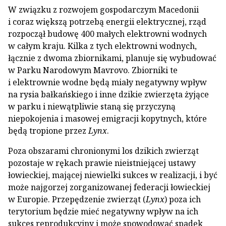
W związku z rozwojem gospodarczym Macedonii
i coraz większą potrzebą energii elektrycznej, rząd
rozpoczął budowę 400 małych elektrowni wodnych
w całym kraju. Kilka z tych elektrowni wodnych,
łącznie z dwoma zbiornikami, planuje się wybudować
w Parku Narodowym Mavrovo. Zbiorniki te
i elektrownie wodne będą miały negatywny wpływ
na rysia bałkańskiego i inne dzikie zwierzęta żyjące
w parku i niewątpliwie staną się przyczyną
niepokojenia i masowej emigracji kopytnych, które
będą tropione przez
Lynx
.
Poza obszarami chronionymi los dzikich zwierząt
pozostaje w rękach prawie nieistniejącej ustawy
łowieckiej, mającej niewielki sukces w realizacji, i być
może najgorzej zorganizowanej federacji łowieckiej
w Europie. Przepędzenie zwierząt (
Lynx
) poza ich
terytorium będzie mieć negatywny wpływ na ich
sukces reprodukcyjny i może spowodować spadek