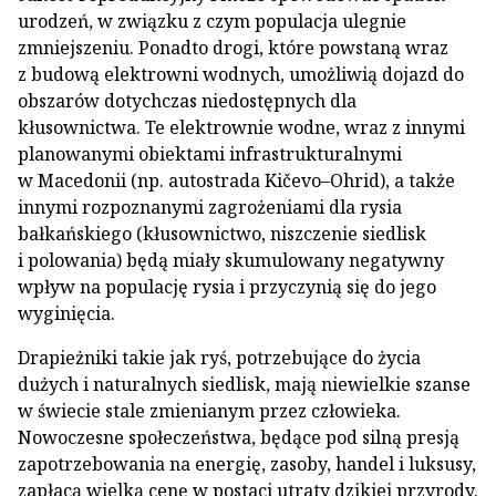
urodzeń, w związku z czym populacja ulegnie
zmniejszeniu. Ponadto drogi, które powstaną wraz
z budową elektrowni wodnych, umożliwią dojazd do
obszarów dotychczas niedostępnych dla
kłusownictwa. Te elektrownie wodne, wraz z innymi
planowanymi obiektami infrastrukturalnymi
w Macedonii (np. autostrada Kičevo–Ohrid), a także
innymi rozpoznanymi zagrożeniami dla rysia
bałkańskiego (kłusownictwo, niszczenie siedlisk
i polowania) będą miały skumulowany negatywny
wpływ na populację rysia i przyczynią się do jego
wyginięcia.
Drapieżniki takie jak ryś, potrzebujące do życia
dużych i naturalnych siedlisk, mają niewielkie szanse
w świecie stale zmienianym przez człowieka.
Nowoczesne społeczeństwa, będące pod silną presją
zapotrzebowania na energię, zasoby, handel i luksusy,
zapłacą wielką cenę w postaci utraty dzikiej przyrody.