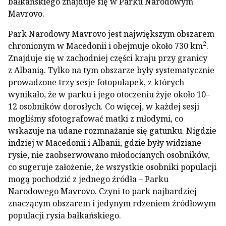
bałkańskiego znajduje się w Parku Narodowym
Mavrovo.
Park Narodowy Mavrovo jest największym obszarem
2
chronionym w Macedonii i obejmuje około 730 km
.
Znajduje się w zachodniej części kraju przy granicy
z Albanią. Tylko na tym obszarze były systematycznie
prowadzone trzy sesje fotopułapek, z których
wynikało, że w parku i jego otoczeniu żyje około 10–
12 osobników dorosłych. Co więcej, w każdej sesji
mogliśmy sfotografować matki z młodymi, co
wskazuje na udane rozmnażanie się gatunku. Nigdzie
indziej w Macedonii i Albanii, gdzie były widziane
rysie, nie zaobserwowano młodocianych osobników,
co sugeruje założenie, że wszystkie osobniki populacji
mogą pochodzić z jednego źródła – Parku
Narodowego Mavrovo. Czyni to park najbardziej
znaczącym obszarem i jedynym rdzeniem źródłowym
populacji rysia bałkańskiego.