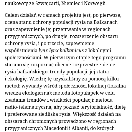
naukowcy ze Szwajcarii, Niemiec i Norwegii.
Celem działań w ramach projektu jest, po pierwsze,
ocena stanu ochrony populacji rysia na Bałkanach
oraz zapewnienie jej przetrwania w regionach
przygranicznych, po drugie, rozszerzenie obszaru
ochrony rysia, i po trzecie, zapewnienie
współistnienia
lynx lynx balkanicus
z lokalnymi
społecznościami. W pierwszym etapie tego programu
starano się rozpoznać obecne rozprzestrzenienie
rysia bałkańskiego, trendy populacji, jej status
i ekologię. Wiedzę tę uzyskaliśmy za pomocą kilku
metod: wywiady wśród społeczności lokalnej (lokalna
wiedza ekologiczna); metoda fotopułapek w celu
zbadania trendów i wielkości populacji; metoda
radio-telemetryczna, aby poznać terytorialność, dietę
i preferowane siedliska rysia. Większość działań na
obszarach chronionych prowadzono w regionach
przygranicznych Macedonii i Albanii, do których