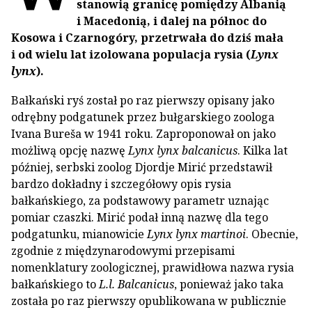
stanowią granicę pomiędzy Albanią
i Macedonią, i dalej na północ do
Kosowa i Czarnogóry, przetrwała do dziś mała
i od wielu lat izolowana populacja rysia (
Lynx
lynx
).
Bałkański ryś został po raz pierwszy opisany jako
odrębny podgatunek przez bułgarskiego zoologa
Ivana Bureša w 1941 roku. Zaproponował on jako
możliwą opcję nazwę
Lynx lynx balcanicus
. Kilka lat
później, serbski zoolog Djordje Mirić przedstawił
bardzo dokładny i szczegółowy opis rysia
bałkańskiego, za podstawowy parametr uznając
pomiar czaszki. Mirić podał inną nazwę dla tego
podgatunku, mianowicie
Lynx lynx martinoi
. Obecnie,
zgodnie z międzynarodowymi przepisami
nomenklatury zoologicznej, prawidłowa nazwa rysia
bałkańskiego to
L.l. Balcanicus
, ponieważ jako taka
została po raz pierwszy opublikowana w publicznie