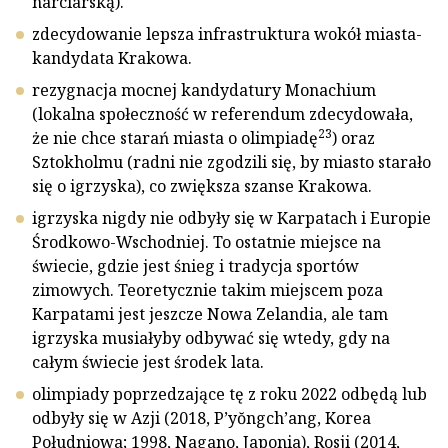
narciarską).
zdecydowanie lepsza infrastruktura wokół miasta-
kandydata Krakowa.
rezygnacja mocnej kandydatury Monachium
(lokalna społeczność w referendum zdecydowała,
23
że nie chce starań miasta o olimpiadę
) oraz
Sztokholmu (radni nie zgodzili się, by miasto starało
się o igrzyska), co zwiększa szanse Krakowa.
igrzyska nigdy nie odbyły się w Karpatach i Europie
Środkowo-Wschodniej. To ostatnie miejsce na
świecie, gdzie jest śnieg i tradycja sportów
zimowych. Teoretycznie takim miejscem poza
Karpatami jest jeszcze Nowa Zelandia, ale tam
igrzyska musiałyby odbywać się wtedy, gdy na
całym świecie jest środek lata.
olimpiady poprzedzające tę z roku 2022 odbędą lub
odbyły się w Azji (2018, P’yŏngch’ang, Korea
Południowa; 1998, Nagano, Japonia), Rosji (2014,