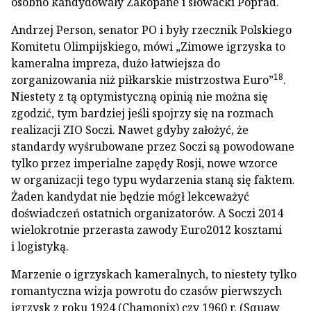
osobno kandydowały Zakopane i słowacki Poprad.
Andrzej Person, senator PO i były rzecznik Polskiego
Komitetu Olimpijskiego, mówi „Zimowe igrzyska to
kameralna impreza, dużo łatwiejsza do
18
zorganizowania niż piłkarskie mistrzostwa Euro”
.
Niestety z tą optymistyczną opinią nie można się
zgodzić, tym bardziej jeśli spojrzy się na rozmach
realizacji ZIO Soczi. Nawet gdyby założyć, że
standardy wyśrubowane przez Soczi są powodowane
tylko przez imperialne zapędy Rosji, nowe wzorce
w organizacji tego typu wydarzenia staną się faktem.
Żaden kandydat nie będzie mógł lekceważyć
doświadczeń ostatnich organizatorów. A Soczi 2014
wielokrotnie przerasta zawody Euro2012 kosztami
i logistyką.
Marzenie o igrzyskach kameralnych, to niestety tylko
romantyczna wizja powrotu do czasów pierwszych
igrzysk z roku 1924 (Chamonix) czy 1960 r. (Squaw