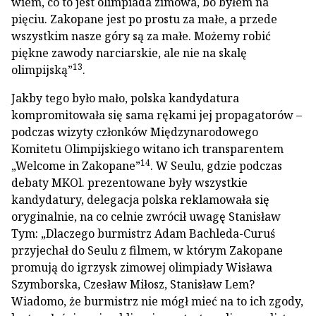
wiem, co to jest olimpiada zimowa, bo byłem na
pięciu. Zakopane jest po prostu za małe, a przede
wszystkim nasze góry są za małe. Możemy robić
piękne zawody narciarskie, ale nie na skalę
13
olimpijską”
.
Jakby tego było mało, polska kandydatura
kompromitowała się sama rękami jej propagatorów –
podczas wizyty członków Międzynarodowego
Komitetu Olimpijskiego witano ich transparentem
14
„Welcome in Zakopane”
. W Seulu, gdzie podczas
debaty MKOl. prezentowane były wszystkie
kandydatury, delegacja polska reklamowała się
oryginalnie, na co celnie zwrócił uwagę Stanisław
Tym: „Dlaczego burmistrz Adam Bachleda-Curuś
przyjechał do Seulu z filmem, w którym Zakopane
promują do igrzysk zimowej olimpiady Wisława
Szymborska, Czesław Miłosz, Stanisław Lem?
Wiadomo, że burmistrz nie mógł mieć na to ich zgody,