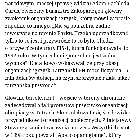
narodowym. Inaczej sprawę widział Adam Bachleda-
Curuś, ówczesny burmistrz Zakopanego i główny
zwolennik organizacji igrzysk, który mówił w prasie
zupełnie co innego: „Nie są potrzebne żadne
inwestycje na terenie Parku. Trzeba uporządkować
tylko to co jest i przywrócić to co było. Chodzi
o przywrócenie trasy FIS-1, która funkcjonowała do
1962 roku. W tym celu niepotrzebna jest żadna
wycinka”. Dodatkowo wskazywał, że przy okazji
organizacji igrzysk Tatrzański PN może liczyć na 15
mln dolarów dotacji, na czym skorzystać miała także
4
tatrzańska przyroda
.
Głównie ten element – wejście w tereny chronione –
zadecydował o fali protestów przeciwko organizacji
olimpiady w Tatrach. Skonsolidowało się środowisko
przyrodników i organizacji społecznych. Z inicjatywy
Stowarzyszenia Pracownia na rzecz Wszystkich Istot
w 1998 roku powstał „Apel o opamiętanie”, który