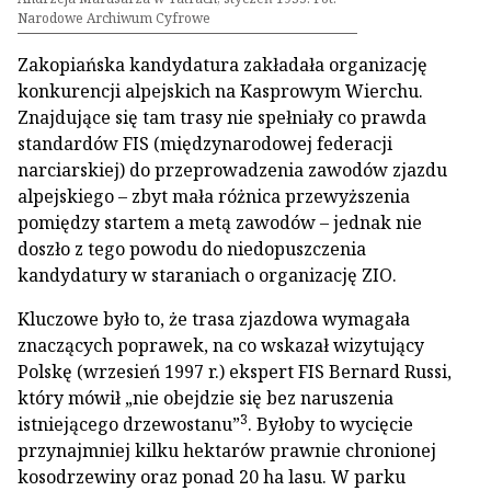
Narodowe Archiwum Cyfrowe
Zakopiańska kandydatura zakładała organizację
konkurencji alpejskich na Kasprowym Wierchu.
Znajdujące się tam trasy nie spełniały co prawda
standardów FIS (międzynarodowej federacji
narciarskiej) do przeprowadzenia zawodów zjazdu
alpejskiego – zbyt mała różnica przewyższenia
pomiędzy startem a metą zawodów – jednak nie
doszło z tego powodu do niedopuszczenia
kandydatury w staraniach o organizację ZIO.
Kluczowe było to, że trasa zjazdowa wymagała
znaczących poprawek, na co wskazał wizytujący
Polskę (wrzesień 1997 r.) ekspert FIS Bernard Russi,
który mówił „nie obejdzie się bez naruszenia
3
istniejącego drzewostanu”
. Byłoby to wycięcie
przynajmniej kilku hektarów prawnie chronionej
kosodrzewiny oraz ponad 20 ha lasu. W parku