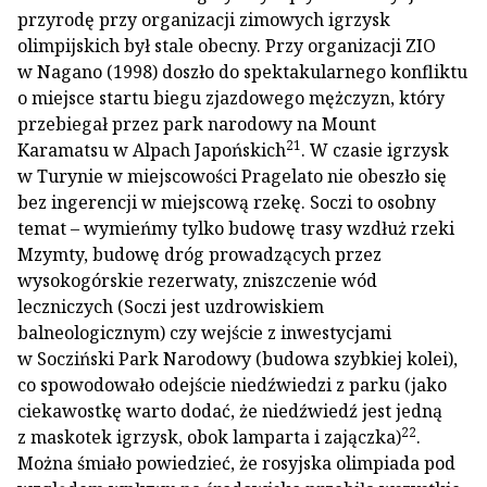
przyrodę przy organizacji zimowych igrzysk
olimpijskich był stale obecny. Przy organizacji ZIO
w Nagano (1998) doszło do spektakularnego konfliktu
o miejsce startu biegu zjazdowego mężczyzn, który
przebiegał przez park narodowy na Mount
21
Karamatsu w Alpach Japońskich
. W czasie igrzysk
w Turynie w miejscowości Pragelato nie obeszło się
bez ingerencji w miejscową rzekę. Soczi to osobny
temat – wymieńmy tylko budowę trasy wzdłuż rzeki
Mzymty, budowę dróg prowadzących przez
wysokogórskie rezerwaty, zniszczenie wód
leczniczych (Soczi jest uzdrowiskiem
balneologicznym) czy wejście z inwestycjami
w Socziński Park Narodowy (budowa szybkiej kolei),
co spowodowało odejście niedźwiedzi z parku (jako
ciekawostkę warto dodać, że niedźwiedź jest jedną
22
z maskotek igrzysk, obok lamparta i zajączka)
.
Można śmiało powiedzieć, że rosyjska olimpiada pod