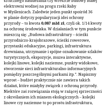
sztucznego naśnieżania czy wreszcie budowy małej
elektrowni wodnej na progu rzeki Raby
w Myślenicach. Zaledwie jeden punkt spośród 36
w planie dotyczy popularyzacji idei ochrony
przyrody – to kwota
0,087 mld zł
, czyli ok. 1/14 kwoty
na ochronę środowiska. W działaniach w tym punkcie
mieszczą się: „Budowa infrastruktury – ścieżki
przyrodniczo-krajobrazowe, ścieżki rowerowe,
przystanki edukacyjne, parkingi, infrastruktura
drewniana, utrzymanie i spójne oznakowanie szlaków
turystycznych, ekspozycje, muzea interaktywne,
kolejki linowe, kolejki naziemne, punkty widokowe,
stworzenie sieci infrastrukturalno-informacyjnych
pomiędzy poszczególnymi parkami itp.”. Napiszmy
wprost – budżet praktycznie nie zawiera takich
działań, które miałyby związek z ochroną przyrody.
Niektóre zaś rozwiązania stoją w rażącej sprzeczności
z określaniem ich mianem ekologicznych – kolejki
linowe czy naziemne to po prostu infrastruktura,