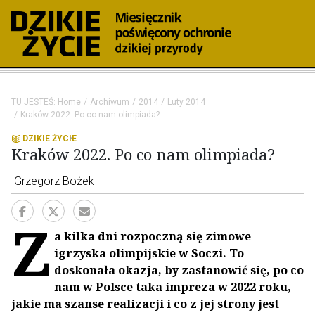
TU JESTEŚ:
Home
Archiwum
2014
Luty 2014
Kraków 2022. Po co nam olimpiada?
DZIKIE ŻYCIE
Kraków 2022. Po co nam olimpiada?
Grzegorz Bożek
Z
a kilka dni rozpoczną się zimowe
igrzyska olimpijskie w Soczi. To
doskonała okazja, by zastanowić się, po co
nam w Polsce taka impreza w 2022 roku,
jakie ma szanse realizacji i co z jej strony jest