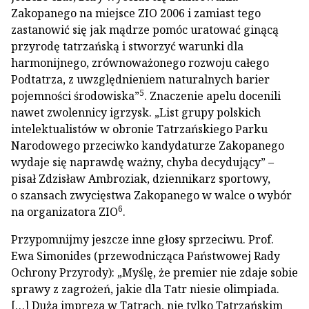
Zakopanego na miejsce ZIO 2006 i zamiast tego
zastanowić się jak mądrze pomóc uratować ginącą
przyrodę tatrzańską i stworzyć warunki dla
harmonijnego, zrównoważonego rozwoju całego
Podtatrza, z uwzględnieniem naturalnych barier
5
pojemności środowiska”
. Znaczenie apelu docenili
nawet zwolennicy igrzysk. „List grupy polskich
intelektualistów w obronie Tatrzańskiego Parku
Narodowego przeciwko kandydaturze Zakopanego
wydaje się naprawdę ważny, chyba decydujący” –
pisał Zdzisław Ambroziak, dziennikarz sportowy,
o szansach zwycięstwa Zakopanego w walce o wybór
6
na organizatora ZIO
.
Przypomnijmy jeszcze inne głosy sprzeciwu. Prof.
Ewa Simonides (przewodnicząca Państwowej Rady
Ochrony Przyrody): „Myślę, że premier nie zdaje sobie
sprawy z zagrożeń, jakie dla Tatr niesie olimpiada.
[…] Duża impreza w Tatrach, nie tylko Tatrzańskim