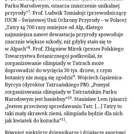
Parku Narodowym, oznacza zniszczenie unikalnej
7
przyrody”
. Prof. Ludwik Tomiałojć (przewodniczący
IUCN – Światowej Unii Ochrony Przyrody – w Polsce):
„Tatry są 700 razy mniejsze od Alp, dlatego
najmniejsza nawet dewastacja przyrody spowoduje
znacznie większe szkody, niż gdyby stało się to
8
w Alpach”
. Prof. Zbigniew Mirek (prezes Polskiego
Towarzystwa Botanicznego) podkreślał, że
zorganizowanie olimpiady w Tatrach może
doprowadzić do wycięcia 30 tys. drzew, z czym
9
botanicy nie mogą się zgodzić
. Wojciech Gąsienica-
Byrcyn (dyrektor Tatrzańskiego PN): „Pomysł
zorganizowania olimpiady w Tatrzańskim Parku
10
Narodowym jest haniebny”
. Stanisław Lem (pisarz):
„Jestem przeciwny sprzedawaniu Tatr. […] Tatry to
taki mały skrawek ziemi, olimpiada będzie dla nich
11
jak kwiatek do kożucha”
.
Również niektórzy dziennikarze i działacze sportowi