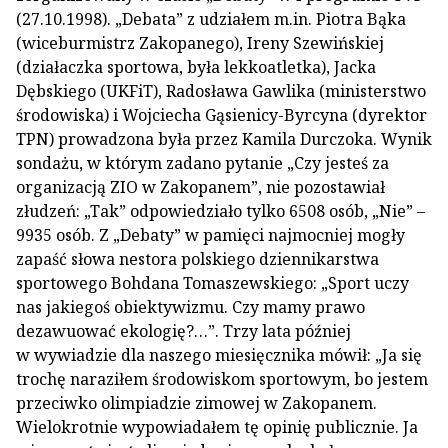
(27.10.1998). „Debata” z udziałem m.in. Piotra Bąka
(wiceburmistrz Zakopanego), Ireny Szewińskiej
(działaczka sportowa, była lekkoatletka), Jacka
Dębskiego (UKFiT), Radosława Gawlika (ministerstwo
środowiska) i Wojciecha Gąsienicy-Byrcyna (dyrektor
TPN) prowadzona była przez Kamila Durczoka. Wynik
sondażu, w którym zadano pytanie „Czy jesteś za
organizacją ZIO w Zakopanem”, nie pozostawiał
złudzeń: „Tak” odpowiedziało tylko 6508 osób, „Nie” –
9935 osób. Z „Debaty” w pamięci najmocniej mogły
zapaść słowa nestora polskiego dziennikarstwa
sportowego Bohdana Tomaszewskiego: „Sport uczy
nas jakiegoś obiektywizmu. Czy mamy prawo
dezawuować ekologię?…”. Trzy lata później
w wywiadzie dla naszego miesięcznika mówił: „Ja się
trochę naraziłem środowiskom sportowym, bo jestem
przeciwko olimpiadzie zimowej w Zakopanem.
Wielokrotnie wypowiadałem tę opinię publicznie. Ja