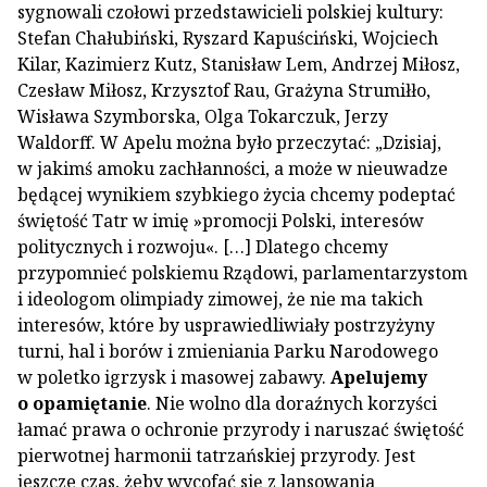
sygnowali czołowi przedstawicieli polskiej kultury:
Stefan Chałubiński, Ryszard Kapuściński, Wojciech
Kilar, Kazimierz Kutz, Stanisław Lem, Andrzej Miłosz,
Czesław Miłosz, Krzysztof Rau, Grażyna Strumiłło,
Wisława Szymborska, Olga Tokarczuk, Jerzy
Waldorff. W Apelu można było przeczytać: „Dzisiaj,
w jakimś amoku zachłanności, a może w nieuwadze
będącej wynikiem szybkiego życia chcemy podeptać
świętość Tatr w imię »promocji Polski, interesów
politycznych i rozwoju«. […] Dlatego chcemy
przypomnieć polskiemu Rządowi, parlamentarzystom
i ideologom olimpiady zimowej, że nie ma takich
interesów, które by usprawiedliwiały postrzyżyny
turni, hal i borów i zmieniania Parku Narodowego
w poletko igrzysk i masowej zabawy.
Apelujemy
o opamiętanie
. Nie wolno dla doraźnych korzyści
łamać prawa o ochronie przyrody i naruszać świętość
pierwotnej harmonii tatrzańskiej przyrody. Jest
jeszcze czas, żeby wycofać się z lansowania