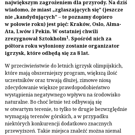
największym zagrożeniem dla przyrody. Na dziś
wiadomo, że miast „zgłaszających się” (jeszcze
nie „kandydujących” – te poznamy dopiero
w połowie roku) jest pięć: Kraków, Oslo, Ałma-
Ata, Lwów i Pekin. W ostatniej chwili
1
zrezygnował Sztokholm
. Spośród nich za
półtora roku wyłoniony zostanie organizator
igrzysk, które odbędą się za 8 lat.
W przeciwieństwie do letnich igrzysk olimpijskich,
które mają obszerniejszy program, większą ilość
uczestników oraz trwają dłużej, zimowe niosą
zdecydowanie większe prawdopodobieństwo
wystąpienia negatywnego wpływu na środowisko
naturalne. Bo choć letnie też odbywają się
w otwartym terenie, to tylko te drugie bezwzględnie
wymagają terenów górskich, a w przypadku
niektórych konkurencji dodatkowo znacznych
przewyższeń. Takie miejsca znaleźć można niemal