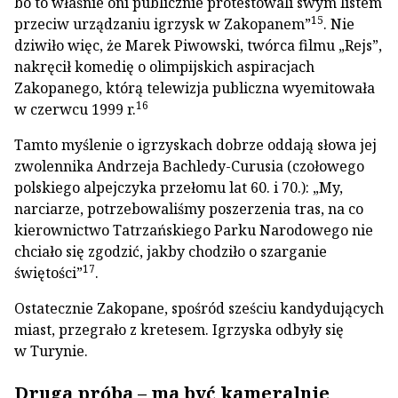
bo to właśnie oni publicznie protestowali swym listem
15
przeciw urządzaniu igrzysk w Zakopanem”
. Nie
dziwiło więc, że Marek Piwowski, twórca filmu „Rejs”,
nakręcił komedię o olimpijskich aspiracjach
Zakopanego, którą telewizja publiczna wyemitowała
16
w czerwcu 1999 r.
Tamto myślenie o igrzyskach dobrze oddają słowa jej
zwolennika Andrzeja Bachledy-Curusia (czołowego
polskiego alpejczyka przełomu lat 60. i 70.): „My,
narciarze, potrzebowaliśmy poszerzenia tras, na co
kierownictwo Tatrzańskiego Parku Narodowego nie
chciało się zgodzić, jakby chodziło o szarganie
17
świętości”
.
Ostatecznie Zakopane, spośród sześciu kandydujących
miast, przegrało z kretesem. Igrzyska odbyły się
w Turynie.
Druga próba – ma być kameralnie