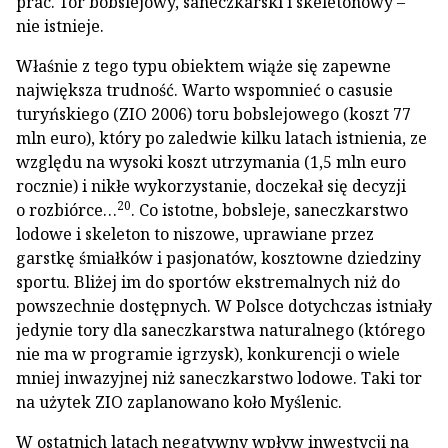
prac. Tor bobslejowy, saneczkarski i skeletonowy –
nie istnieje.
Właśnie z tego typu obiektem wiąże się zapewne
największa trudność. Warto wspomnieć o casusie
turyńskiego (ZIO 2006) toru bobslejowego (koszt 77
mln euro), który po zaledwie kilku latach istnienia, ze
względu na wysoki koszt utrzymania (1,5 mln euro
rocznie) i nikłe wykorzystanie, doczekał się decyzji
20
o rozbiórce…
. Co istotne, bobsleje, saneczkarstwo
lodowe i skeleton to niszowe, uprawiane przez
garstkę śmiałków i pasjonatów, kosztowne dziedziny
sportu. Bliżej im do sportów ekstremalnych niż do
powszechnie dostępnych. W Polsce dotychczas istniały
jedynie tory dla saneczkarstwa naturalnego (którego
nie ma w programie igrzysk), konkurencji o wiele
mniej inwazyjnej niż saneczkarstwo lodowe. Taki tor
na użytek ZIO zaplanowano koło Myślenic.
W ostatnich latach negatywny wpływ inwestycji na