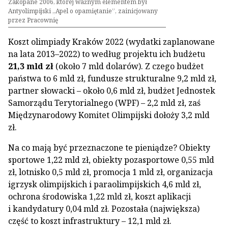
Zakopane 2006, której ważnym elementem był
Antyolimpijski „Apel o opamiętanie”, zainicjowany
przez Pracownię
Koszt olimpiady Kraków 2022 (wydatki zaplanowane
na lata 2013–2022) to według projektu ich budżetu
21,3 mld zł
(około 7 mld dolarów). Z czego budżet
państwa to 6 mld zł, fundusze strukturalne 9,2 mld zł,
partner słowacki – około 0,6 mld zł, budżet Jednostek
Samorządu Terytorialnego (WPF) – 2,2 mld zł, zaś
Międzynarodowy Komitet Olimpijski dołoży 3,2 mld
zł.
Na co mają być przeznaczone te pieniądze? Obiekty
sportowe 1,22 mld zł, obiekty pozasportowe 0,55 mld
zł, lotnisko 0,5 mld zł, promocja 1 mld zł, organizacja
igrzysk olimpijskich i paraolimpijskich 4,6 mld zł,
ochrona środowiska 1,22 mld zł, koszt aplikacji
i kandydatury 0,04 mld zł. Pozostała (największa)
część to koszt infrastruktury – 12,1 mld zł.