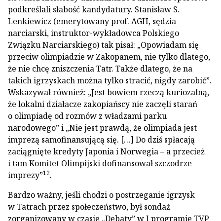
podkreślali słabość kandydatury. Stanisław S.
Lenkiewicz (emerytowany prof. AGH, sędzia
narciarski, instruktor-wykładowca Polskiego
Związku Narciarskiego) tak pisał: „Opowiadam się
przeciw olimpiadzie w Zakopanem, nie tylko dlatego,
że nie chcę zniszczenia Tatr. Także dlatego, że na
takich igrzyskach można tylko stracić, nigdy zarobić”.
Wskazywał również: „Jest bowiem rzeczą kuriozalną,
że lokalni działacze zakopiańscy nie zaczęli starań
o olimpiadę od rozmów z władzami parku
narodowego” i „Nie jest prawdą, że olimpiada jest
imprezą samofinansującą się. […] Do dziś spłacają
zaciągnięte kredyty Japonia i Norwegia – a przecież
i tam Komitet Olimpijski dofinansował szczodrze
12
imprezy”
.
Bardzo ważny, jeśli chodzi o postrzeganie igrzysk
w Tatrach przez społeczeństwo, był sondaż
zorganizowany w czasie „Debaty” w I programie TVP