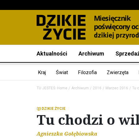
Aktualności
Archiwum
Sprzeda
Kraj
Świat
Filozofia
Zwierzęta
TU JESTEŚ:
Home
Archiwum
2016
Marzec 2016
Tu 
DZIKIE ŻYCIE
Tu chodzi o wi
Agnieszka Gołębiowska