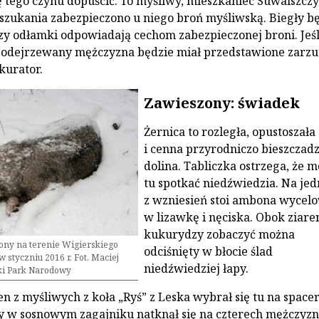
ę tego czynu dopuścić. To myśliwy, mieszkaniec Suwalszczy
szukania zabezpieczono u niego broń myśliwską. Biegły b
y odłamki odpowiadają cechom zabezpieczonej broni. Jeśli
 podejrzewany mężczyzna będzie miał przedstawione zarzu
kurator.
Zawieszony: świadek
Żernica to rozległa, opustoszała
i cenna przyrodniczo bieszczad
dolina. Tabliczka ostrzega, że 
tu spotkać niedźwiedzia. Na je
z wzniesień stoi ambona wycel
w lizawkę i nęciska. Obok ziare
kukurydzy zobaczyć można
iony na terenie Wigierskiego
odciśnięty w błocie ślad
styczniu 2016 r. Fot. Maciej
niedźwiedziej łapy.
ki Park Narodowy
en z myśliwych z koła „Ryś” z Leska wybrał się tu na spacer
 w sosnowym zagajniku natknął się na czterech mężczyzn