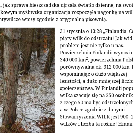
m, jak sprawa bieszczadzka ujrzała światło dzienne, na swo
okowym myśliwska organizacja rozpoczęła nagonkę na wil
tywilcze wpisy zgodnie z oryginalną pisownią.
31 stycznia o 13:28 „Finlandia. C
piąty wilk do odstrzału! Jak wid
problem jest nie tylko u nas.
Powierzchnia Finlandii wynosi o
2
340 000 km
, powierzchnia Polsk
porównywalna ok. 312 000 km. 
wspominając o dużo większej
lesistości, a dużo mniejszej liczb
społeczeństwa. W Finlandii pop
wilka szacuje się na 250 osobni
z czego 50 ma być odstrzelonych
a w Polsce zgodnie z danymi
Stowarzyszenia WILK jest 900–
wilków i liczba ta rośnie! Hmmm.