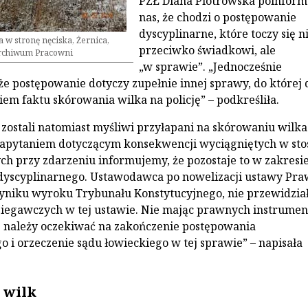
PZŁ Diana Piotrowska poinfor
nas, że chodzi o postępowanie
dyscyplinarne, które toczy się n
w stronę nęciska, Żernica,
przeciwko świadkowi, ale
 archiwum Pracowni
„w sprawie”. „Jednocześnie
e postępowanie dotyczy zupełnie innej sprawy, do której 
iem faktu skórowania wilka na policję” – podkreśliła.
 zostali natomiast myśliwi przyłapani na skórowaniu wilka
zapytaniem dotyczącym konsekwencji wyciągniętych w st
ch przy zdarzeniu informujemy, że pozostaje to w zakresi
dyscyplinarnego. Ustawodawca po nowelizacji ustawy Pra
yniku wyroku Trybunału Konstytucyjnego, nie przewidzia
iegawczych w tej ustawie. Nie mając prawnych instrume
 należy oczekiwać na zakończenie postępowania
o i orzeczenie sądu łowieckiego w tej sprawie” – napisała
 wilk