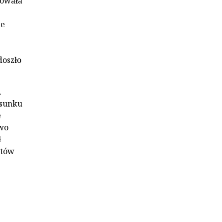
mowała
ie
doszło
.
osunku
e
wo
ł
ntów