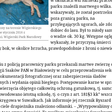
w okolicach wsi Sarnetki praco
parku znaleźli martwego wilka.
wskazywały, że został postrzelo
poza granicą parku, na
przylegających ugorach, ale zdo
iony na terenie Wigierskiego
dobiec do lasu. Był to młody sa
 styczniu 2016 r.
o wadze ok. 30 kg. Wstępne ogl
ki, Wigierski Park Narodowy
wykazały, że przyczyną śmierci 
y bok, w okolice brzucha, prawdopodobnie z broni o niewi
 z policją pracownicy parku przekazali martwe zwierzę 
ogii Ssaków PAN w Białowieży w celu przeprowadzenia sekc
okumentacji fotograficznej oraz zabezpieczenia śladów
nych i wydania opinii biegłego. Postępowanie karne w sp
wierzęcia objętego całkowitą ochroną gatunkową, tj. samc
wodowano istotną szkodę, tj. o czyn z art. 181§3 kk” wszc
ręgowa w Suwałkach. Jak informuje jej rzecznik Ryszard
ciele drapieżnika znaleziono odłamki. – „Wytypowaliśmy 