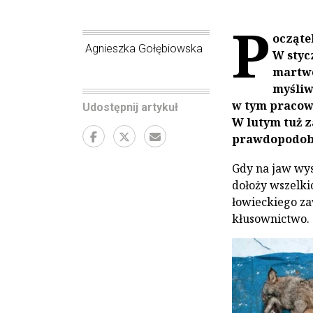
P
ocząte
Agnieszka Gołębiowska
W styc
martwe
myśliw
w tym pracow
Udostępnij artykuł
W lutym tuż z
prawdopodobni
Gdy na jaw wys
dołoży wszelkic
łowieckiego za
kłusownictwo.