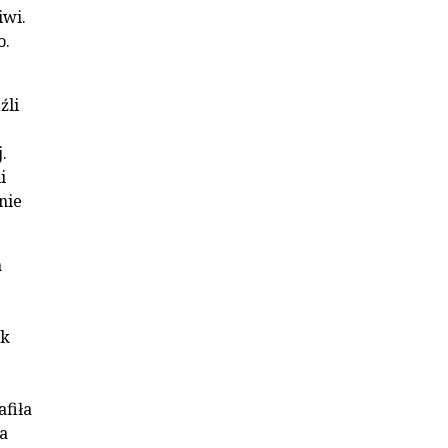
iwi.
o.
źli
.
i
nie
a
ak
afiła
a