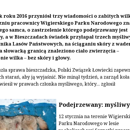
k roku 2016 przyniósł trzy wiadomości o zabitych wil
zniu pracownicy Wigierskiego Parku Narodowego zna
go samca, o zastrzelenie którego podejrzewany jest
y, a w Bieszczadach świadek przyłapał trzech myśliw
nika Lasów Państwowych, na ściąganiu skóry z wader
a słowacką granicą znaleziono ciało zwierzęcia –
e wilka – bez skóry i głowy.
zła sprawa bieszczadzka, Polski Związek Łowiecki zapewni
h starań, aby ją wyjaśnić. Nie minął tydzień, a zarząd koła
wiesił w prawach członka myśliwego, który... zgłosił
Podejrzewany: myśliwy
12 stycznia na terenie Wigiersk
Parku Narodowego w lesie