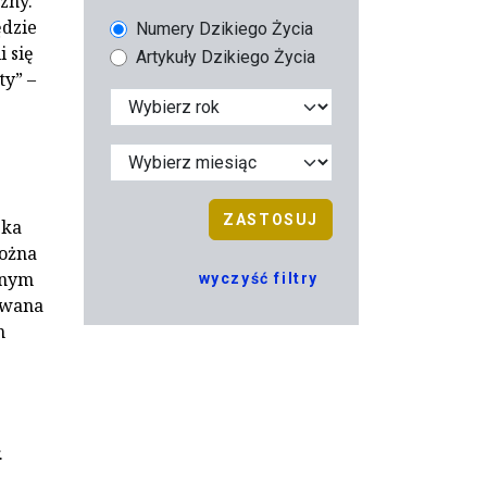
zny.
ędzie
Numery Dzikiego Życia
 się
Artykuły Dzikiego Życia
ty” –
ZASTOSUJ
zka
można
dnym
wyczyść filtry
owana
n
.