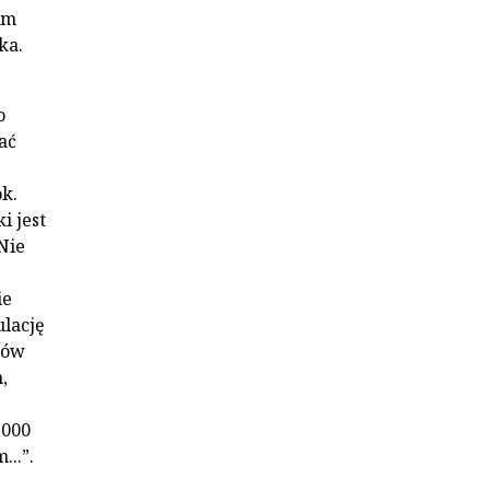
im
ka.
o
ać
k.
i jest
Nie
ie
ulację
ków
,
1000
..”.