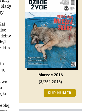
wnicy
 Ślady
ny
łał
miec
ędziny
był
elkim
do
ji,
Marzec 2016
rawie
(3/261 2016)
a
zęła
KUP NUMER
osobę,