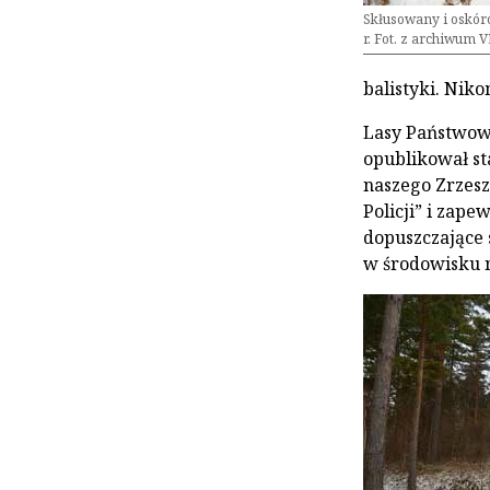
Skłusowany i oskóro
r. Fot. z archiwum 
balistyki. Nik
Lasy Państwowe
opublikował st
naszego Zrzesz
Policji” i zape
dopuszczające 
w środowisku 