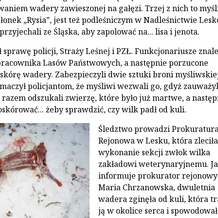
waniem wadery zawieszonej na gałęzi. Trzej z nich to myśl
złonek „Rysia”, jest też podleśniczym w Nadleśnictwie Lesk
przyjechali ze Śląska, aby zapolować na... lisa i jenota.
 sprawę policji, Straży Leśnej i PZŁ. Funkcjonariusze znale
pracownika Lasów Państwowych, a następnie porzucone
 skórę wadery. Zabezpieczyli dwie sztuki broni myśliwskiej
umaczył policjantom, że myśliwi wezwali go, gdyż zauważyl
 razem odszukali zwierzę, które było już martwe, a następ
oskórować... żeby sprawdzić, czy wilk padł od kuli.
Śledztwo prowadzi Prokuratur
Rejonowa w Lesku, która zleciła
wykonanie sekcji zwłok wilka
zakładowi weterynaryjnemu. J
informuje prokurator rejonowy
Maria Chrzanowska, dwuletnia
wadera zginęła od kuli, która tr
ją w okolice serca i spowodował