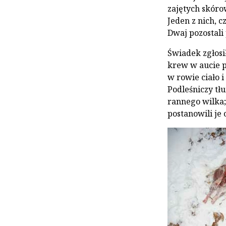
zajętych skóro
Jeden z nich, c
Dwaj pozostali 
Świadek zgłosił
krew w aucie 
w rowie ciało i
Podleśniczy tł
rannego wilka;
postanowili je 