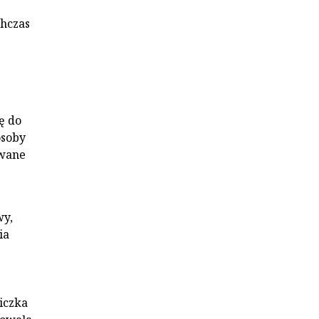
chczas
ę do
osoby
owane
wy,
ia
iczka