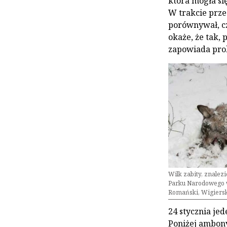
która mogła si
W trakcie prze
porównywał, cz
okaże, że tak,
zapowiada pro
Wilk zabity, znalez
Parku Narodowego w 
Romański, Wigiers
24 stycznia jed
Poniżej ambony