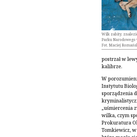
Wilk zabity, znalez
Parku Narodowego w
Fot. Maciej Romańs
postrzał w lew
kalibrze.
W porozumieniu
Instytutu Biol
sporządzenia d
kryminalistycz
„uśmiercenia z
wilka, czym spo
Prokuratura Ok
Tomkiewicz, w 