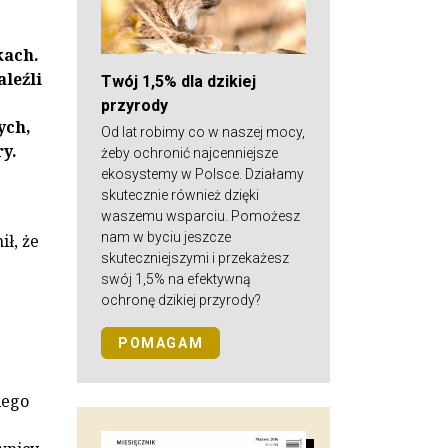
kach.
leźli
Twój 1,5% dla dzikiej
przyrody
ych,
Od lat robimy co w naszej mocy,
y.
żeby ochronić najcenniejsze
ekosystemy w Polsce. Działamy
skutecznie również dzięki
waszemu wsparciu. Pomożesz
nam w byciu jeszcze
ł, że
skuteczniejszymi i przekażesz
swój 1,5% na efektywną
ochronę dzikiej przyrody?
POMAGAM
iego