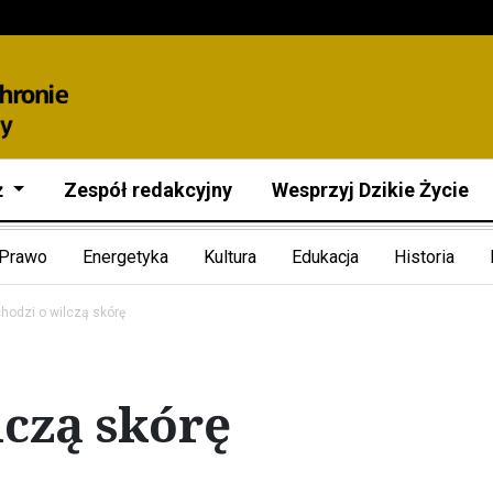
ż
Zespół redakcyjny
Wesprzyj Dzikie Życie
Prawo
Energetyka
Kultura
Edukacja
Historia
chodzi o wilczą skórę
lczą skórę