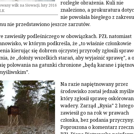
rozległe obrażenia. Kuli nie
wany wilk na Słowacji, luty 2016
znaleziono, a prokuratura doty
VLK
nie powołała biegłego z zakresu
omu nie przedstawiono jeszcze zarzutów.
 zawiesiły podleśniczego w obowiązkach. PZŁ natomiast
anowisko, w którym podkreśla, że „to właśnie członkowie
enia kierując się dobrem ojczystej przyrody zgłosili spraw
wnia, że „dołoży wszelkich starań, aby wyjaśnić sprawę”, a 
się polowania na gatunki chronione „będą karane i piętn
myśliwskim”.
Na razie napiętnowany przez
środowisko został jednak myśli
który zgłosił sprawę oskórowan
wadery. Zarząd „Rysia” 2 lutego
zawiesił go na rok w prawach
członka, bez podania przyczyny.
Poproszona o komentarz rzeczn