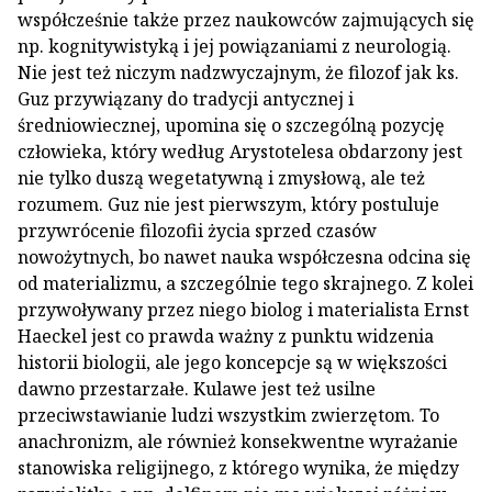
współcześnie także przez naukowców zajmujących się
np. kognitywistyką i jej powiązaniami z neurologią.
Nie jest też niczym nadzwyczajnym, że filozof jak ks.
Guz przywiązany do tradycji antycznej i
średniowiecznej, upomina się o szczególną pozycję
człowieka, który według Arystotelesa obdarzony jest
nie tylko duszą wegetatywną i zmysłową, ale też
rozumem. Guz nie jest pierwszym, który postuluje
przywrócenie filozofii życia sprzed czasów
nowożytnych, bo nawet nauka współczesna odcina się
od materializmu, a szczególnie tego skrajnego. Z kolei
przywoływany przez niego biolog i materialista Ernst
Haeckel jest co prawda ważny z punktu widzenia
historii biologii, ale jego koncepcje są w większości
dawno przestarzałe. Kulawe jest też usilne
przeciwstawianie ludzi wszystkim zwierzętom. To
anachronizm, ale również konsekwentne wyrażanie
stanowiska religijnego, z którego wynika, że między