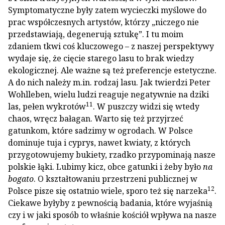
Symptomatyczne były zatem wycieczki myślowe do
prac współczesnych artystów, którzy „niczego nie
przedstawiają, degenerują sztukę”. I tu moim
zdaniem tkwi coś kluczowego – z naszej perspektywy
wydaje się, że cięcie starego lasu to brak wiedzy
ekologicznej. Ale ważne są też preferencje estetyczne.
A do nich należy m.in. rodzaj lasu. Jak twierdzi Peter
Wohlleben, wielu ludzi reaguje negatywnie na dziki
11
las, pełen wykrotów
. W puszczy widzi się wtedy
chaos, wręcz bałagan. Warto się też przyjrzeć
gatunkom, które sadzimy w ogrodach. W Polsce
dominuje tuja i cyprys, nawet kwiaty, z których
przygotowujemy bukiety, rzadko przypominają nasze
polskie łąki. Lubimy kicz, obce gatunki i żeby było
na
bogato
. O kształtowaniu przestrzeni publicznej w
12
Polsce pisze się ostatnio wiele, sporo też się narzeka
.
Ciekawe byłyby z pewnością badania, które wyjaśnią
czy i w jaki sposób to właśnie kościół wpływa na nasze