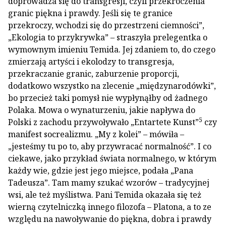
doprowadza się do transgresji, czyli przekroczenia
granic piękna i prawdy. Jeśli się te granice
przekroczy, wchodzi się do przestrzeni ciemności”,
„Ekologia to przykrywka” – straszyła prelegentka o
wymownym imieniu Temida. Jej zdaniem to, do czego
zmierzają artyści i ekolodzy to transgresja,
przekraczanie granic, zaburzenie proporcji,
dodatkowo wszystko na zlecenie „międzynarodówki”,
bo przecież taki pomysł nie wypłynąłby od żadnego
Polaka. Mowa o wynaturzeniu, jakie napływa do
5
Polski z zachodu przywoływało „Entartete Kunst”
czy
manifest socrealizmu. „My z kolei” – mówiła –
„jesteśmy tu po to, aby przywracać normalność”. I co
ciekawe, jako przykład świata normalnego, w którym
każdy wie, gdzie jest jego miejsce, podała „Pana
Tadeusza”. Tam mamy szukać wzorów – tradycyjnej
wsi, ale też myślistwa. Pani Temida okazała się też
wierną czytelniczką innego filozofa – Platona, a to ze
względu na nawoływanie do piękna, dobra i prawdy