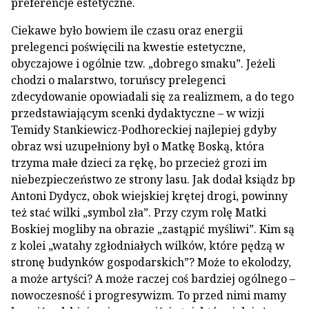
preferencje estetyczne.
Ciekawe było bowiem ile czasu oraz energii
prelegenci poświęcili na kwestie estetyczne,
obyczajowe i ogólnie tzw. „dobrego smaku”. Jeżeli
chodzi o malarstwo, toruńscy prelegenci
zdecydowanie opowiadali się za realizmem, a do tego
przedstawiającym scenki dydaktyczne – w wizji
Temidy Stankiewicz-Podhoreckiej najlepiej gdyby
obraz wsi uzupełniony był o Matkę Boską, która
trzyma małe dzieci za rękę, bo przecież grozi im
niebezpieczeństwo ze strony lasu. Jak dodał ksiądz bp
Antoni Dydycz, obok wiejskiej krętej drogi, powinny
też stać wilki „symbol zła”. Przy czym rolę Matki
Boskiej mogliby na obrazie „zastąpić myśliwi”. Kim są
z kolei „watahy zgłodniałych wilków, które pędzą w
stronę budynków gospodarskich”? Może to ekolodzy,
a może artyści? A może raczej coś bardziej ogólnego –
nowoczesność i progresywizm. To przed nimi mamy