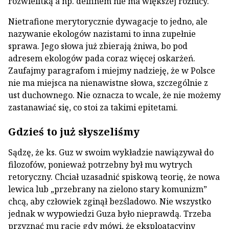
rozwielitką a np. delfinem nie ma większej różnicy.
Nietrafione merytorycznie dywagacje to jedno, ale
nazywanie ekologów nazistami to inna zupełnie
sprawa. Jego słowa już zbierają żniwa, bo pod
adresem ekologów pada coraz więcej oskarżeń.
Zaufajmy paragrafom i miejmy nadzieję, że w Polsce
nie ma miejsca na nienawistne słowa, szczególnie z
ust duchownego. Nie oznacza to wcale, że nie możemy
zastanawiać się, co stoi za takimi epitetami.
Gdzieś to już słyszeliśmy
Sądzę, że ks. Guz w swoim wykładzie nawiązywał do
filozofów, ponieważ potrzebny był mu wytrych
retoryczny. Chciał uzasadnić spiskową teorię, że nowa
lewica lub „przebrany na zielono stary komunizm”
chcą, aby człowiek zginął bezśladowo. Nie wszystko
jednak w wypowiedzi Guza było nieprawdą. Trzeba
przyznać mu rację gdy mówi, że eksploatacyjny