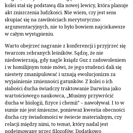
kolei stał się podstawą dla nowej lewicy, która planuje
akt zniszczenia ludzkości. Nie wiem, czy jest sens
skupiać się na zawiłościach merytoryczno-
argumentacyjnych, nie to było bowiem najciekawsze
w całym wystąpieniu.
Warto obejrzeć nagranie z konferencji i przyjrzeć się
twarzom zebranych leśników. Sądzę, że nie
niedowierzają, gdy nagle ksiądz Guz z zadowoleniem
i w homilijnym tonie mówi, że jego studenci dali się
niestety zmanipulować i uznają ewolucjonizm za
wyjaśnienie zmienności gatunków. Z kolei o ich
słabości ducha świadczy traktowanie Darwina jako
wartościowego naukowca, „Musimy przywrócić
ducha w biologii, fizyce i chemii” – nawoływał. I to w
sumie nie jest śmieszne, ponieważ kwestia obecności
ducha czy świadomości w świecie materialnym, czy
relacji między nimi, to temat, który nadal jest
podejmowany przez filozofów. Dodatkowo