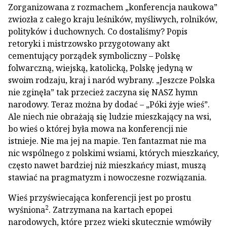
Zorganizowana z rozmachem „konferencja naukowa”
zwiozła z całego kraju leśników, myśliwych, rolników,
polityków i duchownych. Co dostaliśmy? Popis
retoryki i mistrzowsko przygotowany akt
cementujący porządek symboliczny – Polskę
folwarczną, wiejską, katolicką, Polskę jedyną w
swoim rodzaju, kraj i naród wybrany. „Jeszcze Polska
nie zginęła” tak przecież zaczyna się NASZ hymn
narodowy. Teraz można by dodać – „Póki żyje wieś”.
Ale niech nie obrażają się ludzie mieszkający na wsi,
bo wieś o której była mowa na konferencji nie
istnieje. Nie ma jej na mapie. Ten fantazmat nie ma
nic wspólnego z polskimi wsiami, których mieszkańcy,
często nawet bardziej niż mieszkańcy miast, muszą
stawiać na pragmatyzm i nowoczesne rozwiązania.
Wieś przyświecająca konferencji jest po prostu
2
wyśniona
. Zatrzymana na kartach epopei
narodowych, które przez wieki skutecznie wmówiły