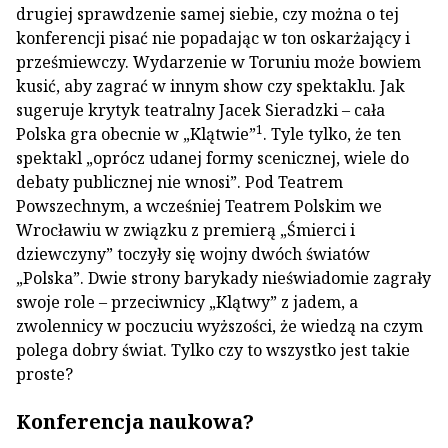
drugiej sprawdzenie samej siebie, czy można o tej
konferencji pisać nie popadając w ton oskarżający i
prześmiewczy. Wydarzenie w Toruniu może bowiem
kusić, aby zagrać w innym show czy spektaklu. Jak
sugeruje krytyk teatralny Jacek Sieradzki – cała
1
Polska gra obecnie w „Klątwie”
. Tyle tylko, że ten
spektakl „oprócz udanej formy scenicznej, wiele do
debaty publicznej nie wnosi”. Pod Teatrem
Powszechnym, a wcześniej Teatrem Polskim we
Wrocławiu w związku z premierą „Śmierci i
dziewczyny” toczyły się wojny dwóch światów
„Polska”. Dwie strony barykady nieświadomie zagrały
swoje role – przeciwnicy „Klątwy” z jadem, a
zwolennicy w poczuciu wyższości, że wiedzą na czym
polega dobry świat. Tylko czy to wszystko jest takie
proste?
Konferencja naukowa?