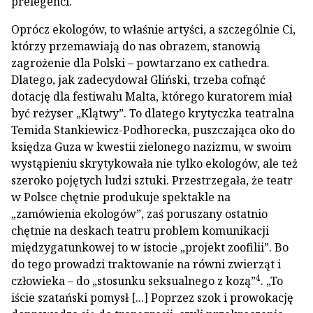
prelegenci.
Oprócz ekologów, to właśnie artyści, a szczególnie Ci,
którzy przemawiają do nas obrazem, stanowią
zagrożenie dla Polski – powtarzano ex cathedra.
Dlatego, jak zadecydował Gliński, trzeba cofnąć
dotację dla festiwalu Malta, którego kuratorem miał
być reżyser „Klątwy”. To dlatego krytyczka teatralna
Temida Stankiewicz-Podhorecka, puszczająca oko do
księdza Guza w kwestii zielonego nazizmu, w swoim
wystąpieniu skrytykowała nie tylko ekologów, ale też
szeroko pojętych ludzi sztuki. Przestrzegała, że teatr
w Polsce chętnie produkuje spektakle na
„zamówienia ekologów”, zaś poruszany ostatnio
chętnie na deskach teatru problem komunikacji
międzygatunkowej to w istocie „projekt zoofilii”. Bo
do tego prowadzi traktowanie na równi zwierząt i
4
człowieka – do „stosunku seksualnego z kozą”
. „To
iście szatański pomysł [...] Poprzez szok i prowokację