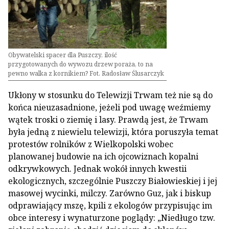
Obywatelski spacer dla Puszczy, ilość
przygotowanych do wywozu drzew poraża, to na
pewno walka z kornikiem? Fot. Radosław Ślusarczyk
Ukłony w stosunku do Telewizji Trwam też nie są do
końca nieuzasadnione, jeżeli pod uwagę weźmiemy
wątek troski o ziemię i lasy. Prawdą jest, że Trwam
była jedną z niewielu telewizji, która poruszyła temat
protestów rolników z Wielkopolski wobec
planowanej budowie na ich ojcowiznach kopalni
odkrywkowych. Jednak wokół innych kwestii
ekologicznych, szczególnie Puszczy Białowieskiej i jej
masowej wycinki, milczy. Zarówno Guz, jak i biskup
odprawiający mszę, kpili z ekologów przypisując im
obce interesy i wynaturzone poglądy: „Niedługo tzw.