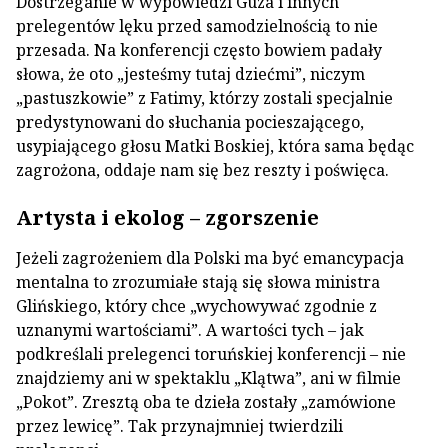
Dostrzeganie w wypowiedzi Guza i innych
prelegentów lęku przed samodzielnością to nie
przesada. Na konferencji często bowiem padały
słowa, że oto „jesteśmy tutaj dziećmi”, niczym
„pastuszkowie” z Fatimy, którzy zostali specjalnie
predystynowani do słuchania pocieszającego,
usypiającego głosu Matki Boskiej, która sama będąc
zagrożona, oddaje nam się bez reszty i poświęca.
Artysta i ekolog – zgorszenie
Jeżeli zagrożeniem dla Polski ma być emancypacja
mentalna to zrozumiałe stają się słowa ministra
Glińskiego, który chce „wychowywać zgodnie z
uznanymi wartościami”. A wartości tych – jak
podkreślali prelegenci toruńskiej konferencji – nie
znajdziemy ani w spektaklu „Klątwa”, ani w filmie
„Pokot”. Zresztą oba te dzieła zostały „zamówione
przez lewicę”. Tak przynajmniej twierdzili