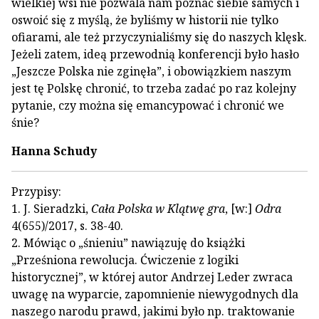
wielkiej wsi nie pozwala nam poznać siebie samych i
oswoić się z myślą, że byliśmy w historii nie tylko
ofiarami, ale też przyczynialiśmy się do naszych klęsk.
Jeżeli zatem, ideą przewodnią konferencji było hasło
„Jeszcze Polska nie zginęła”, i obowiązkiem naszym
jest tę Polskę chronić, to trzeba zadać po raz kolejny
pytanie, czy można się emancypować i chronić we
śnie?
Hanna Schudy
Przypisy:
1. J. Sieradzki,
Cała Polska w Klątwę gra
, [w:]
Odra
4(655)/2017, s. 38-40.
2. Mówiąc o „śnieniu” nawiązuję do książki
„Prześniona rewolucja. Ćwiczenie z logiki
historycznej”, w której autor Andrzej Leder zwraca
uwagę na wyparcie, zapomnienie niewygodnych dla
naszego narodu prawd, jakimi było np. traktowanie