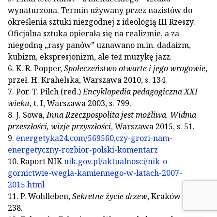
wynaturzona. Termin używany przez nazistów do
określenia sztuki niezgodnej z ideologią III Rzeszy.
Oficjalna sztuka opierała się na realizmie, a za
niegodną „rasy panów” uznawano m.in. dadaizm,
kubizm, ekspresjonizm, ale też muzykę jazz.
6. K. R. Popper,
Społeczeństwo otwarte i jego wrogowie
,
przeł. H. Krahelska, Warszawa 2010, s. 134.
7. Por. T. Pilch (red.)
Encyklopedia pedagogiczna XXI
wieku
, t. I, Warszawa 2003, s. 799.
8. J. Sowa,
Inna Rzeczpospolita jest możliwa. Widma
przeszłości, wizje przyszłości
, Warszawa 2015, s. 51.
9.
energetyka24.com/569560,czy-grozi-nam-
energetyczny-rozbior-polski-komentarz
10. Raport NIK
nik.gov.pl/aktualnosci/nik-o-
gornictwie-wegla-kamiennego-w-latach-2007-
2015.html
11. P. Wohlleben,
Sekretne życie drzew
, Kraków 2016, s.
238.