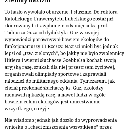
Zielony nazizm
To hasło wywołało oburzenie. I słusznie. Do rektora
Katolickiego Uniwersytetu Lubelskiego został już
skierowany list z żądaniem odsunięcia ks. prof.
Tadeusza Guza od dydaktyki. Guz w swojej
wypowiedzi porównywał bowiem ekologów do
funkcjonariuszy III Rzeszy. Naziści mieli być jednak
lepsi od „tzw. zielonych”, bo jakby nie było zwolennicy
Hitlera i wierni słuchacze Goebbelsa kochali swoją
aryjską rasę, szukali dla niej przestrzeni życiowej,
organizowali olimpiady sportowe i zaprawiali
młodzież do militarnego oddania. Tymczasem, jak
chciał przekonać słuchaczy ks. Guz, ekolodzy
nienawidzą każdą rasę, a nawet ludzi w ogóle –
bowiem celem ekologów jest unicestwienie
wszystkiego, co żyje.
Nie wiadomo jednak jak doszło do wyprowadzenia
wniosku o „chęci zniszczenia wszystkiego” przez