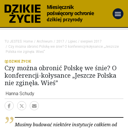
menu
TU JESTEŚ:
Home
Archiwum
2017
Lipiec / sierpień 2017
Czy można obronić Polskę we śnie? O konferencji-kołysance „Jeszcze
Polska nie zginęła. Wieś”
DZIKIE ŻYCIE
Czy można obronić Polskę we śnie? O
konferencji-kołysance „Jeszcze Polska
nie zginęła. Wieś”
Hanna Schudy
Musimy budować niektóre instytucje całkiem od