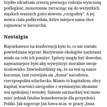
Szydło zdradzała zresztą pewnego rodzaju wyuczoną
podległość, monotonnie zwracając się do wszystkich
męskich ważnych gości słowem „czcigodny”. A jej
mowa ciała podkreślała, które miejsce sama chce
zajmować w hierarchii.
Nostalgia
Najciekawsze na konferencji było to, co nie zostało
powiedziane wprost. Nazywanie ekologów nazistami
miało na celu ich poniżyć. Epitety mogły być dowolne,
najważniejsze było aby wywyższyć moralnie swoje
środowisko. Dowiedzieliśmy się, że na wsi są nasze
korzenie, tam rozwijała się „duma” narodowa,
rzeczpospolita szlachecka. Miasto to kapitalizm, obcy
kapitał, wartości niezgodne z wyśnionymi ideałami
wsi spokojnej i wesołej. Śnienie sarmackiej wsi może
mieć jednak fatalne konsekwencje dla przyszłości
Polski. Jak sugeruje Jan Sowa m.in. w pracy „Inna