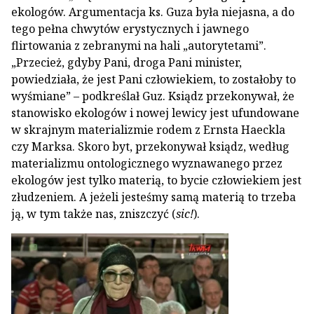
ekologów. Argumentacja ks. Guza była niejasna, a do
tego pełna chwytów erystycznych i jawnego
flirtowania z zebranymi na hali „autorytetami”.
„Przecież, gdyby Pani, droga Pani minister,
powiedziała, że jest Pani człowiekiem, to zostałoby to
wyśmiane” – podkreślał Guz. Ksiądz przekonywał, że
stanowisko ekologów i nowej lewicy jest ufundowane
w skrajnym materializmie rodem z Ernsta Haeckla
czy Marksa. Skoro byt, przekonywał ksiądz, według
materializmu ontologicznego wyznawanego przez
ekologów jest tylko materią, to bycie człowiekiem jest
złudzeniem. A jeżeli jesteśmy samą materią to trzeba
ją, w tym także nas, zniszczyć (
sic!
).