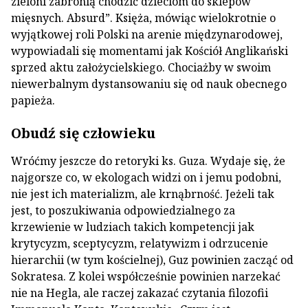
zieloni zabronią chodzić dzieciom do sklepów
mięsnych. Absurd”. Księża, mówiąc wielokrotnie o
wyjątkowej roli Polski na arenie międzynarodowej,
wypowiadali się momentami jak Kościół Anglikański
sprzed aktu założycielskiego. Chociażby w swoim
niewerbalnym dystansowaniu się od nauk obecnego
papieża.
Obudź się człowieku
Wróćmy jeszcze do retoryki ks. Guza. Wydaje się, że
najgorsze co, w ekologach widzi on i jemu podobni,
nie jest ich materializm, ale krnąbrność. Jeżeli tak
jest, to poszukiwania odpowiedzialnego za
krzewienie w ludziach takich kompetencji jak
krytycyzm, sceptycyzm, relatywizm i odrzucenie
hierarchii (w tym kościelnej), Guz powinien zacząć od
Sokratesa. Z kolei współcześnie powinien narzekać
nie na Hegla, ale raczej zakazać czytania filozofii