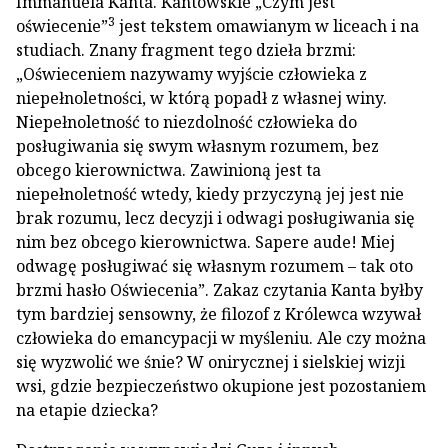
Immanuela Kanta. Kantowskie „Czym jest
3
oświecenie”
jest tekstem omawianym w liceach i na
studiach. Znany fragment tego dzieła brzmi:
„Oświeceniem nazywamy wyjście człowieka z
niepełnoletności, w którą popadł z własnej winy.
Niepełnoletność to niezdolność człowieka do
posługiwania się swym własnym rozumem, bez
obcego kierownictwa. Zawinioną jest ta
niepełnoletność wtedy, kiedy przyczyną jej jest nie
brak rozumu, lecz decyzji i odwagi posługiwania się
nim bez obcego kierownictwa. Sapere aude! Miej
odwagę posługiwać się własnym rozumem – tak oto
brzmi hasło Oświecenia”. Zakaz czytania Kanta byłby
tym bardziej sensowny, że filozof z Królewca wzywał
człowieka do emancypacji w myśleniu. Ale czy można
się wyzwolić we śnie? W onirycznej i sielskiej wizji
wsi, gdzie bezpieczeństwo okupione jest pozostaniem
na etapie dziecka?