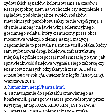
żydowskich sąsiadów, kolonizowanie za czasów I
Rzeczpospolitej ziem na wschodzie czy uczynienie z
sąsiadów, podobnie jak ze swoich rodaków,
niewolniczych parobków. Fakty te nie współgrają z
chętnie „śnioną” na jawie wizją tolerancyjnego,
gościnnego Polaka, który ciemiężony przez obce
mocarstwa walczył o ziemię naszą i tradycję.
Zapomnienie to pozwala na snucie wizji Polaka, który
sam wybudował drogi kolejowe, infrastrukturę
miejską i ogólnie rozpoczął modernizację po tym, jak
sprawiedliwość dziejowa wygnała złego zaborcę czy
Niemców z naszych odzyskanych ziem. A. Leder,
Prześniona rewolucja. Ćwiczenie z logiki historycznej
,
Warszawa 2014.
3.
humanizm.net.pl/kantsa.html
4. Tu nawiązanie do spektaklu omawianego na
konferencji, granego w teatrze prowadzonym przez
Krystynę Jandę: KOZA, ALBO KIM JEST SYLWIA?
5. Entartete Kunst – z niemieckiego – sztuka