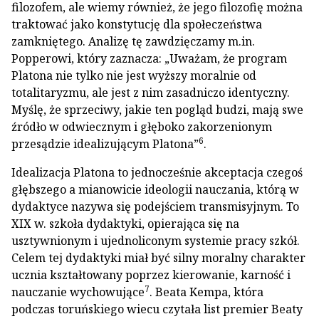
filozofem, ale wiemy również, że jego filozofię można
traktować jako konstytucję dla społeczeństwa
zamkniętego. Analizę tę zawdzięczamy m.in.
Popperowi, który zaznacza: „Uważam, że program
Platona nie tylko nie jest wyższy moralnie od
totalitaryzmu, ale jest z nim zasadniczo identyczny.
Myślę, że sprzeciwy, jakie ten pogląd budzi, mają swe
źródło w odwiecznym i głęboko zakorzenionym
6
przesądzie idealizującym Platona”
.
Idealizacja Platona to jednocześnie akceptacja czegoś
głębszego a mianowicie ideologii nauczania, którą w
dydaktyce nazywa się podejściem transmisyjnym. To
XIX w. szkoła dydaktyki, opierająca się na
usztywnionym i ujednoliconym systemie pracy szkół.
Celem tej dydaktyki miał być silny moralny charakter
ucznia kształtowany poprzez kierowanie, karność i
7
nauczanie wychowujące
. Beata Kempa, która
podczas toruńskiego wiecu czytała list premier Beaty