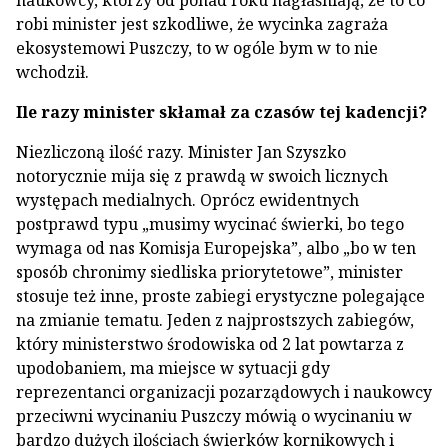
naukowcy, którzy od ponad roku nagłaśniają, że to co
robi minister jest szkodliwe, że wycinka zagraża
ekosystemowi Puszczy, to w ogóle bym w to nie
wchodził.
Ile razy minister skłamał za czasów tej kadencji?
Niezliczoną ilość razy. Minister Jan Szyszko
notorycznie mija się z prawdą w swoich licznych
występach medialnych. Oprócz ewidentnych
postprawd typu „musimy wycinać świerki, bo tego
wymaga od nas Komisja Europejska”, albo „bo w ten
sposób chronimy siedliska priorytetowe”, minister
stosuje też inne, proste zabiegi erystyczne polegające
na zmianie tematu. Jeden z najprostszych zabiegów,
który ministerstwo środowiska od 2 lat powtarza z
upodobaniem, ma miejsce w sytuacji gdy
reprezentanci organizacji pozarządowych i naukowcy
przeciwni wycinaniu Puszczy mówią o wycinaniu w
bardzo dużych ilościach świerków kornikowych i