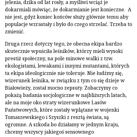
jelenia, dzika od lat rosły, a myśliwi wciąż je
dokarmiali mówiąc, że dokarmianie jest konieczne. A
nie jest, gdyż koniec końców służy głównie temu aby
populacje wzrastały i było do czego strzelać. Trzeba to
zmienić.
Druga rzecz dotyczy tego, że obecna ekipa bardzo
skutecznie wpuściła leśników, którzy mieli wysoki
prestiż społeczny, na pole minowe walki z tzw.
ekologistami, lewakami i innymi mutantami, których
ta ekipa ideologicznie nie toleruje. Nie łudźmy się,
wizerunek leśnika, w związku z tym co się dzieje w
Białowieży, został mocno zepsuty. Zobaczymy co
pokażą badania socjologiczne w najbliższych latach,
ale na moje oko straty wizerunkowe Lasów
Państwowych, które zostały wplątane w wojenki
Tomaszewskiego i Szyszki z resztą świata, są
ogromne. A szkoda bo działamy w jednym kraju,
chcemy wszyscy jakiegoś sensownego