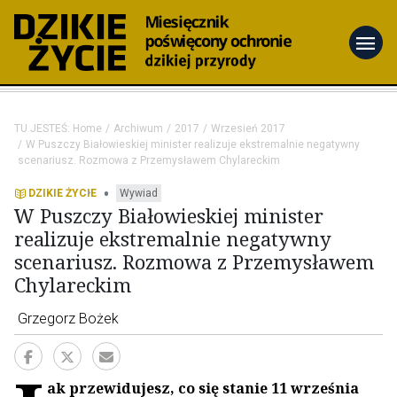
menu
TU JESTEŚ:
Home
Archiwum
2017
Wrzesień 2017
W Puszczy Białowieskiej minister realizuje ekstremalnie negatywny
scenariusz. Rozmowa z Przemysławem Chylareckim
•
DZIKIE ŻYCIE
Wywiad
W Puszczy Białowieskiej minister
realizuje ekstremalnie negatywny
scenariusz. Rozmowa z Przemysławem
Chylareckim
Grzegorz Bożek
ak przewidujesz, co się stanie 11 września