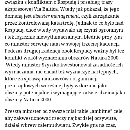
związku z konfliktem o Rospudę i przebieg trasy
ekspresowej Via Baltica. Wtedy już pokazał, że jego
domeną jest
disaster management
, czyli zarządzanie
przez kontrolowaną katastrofę. Jednak to co było nad
Rospudą, choć wtedy wydawało się czymś ogromnym
i też logicznie niewytłumaczalnym, blednie przy tym
co minister serwuje nam w swojej trzeciej kadencji.
Podczas drugiej kadencji obok Rospudy ważny był też
konflikt wokół wyznaczania obszarów Natura 2000.
Wtedy minister Szyszko kwestionował zasadność ich
wyznaczania, nie chciał też wyznaczyć następnych,
które za sprawą naukowców i organizacji
pozarządowych wcześniej były wskazane jako
obszary potencjalne i wymagające zatwierdzenia jako
obszary Natura 2000.
Zresztą minister od zawsze miał takie „ambitne” cele,
aby zakwestionować rzeczy najbardziej oczywiste,
działał wbrew całemu światu. Zwykle gra na czas,