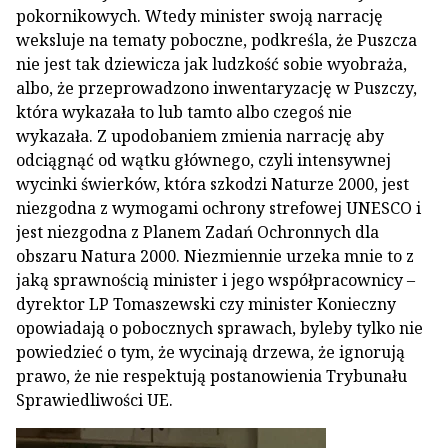
pokornikowych. Wtedy minister swoją narrację
weksluje na tematy poboczne, podkreśla, że Puszcza
nie jest tak dziewicza jak ludzkość sobie wyobraża,
albo, że przeprowadzono inwentaryzację w Puszczy,
która wykazała to lub tamto albo czegoś nie
wykazała. Z upodobaniem zmienia narrację aby
odciągnąć od wątku głównego, czyli intensywnej
wycinki świerków, która szkodzi Naturze 2000, jest
niezgodna z wymogami ochrony strefowej UNESCO i
jest niezgodna z Planem Zadań Ochronnych dla
obszaru Natura 2000. Niezmiennie urzeka mnie to z
jaką sprawnością minister i jego współpracownicy –
dyrektor LP Tomaszewski czy minister Konieczny
opowiadają o pobocznych sprawach, byleby tylko nie
powiedzieć o tym, że wycinają drzewa, że ignorują
prawo, że nie respektują postanowienia Trybunału
Sprawiedliwości UE.