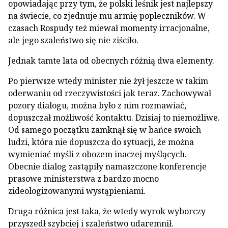
opowiadając przy tym, że polski leśnik jest najlepszy
na świecie, co zjednuje mu armię popleczników. W
czasach Rospudy też miewał momenty irracjonalne,
ale jego szaleństwo się nie ziściło.
Jednak tamte lata od obecnych różnią dwa elementy.
Po pierwsze wtedy minister nie żył jeszcze w takim
oderwaniu od rzeczywistości jak teraz. Zachowywał
pozory dialogu, można było z nim rozmawiać,
dopuszczał możliwość kontaktu. Dzisiaj to niemożliwe.
Od samego początku zamknął się w bańce swoich
ludzi, która nie dopuszcza do sytuacji, że można
wymieniać myśli z obozem inaczej myślących.
Obecnie dialog zastąpiły namaszczone konferencje
prasowe ministerstwa z bardzo mocno
zideologizowanymi wystąpieniami.
Druga różnica jest taka, że wtedy wyrok wyborczy
przyszedł szybciej i szaleństwo udaremnił.