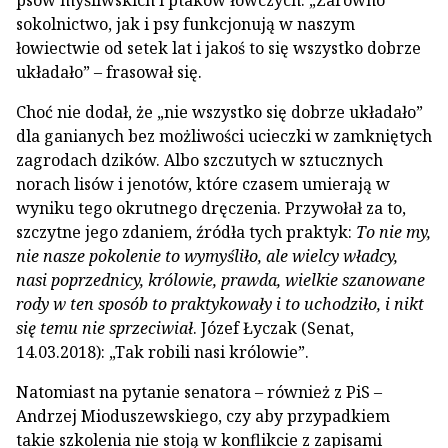
psów myśliwskich i ptaków łowczych. „Zarówno
sokolnictwo, jak i psy funkcjonują w naszym
łowiectwie od setek lat i jakoś to się wszystko dobrze
układało” – frasował się.
Choć nie dodał, że „nie wszystko się dobrze układało”
dla ganianych bez możliwości ucieczki w zamkniętych
zagrodach dzików. Albo szczutych w sztucznych
norach lisów i jenotów, które czasem umierają w
wyniku tego okrutnego dręczenia. Przywołał za to,
szczytne jego zdaniem, źródła tych praktyk:
To nie my,
nie nasze pokolenie to wymyśliło, ale wielcy władcy,
nasi poprzednicy, królowie, prawda, wielkie szanowane
rody w ten sposób to praktykowały i to uchodziło, i nikt
się temu nie sprzeciwiał
. Józef Łyczak (Senat,
14.03.2018): „Tak robili nasi królowie”.
Natomiast na pytanie senatora – również z PiS –
Andrzej Mioduszewskiego, czy aby przypadkiem
takie szkolenia nie stoją w konflikcie z zapisami