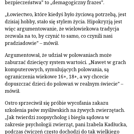
bezpieczeństwa” to „demagogiczny frazes”.
„Łowiectwo, które kiedyś było życiową potrzebą, jest
dzisiaj hobby, stało się stylem życia. Hipokryzją jest
więc argumentowanie, że wielowiekowa tradycja
zezwala na to, by czynić to samo, co czynili nasi
pradziadowie” – mówił.
Argumentował, że udział w polowaniach może
zaburzać dziecięcy system wartości. „Nawet w grach
komputerowych, symulujących polowania, są
ograniczenia wiekowe 16+, 18+, a wy chcecie
dopuszczać dzieci do polowań w realnym świecie” –
mówił.
Ostro sprzeciwił się próbie wycofania zakazu
szkolenia psów myśliwskich na żywych zwierzętach.
„Jak twierdzi zoopsycholog i biegła sądowa w
zakresie psychologii zwierząt, pani Izabela Kadłucka,
podczas ćwiczeń często dochodzi do tak wielkiego