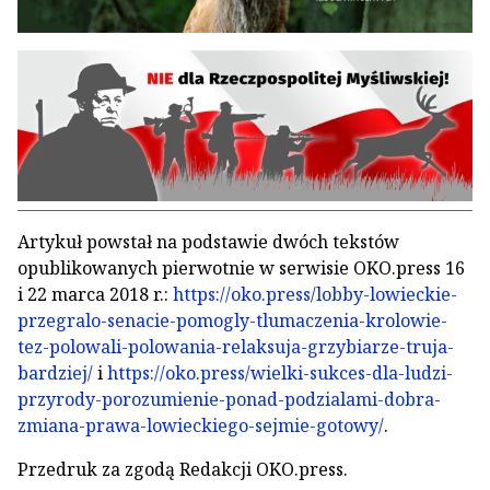
Artykuł powstał na podstawie dwóch tekstów
opublikowanych pierwotnie w serwisie OKO.press 16
i 22 marca 2018 r.:
https://oko.press/lobby-lowieckie-
przegralo-senacie-pomogly-tlumaczenia-krolowie-
tez-polowali-polowania-relaksuja-grzybiarze-truja-
bardziej/
i
https://oko.press/wielki-sukces-dla-ludzi-
przyrody-porozumienie-ponad-podzialami-dobra-
zmiana-prawa-lowieckiego-sejmie-gotowy/
.
Przedruk za zgodą Redakcji OKO.press.