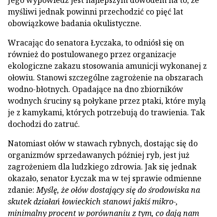
Jego wypowiedź jest najlepszym dowodem na to, że
myśliwi jednak powinni przechodzić co pięć lat
obowiązkowe badania okulistyczne.
Wracając do senatora Łyczaka, to odniósł się on
również do postulowanego przez organizacje
ekologiczne zakazu stosowania amunicji wykonanej z
ołowiu. Stanowi szczególne zagrożenie na obszarach
wodno-błotnych. Opadające na dno zbiorników
wodnych śruciny są połykane przez ptaki, które mylą
je z kamykami, których potrzebują do trawienia. Tak
dochodzi do zatruć.
Natomiast ołów w stawach rybnych, dostając się do
organizmów sprzedawanych później ryb, jest już
zagrożeniem dla ludzkiego zdrowia. Jak się jednak
okazało, senator Łyczak ma w tej sprawie odmienne
zdanie:
Myślę, że ołów dostający się do środowiska na
skutek działań łowieckich stanowi jakiś mikro-,
minimalny procent w porównaniu z tym, co dają nam