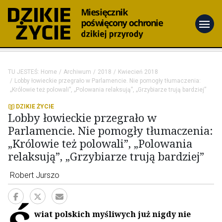
menu
TU JESTEŚ:
Home
Archiwum
2018
Kwiecień 2018
Lobby łowieckie przegrało w Parlamencie. Nie pomogły tłumaczenia:
„Królowie też polowali”, „Polowania relaksują”, „Grzybiarze trują bardziej”
DZIKIE ŻYCIE
Lobby łowieckie przegrało w
Parlamencie. Nie pomogły tłumaczenia:
„Królowie też polowali”, „Polowania
relaksują”, „Grzybiarze trują bardziej”
Robert Jurszo
wiat polskich myśliwych już nigdy nie