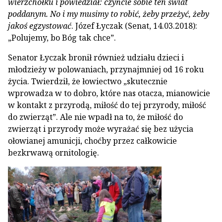
wierzchołku i powiedział: czyńcie sobie ten świat
poddanym. No i my musimy to robić, żeby przeżyć, żeby
jakoś egzystować
. Józef Łyczak (Senat, 14.03.2018):
„Polujemy, bo Bóg tak chce”.
Senator Łyczak bronił również udziału dzieci i
młodzieży w polowaniach, przynajmniej od 16 roku
życia. Twierdził, że łowiectwo „skutecznie
wprowadza w to dobro, które nas otacza, mianowicie
w kontakt z przyrodą, miłość do tej przyrody, miłość
do zwierząt”. Ale nie wpadł na to, że miłość do
zwierząt i przyrody może wyrażać się bez użycia
ołowianej amunicji, choćby przez całkowicie
bezkrwawą ornitologię.