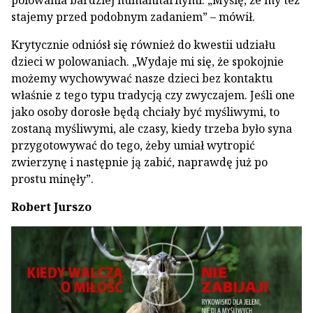
polowania bardziej humanitarnymi. „Myślę, że my też
stajemy przed podobnym zadaniem” – mówił.
Krytycznie odniósł się również do kwestii udziału
dzieci w polowaniach. „Wydaje mi się, że spokojnie
możemy wychowywać nasze dzieci bez kontaktu
właśnie z tego typu tradycją czy zwyczajem. Jeśli one
jako osoby dorosłe będą chciały być myśliwymi, to
zostaną myśliwymi, ale czasy, kiedy trzeba było syna
przygotowywać do tego, żeby umiał wytropić
zwierzynę i następnie ją zabić, naprawdę już po
prostu minęły”.
Robert Jurszo