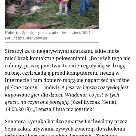
Hubertus Spalski – pokot z udziałem dzieci, 2014 r.
Fot. Joanna Bieńkowska
Straszył za to negatywnymi skutkami, jakie może
mieć brak kontaktu z polowaniami. „Bo jeżeli tego nie
robimy, proszę państwa, to oni z reguły idą w drugą
stronę, czyli siadają przed komputerem, siedzą w
Internecie i tam dopiero mogą się napatrzeć na różne
piękne rzeczy” – mówił.
A jeszcze lepszą rozrywką jest
kupowanie gier dla dzieci. Wiadomo, co jest w tych
grach, na czym one polegają
. Józef Łyczak (Senat,
14.03.2018): „Lepsza flinta niż joystick”.
Senatora Łyczaka bardzo zmartwił uchwalony przez
Sejm zakaz używania żywych zwierząt do szkolenia