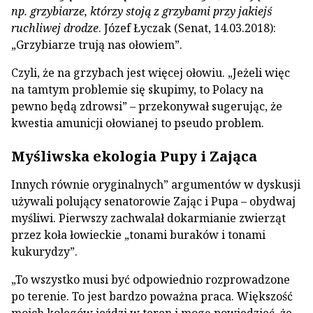
np. grzybiarze, którzy stoją z grzybami przy jakiejś
ruchliwej drodze
. Józef Łyczak (Senat, 14.03.2018):
„Grzybiarze trują nas ołowiem”.
Czyli, że na grzybach jest więcej ołowiu. „Jeżeli więc
na tamtym problemie się skupimy, to Polacy na
pewno będą zdrowsi” – przekonywał sugerując, że
kwestia amunicji ołowianej to pseudo problem.
Myśliwska ekologia Pupy i Zająca
Innych równie oryginalnych” argumentów w dyskusji
używali polujący senatorowie Zając i Pupa – obydwaj
myśliwi. Pierwszy zachwalał dokarmianie zwierząt
przez koła łowieckie „tonami buraków i tonami
kukurydzy”.
„To wszystko musi być odpowiednio rozprowadzone
po terenie. To jest bardzo poważna praca. Większość