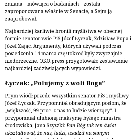
zmiana – mówiąca o badaniach – została
zaproponowana właśnie w Senacie, a Sejm ją
zaaprobował.
Najbardziej żarliwie bronili myślistwa w obecnej
formie senatorowie PiS Józef Łyczak, Zdzisław Pupa i
Józef Zając. Argumenty, których używali podczas
posiedzenia 14 marca częstokroć były zwyczajnie
niedorzeczne. OKO.press przygotowało zestawienie
najbardziej zadziwiających wypowiedzi.
Łyczak: „Polujemy z woli Boga”
Prym wiódł przede wszystkim senator PiS i myśliwy
Józef Łyczak. Przypomniał obradującym posłom, że
„większość, 99 proc. z nas to ludzie wierzący”. I
przypomniał ulubioną maksymę byłego ministra
środowiska, Jana Szyszki:
Pan Bóg tak ten świat
ukształtował, że nas, ludzi, usadził na samym