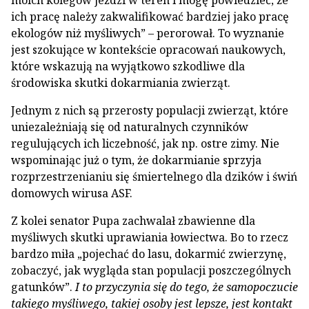
moich kolegów jeździ w teren i mogę powiedzieć, że
ich pracę należy zakwalifikować bardziej jako pracę
ekologów niż myśliwych” – perorował. To wyznanie
jest szokujące w kontekście opracowań naukowych,
które wskazują na wyjątkowo szkodliwe dla
środowiska skutki dokarmiania zwierząt.
Jednym z nich są przerosty populacji zwierząt, które
uniezależniają się od naturalnych czynników
regulujących ich liczebność, jak np. ostre zimy. Nie
wspominając już o tym, że dokarmianie sprzyja
rozprzestrzenianiu się śmiertelnego dla dzików i świń
domowych wirusa ASF.
Z kolei senator Pupa zachwalał zbawienne dla
myśliwych skutki uprawiania łowiectwa. Bo to rzecz
bardzo miła „pojechać do lasu, dokarmić zwierzynę,
zobaczyć, jak wygląda stan populacji poszczególnych
gatunków”.
I to przyczynia się do tego, że samopoczucie
takiego myśliwego, takiej osoby jest lepsze, jest kontakt