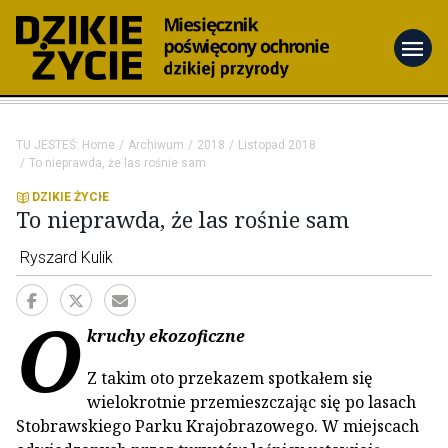
menu
TU JESTEŚ:
Home
Archiwum
2018
Listopad 2018
To nieprawda, że las rośnie sam
DZIKIE ŻYCIE
To nieprawda, że las rośnie sam
Ryszard Kulik
O
kruchy ekozoficzne
Z takim oto przekazem spotkałem się
wielokrotnie przemieszczając się po lasach
Stobrawskiego Parku Krajobrazowego. W miejscach