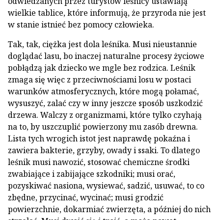
odwiedzanych przez turystów leśnicy ustawiają
wielkie tablice, które informują, że przyroda nie jest
w stanie istnieć bez pomocy człowieka.
Tak, tak, ciężka jest dola leśnika. Musi nieustannie
doglądać lasu, bo inaczej naturalne procesy życiowe
pobłądzą jak dziecko we mgle bez rodzica. Leśnik
zmaga się więc z przeciwnościami losu w postaci
warunków atmosferycznych, które mogą połamać,
wysuszyć, zalać czy w inny jeszcze sposób uszkodzić
drzewa. Walczy z organizmami, które tylko czyhają
na to, by uszczuplić powierzony mu zasób drewna.
Lista tych wrogich istot jest naprawdę pokaźna i
zawiera bakterie, grzyby, owady i ssaki. To dlatego
leśnik musi nawozić, stosować chemiczne środki
zwabiające i zabijające szkodniki; musi orać,
pozyskiwać nasiona, wysiewać, sadzić, usuwać, to co
zbędne, przycinać, wycinać; musi grodzić
powierzchnie, dokarmiać zwierzęta, a później do nich