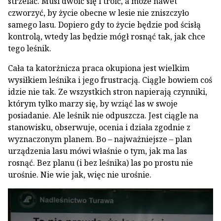
strzelać. Musi dwoić się i troić, a może nawet
czworzyć, by życie obecne w lesie nie zniszczyło
samego lasu. Dopiero gdy to życie będzie pod ścisłą
kontrolą, wtedy las będzie mógł rosnąć tak, jak chce
tego leśnik.
Cała ta katorżnicza praca okupiona jest wielkim
wysiłkiem leśnika i jego frustracją. Ciągle bowiem coś
idzie nie tak. Ze wszystkich stron napierają czynniki,
którym tylko marzy się, by wziąć las w swoje
posiadanie. Ale leśnik nie odpuszcza. Jest ciągle na
stanowisku, obserwuje, ocenia i działa zgodnie z
wyznaczonym planem. Bo – najważniejsze – plan
urządzenia lasu mówi właśnie o tym, jak ma las
rosnąć. Bez planu (i bez leśnika) las po prostu nie
urośnie. Nie wie jak, więc nie urośnie.