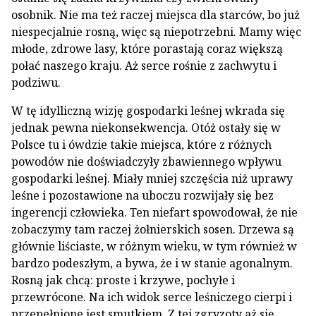
osobnik. Nie ma też raczej miejsca dla starców, bo już
niespecjalnie rosną, więc są niepotrzebni. Mamy więc
młode, zdrowe lasy, które porastają coraz większą
połać naszego kraju. Aż serce rośnie z zachwytu i
podziwu.
W tę idylliczną wizję gospodarki leśnej wkrada się
jednak pewna niekonsekwencja. Otóż ostały się w
Polsce tu i ówdzie takie miejsca, które z różnych
powodów nie doświadczyły zbawiennego wpływu
gospodarki leśnej. Miały mniej szczęścia niż uprawy
leśne i pozostawione na uboczu rozwijały się bez
ingerencji człowieka. Ten niefart spowodował, że nie
zobaczymy tam raczej żołnierskich sosen. Drzewa są
głównie liściaste, w różnym wieku, w tym również w
bardzo podeszłym, a bywa, że i w stanie agonalnym.
Rosną jak chcą: proste i krzywe, pochyłe i
przewrócone. Na ich widok serce leśniczego cierpi i
przepełnione jest smutkiem. Z tej zgryzoty aż się