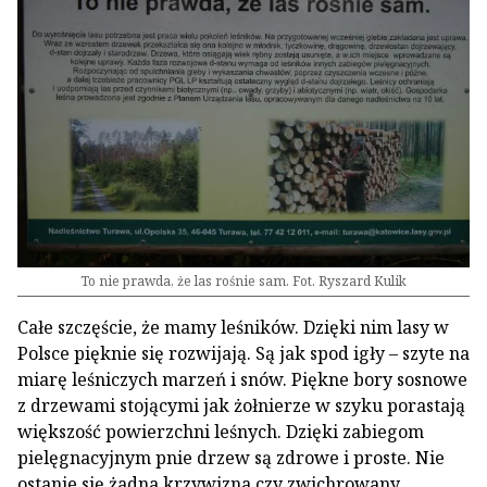
To nie prawda, że las rośnie sam. Fot. Ryszard Kulik
Całe szczęście, że mamy leśników. Dzięki nim lasy w
Polsce pięknie się rozwijają. Są jak spod igły – szyte na
miarę leśniczych marzeń i snów. Piękne bory sosnowe
z drzewami stojącymi jak żołnierze w szyku porastają
większość powierzchni leśnych. Dzięki zabiegom
pielęgnacyjnym pnie drzew są zdrowe i proste. Nie
ostanie się żadna krzywizna czy zwichrowany