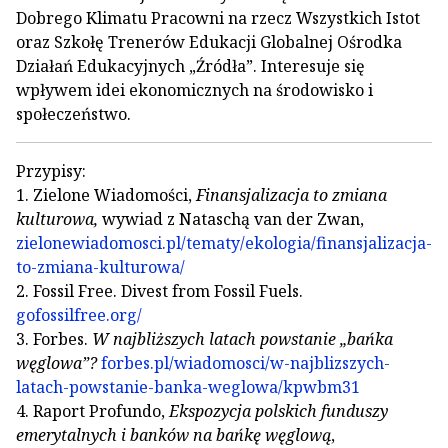
Dobrego Klimatu Pracowni na rzecz Wszystkich Istot
oraz Szkołę Trenerów Edukacji Globalnej Ośrodka
Działań Edukacyjnych „Źródła”. Interesuje się
wpływem idei ekonomicznych na środowisko i
społeczeństwo.
Przypisy:
1. Zielone Wiadomości,
Finansjalizacja to zmiana
kulturowa,
wywiad z Nataschą van der Zwan,
zielonewiadomosci.pl/tematy/ekologia/finansjalizacja-
to-zmiana-kulturowa/
2. Fossil Free. Divest from Fossil Fuels.
gofossilfree.org/
3. Forbes.
W najbliższych latach powstanie „bańka
węglowa”?
forbes.pl/wiadomosci/w-najblizszych-
latach-powstanie-banka-weglowa/kpwbm31
4. Raport Profundo,
Ekspozycja polskich funduszy
emerytalnych i banków na bańkę węglową
,