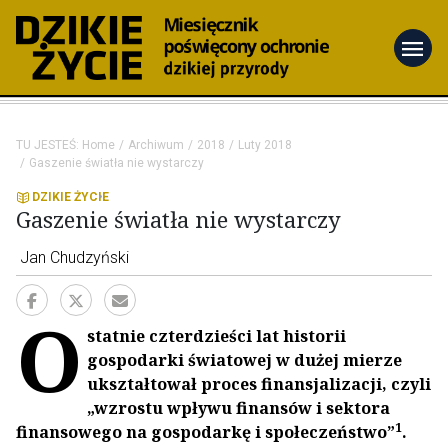
menu
TU JESTEŚ:
Home
Archiwum
2018
Luty 2018
Gaszenie światła nie wystarczy
DZIKIE ŻYCIE
Gaszenie światła nie wystarczy
Jan Chudzyński
O
statnie czterdzieści lat historii
gospodarki światowej w dużej mierze
ukształtował proces finansjalizacji, czyli
„wzrostu wpływu finansów i sektora
1
finansowego na gospodarkę i społeczeństwo”
.