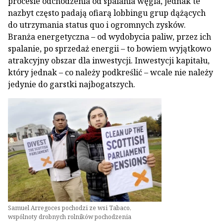
procesie odchodzenia od spalania węgla, jednak te
nazbyt często padają ofiarą lobbingu grup dążących
do utrzymania status quo i ogromnych zysków.
Branża energetyczna – od wydobycia paliw, przez ich
spalanie, po sprzedaż energii – to bowiem wyjątkowo
atrakcyjny obszar dla inwestycji. Inwestycji kapitału,
który jednak – co należy podkreślić – wcale nie należy
jedynie do garstki najbogatszych.
Samuel Arregoces pochodzi ze wsi Tabaco,
wspólnoty drobnych rolników pochodzenia