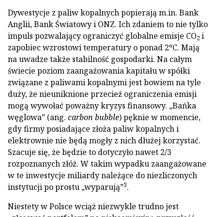
Dywestycje z paliw kopalnych popierają m.in. Bank
Anglii, Bank Światowy i ONZ. Ich zdaniem to nie tylko
impuls pozwalający ograniczyć globalne emisje CO
i
2
zapobiec wzrostowi temperatury o ponad 2ºC. Mają
na uwadze także stabilność gospodarki. Na całym
świecie poziom zaangażowania kapitału w spółki
związane z paliwami kopalnymi jest bowiem na tyle
duży, że nieuniknione przecież ograniczenia emisji
mogą wywołać poważny kryzys finansowy. „Bańka
węglowa” (ang.
carbon bubble
) pęknie w momencie,
gdy firmy posiadające złoża paliw kopalnych i
elektrownie nie będą mogły z nich dłużej korzystać.
Szacuje się, że będzie to dotyczyło nawet 2/3
rozpoznanych złóż. W takim wypadku zaangażowane
w te inwestycje miliardy należące do niezliczonych
3
instytucji po prostu „wyparują”
.
Niestety w Polsce wciąż niezwykle trudno jest