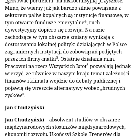
„głosować portfelem” na niskoemisyjną przyszłość.
Mimo, że wiemy już jak bardzo silnie powiązane z
sektorem paliw kopalnych są instytucje finansowe, w
4
tym otwarte fundusze emerytalne
, ruch
dywestycyjny dopiero się rozwija. Na razie
zachodzące w tym obszarze zmiany wynikają z
dostosowania lokalnej polityki działających w Polsce
zagranicznych instytucji do zobowiązań podjętych
5
przez ich firmy-matki
. Ostatnie działania m.in.
6
Pracowni na rzecz Wszystkich Istot
pozwalają jednak
wierzyć, że również w naszym kraju temat zależności
finansów i klimatu wejdzie do debaty publicznej i
pojawią się wreszcie alternatywy wobec „brudnych
zysków”.
Jan Chudzyński
Jan Chudzyński
– absolwent studiów w obszarze
międzynarodowych stosunków międzynarodowych,
ekonomii rozwoju. Ukończył Szkołę Trenerów dla