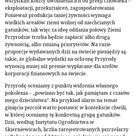
wszystkim koszty uwolnienia ich od presji człowieka –
eksploatacji, przekształceń, zagospodarowania.
Ponieważ produkcja taniej żywności wymaga
wielkich areałów ziemi wolnej od niechcianych
gatunków, tak więc za ideę oddania połowy Ziemi
Przyrodzie trzeba będzie zapłacić albo drogą
żywnością, albo zmianą priorytetów. Na razie
proporcje wydawanych dziś na świecie pieniędzy są
takie, że globalne wydatki na ochronę Przyrody
wynoszą mniej niż premie wypłacane dla szefów
korporacji finansowych na świecie.
Przyrodę oceniamy z punktu widzenia własnego
pokolenia – „powinno być tak, jak pamiętam z czasów
mego dzieciństwa”. Na przykład alarm na temat
ginięcia pszczół warto postawić w kontekście chwili,
w której oceniamy tę konkretną grupę gatunków.
Dziś, według Instytutu Ogrodnictwa w
Skierniewicach, liczba zarejestrowanych pszczelarzy