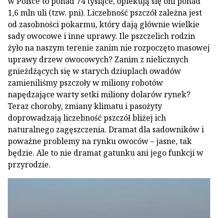
w Polsce to ponad 74 tysiące, opiekują się oni ponad
1,6 mln uli (tzw. pni). Liczebność pszczół zależna jest
od zasobności pokarmu, który dają głównie wielkie
sady owocowe i inne uprawy. Ile pszczelich rodzin
żyło na naszym terenie zanim nie rozpoczęto masowej
uprawy drzew owocowych? Zanim z nielicznych
gnieżdżących się w starych dziuplach owadów
zamieniliśmy pszczoły w miliony robotów
napędzające warty setki miliony dolarów rynek?
Teraz choroby, zmiany klimatu i pasożyty
doprowadzają liczebność pszczół bliżej ich
naturalnego zagęszczenia. Dramat dla sadowników i
poważne problemy na rynku owoców – jasne, tak
będzie. Ale to nie dramat gatunku ani jego funkcji w
przyrodzie.