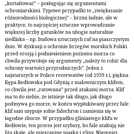
„kształtować” – posługując się argumentami
ochroniarskimi. Typowe przypadki to „zwiększanie
różnorodności biologicznej” – brzmi ładnie, ale w
praktyce, to najczęściej sztuczne wprowadzanie
większej liczby gatunków na ubogie naturalnie
siedliska – np. budowa sztucznych raf na piaszczystym
dnie. W dyskusji o ochronie brzegów morskich Polski
przed erozją i podniesieniem poziomu morza co
chwila przywołuje się argumenty „należy to robić dla
ochrony wartości przyrodniczych”. Jeden z
najstarszych w Polsce rezerwatów (od 1939 r.), piękna
Kępa Redłowska pod Gdynią z malowniczym klifem,
co chwila jest „ratowana” przed atakami morza. Klif
ma to do siebie, że istnieje tak długo, jak długo
podmywa go morze, w końcu wypłukiwany przez fale
klif sam usypuje sobie falochron i zamienia się w
łagodne zbocze. W przypadku gliniastego klifu w
Redłowie, ten proces jest szybszy, bo fale atakują nie
litą skałę, ale mieszaninę piasku i gliny. Niemniej,