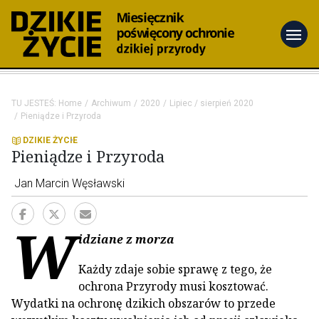
menu
TU JESTEŚ:
Home
Archiwum
2020
Lipiec / sierpień 2020
Pieniądze i Przyroda
DZIKIE ŻYCIE
Pieniądze i Przyroda
Jan Marcin Węsławski
W
idziane z morza
Każdy zdaje sobie sprawę z tego, że
ochrona Przyrody musi kosztować.
Wydatki na ochronę dzikich obszarów to przede