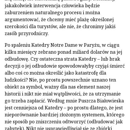
jakakolwiek interwencja człowieka będzie
zaburzeniem naturalnego procesu i można
argumentować, że chcemy mieć plażę określonej
szerokości dla turystów, ale nie, że chronimy jakiś
zasób przyrodniczy.
Po spaleniu Katedry Notre Dame w Paryżu, w ciągu
kilku miesięcy zebrano ponad miliard dolarów na jej
odbudowę. Czy ostateczna strata Katedry – lub brak
decyzji o jej odbudowie spowodowałyby czyjąś śmierć
albo coś co można określić jako katastrofę dla
ludzkości? Nie, po prostu powszechnie uznano ten
obiekt za symbol, ważny dla nas element naszej
historii i nikt nie miał wątpliwości, że za utrzymanie
go trzeba zapłacić. Według mnie Puszcza Białowieska
jest cenniejsza od Katedry – po prostu dlatego, że jest
nieporównanie bardziej złożonym systemem, którego
nie sposób po zniszczeniu odtworzyć (odbudować jak
zabytek). Nikt nie usprawiedliwiał się ze zbiórki