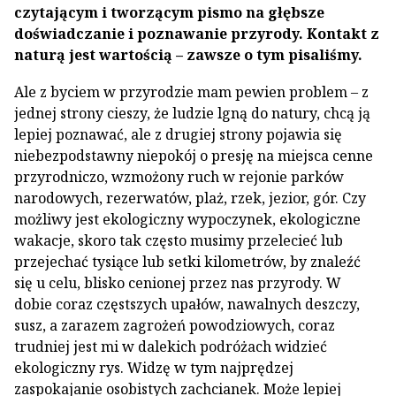
czytającym i tworzącym pismo na głębsze
doświadczanie i poznawanie przyrody. Kontakt z
naturą jest wartością – zawsze o tym pisaliśmy.
Ale z byciem w przyrodzie mam pewien problem – z
jednej strony cieszy, że ludzie lgną do natury, chcą ją
lepiej poznawać, ale z drugiej strony pojawia się
niebezpodstawny niepokój o presję na miejsca cenne
przyrodniczo, wzmożony ruch w rejonie parków
narodowych, rezerwatów, plaż, rzek, jezior, gór. Czy
możliwy jest ekologiczny wypoczynek, ekologiczne
wakacje, skoro tak często musimy przelecieć lub
przejechać tysiące lub setki kilometrów, by znaleźć
się u celu, blisko cenionej przez nas przyrody. W
dobie coraz częstszych upałów, nawalnych deszczy,
susz, a zarazem zagrożeń powodziowych, coraz
trudniej jest mi w dalekich podróżach widzieć
ekologiczny rys. Widzę w tym najprędzej
zaspokajanie osobistych zachcianek. Może lepiej