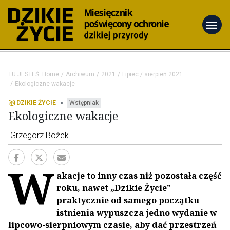
menu
TU JESTEŚ:
Home
Archiwum
2021
Lipiec / sierpień 2021
Ekologiczne wakacje
•
DZIKIE ŻYCIE
Wstępniak
Ekologiczne wakacje
Grzegorz Bożek
W
akacje to inny czas niż pozostała część
roku, nawet „Dzikie Życie”
praktycznie od samego początku
istnienia wypuszcza jedno wydanie w
lipcowo-sierpniowym czasie, aby dać przestrzeń