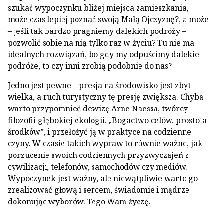
szukać wypoczynku bliżej miejsca zamieszkania,
może czas lepiej poznać swoją Małą Ojczyznę?, a może
– jeśli tak bardzo pragniemy dalekich podróży –
pozwolić sobie na nią tylko raz w życiu? Tu nie ma
idealnych rozwiązań, bo gdy my odpuścimy dalekie
podróże, to czy inni zrobią podobnie do nas?
Jedno jest pewne – presja na środowisko jest zbyt
wielka, a ruch turystyczny tę presję zwiększa. Chyba
warto przypomnieć dewizę Arne Naessa, twórcy
filozofii głębokiej ekologii, „Bogactwo celów, prostota
środków”, i przełożyć ją w praktyce na codzienne
czyny. W czasie takich wypraw to równie ważne, jak
porzucenie swoich codziennych przyzwyczajeń z
cywilizacji, telefonów, samochodów czy mediów.
Wypoczynek jest ważny, ale niewątpliwie warto go
zrealizować głową i sercem, świadomie i mądrze
dokonując wyborów. Tego Wam życzę.