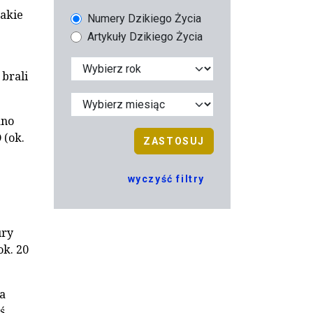
Takie
Numery Dzikiego Życia
Artykuły Dzikiego Życia
 brali
ano
 (ok.
ZASTOSUJ
wyczyść filtry
ury
ok. 20
a
ś