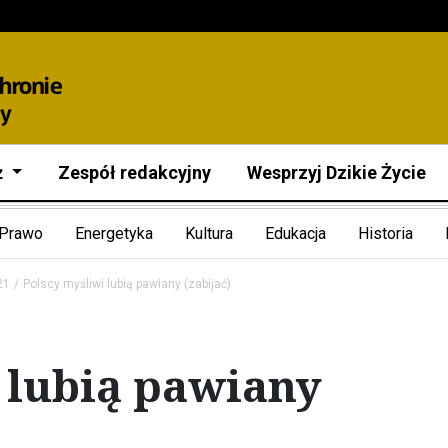
ż
Zespół redakcyjny
Wesprzyj Dzikie Życie
Prawo
Energetyka
Kultura
Edukacja
Historia
21
Polscy myśliwi lubią pawiany (zabijać)
 lubią pawiany