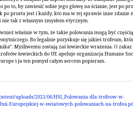
o po to, by zawiesić sobie jego głowę na ścianie, jest po pr
k po prostu jest i każdy, kto ma w tej sprawie inne zdanie
oś nie tak z własnym zmysłem etycznym.
wnież właśnie w tym, że takie polowania mogą być części
mytniczego. Bo legalnie pozyskuje się jakieś trofeum, któ
nika”. Myśliwemu zostają zaś łowieckie wrażenia. O zakaz
rofeów łowieckich do UE apeluje organizacja Humane Soc
Europe i ja ten pomysł całym sercem popieram.
ontent/uploads/2021/06/HSI_Polowania-dla-trofeow-w-
Unii-Europejskiej-w-swiatowych-polowaniach-na-trofea.p