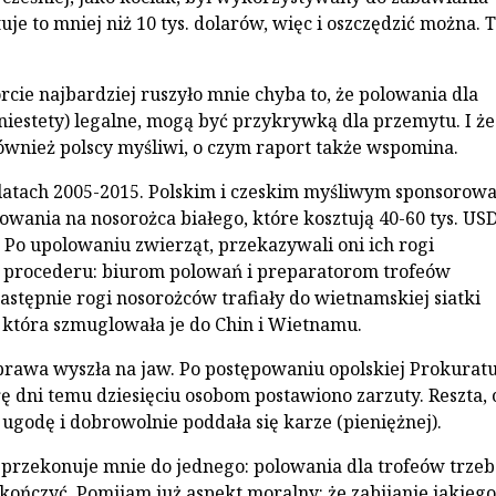
uje to mniej niż 10 tys. dolarów, więc i oszczędzić można. 
.
rcie najbardziej ruszyło mnie chyba to, że polowania dla
niestety) legalne, mogą być przykrywką dla przemytu. I że
ównież polscy myśliwi, o czym raport także wspomina.
w latach 2005-2015. Polskim i czeskim myśliwym sponsorow
owania na nosorożca białego, które kosztują 40-60 tys. USD
). Po upolowaniu zwierząt, przekazywali oni ich rogi
 procederu: biurom polowań i preparatorom trofeów
astępnie rogi nosorożców trafiały do wietnamskiej siatki
 która szmuglowała je do Chin i Wietnamu.
sprawa wyszła na jaw. Po postępowaniu opolskiej Prokurat
 dni temu dziesięciu osobom postawiono zarzuty. Reszta, 
 ugodę i dobrowolnie poddała się karze (pieniężnej).
 przekonuje mnie do jednego: polowania dla trofeów trzeb
kończyć. Pomijam już aspekt moralny: że zabijanie jakiego