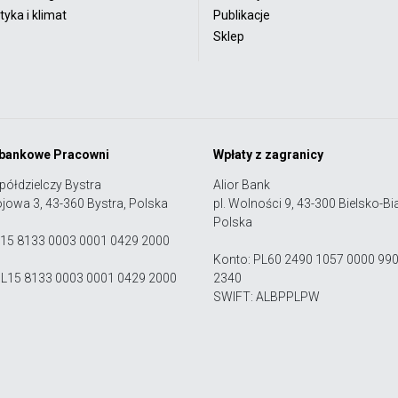
yka i klimat
Publikacje
Sklep
 bankowe Pracowni
Wpłaty z zagranicy
półdzielczy Bystra
Alior Bank
ojowa 3, 43-360 Bystra, Polska
pl. Wolności 9, 43-300 Bielsko-Bia
Polska
 15 8133 0003 0001 0429 2000
Konto: PL60 2490 1057 0000 99
PL15 8133 0003 0001 0429 2000
2340
SWIFT: ALBPPLPW