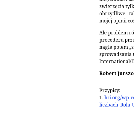
zwierzęcia tylk
obrzydliwe. Ta
mojej opinii c
Ale problem ró
procederu prze
nagle potem „z
sprowadzania t
International/
Robert Jurszo
Przypisy:
1.
hsi.org/wp-c
liczbach_Rola-