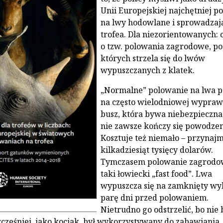
Unii Europejskiej najchętniej po
na lwy hodowlane i sprowadzają
trofea. Dla niezorientowanych: 
o tzw. polowania zagrodowe, po
których strzela się do lwów
wypuszczanych z klatek.
„Normalne” polowanie na lwa p
na często wielodniowej wypraw
busz, która bywa niebezpieczna,
nie zawsze kończy się powodze
Kosztuje też niemało – przynajm
kilkadziesiąt tysięcy dolarów.
Tymczasem polowanie zagrodo
taki łowiecki „fast food”. Lwa
wypuszcza się na zamknięty wy
parę dni przed polowaniem.
Nietrudno go odstrzelić, bo nie b
 wcześniej, jako kociak, był wykorzystywany do zabawiania