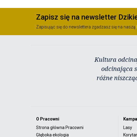
Zapisz się na newsletter Dziki
Zapisując się do newslettera zgadzasz się na naszą
Kultura odcina
odcinająca s
różne niszczą
O Pracowni
Kampa
Strona główna Pracowni
Lasy
Głęboka ekologia
Koryta