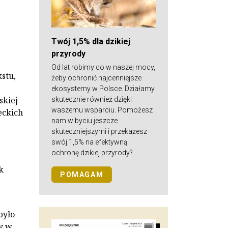
Twój 1,5% dla dzikiej
przyrody
Od lat robimy co w naszej mocy,
stu,
żeby ochronić najcenniejsze
ekosystemy w Polsce. Działamy
skiej
skutecznie również dzięki
waszemu wsparciu. Pomożesz
eckich
nam w byciu jeszcze
skuteczniejszymi i przekażesz
swój 1,5% na efektywną
ochronę dzikiej przyrody?
k
POMAGAM
było
zy w