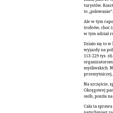
turystów. Koszt
to „polowanie”
Ale w tym rapo
trofeów, choć (
w tym udział r
Działo się to 
wyjazdy na pol
153-229 tys. zł
organizatorom
myśliwskich. N
przemytniczej,
Na szczęście, 
Okręgowej parę
osób, poszła na
Cała ta sprawa
natychmiast za