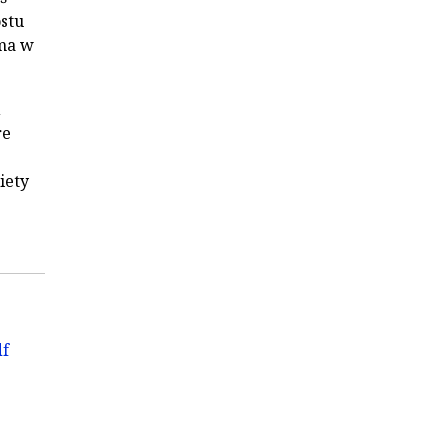
ostu
 ma w
ą
re
iety
df