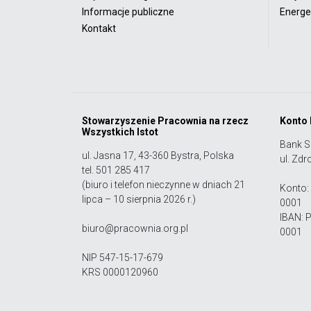
Informacje publiczne
Energet
Kontakt
Stowarzyszenie Pracownia na rzecz
Konto
Wszystkich Istot
Bank S
ul. Jasna 17, 43-360 Bystra, Polska
ul. Zdr
tel. 501 285 417
(biuro i telefon nieczynne w dniach 21
Konto:
lipca – 10 sierpnia 2026 r.)
0001
IBAN: 
biuro@pracownia.org.pl
0001
NIP 547-15-17-679
KRS 0000120960