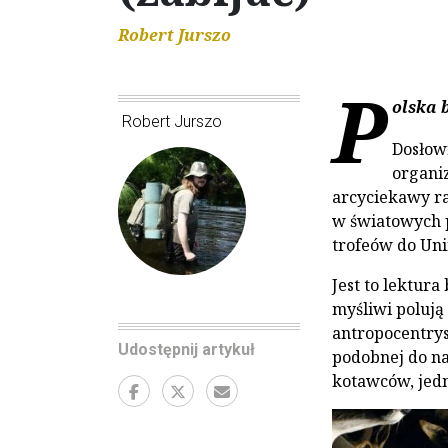
Robert Jurszo
P
olska 
Robert Jurszo
Dosłown
organi
arcyciekawy ra
w światowych 
trofeów do Unii
Jest to lektura
myśliwi polują
antropocentrys
Udostępnij artykuł
podobnej do na
kotawców, jed