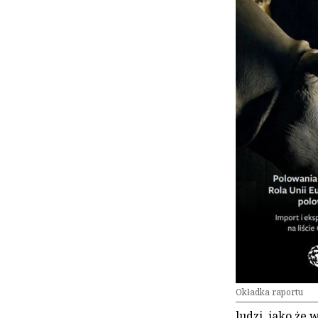
Okładka raportu
ludzi, jako że