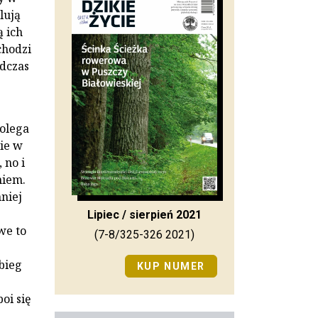
lują
 ich
chodzi
dczas
olega
ie w
 no i
niem.
niej
Lipiec / sierpień 2021
we to
(7-8/325-326 2021)
bieg
KUP NUMER
oi się