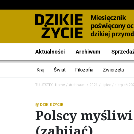
Aktualności
Archiwum
Sprzeda
Kraj
Świat
Filozofia
Zwierzęta
TU JESTEŚ:
Home
Archiwum
2021
Lipiec / sierpień 20
DZIKIE ŻYCIE
Polscy myśliwi
(zabijać)