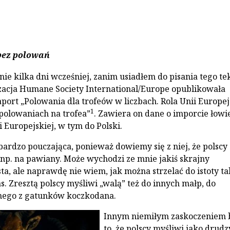
bez polowań
ie kilka dni wcześniej, zanim usiadłem do pisania tego tek
zacja Humane Society International/Europe opublikowała
port „Polowania dla trofeów w liczbach. Rola Unii Europej
1
polowaniach na trofea”
. Zawiera on dane o imporcie łowi
 Europejskiej, w tym do Polski.
 bardzo pouczająca, ponieważ dowiemy się z niej, że polscy
 np. na pawiany. Może wychodzi ze mnie jakiś skrajny
ta, ale naprawdę nie wiem, jak można strzelać do istoty ta
s. Zresztą polscy myśliwi „walą” też do innych małp, do
nego z gatunków koczkodana.
Innym niemiłym zaskoczeniem 
to, że polscy myśliwi jako drud