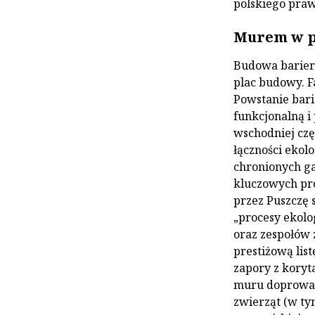
polskiego praw
Murem w p
Budowa bariery
plac budowy. F
Powstanie bar
funkcjonalną i 
wschodniej częś
łączności ekolo
chronionych ga
kluczowych pro
przez Puszczę 
„procesy ekolo
oraz zespołów 
prestiżową list
zapory z koryt
muru doprowad
zwierząt (w ty