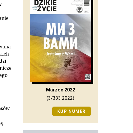
w
anie
owana
kich
dzi
nicze
iego
Marzec 2022
(3/333 2022)
lasów
KUP NUMER
zą