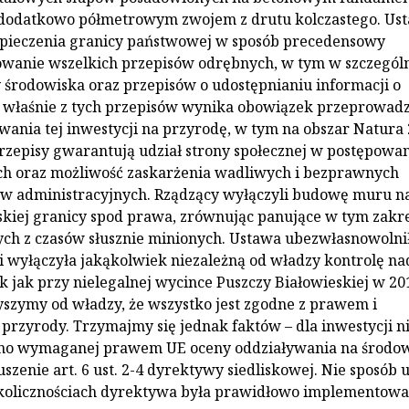
dodatkowo półmetrowym zwojem z drutu kolczastego. Us
pieczenia granicy państwowej w sposób precedensowy
owanie wszelkich przepisów odrębnych, w tym w szczegól
środowiska oraz przepisów o udostępnianiu informacji o
o właśnie z tych przepisów wynika obowiązek przeprowad
wania tej inwestycji na przyrodę, w tym na obszar Natura 
przepisy gwarantują udział strony społecznej w postępowa
h oraz możliwość zaskarżenia wadliwych i bezprawnych
ów administracyjnych. Rządzący wyłączyli budowę muru n
skiej granicy spod prawa, zrównując panujące w tym zakr
ych z czasów słusznie minionych. Ustawa ubezwłasnowolni
i wyłączyła jakąkolwiek niezależną od władzy kontrolę na
ak jak przy nielegalnej wycince Puszczy Białowieskiej w 201
słyszymy od władzy, że wszystko jest zgodne z prawem i
 przyrody. Trzymajmy się jednak faktów – dla inwestycji n
o wymaganej prawem UE oceny oddziaływania na środow
szenie art. 6 ust. 2-4 dyrektywy siedliskowej. Nie sposób 
okolicznościach dyrektywa była prawidłowo implementowa