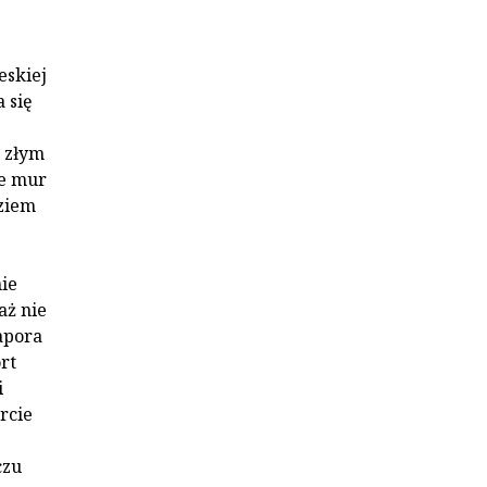
eskiej
 się
w złym
ie mur
ziem
ie
aż nie
apora
rt
i
rcie
czu