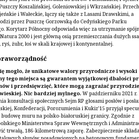
Puszczy Koszalińskiej, Goleniowskiej i Wkrzańskiej. Przec
eńskie i Wałeckie, łączy się także z Lasami Drawskimi, a
hodzi przez Puszczę Gorzowską do Cedyńskiego Parku
. Korytarz Północny odpowiada więc za utrzymanie spójn
 Natura 2000 i jest główną osią przemieszczania dużych s
, ryś, żubr, łoś w skali krajowej i kontynentalnej.
raworządność
ę mogło, że unikatowe walory przyrodnicze i wysoki
ny tego miejsca są gwarantem wyjątkowej dbałości pr
anów i przedsięwzięć, które mogą zagrażać przyrodzi
wieskiej. Nic bardziej mylnego.
W październiku 2021 r.
a konsultacji społecznych Sejm RP głosami posłów i posł
olskiej, Konfederacji, Porozumienia i Kukiz'15 przyjął spec
 budowę muru na polsko-białoruskiej granicy. Zgodnie z
olskiego Ministerstwa Spraw Wewnętrznych i Administrac
ć trwałą, 186-kilometrową zaporę. Zabezpieczenie składa 
talowych słupów posadowionych na betonowym fundamen