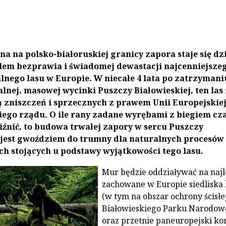
a na polsko-białoruskiej granicy zapora staje się dz
em bezprawia i świadomej dewastacji najcenniejsze
lnego lasu w Europie. W niecałe 4 lata po zatrzymani
alnej, masowej wycinki Puszczy Białowieskiej, ten la
ną zniszczeń i sprzecznych z prawem Unii Europejskie
iego rządu. O ile rany zadane wyrębami z biegiem cz
iźnić, to
budowa trwałej zapory w sercu Puszczy
 jest gwoździem do trumny dla naturalnych procesów
h stojących u podstawy wyjątkowości tego lasu
.
Mur będzie oddziaływać na najl
zachowane w Europie siedliska 
(w tym na obszar ochrony ścisłe
Białowieskiego Parku Narodow
oraz przetnie paneuropejski ko