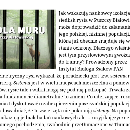
Jak wskazują naukowcy izolacja
siedlisk rysia w Puszczy Białowi
może doprowadzić do załamania
jego polskiej, nizinnej populacji,
która już obecnie znajduje się 
stanie ochrony. Dlaczego właśn
jest tym przysłowiowym gwoźd
do trumny? Prowadzony przez
Instytut Biologii Ssaków PAN
emetryczny rysi wykazał, że poradziecki płot tzw.
sistema
n
arierą.
Sistema
jest w wielu miejscach nieszczelna a poniew
, rysie (ale i wilki) mogą się pod nią podkopać. Trwała z
 fundamencie diametralnie to zmieni. Co uderzające, reso
iast dyskutować o zabezpieczeniu puszczańskiej populacj
 udowadniać, że te zwierzęta nie pokonują
sistemy
. Na popa
 pokazują jednak badań naukowych ale.... rosyjskojęzyczne
domego pochodzenia, swobodnie przetłumaczone w Tłuma