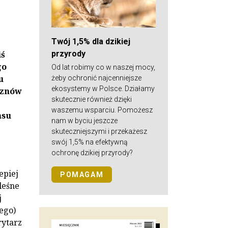
Twój 1,5% dla dzikiej
przyrody
iś
go
Od lat robimy co w naszej mocy,
u
żeby ochronić najcenniejsze
ekosystemy w Polsce. Działamy
s znów
skutecznie również dzięki
j
waszemu wsparciu. Pomożesz
asu
nam w byciu jeszcze
skuteczniejszymi i przekażesz
swój 1,5% na efektywną
ochronę dzikiej przyrody?
epiej
POMAGAM
leśne
j
ego)
rytarz