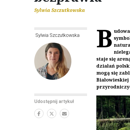
Sylwia Szczutkowska
B
udowan
Sylwia Szczutkowska
symbol
natura
nieleg
staje się are
działań polsk
mogą się zabl
Białowieskiej
przyrodniczyc
Udostępnij artykuł