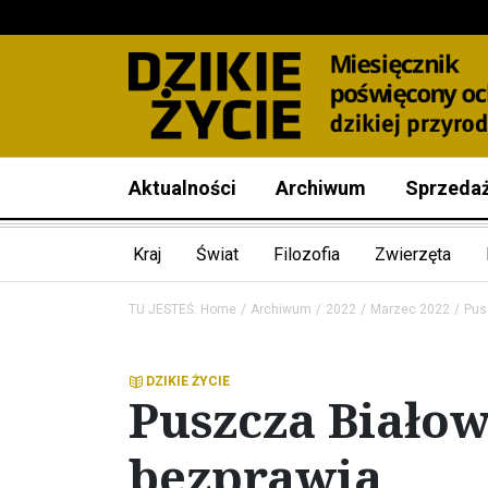
Aktualności
Archiwum
Sprzeda
Kraj
Świat
Filozofia
Zwierzęta
TU JESTEŚ:
Home
Archiwum
2022
Marzec 2022
Pus
DZIKIE ŻYCIE
Puszcza Białow
bezprawia