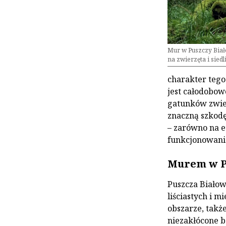
Mur w Puszczy Biał
na zwierzęta i siedl
charakter teg
jest całodobow
gatunków zwie
znaczną szkodę
– zarówno na et
funkcjonowani
Murem w P
Puszcza Białow
liściastych i 
obszarze, takż
niezakłócone b