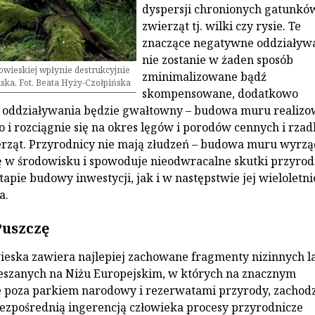
dyspersji chronionych gatunkó
zwierząt tj. wilki czy rysie. Te
znaczące negatywne oddziaływ
nie zostanie w żaden sposób
owieskiej wpłynie destrukcyjnie
zminimalizowane bądź
iska. Fot. Beata Hyży-Czołpińska
skompensowane, dodatkowo
o oddziaływania będzie gwałtowny – budowa muru realiz
o i rozciągnie się na okres lęgów i porodów cennych i rzad
rząt. Przyrodnicy nie mają złudzeń – budowa muru wyrzą
 w środowisku i spowoduje nieodwracalne skutki przyrod
apie budowy inwestycji, jak i w następstwie jej wieloletn
a.
uszczę
ieska zawiera najlepiej zachowane fragmenty nizinnych 
mieszanych na Niżu Europejskim, w których na znacznym
e poza parkiem narodowy i rezerwatami przyrody, zachod
ezpośrednią ingerencją człowieka procesy przyrodnicze