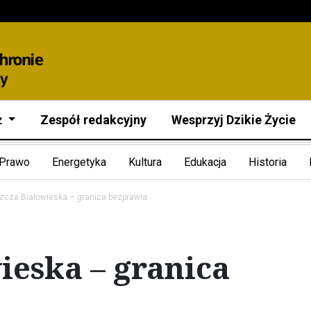
ż
Zespół redakcyjny
Wesprzyj Dzikie Życie
Prawo
Energetyka
Kultura
Edukacja
Historia
zcza Białowieska – granica bezprawia
ieska – granica