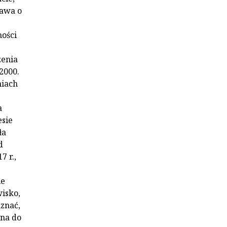
tawa o
ności
zenia
2000.
niach
a
esie
ła
d
7 r.,
ie
isko,
uznać,
na do