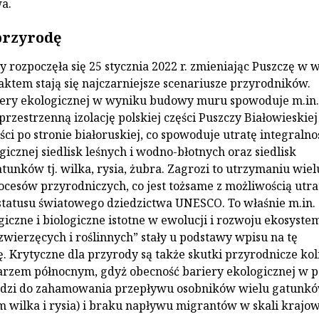
a.
rzyrodę
 rozpoczęła się 25 stycznia 2022 r. zmieniając Puszczę w w
aktem stają się najczarniejsze scenariusze przyrodników.
iery ekologicznej w wyniku budowy muru spowoduje m.in.
przestrzenną izolację polskiej części Puszczy Białowieskiej 
ci po stronie białoruskiej, co spowoduje utratę integralnoś
gicznej siedlisk leśnych i wodno-błotnych oraz siedlisk
tunków tj. wilka, rysia, żubra. Zagrozi to utrzymaniu wiel
cesów przyrodniczych, co jest tożsame z możliwością utra
statusu światowego dziedzictwa UNESCO. To właśnie m.in.
giczne i biologiczne istotne w ewolucji i rozwoju ekosyst
zwierzęcych i roślinnych” stały u podstawy wpisu na tę
ę. Krytyczne dla przyrody są także skutki przyrodnicze koli
arzem północnym, gdyż obecność bariery ekologicznej w p
zi do zahamowania przepływu osobników wielu gatunk
m wilka i rysia) i braku napływu migrantów w skali krajow