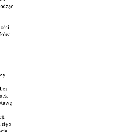
hodząc
ości
saków
zy
e
 bez
anek
ustawę
ji
się z
cie,