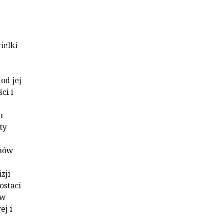
ielki
od jej
ci i
u
ty
emów
zji
ostaci
ów
ej i