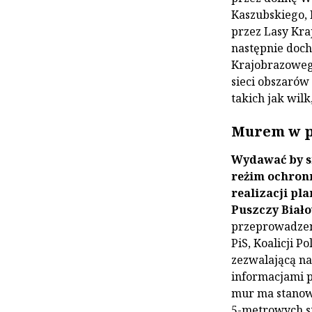
Kaszubskiego, 
przez Lasy Kraj
następnie doc
Krajobrazowego
sieci obszarów
takich jak wilk
Murem w p
Wydawać by si
reżim ochron
realizacji pl
Puszczy Biało
przeprowadzeni
PiS, Koalicji P
zezwalającą na
informacjami p
mur ma stanowi
5-metrowych s