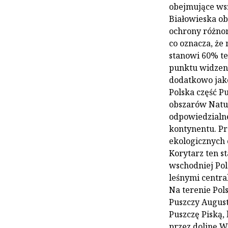
obejmujące wsz
Białowieska ob
ochrony różnor
co oznacza, że 
stanowi 60% te
punktu widzeni
dodatkowo jak
Polska część Pu
obszarów Natur
odpowiedzialne
kontynentu. Pr
ekologicznych 
Korytarz ten s
wschodniej Pol
leśnymi central
Na terenie Pol
Puszczy August
Puszczę Piską,
przez dolinę W