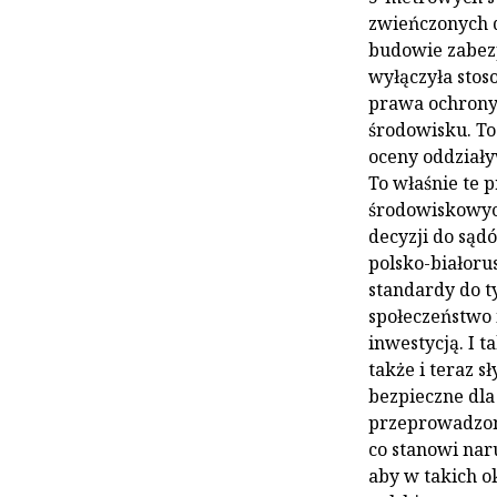
zwieńczonych 
budowie zabez
wyłączyła stos
prawa ochrony 
środowisku. T
oceny oddziały
To właśnie te 
środowiskowyc
decyzji do sąd
polsko-białoru
standardy do t
społeczeństwo 
inwestycją. I t
także i teraz 
bezpieczne dla
przeprowadzon
co stanowi naru
aby w takich 