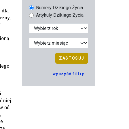
Numery Dzikiego Życia
 dla
Artykuły Dzikiego Życia
czny,
y
nioną
.
ZASTOSUJ
ałego
wyczyść filtry
i
dniej.
ów od
,
ie
rza