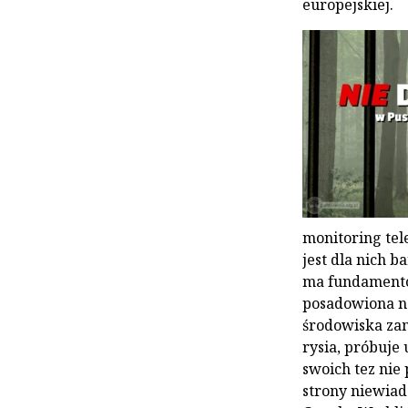
europejskiej.
monitoring tel
jest dla nich b
ma fundamentów
posadowiona na
środowiska zam
rysia, próbuje
swoich tez nie
strony niewia