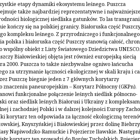
ystkie etapy dynamiki ekosystemu leśnego. Puszcza
ejmuje także najbardziej reprezentatywne i najważniejsze
odności biologicznej siedliska gatunków. To las transgrani
nie kończy się na polskiej granicy. Białoruska część Puszcz
go kompleksu leśnego. Z przyrodniczego i funkcjonalnego
a polska i białoruska część Puszczy stanowią całość, chro
o wspólny obiekt z Listy Światowego Dziedzictwa UNESCO
szczy Białowieskiej objęta jest również europejską siecią
a 2000. Puszcza to także niezbywalne ogniwo łańcucha
go za utrzymanie łączności ekologicznej w skali kraju i c
zez Puszczę biegnie jeden z 7 głównych korytarzy
o znaczeniu paneuropejskim – Korytarz Północny (GKPn).
tanowi funkcjonalne połączenie leśnych siedlisk północno-
ski oraz siedlisk leśnych Białorusi i Ukrainy z kompleksam
nej i zachodniej Polski i w dalszej kolejności Europy Zacho
ski korytarz ten odpowiada za łączność ekologiczną teren
owskiej, Knyszyńskiej i Białowieskiej przez dolinę Biebrzy
 lasy Napiwodzko-Ramuckie i Pojezierze Iławskie. Następn
isły korytarz ten prowadzi do Borów Tucholskich, Pojezie