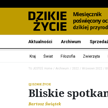
Aktualności
Archiwum
Sprzeda
Kraj
Świat
Filozofia
Zwierzęta
TU JESTEŚ:
Home
Archiwum
2022
Wrzesień 2022
B
DZIKIE ŻYCIE
Bliskie spotka
Bartosz Świątek