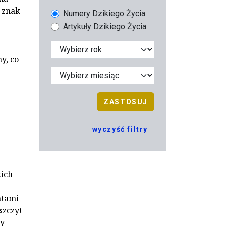
 znak
Numery Dzikiego Życia
Artykuły Dzikiego Życia
y, co
ZASTOSUJ
wyczyść filtry
kich
ntami
szczyt
my