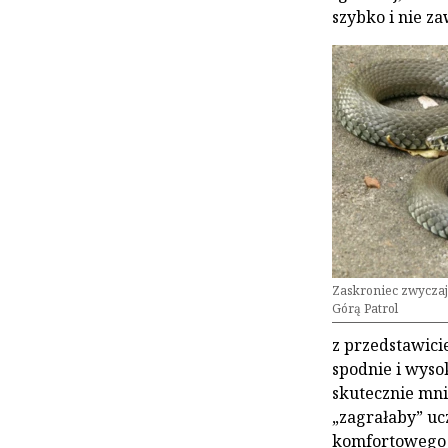
szybko i nie z
Zaskroniec zwyczaj
Górą Patrol
z przedstawici
spodnie i wyso
skutecznie mni
„zagrałaby” uc
komfortowego d