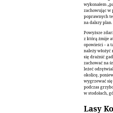
wykonałem „pa
zachowując w p
poprawnych tec
na dalszy plan.
Powyższe zdarz
z którą żmije 
opowieści – a t
należy włożyć 
się drażnić ga
zachować na śr
leżeć odrętwiał
okolicę, ponie
wygrzewać się 
podczas grzybo
w stodołach, g
Lasy Ko