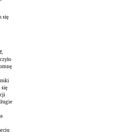
 się
f,
czyło
apomnę
amki
 się
cji
długie
ja
ęciu