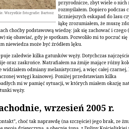
przyrodnicze, zbyt wiele o nich 
rozmyślałem. Dopiero podczas c
e. Wszystkie fotografie: Bartosz
liczniejszych eskapad do lasu cz
łąkę zrozumiałem, że muszę zd
tach choćby podstawową wiedzę: jak się zachować i czego 
w) się obawiać, gdy je spotkam. Pozwoliło mi to poczuć się
em niewiedza może być źródłem lęku.
puje zaledwie kilka gatunków węży. Dotychczas najczęści
je oraz zaskrońce. Natrafiałem na żmije mające różny kol
e widziałem odmiany melanistycznej, a więc całej czarnej,
czonej wstęgi kainowej. Poniżej przedstawiam kilka
padłych mi w pamięć sytuacji, w których miałem okazję na
atunki węży.
achodnie, wrzesień 2005 r.
ontakt”, choć tak naprawdę (na szczęście) jego brak, ze żm
swoją dziewczyną, a obecnie żoną, z Doliny Kościeliskiej 