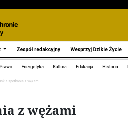
ż
Zespół redakcyjny
Wesprzyj Dzikie Życie
Prawo
Energetyka
Kultura
Edukacja
Historia
liskie spotkania z wężami
nia z wężami