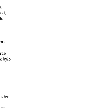
.
ski,
h.
y
enia –
erce
k było
lazłem