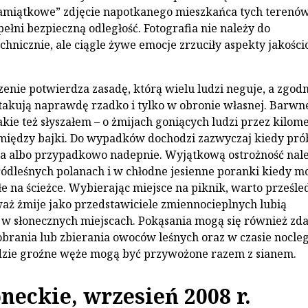
miątkowe” zdjęcie napotkanego mieszkańca tych terenów
ełni bezpieczną odległość. Fotografia nie należy do
hnicznie, ale ciągle żywe emocje zrzuciły aspekty jakośc
enie potwierdza zasadę, którą wielu ludzi neguje, a zgodn
atakują naprawdę rzadko i tylko w obronie własnej. Barwn
akie też słyszałem – o żmijach goniących ludzi przez kilom
między bajki. Do wypadków dochodzi zazwyczaj kiedy pró
da albo przypadkowo nadepnie. Wyjątkową ostrożność nal
ódleśnych polanach i w chłodne jesienne poranki kiedy m
e na ścieżce. Wybierając miejsce na piknik, warto prześle
waż żmije jako przedstawiciele zmiennocieplnych lubią
w słonecznych miejscach. Pokąsania mogą się również zd
brania lub zbierania owoców leśnych oraz w czasie nocl
dzie groźne węże mogą być przywożone razem z sianem.
neckie, wrzesień 2008 r.