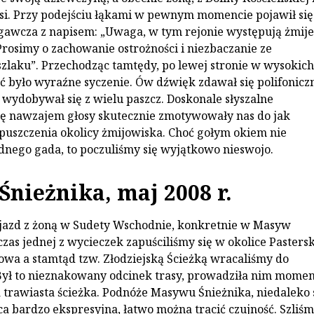
si. Przy podejściu łąkami w pewnym momencie pojawił się
zegawcza z napisem: „Uwaga, w tym rejonie występują żmije
rosimy o zachowanie ostrożności i niezbaczanie ze
laku”. Przechodząc tamtędy, po lewej stronie w wysokich
ć było wyraźne syczenie. Ów dźwięk zdawał się polifoniczn
 wydobywał się z wielu paszcz. Doskonale słyszalne
ię nawzajem głosy skutecznie zmotywowały nas do jak
puszczenia okolicy żmijowiska. Choć gołym okiem nie
dnego gada, to poczuliśmy się wyjątkowo nieswojo.
nieżnika, maj 2008 r.
azd z żoną w Sudety Wschodnie, konkretnie w Masyw
zas jednej z wycieczek zapuściliśmy się w okolice Pasters
kowa a stamtąd tzw. Złodziejską Ścieżką wracaliśmy do
Był to nieznakowany odcinek trasy, prowadziła nim mome
 trawiasta ścieżka. Podnóże Masywu Śnieżnika, niedaleko 
ica bardzo ekspresyjna, łatwo można tracić czujność. Szliś