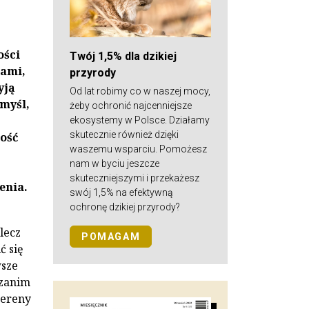
ości
Twój 1,5% dla dzikiej
wami,
przyrody
yją
Od lat robimy co w naszej mocy,
 myśl,
żeby ochronić najcenniejsze
ekosystemy w Polsce. Działamy
skutecznie również dzięki
ość
waszemu wsparciu. Pomożesz
nam w byciu jeszcze
skuteczniejszymi i przekażesz
enia.
swój 1,5% na efektywną
ochronę dzikiej przyrody?
lecz
POMAGAM
ć się
wsze
 zanim
tereny