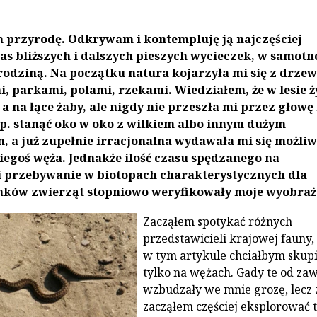
 przyrodę. Odkrywam i kontempluję ją najczęściej
as bliższych i dalszych pieszych wycieczek, w samotn
 rodziną. Na początku natura kojarzyła mi się z drze
, parkami, polami, rzekami. Wiedziałem, że w lesie ż
 a na łące żaby, ale nigdy nie przeszła mi przez głowę
p. stanąć oko w oko z wilkiem albo innym dużym
, a już zupełnie irracjonalna wydawała mi się możliw
iegoś węża. Jednakże ilość czasu spędzanego na
 przebywanie w biotopach charakterystycznych dla
nków zwierząt stopniowo weryfikowały moje wyobraż
Zacząłem spotykać różnych
przedstawicieli krajowej fauny, 
w tym artykule chciałbym skupi
tylko na wężach. Gady te od za
wzbudzały we mnie grozę, lecz
zacząłem częściej eksplorować 