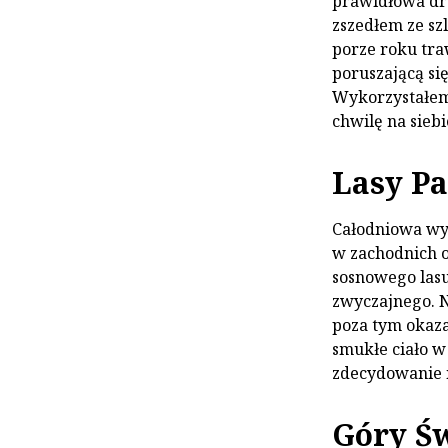
prawidłowa dro
zszedłem ze sz
porze roku tra
poruszającą si
Wykorzystałem
chwilę na siebi
Lasy Pa
Całodniowa wyc
w zachodnich o
sosnowego lasu
zwyczajnego. Na
poza tym okaza
smukłe ciało w 
zdecydowanie n
Góry Św