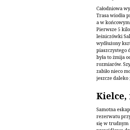
Całodniowa wyc
Trasa wiodła pr
a w końcowym 
Pierwsze 5 kil
leśniczówki Sa
wydłużony kszt
piaszczystego d
była to żmija 
rozmiarów. Szyb
zabiło nieco m
jeszcze daleko ;
Kielce,
Samotna eskapa
rezerwatu przy
się w trudnym 