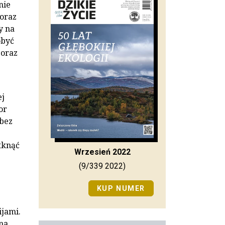
nie
oraz
y na
obyć
(oraz
ej
or
 bez
tknąć
Wrzesień 2022
(9/339 2022)
KUP NUMER
ijami.
na