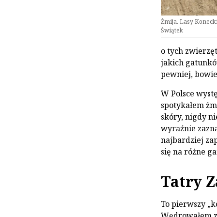
Żmija. Lasy Konecki
Świątek
o tych zwierzę
jakich gatunkó
pewniej, bowi
W Polsce wystę
spotykałem żmi
skóry, nigdy ni
wyraźnie zazna
najbardziej za
się na różne g
Tatry Z
To pierwszy „k
Wędrowałem ze 