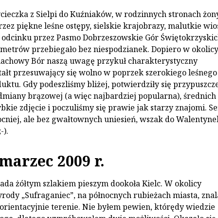
ieczka z Sielpi do Kuźniaków, w rodzinnych stronach żony
zez piękne leśne ostępy, sielskie krajobrazy, malutkie wio
odcinku przez Pasmo Dobrzeszowskie Gór Świętokrzyskic
ometrów przebiegało bez niespodzianek. Dopiero w okolic
lachowy Bór naszą uwagę przykuł charakterystyczny
ałt przesuwający się wolno w poprzek szerokiego leśnego
uktu. Gdy podeszliśmy bliżej, potwierdziły się przypuszcz
odmiany brązowej (a więc najbardziej popularna), średnich
kie zdjęcie i poczuliśmy się prawie jak starzy znajomi. S
ocniej, ale bez gwałtownych uniesień, wszak do Walentyne
-).
 marzec 2009 r.
da żółtym szlakiem pieszym dookoła Kielc. W okolicy
rody „Sufraganiec”, na północnych rubieżach miasta, zna
orientacyjnie terenie. Nie byłem pewien, którędy wiedzie