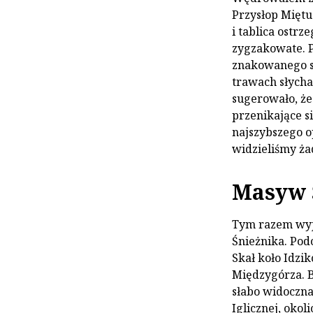
Przysłop Miętu
i tablica ostr
zygzakowate. P
znakowanego sz
trawach słycha
sugerowało, że
przenikające s
najszybszego o
widzieliśmy ża
Masyw Ś
Tym razem wyj
Śnieżnika. Podc
Skał koło Idzi
Międzygórza. 
słabo widoczna
Iglicznej, okol