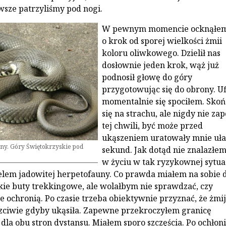
awsze patrzyliśmy pod nogi.
W pewnym momencie ocknąłem
o krok od sporej wielkości żmii
koloru oliwkowego. Dzielił nas
dosłownie jeden krok, wąż już
podnosił głowę do góry
przygotowując się do obrony. Uf
momentalnie się spociłem. Skoń
się na strachu, ale nigdy nie z
tej chwili, być może przed
ukąszeniem uratowały mnie uł
ny. Góry Świętokrzyskie pod
sekund. Jak dotąd nie znalazłem
w życiu w tak ryzykownej sytua
elem jadowitej herpetofauny. Co prawda miałem na sobie 
kie buty trekkingowe, ale wolałbym nie sprawdzać, czy
e ochronią. Po czasie trzeba obiektywnie przyznać, że żmi
zciwie gdyby ukąsiła. Zapewne przekroczyłem granicę
la obu stron dystansu. Miałem sporo szczęścia. Po ochłoni