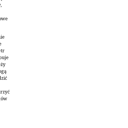
,
iowe
ie
e
etr
buje
eży
ogą
dzić
arzyć
egów