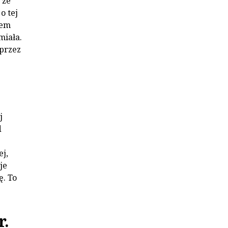
 że
o tej
łem
miała.
przez
j
d
ej,
je
ę. To
r.