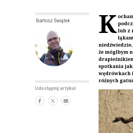
K
ocham
Bartosz Świątek
podcz
lub z
łąkami
niedźwiedzie,
że mógłbym n
drapieżnikiem
spotkania jak
wędrówkach i
różnych gatu
Udostępnij artykuł