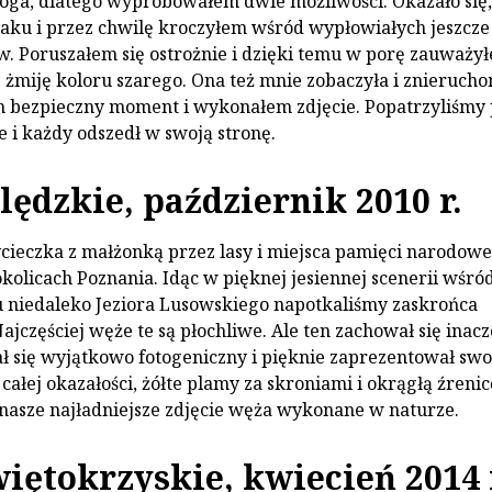
ga, dlatego wypróbowałem dwie możliwości. Okazało się,
laku i przez chwilę kroczyłem wśród wypłowiałych jeszcze 
w. Poruszałem się ostrożnie i dzięki temu w porę zauważy
ę żmiję koloru szarego. Ona też mnie zobaczyła i znierucho
 bezpieczny moment i wykonałem zdjęcie. Popatrzyliśmy 
e i każdy odszedł w swoją stronę.
lędzkie, październik 2010 r.
ieczka z małżonką przez lasy i miejsca pamięci narodowe
kolicach Poznania. Idąc w pięknej jesiennej scenerii wśró
 niedaleko Jeziora Lusowskiego napotkaliśmy zaskrońca
jczęściej węże te są płochliwe. Ale ten zachował się inacz
ł się wyjątkowo fotogeniczny i pięknie zaprezentował swo
całej okazałości, żółte plamy za skroniami i okrągłą źrenic
asze najładniejsze zdjęcie węża wykonane w naturze.
iętokrzyskie, kwiecień 2014 