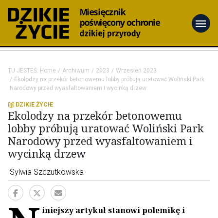
menu
TU JESTEŚ:
Home
Archiwum
2023
Wrzesień 2023
Ekolodzy na przekór betonowemu lobby próbują uratować Woliński Park
Narodowy przed wyasfaltowaniem i wycinką drzew
DZIKIE ŻYCIE
Ekolodzy na przekór betonowemu
lobby próbują uratować Woliński Park
Narodowy przed wyasfaltowaniem i
wycinką drzew
Sylwia Szczutkowska
iniejszy artykuł stanowi polemikę i