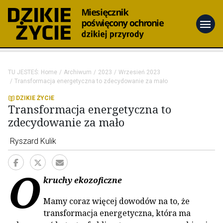
menu
TU JESTEŚ:
Home
Archiwum
2023
Wrzesień 2023
Transformacja energetyczna to zdecydowanie za mało
DZIKIE ŻYCIE
Transformacja energetyczna to
zdecydowanie za mało
Ryszard Kulik
O
kruchy ekozoficzne
Mamy coraz więcej dowodów na to, że
transformacja energetyczna, która ma