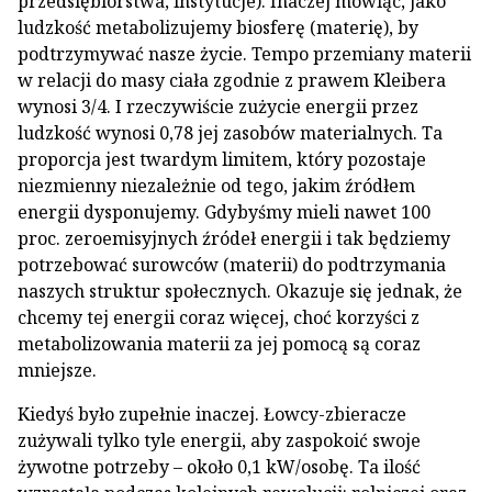
przedsiębiorstwa, instytucje). Inaczej mówiąc, jako
ludzkość metabolizujemy biosferę (materię), by
podtrzymywać nasze życie. Tempo przemiany materii
w relacji do masy ciała zgodnie z prawem Kleibera
wynosi 3/4. I rzeczywiście zużycie energii przez
ludzkość wynosi 0,78 jej zasobów materialnych. Ta
proporcja jest twardym limitem, który pozostaje
niezmienny niezależnie od tego, jakim źródłem
energii dysponujemy. Gdybyśmy mieli nawet 100
proc. zeroemisyjnych źródeł energii i tak będziemy
potrzebować surowców (materii) do podtrzymania
naszych struktur społecznych. Okazuje się jednak, że
chcemy tej energii coraz więcej, choć korzyści z
metabolizowania materii za jej pomocą są coraz
mniejsze.
Kiedyś było zupełnie inaczej. Łowcy-zbieracze
zużywali tylko tyle energii, aby zaspokoić swoje
żywotne potrzeby – około 0,1 kW/osobę. Ta ilość