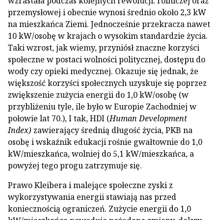
wzrastała podczas kolejnych rewolucji: rolniczej oraz
przemysłowej i obecnie wynosi średnio około 2,3 kW
na mieszkańca Ziemi. Jednocześnie przekracza nawet
10 kW/osobę w krajach o wysokim standardzie życia.
Taki wzrost, jak wiemy, przyniósł znaczne korzyści
społeczne w postaci wolności politycznej, dostępu do
wody czy opieki medycznej. Okazuje się jednak, że
większość korzyści społecznych uzyskuje się poprzez
zwiększenie zużycia energii do 1,0 kW/osobę (w
przybliżeniu tyle, ile było w Europie Zachodniej w
połowie lat 70.), I tak, HDI (
Human Development
Index)
zawierający średnią długość życia, PKB na
osobę i wskaźnik edukacji rośnie gwałtownie do 1,0
kW/mieszkańca, wolniej do 5,1 kW/mieszkańca, a
powyżej tego progu zatrzymuje się.
Prawo Kleibera i malejące społeczne zyski z
wykorzystywania energii stawiają nas przed
koniecznością ograniczeń. Zużycie energii do 1,0