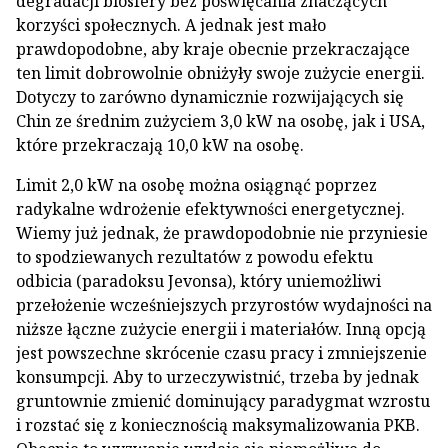
degradacji biosfery bez poświęcania znaczących
korzyści społecznych. A jednak jest mało
prawdopodobne, aby kraje obecnie przekraczające
ten limit dobrowolnie obniżyły swoje zużycie energii.
Dotyczy to zarówno dynamicznie rozwijających się
Chin ze średnim zużyciem 3,0 kW na osobę, jak i USA,
które przekraczają 10,0 kW na osobę.
Limit 2,0 kW na osobę można osiągnąć poprzez
radykalne wdrożenie efektywności energetycznej.
Wiemy już jednak, że prawdopodobnie nie przyniesie
to spodziewanych rezultatów z powodu efektu
odbicia (paradoksu Jevonsa), który uniemożliwi
przełożenie wcześniejszych przyrostów wydajności na
niższe łączne zużycie energii i materiałów. Inną opcją
jest powszechne skrócenie czasu pracy i zmniejszenie
konsumpcji. Aby to urzeczywistnić, trzeba by jednak
gruntownie zmienić dominujący paradygmat wzrostu
i rozstać się z koniecznością maksymalizowania PKB.