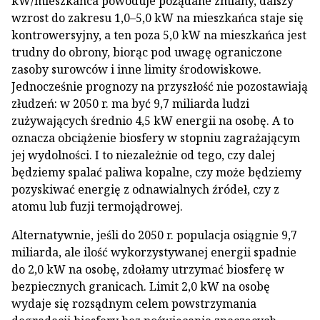
kW/mieszkańca powoduje pożądane zmiany, dalszy
wzrost do zakresu 1,0–5,0 kW na mieszkańca staje się
kontrowersyjny, a ten poza 5,0 kW na mieszkańca jest
trudny do obrony, biorąc pod uwagę ograniczone
zasoby surowców i inne limity środowiskowe.
Jednocześnie prognozy na przyszłość nie pozostawiają
złudzeń: w 2050 r. ma być 9,7 miliarda ludzi
zużywających średnio 4,5 kW energii na osobę. A to
oznacza obciążenie biosfery w stopniu zagrażającym
jej wydolności. I to niezależnie od tego, czy dalej
będziemy spalać paliwa kopalne, czy może będziemy
pozyskiwać energię z odnawialnych źródeł, czy z
atomu lub fuzji termojądrowej.
Alternatywnie, jeśli do 2050 r. populacja osiągnie 9,7
miliarda, ale ilość wykorzystywanej energii spadnie
do 2,0 kW na osobę, zdołamy utrzymać biosferę w
bezpiecznych granicach. Limit 2,0 kW na osobę
wydaje się rozsądnym celem powstrzymania