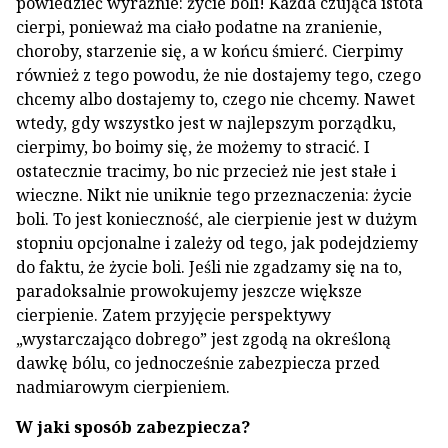
powiedzieć wyraźnie: życie boli! Każda czująca istota
cierpi, ponieważ ma ciało podatne na zranienie,
choroby, starzenie się, a w końcu śmierć. Cierpimy
również z tego powodu, że nie dostajemy tego, czego
chcemy albo dostajemy to, czego nie chcemy. Nawet
wtedy, gdy wszystko jest w najlepszym porządku,
cierpimy, bo boimy się, że możemy to stracić. I
ostatecznie tracimy, bo nic przecież nie jest stałe i
wieczne. Nikt nie uniknie tego przeznaczenia: życie
boli. To jest konieczność, ale cierpienie jest w dużym
stopniu opcjonalne i zależy od tego, jak podejdziemy
do faktu, że życie boli. Jeśli nie zgadzamy się na to,
paradoksalnie prowokujemy jeszcze większe
cierpienie. Zatem przyjęcie perspektywy
„wystarczająco dobrego” jest zgodą na określoną
dawkę bólu, co jednocześnie zabezpiecza przed
nadmiarowym cierpieniem.
W jaki sposób zabezpiecza?