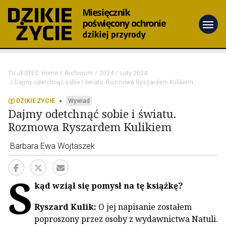
menu
TU JESTEŚ:
Home
Archiwum
2024
Luty 2024
Dajmy odetchnąć sobie i światu. Rozmowa Ryszardem Kulikiem
•
DZIKIE ŻYCIE
Wywiad
Dajmy odetchnąć sobie i światu.
Rozmowa Ryszardem Kulikiem
Barbara Ewa Wojtaszek
S
kąd wziął się pomysł na tę książkę?
Ryszard Kulik:
O jej napisanie zostałem
poproszony przez osoby z wydawnictwa Natuli.