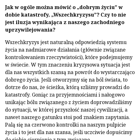
Jak w ogóle można mówić o „dobrym życiu” w
dobie katastrofy, „Wszechkryzysu”? Czy to nie
jest iluzja wynikająca z naszego zachodniego
uprzywilejowania?
Wszechkryzys jest naturalną odpowiedzią systemu
życia na nadmiarowe działania (głównie związane
kontrolowaniem rzeczywistości), które podejmujemy
w świecie. W tym znaczeniu kryzysowa sytuacja jest
dla nas wszystkich szansą na powrót do wystarczająco
dobrego życia. Jeśli otworzymy się na ból świata, to
dotrze do nas, że ścieżka, którą szliśmy prowadzi do
katastrofy. Goniąc za przyjemnościami i nałogowo
unikając bólu związanego z życiem doprowadziliśmy
do sytuacji, w której przyszłość naszej cywilizacji, a
nawet naszego gatunku stoi pod znakiem zapytania.
Palą się na czerwono kontrolki na naszym pulpicie
życia i to jest dla nas szansa, jeśli uczciwie dopuścimy
do siebie cierpienie z tym związane.