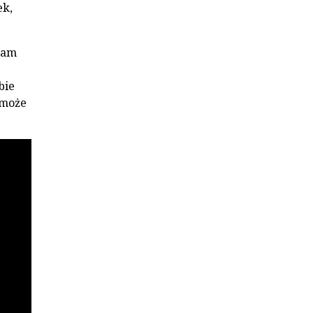
ek,
 tam
bie
 może