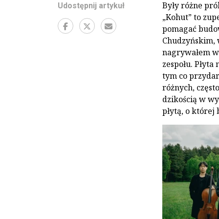
Były różne prób
Udostępnij artykuł
„Kohut” to zup
pomagać budowa
Chudzyńskim, w
nagrywałem w t
zespołu. Płyta 
tym co przydar
różnych, częst
dzikością w wy
płytą, o które