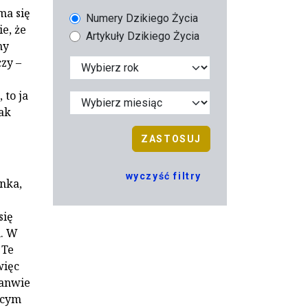
 ma się
Numery Dzikiego Życia
e, że
Artykuły Dzikiego Życia
ny
zy –
 to ja
jak
ZASTOSUJ
wyczyść filtry
enka,
się
u. W
 Te
więc
kanwie
jącym