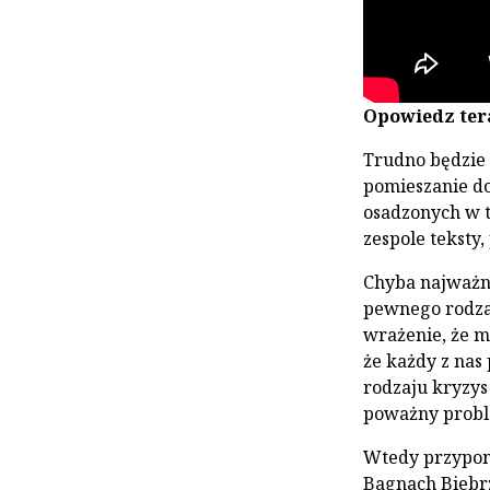
Opowiedz tera
Trudno będzie 
pomieszanie doś
osadzonych w t
zespole teksty
Chyba najważnie
pewnego rodza
wrażenie, że mi
że każdy z nas
rodzaju kryzys
poważny proble
Wtedy przypom
Bagnach Biebrz