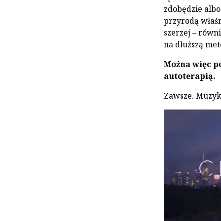
zdobędzie albo 
przyrodą właśn
szerzej – równ
na dłuższą met
Można więc po
autoterapią.
Zawsze. Muzyka