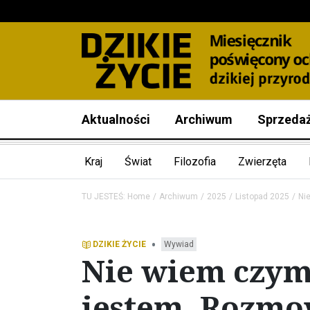
Aktualności
Archiwum
Sprzeda
Kraj
Świat
Filozofia
Zwierzęta
TU JESTEŚ:
Home
Archiwum
2025
Listopad 2025
Ni
•
DZIKIE ŻYCIE
Wywiad
Nie wiem czym 
jestem. Rozmo