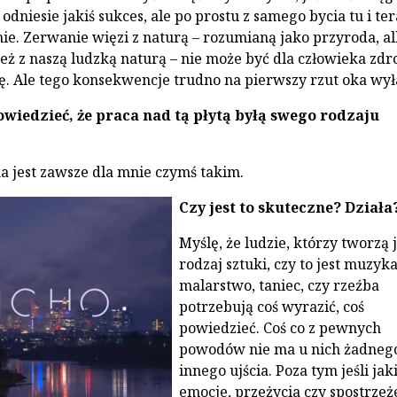
odniesie jakiś sukces, ale po prostu z samego bycia tu i ter
ie. Zerwanie więzi z naturą – rozumianą jako przyroda, al
ież z naszą ludzką naturą – nie może być dla człowieka zd
ę. Ale tego konsekwencje trudno na pierwszy rzut oka wył
wiedzieć, że praca nad tą płytą byłą swego rodzaju
 jest zawsze dla mnie czymś takim.
Czy jest to skuteczne? Działa
Myślę, że ludzie, którzy tworzą 
rodzaj sztuki, czy to jest muzyka
malarstwo, taniec, czy rzeźba
potrzebują coś wyrazić, coś
powiedzieć. Coś co z pewnych
powodów nie ma u nich żadneg
innego ujścia. Poza tym jeśli jak
emocje, przeżycia czy spostrzeż