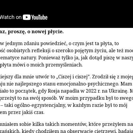
z, proszę, o nowej płycie.
w jednym zdaniu powiedzieć, o czym jest ta płyta, to
ć osobistych refleksji o szeroko pojętym życiu, ale też mo
ematyce natury. Ponieważ tylko ja, jak dotąd piszę w nas
, płyta mówi o moich przemyśleniach.
jszy dla mnie utwór to „Ciszej i ciszej”. Zrodził się z moje
ju nie najlepszego stanu emocjonalno-psychicznego. Mam
ało to początek, gdy Rosja napadła w 2022 r. na Ukrainę. M
 przeżył to na swój sposób. W moim przypadku był to sweg
 – taki ogólno-egzystencjalny, w każdym razie był to mój
m przez jakiś czas.
niałem sobie kilka takich momentów, które przeżyłem na
ańskich, kiedy chodziłem na obserwacje cietrzewi, badają