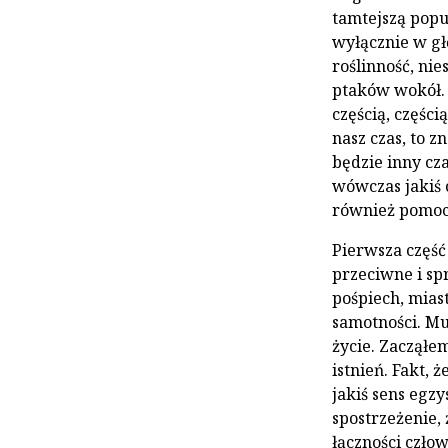
tamtejszą popul
wyłącznie w gł
roślinność, n
ptaków wokół. 
częścią, części
nasz czas, to z
będzie inny cza
wówczas jakiś o
również pomoc
Pierwsza część 
przeciwne i spr
pośpiech, miast
samotności. Mu
życie. Zacząłe
istnień. Fakt, 
jakiś sens egz
spostrzeżenie, 
łączności człow