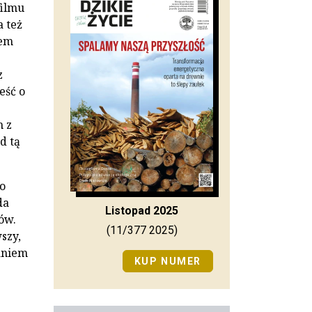
filmu
a też
pem
z
eść o
m z
d tą
o
da
Listopad 2025
ów.
(11/377 2025)
szy,
aniem
KUP NUMER