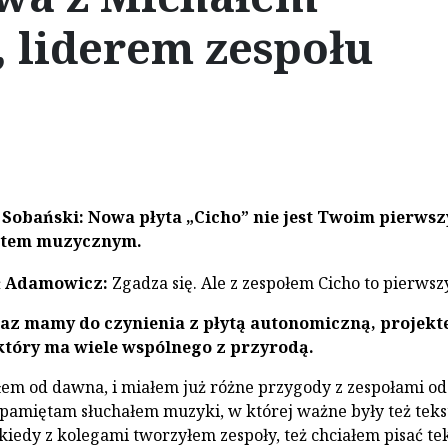
liderem zespołu
 Sobański: Nowa płyta „Cicho” nie jest Twoim pierws
ktem muzycznym.
ł Adamowicz:
Zgadza się. Ale z zespołem Cicho to pierwsz
raz mamy do czynienia z płytą autonomiczną, projek
tóry ma wiele wspólnego z przyrodą.
łem od dawna, i miałem już różne przygody z zespołami od
pamiętam słuchałem muzyki, w której ważne były też teks
kiedy z kolegami tworzyłem zespoły, też chciałem pisać tek