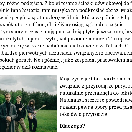
y, różne podejścia. Z kolei pisanie ścieżki dźwiękowej do 
ełnie inna historia, tam muzyka ma podkreślać obraz. Miał
ć specyficzną atmosferę w filmie, którą wspólnie z Fili
spółautorem filmu, chcieliśmy osiągnąć. Jednocześnie
ym samym czasie moją poprzednią płytę, jeszcze sam, be
nosiła tytuł „n.p.m.”, czyli „nad poziomem morza”. To opowi
zyło mi się w czasie badań nad cietrzewiem w Tatrach. O
o bardzo pierwotnych uczuciach, związanych z obcowanie
sokich górach. No i później, już z zespołem pracowałem na
j będziemy dziś rozmawiać.
Moje życie jest tak bardzo mocn
związane z przyrodą, że przyro
naturalnie przeniknęła do tekst
Natomiast, szczerze powiedziaw
miałem pewne opory przed pis
tekstów o przyrodzie.
Dlaczego?