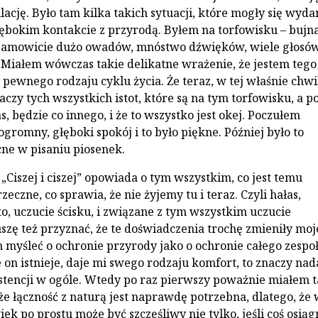
ację. Było tam kilka takich sytuacji, które mogły się wyda
ębokim kontakcie z przyrodą. Byłem na torfowisku – bujn
iesamowicie dużo owadów, mnóstwo dźwięków, wiele głosó
Miałem wówczas takie delikatne wrażenie, że jestem tego
ą pewnego rodzaju cyklu życia. Że teraz, w tej właśnie chwili
naczy tych wszystkich istot, które są na tym torfowisku, a 
s, będzie co innego, i że to wszystko jest okej. Poczułem
gromny, głęboki spokój i to było piękne. Później było to
ne w pisaniu piosenek.
„Ciszej i ciszej” opowiada o tym wszystkim, co jest temu
zeczne, co sprawia, że nie żyjemy tu i teraz. Czyli hałas,
o, uczucie ścisku, i związane z tym wszystkim uczucie
szę też przyznać, że te doświadczenia trochę zmieniły moj
m myśleć o ochronie przyrody jako o ochronie całego zespo
że on istnieje, daje mi swego rodzaju komfort, to znaczy nad
ystencji w ogóle. Wtedy po raz pierwszy poważnie miałem t
że łączność z naturą jest naprawdę potrzebna, dlatego, że 
iek po prostu może być szczęśliwy nie tylko, jeśli coś osiąg