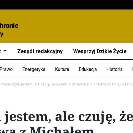
ż
Zespół redakcyjny
Wesprzyj Dzikie Życie
Prawo
Energetyka
Kultura
Edukacja
Historia
e wiem czym jestem, ale czuję, że jestem. Rozmowa z Michałem Adamowiczem, 
jestem, ale czuję, ż
wa z Michałem