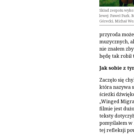
Skład zespołu wyko
lewej: Paweł Park, 
Górecki, Michał Wo
przyroda może
muzycznych, al
nie znałem zbyt
będę tak robił 
Jak sobie z t
Zaczęło się chy
która nazywa s
ścieżki dźwięk
„Winged Migrat
filmie jest duż
teksty dotyczy
pomyślałem w k
tej refleksji p