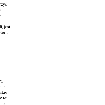
rzyć
a
w
, jest
potem
e
łu
aje
akie
w tej
nie,