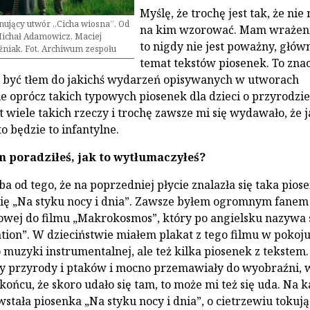
Myślę, że trochę jest tak, że nie
nujący utwór „Cicha wiosna”. Od
na kim wzorować. Mam wrażeni
Michał Adamowicz, Maciej
to nigdy nie jest poważny, głów
źniak. Fot. Archiwum zespołu
temat tekstów piosenek. To znac
 być tłem do jakichś wydarzeń opisywanych w utworach
e oprócz takich typowych piosenek dla dzieci o przyrodzie,
 wiele takich rzeczy i trochę zawsze mi się wydawało, że 
to będzie to infantylne.
ym poradziłeś, jak to wytłumaczyłeś?
ba od tego, że na poprzedniej płycie znalazła się taka pios
ię „Na styku nocy i dnia”. Zawsze byłem ogromnym fanem
owej do filmu „Makrokosmos”, który po angielsku nazywa 
ion”. W dzieciństwie miałem plakat z tego filmu w pokoj
o muzyki instrumentalnej, ale też kilka piosenek z tekstem.
ły przyrody i ptaków i mocno przemawiały do wyobraźni, 
ońcu, że skoro udało się tam, to może mi też się uda. Na 
owstała piosenka „Na styku nocy i dnia”, o cietrzewiu toku