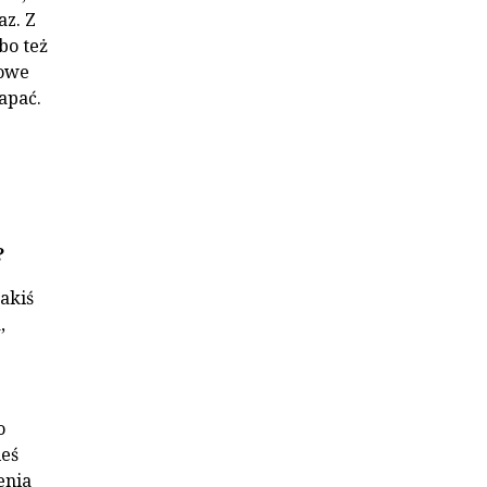
az. Z
bo też
rowe
apać.
?
jakiś
,
o
ieś
enia