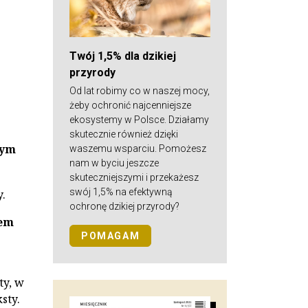
Twój 1,5% dla dzikiej
przyrody
Od lat robimy co w naszej mocy,
żeby ochronić najcenniejsze
ekosystemy w Polsce. Działamy
skutecznie również dzięki
zym
waszemu wsparciu. Pomożesz
nam w byciu jeszcze
skuteczniejszymi i przekażesz
swój 1,5% na efektywną
y.
ochronę dzikiej przyrody?
tem
POMAGAM
ty, w
sty.