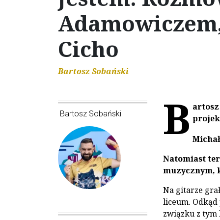
Adamowiczem, 
Cicho
Bartosz Sobański
B
artosz
Bartosz Sobański
proje
Micha
Natomiast te
muzycznym, k
Na gitarze gra
liceum. Odkąd 
związku z tym 