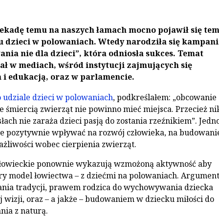
ekadę temu na naszych łamach mocno pojawił się tem
u dzieci w polowaniach. Wtedy narodziła się kampani
ania nie dla dzieci”, która odniosła sukces. Temat
iał w mediach, wśród instytucji zajmujących się
i edukacją, oraz w parlamencie.
o udziale dzieci w polowaniach
, podkreślałem: „obcowanie 
e śmiercią zwierząt nie powinno mieć miejsca. Przecież ni
ach nie zaraża dzieci pasją do zostania rzeźnikiem”. Jedno
że pozytywnie wpływać na rozwój człowieka, na budowani
ażliwości wobec cierpienia zwierząt.
 łowieckie ponownie wykazują wzmożoną aktywność aby
ry model łowiectwa – z dziećmi na polowaniach. Argument
ania tradycji, prawem rodzica do wychowywania dziecka
 wizji, oraz – a jakże – budowaniem w dziecku miłości do
nia z naturą.