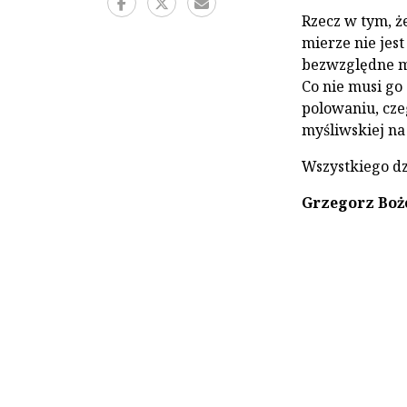
Rzecz w tym, ż
mierze nie jes
bezwzględne m
Co nie musi go
polowaniu, cze
myśliwskiej na
Wszystkiego dz
Grzegorz Boż