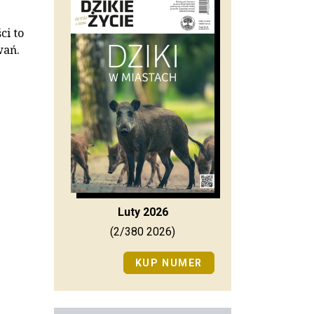
j
ci to
wań.
Luty 2026
(2/380 2026)
KUP NUMER