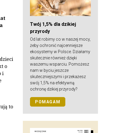
at
Twój 1,5% dla dzikiej
a
przyrody
Od lat robimy co w naszej mocy,
żeby ochronić najcenniejsze
ekosystemy w Polsce. Działamy
skutecznie również dzięki
dzieci
waszemu wsparciu. Pomożesz
kt o
nam w byciu jeszcze
 i
skuteczniejszymi i przekażesz
e
swój 1,5% na efektywną
ochronę dzikiej przyrody?
POMAGAM
ują to