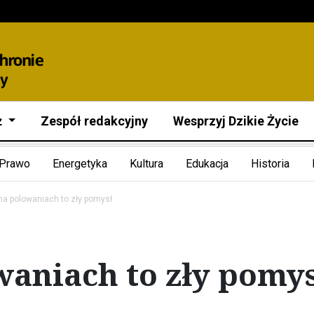
ż
Zespół redakcyjny
Wesprzyj Dzikie Życie
Prawo
Energetyka
Kultura
Edukacja
Historia
na polowaniach to zły pomysł
waniach to zły pomys