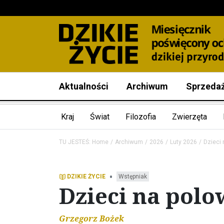
Aktualności
Archiwum
Sprzeda
Kraj
Świat
Filozofia
Zwierzęta
TU JESTEŚ:
Home
Archiwum
2026
Luty 2026
Dzieci 
•
DZIKIE ŻYCIE
Wstępniak
Dzieci na polo
Grzegorz Bożek