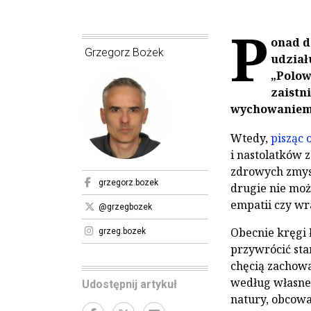
P
onad d
Grzegorz Bożek
udział
„Polow
zaistn
wychowaniem 
Wtedy,
pisząc 
i nastolatków z
zdrowych zmysł
grzegorz.bozek
drugie nie mo
empatii czy wr
@grzegbozek
Obecnie kręgi
grzeg.bozek
przywrócić sta
chęcią zachow
według własnej
Udostępnij artykuł
natury, obcowa