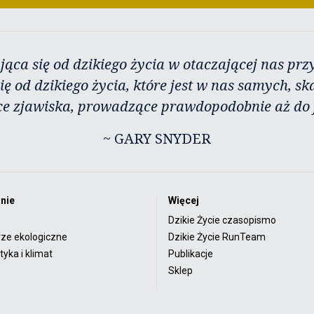
jąca się od dzikiego życia w otaczającej nas przy
ię od dzikiego życia, które jest w nas samych, sk
ce zjawiska, prowadzące prawdopodobnie aż do j
~ GARY SNYDER
nie
Więcej
Dzikie Życie czasopismo
rze ekologiczne
Dzikie Życie RunTeam
yka i klimat
Publikacje
Sklep