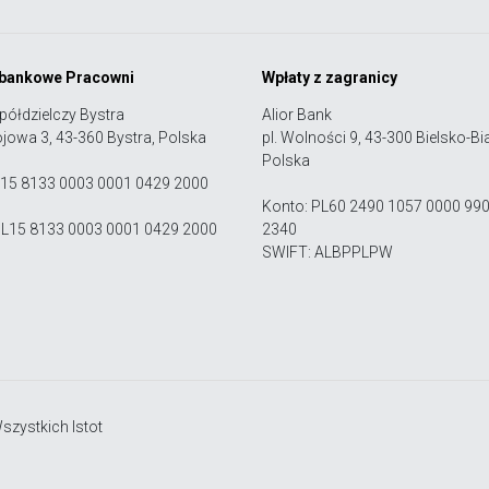
 bankowe Pracowni
Wpłaty z zagranicy
półdzielczy Bystra
Alior Bank
ojowa 3, 43-360 Bystra, Polska
pl. Wolności 9, 43-300 Bielsko-Bia
Polska
 15 8133 0003 0001 0429 2000
Konto: PL60 2490 1057 0000 99
PL15 8133 0003 0001 0429 2000
2340
SWIFT: ALBPPLPW
zystkich Istot