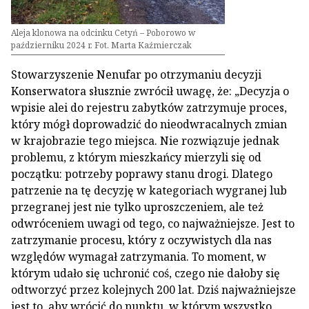
Aleja klonowa na odcinku Cetyń – Poborowo w
październiku 2024 r. Fot. Marta Kaźmierczak
Stowarzyszenie Nenufar po otrzymaniu decyzji
Konserwatora słusznie zwrócił uwagę, że: „Decyzja o
wpisie alei do rejestru zabytków zatrzymuje proces,
który mógł doprowadzić do nieodwracalnych zmian
w krajobrazie tego miejsca. Nie rozwiązuje jednak
problemu, z którym mieszkańcy mierzyli się od
początku: potrzeby poprawy stanu drogi. Dlatego
patrzenie na tę decyzję w kategoriach wygranej lub
przegranej jest nie tylko uproszczeniem, ale też
odwróceniem uwagi od tego, co najważniejsze. Jest to
zatrzymanie procesu, który z oczywistych dla nas
względów wymagał zatrzymania. To moment, w
którym udało się uchronić coś, czego nie dałoby się
odtworzyć przez kolejnych 200 lat. Dziś najważniejsze
jest to, aby wrócić do punktu, w którym wszystko