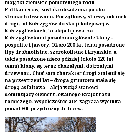
majątki ziemskie pomorskiego rodu
Puttkamerów, została obsadzona po obu
stronach drzewami. Początkowy, starszy odcinek
drogi, od Kołczygłów do stacji kolejowej w
Kołczygłówkach, to aleja lipowa, za
Kołczygłówkami posadzono głównie klony –
pospolite i jawory. Około 200 lat temu posadzone
lipy drobnolistne, szerokolistne i krymskie, a
także posadzone nieco później (około 120 lat
temu) klony, są teraz okazałymi, dojrzałymi
drzewami. Choć sam charakter drogi zmienił się
na przestrzeni lat – droga gruntowa stała się
drogą asfaltową – aleja wciąż stanowi
dominujący element lokalnego krajobrazu
rolniczego. Współcześnie alei zagraża wycinka
ponad 800 przydrożnych drzew.