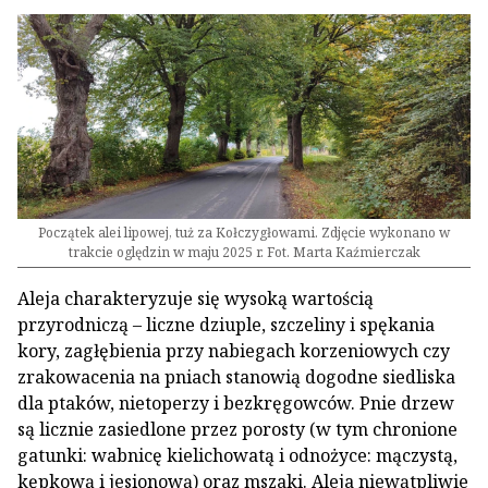
Początek alei lipowej, tuż za Kołczygłowami. Zdjęcie wykonano w
trakcie oględzin w maju 2025 r. Fot. Marta Kaźmierczak
Aleja charakteryzuje się wysoką wartością
przyrodniczą – liczne dziuple, szczeliny i spękania
kory, zagłębienia przy nabiegach korzeniowych czy
zrakowacenia na pniach stanowią dogodne siedliska
dla ptaków, nietoperzy i bezkręgowców. Pnie drzew
są licznie zasiedlone przez porosty (w tym chronione
gatunki: wabnicę kielichowatą i odnożyce: mączystą,
kępkową i jesionową) oraz mszaki. Aleja niewątpliwie