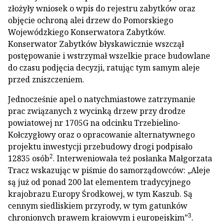
złożyły wniosek o wpis do rejestru zabytków oraz
objęcie ochroną alei drzew do Pomorskiego
Wojewódzkiego Konserwatora Zabytków.
Konserwator Zabytków błyskawicznie wszczął
postępowanie i wstrzymał wszelkie prace budowlane
do czasu podjęcia decyzji, ratując tym samym aleje
przed zniszczeniem.
Jednocześnie apel o natychmiastowe zatrzymanie
prac związanych z wycinką drzew przy drodze
powiatowej nr 1705G na odcinku Trzebielino-
Kołczygłowy oraz o opracowanie alternatywnego
projektu inwestycji przebudowy drogi podpisało
2
12835 osób
. Interweniowała też posłanka Małgorzata
Tracz wskazując w piśmie do samorządowców: „Aleje
są już od ponad 200 lat elementem tradycyjnego
krajobrazu Europy Środkowej, w tym Kaszub. Są
cennym siedliskiem przyrody, w tym gatunków
3
chronionych prawem krajowym i europejskim”
.