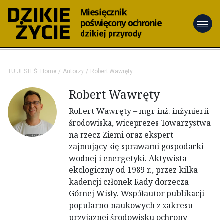
menu
TU JESTEŚ:
Home
Autorzy
Robert Wawręty
Robert Wawręty
Robert Wawręty – mgr inż. inżynierii
środowiska, wiceprezes Towarzystwa
na rzecz Ziemi oraz ekspert
zajmujący się sprawami gospodarki
wodnej i energetyki. Aktywista
ekologiczny od 1989 r., przez kilka
kadencji członek Rady dorzecza
Górnej Wisły. Współautor publikacji
popularno-naukowych z zakresu
przyjaznej środowisku ochrony