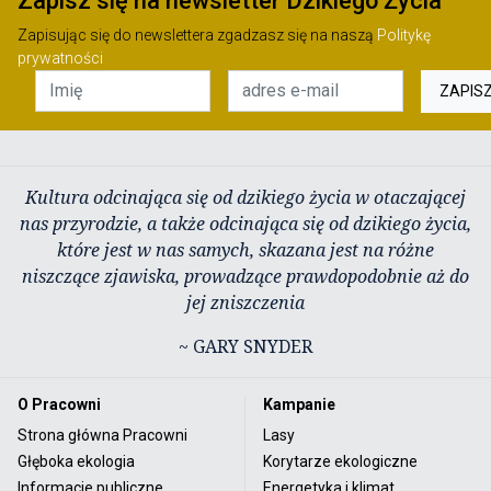
Zapisz się na newsletter Dzikiego Życia
Zapisując się do newslettera zgadzasz się na naszą
Politykę
prywatności
ZAPIS
Kultura odcinająca się od dzikiego życia w otaczającej
nas przyrodzie, a także odcinająca się od dzikiego życia,
które jest w nas samych, skazana jest na różne
niszczące zjawiska, prowadzące prawdopodobnie aż do
jej zniszczenia
~ GARY SNYDER
O Pracowni
Kampanie
Strona główna Pracowni
Lasy
Głęboka ekologia
Korytarze ekologiczne
Informacje publiczne
Energetyka i klimat