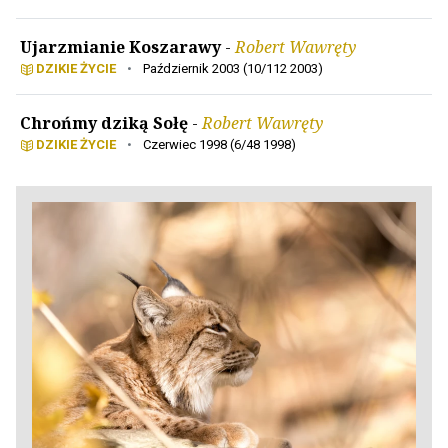
Ujarzmianie Koszarawy
-
Robert Wawręty
DZIKIE ŻYCIE
•
Październik 2003 (10/112 2003)
Chrońmy dziką Sołę
-
Robert Wawręty
DZIKIE ŻYCIE
•
Czerwiec 1998 (6/48 1998)