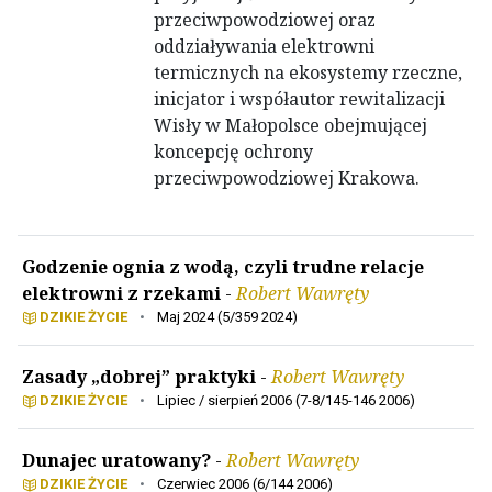
przeciwpowodziowej oraz
oddziaływania elektrowni
termicznych na ekosystemy rzeczne,
inicjator i współautor rewitalizacji
Wisły w Małopolsce obejmującej
koncepcję ochrony
przeciwpowodziowej Krakowa.
Godzenie ognia z wodą, czyli trudne relacje
elektrowni z rzekami
-
Robert Wawręty
DZIKIE ŻYCIE
•
Maj 2024 (5/359 2024)
Zasady „dobrej” praktyki
-
Robert Wawręty
DZIKIE ŻYCIE
•
Lipiec / sierpień 2006 (7-8/145-146 2006)
Dunajec uratowany?
-
Robert Wawręty
DZIKIE ŻYCIE
•
Czerwiec 2006 (6/144 2006)