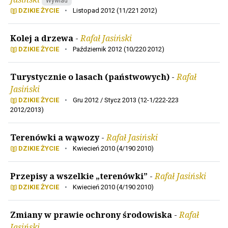
Wywiad
DZIKIE ŻYCIE
•
Listopad 2012 (11/221 2012)
Kolej a drzewa
-
Rafał Jasiński
DZIKIE ŻYCIE
•
Październik 2012 (10/220 2012)
Turystycznie o lasach (państwowych)
-
Rafał
Jasiński
DZIKIE ŻYCIE
•
Gru 2012 / Stycz 2013 (12-1/222-223
2012/2013)
Terenówki a wąwozy
-
Rafał Jasiński
DZIKIE ŻYCIE
•
Kwiecień 2010 (4/190 2010)
Przepisy a wszelkie „terenówki”
-
Rafał Jasiński
DZIKIE ŻYCIE
•
Kwiecień 2010 (4/190 2010)
Zmiany w prawie ochrony środowiska
-
Rafał
Jasiński