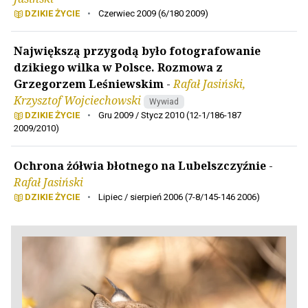
DZIKIE ŻYCIE
•
Czerwiec 2009 (6/180 2009)
Największą przygodą było fotografowanie
dzikiego wilka w Polsce. Rozmowa z
Grzegorzem Leśniewskim
-
Rafał Jasiński,
Krzysztof Wojciechowski
Wywiad
DZIKIE ŻYCIE
•
Gru 2009 / Stycz 2010 (12-1/186-187
2009/2010)
Ochrona żółwia błotnego na Lubelszczyźnie
-
Rafał Jasiński
DZIKIE ŻYCIE
•
Lipiec / sierpień 2006 (7-8/145-146 2006)