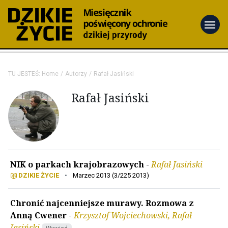
menu
TU JESTEŚ:
Home
Autorzy
Rafał Jasiński
Rafał Jasiński
NIK o parkach krajobrazowych
-
Rafał Jasiński
DZIKIE ŻYCIE
•
Marzec 2013 (3/225 2013)
Chronić najcenniejsze murawy. Rozmowa z
Anną Cwener
-
Krzysztof Wojciechowski, Rafał
Jasiński