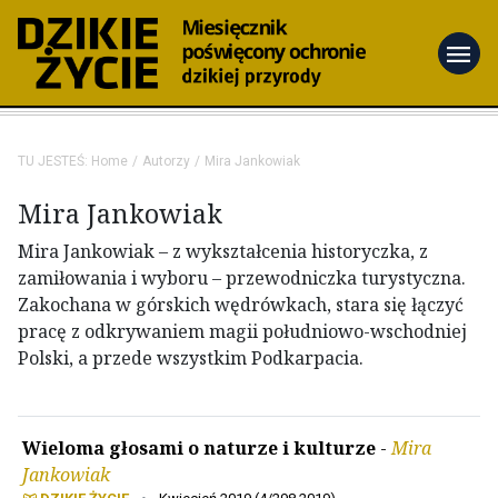
menu
TU JESTEŚ:
Home
Autorzy
Mira Jankowiak
Mira Jankowiak
Mira Jankowiak – z wykształcenia historyczka, z
zamiłowania i wyboru – przewodniczka turystyczna.
Zakochana w górskich wędrówkach, stara się łączyć
pracę z odkrywaniem magii południowo-wschodniej
Polski, a przede wszystkim Podkarpacia.
Wieloma głosami o naturze i kulturze
-
Mira
Jankowiak